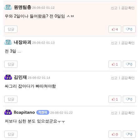
원맨팀충
26-06-02 01:12
신고
|
공감 확인
우와 2일이나 들어왔음? 전 0일임 ㅅㅂ
답글
4
0
내장파괴
26-06-02 01:13
신고
|
공감 확인
전 3일 ...
답글
1
0
김민재
26-06-02 01:14
신고
|
공감 확인
싸그리 잡아다가 빠따쳐야함
답글
1
0
Ilcapitano
26-06-02 01:22
신고
|
공감 확인
저보다 심한 분도 있으셨군요ㅜㅜ
답글
0
0