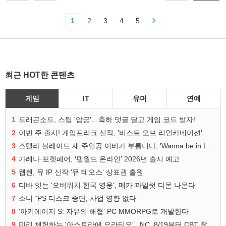
1
2
3
4
5
최근 HOT한 콘텐츠
게임
IT
유머
연예
1
드래곤소드, 스팀 '압긍'…축하 댓글 달고 게임 코드 받자!
2
이번 주 출시! 게임프리크 신작, '비스트 오브 리인카네이션'
3
스텔라 블레이드 새 주인공 이비가 부릅니다, 'Wanna be in LOVE' 뮤비 공개
4
가레나·포켓페어, ‘팰월드 온라인’ 2026년 출시 예고
5
웹젠, 뮤 IP 신작 '뮤 테오스' 상표권 출원
6
디바 잇는 '오버워치 한국 영웅', 메카 파일럿 디몬 나온다
7
소니 “PS 디스크 중단, 사업 영향 없다”
8
‘아키에이지 S: 자유의 해협’ PC MMORPG로 개발한다
9
미리 체험하는 '아스트라에 오라티오'...NC, 8/19부터 CBT 참가자 모집