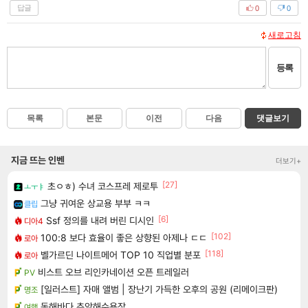
답글
0
0
새로고침
등록
목록
본문
이전
다음
댓글보기
지금 뜨는 인벤
더보기+
[27]
초ㅇㅎ) 수녀 코스프레 제로투
ㅗㅜㅑ
그냥 귀여운 상교용 부부 ㅋㅋ
클립
[6]
Ssf 정의를 내려 버린 디시인
디아4
[102]
100:8 보다 효율이 좋은 상향된 아제나 ㄷㄷ
로아
[118]
벨가르딘 나이트메어 TOP 10 직업별 분포
로아
비스트 오브 리인카네이션 오픈 트레일러
PV
[일러스트] 자매 앨범 | 장난기 가득한 오후의 공원 (리메이크판)
명조
동해바다 추암해수욕장
여행