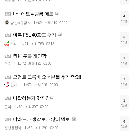
셰우첸
Lv.13
조회 154
02:36
FSL에토 = 발롱 에토
잡담
4
댓글
남잔빠꾸없지
Lv.62
조회 410
02:19
빠른 FSL 4000포 후기
잡담
6
댓글
허니
Lv.71
조회 788
02:13
뮌헨 투톱 케인짝
잡담
1
댓글
윤수빈
Lv.72
조회 181
02:09
모먼트 드록바 오너분들 후기좀요!!
잡담
2
댓글
인자기
Lv.70
조회 248
02:03
나잘하는거 맞지?
잡담
1
댓글
곤약
Lv.68
조회 397
02:02
먀라도나 생각보다 많이 별로
잡담
0
댓글
정상을향해
Lv.63
조회 291
02:00