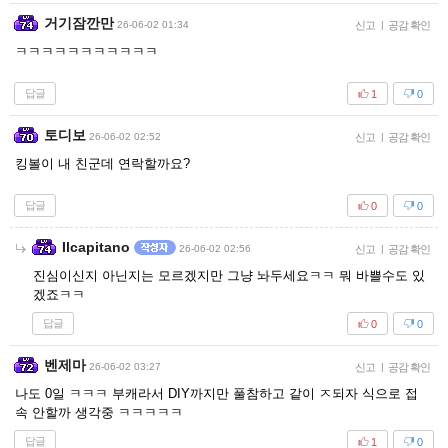
거기잠깐만
26-06-02 01:34
신고
|
공감 확인
ㅋㅋㅋㅋㅋㅋㅋㅋㅋㅋㅋ
답글
1
0
토디보
26-06-02 02:52
신고
|
공감 확인
킹볼이 내 친군데 연락할까요?
답글
0
0
Ilcapitano
26-06-02 02:56
신고
|
공감 확인
진심이신지 아닌지는 모르겠지만 그냥 놔두세요ㅋㅋ 뭐 바쁠수도 있
겠죠ㅋㅋ
답글
0
0
벤제마
26-06-02 03:27
신고
|
공감 확인
나도 0일 ㅋㅋㅋ 부캐라서 DIY까지만 풀참하고 같이 ㅈ되자 식으로 접
속 안할까 생각중 ㅋㅋㅋㅋㅋ
답글
1
0