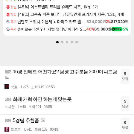
[45%] 이스트밸리 트리플 슈레드 치즈, 1kg, 1개
핫딜
[48%] 고농축 피죤 보타닉 섬유유연제 프리지아 자몽, 1.3L, 4개
핫딜
닌텐도 스위치 2 본체 + 마리오 카트 월드 + 포켓몬 포코피아 번들
834,000원
2%
817,320원
특가
슈퍼로봇대전 Y 디지털 얼티밋 에디션 Super Robot Wars Y Digital Ultimate Edition
40%
89,880원
5%
특가
16경 인테르 어떤가요? 팀평 고수분들 3000이니드림
질문
5
댓글
백호
Lv.75
조회 119
06:58
화폐 개혁 하긴 하는게 맞는듯
잡담
5
댓글
노시환
Lv.40
조회 221
06:55
5경팀 추천좀
잡담
0
댓글
트로피
Lv.41
조회 102
06:49