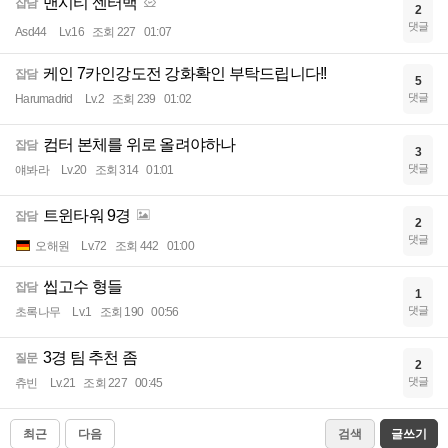
맨시티 센터백
잡담
2
댓글
Asd44
Lv.16
조회 227
01:07
케인 7카인강도전 강화확인 부탁드립니다!!
잡담
5
댓글
Harumadrid
Lv.2
조회 239
01:02
컴터 본체를 위로 올려야하나
잡담
3
댓글
얘봐라
Lv.20
조회 314
01:01
트윈타워 9경
잡담
2
댓글
오해원
Lv.72
조회 442
01:00
씹고수 형들
잡담
1
댓글
초록나무
Lv.1
조회 190
00:56
3경 팀 추천 좀
질문
2
댓글
츄빈
Lv.21
조회 227
00:45
최근
다음
검색
글쓰기