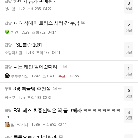
하버기 금카 판매완~
잡담
3
댓글
앙리임
Lv.2
조회 285
04:22
ㅇㅎ 침대 매트리스 사러 간 누님
잡담
2
댓글
치킨
Lv.99
조회 712
04:17
FSL 블랑 10카
잡담
1
댓글
호항이히릴
Lv.13
조회 187
04:11
나는 케인 팔아줬다리...
잡담
1
댓글
후후후지노
Lv.42
조회 491
추천 1
03:55
8경 백금팀 추천점
투표
0
댓글
현소쿠
Lv.5
조회 190
03:36
FSL 패스 최종선택은 꼭 금고해라 ㅋㅋㅋㅋㅋㅋㅋㅋ
잡담
4
ㅋ
댓글
암브로시니
Lv.69
조회 693
03:11
돌문으로 갈아버릴까
잡담