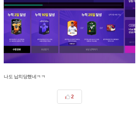
나도 납치당했네ㅋㅋ
2