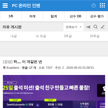
FC 온라인
인벤
3추
자게
팁게
선수 DB
선수 평가
자유 게시판
전체보기
공
검
글
지
색
내글
내 댓글
3추글
10추글
on/off
쓰
기
[잡담]
하,,,, 이 개같은 년
Ilcapitano
댓글: 17 개
조회:
7207
추천:
2
2026-06-02 01:08:51