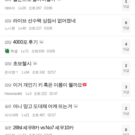
1
댓글
얘봐라
Lv.20
조회 267
03:06
라이브 선수팩 상점서 없어졌네
잡담
0
댓글
노시환
Lv.40
조회 227
03:06
4000포 후기
잡담
4
댓글
특별
Lv.71
조회 650
03:05
초보첼시
잡담
2
댓글
준석짱ㅋ
Lv.34
조회 242
02:57
이거 개인기 키 혹은 이름이 뭘까요
잡담
3
댓글
Harumadrid
Lv.3
조회 222
02:47
아니 망고 도대체 어캐 뜨는겨
질문
2
댓글
피식대학
Lv.21
조회 467
02:37
26fsl 셰우8카 vs No7 셰우10카
질문
0
댓글