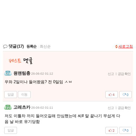
댓글
(17)
등록순
|
최신순
새로고침
원맨팀충
26-06-02 01:12
신고
|
공감 확인
우와 2일이나 들어왔음? 전 0일임 ㅅㅂ
답글
이동
4
0
고레츠카
26-06-02 01:11
신고
|
공감 확인
저도 이틀차 까지 들어오길래 안심했는데 씨# 말 끝나기 무섭게 다
음 날 바로 유기당함
답글
2
0