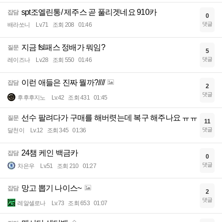
spt조엘린통/ 제주스 곧 풀리겟네요 910카
잡담
0
댓글
배라쏘니
Lv.71
조회 208
01:46
지금 fsl패스 정배가 뭐임?
질문
5
댓글
레이즈나
Lv.28
조회 550
01:46
이런 애들은 진짜 뭘까?////
잡담
2
댓글
후후후지노
Lv.42
조회 431
01:45
선수 팔려다가 구매를 해버렷는데 복구 해주나요 ㅠㅠ
질문
11
댓글
달천이
Lv.12
조회 345
01:36
24챔 케인 백금카
잡담
0
댓글
차은우
Lv.51
조회 210
01:27
망고 뽑기 나이스~
잡담
2
댓글
레알셀로나
Lv.73
조회 653
01:07