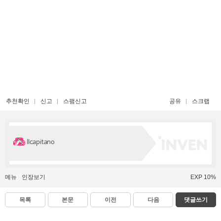
추천확인
신고
스팸신고
공유
스크랩
Ilcapitano
메뉴
인장보기
EXP 10%
목록
본문
이전
다음
댓글쓰기