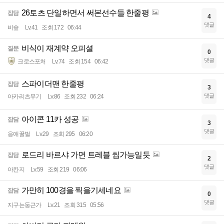
26토츠 단일하면서 써본선수들 한줄평
잡담
4
댓글
비숖
Lv.41
조회 172
06:44
비식이 재계약 오피셜
질문
0
댓글
크로스포처
Lv.74
조회 154
06:42
스파이더맨 한줄평
잡담
3
댓글
아카리츠무기
Lv.86
조회 232
06:24
아이콘 11카 성공
잡담
3
댓글
응애꿀벌
Lv.29
조회 295
06:20
로드리 바르샤 가면 트레블 씹가능일듯
잡담
2
댓글
아칸지
Lv.59
조회 219
06:06
가만히 100경을 찍을기세네요
잡담
0
댓글
지구는둥근가
Lv.21
조회 315
05:56