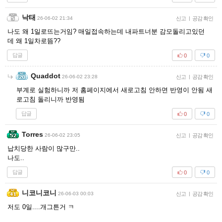
낙태
26-06-02 21:34
신고
|
공감 확인
나도 왜 1일로뜨는거임? 매일접속하는데 내파트너분 감모돌리고있던
데 왜 1일차로뜸??
답글
0
0
Quaddot
26-06-02 23:28
신고
|
공감 확인
부계로 실험하니까 저 홈페이지에서 새로고침 안하면 반영이 안됨 새
로고침 돌리니까 반영됨
답글
0
0
Torres
26-06-02 23:05
신고
|
공감 확인
납치당한 사람이 많구만..
나도..
답글
0
0
니코니코니
26-06-03 00:03
신고
|
공감 확인
저도 0일....개그튼거 ㅋ