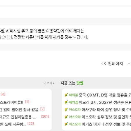
이전페이지
지금 뜨는
팟벤
더보기+
[4]
성우 정보 및 주요 필모
펄없의 퍼주는듯하면서 악랄한 B
중국 CXMT, D램 매출 점유율 7%…
검은사막
해외겜
[1]
[5]
스프레이어들!!
위치 공략 (36개) - 미식가 도전과제
주말패키지 결과.....
메모리 3사, 2027년 생산분 완
리니지M
해외겜
[1]
[2]
[5]
?
던 일이 벌어진 참사 같음
D.mon 스킬셋 나왔다
아사쿠라 마이 성우 정보 및 주
오버워치
아스오라
[261]
규모 인원이탈종용 추정사건
과 앞으로의 예상 (루머)
영웅무기도안 제작 질문
아스오라 성우 정보 및 출연작 
SOL
아스오라
[22]
- 서리화신의 분노 티저
환 쪼매 서운함..
환산 13만 스펙으로 삐져서 매주 수로 10만점 치
아키츠 아키나 성우 정보 및 주
메이플
아스오라