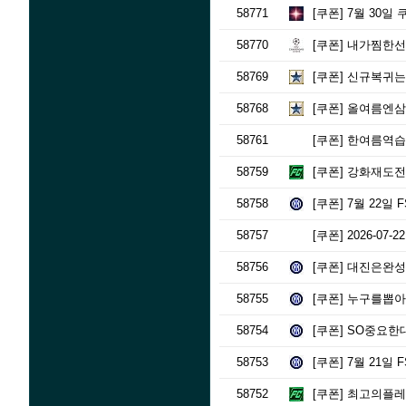
58771
[쿠폰]
7월 30일
58770
[쿠폰]
내가찜한선
58769
[쿠폰]
신규복귀는
58768
[쿠폰]
올여름엔삼
58761
[쿠폰]
한여름역습속
58759
[쿠폰]
강화재도전
58758
[쿠폰]
7월 22일 
58757
[쿠폰]
2026-07-
58756
[쿠폰]
대진은완성됐
58755
[쿠폰]
누구를뽑아도
58754
[쿠폰]
SO중요한대
58753
[쿠폰]
7월 21일 
58752
[쿠폰]
최고의플레이