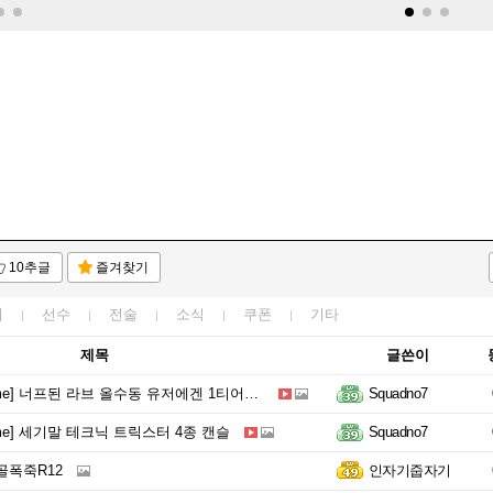
10추글
즐겨찾기
이
선수
전술
소식
쿠폰
기타
제목
글쓴이
e] 너프된 라브 올수동 유저에겐 1티어가 아닌 이유
Squadno7
ome] 세기말 테크닉 트릭스터 4종 캔슬
Squadno7
골폭죽R12
인자기줍자기