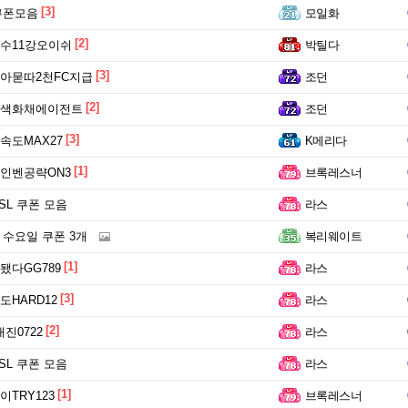
[3]
 쿠폰모음
모일화
[2]
수11강오이쉬
박틸다
[3]
아묻따2천FC지급
조던
[2]
색화채에이전트
조던
[3]
도MAX27
K메리다
[1]
인벤공략ON3
브록레스너
FSL 쿠폰 모음
라스
22 수요일 쿠폰 3개
복리웨이트
[1]
다GG789
라스
[3]
HARD12
라스
[2]
진0722
라스
FSL 쿠폰 모음
라스
[1]
TRY123
브록레스너