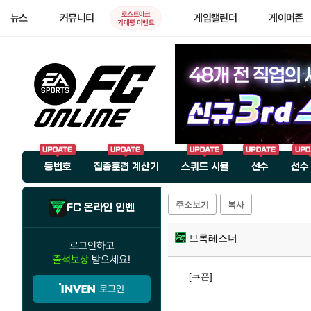
로스트아크
뉴스
커뮤니티
게임캘린더
게이머존
기대평 이벤트
등번호
집중훈련 계산기
스쿼드 시뮬
선수
선수
주소보기
복사
FC 온라인 인벤
브록레스너
로그인하고
출석보상
받으세요!
[쿠폰]
로그인