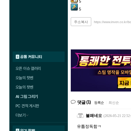
5
5
주소복사
https://www.inven.co.kr/b
공통 커뮤니티
오픈 이슈 갤러리
오늘의 핫벤
오늘의 팟벤
AI 그림 그리기
(1)
댓글
등록순
|
최신순
PC 견적 게시판
더보기
불패네오
(2026-05-21 22:52:
유튭정독함ㅋ
인기 팟벤