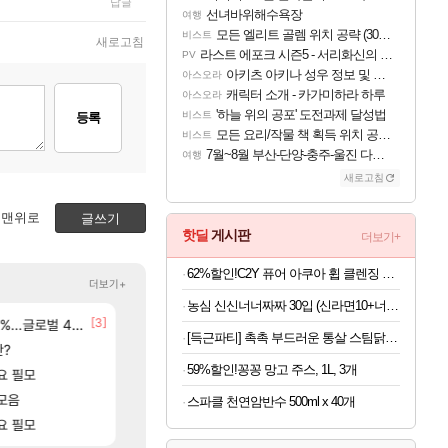
답글
선녀바위해수욕장
여행
모든 엘리트 골렘 위치 공략 (30개) - 방랑 결투가
비스트
새로고침
라스트 에포크 시즌5 - 서리화신의 분노 티저
PV
아키츠 아키나 성우 정보 및 주요 필모
아스오라
캐릭터 소개 - 카가미하라 하루
아스오라
'하늘 위의 공포' 도전과제 달성법
비스트
등록
모든 요리/작물 책 획득 위치 공략 (36개) - 미식가 도전과제
비스트
7월~8월 부산-단양-충주-울진 다녀왔어요~
여행
새로고침
맨위로
글쓰기
핫딜
게시판
더보기+
62%할인!C2Y 퓨어 아쿠아 휩 클렌징 폼, 120ml, 4개
더보기+
농심 신신너너짜짜 30입 (신라면10+너구리10+짜파게티10)
[24]
[3]
[15]
M 설계
글로벌 4위로 부상
중상유저들
8월 28일 넷플릭스에서 예고편 공개 예정
검은사막
GTA6
[득근파티] 촉촉 부드러운 통살 스팀닭가슴살 18팩 6가지맛
[56]
판?
후닝 780억 부자 아니였음??
선녀바위해수욕장
메이플
여행
59%할인!꽁꽁 망고 주스, 1L, 3개
[28]
[1]
요 필모
결국 돌고 돌아 와우
[여행_국내] 남해 독일마을
와우
여행
[73]
모음
유물칭호 따왔습니다
모든 엘리트 골렘 위치 공략 (30개) - 방랑 결
로아
비스트
스파클 천연암반수 500ml x 40개
[88]
[83]
고있으면 ㅋㅋ
요 필모
아이고... 길드내에서 쿠데타 일어났네
모든 바우에라 업그레이드 아이템 획득 위치 공략 (89
메이플
비스트