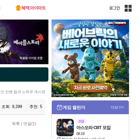
혜택.아이마트
로그인
인
벤
전
체
사
이
트
맵
라인 인벤 팁과 노하우 게시판
조회:
9,299
추천:
5
게임 캘린더
더보기+
모집
목록
|
댓글(
1
)
아스오라 CBT 모집
08.19