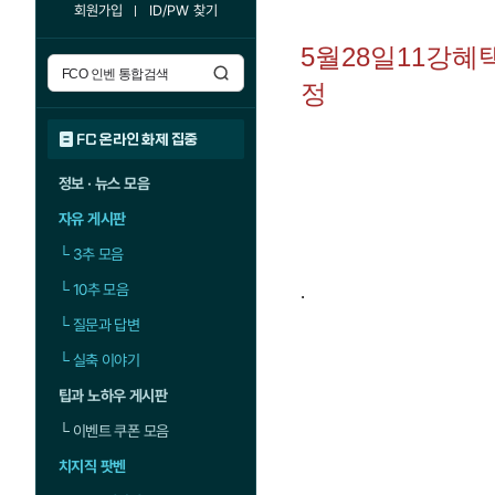
회원가입
ID/PW 찾기
5월28일11강
정
FC 온라인 화제 집중
정보 · 뉴스 모음
자유 게시판
└
3추 모음
└
10추 모음
.
└
질문과 답변
└
실축 이야기
팁과 노하우 게시판
└
이벤트 쿠폰 모음
치지직 팟벤