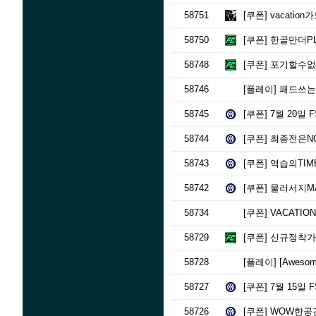
58751
[쿠폰]
vacation
58750
[쿠폰]
한골만더PL
58748
[쿠폰]
포기할수없는
58746
[플레이]
패드쓰는 
58745
[쿠폰]
7월 20일 
58744
[쿠폰]
최종전은NO
58743
[쿠폰]
역습의TIME
58742
[쿠폰]
물러서지MA
58734
[쿠폰]
VACATIO
58729
[쿠폰]
신규정착가
58728
[플레이]
[Aweso
58727
[쿠폰]
7월 15일 
58726
[쿠폰]
WOW한공간