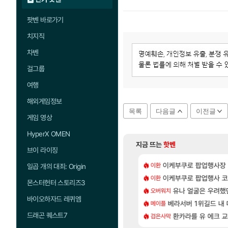
팟벤 바로가기
치지직
차벤
걸그룹
여행
해외게임정보
목록
다음글
이전글
게임 영상
HyperX OMEN
지금 뜨는
핫벤
브이 라이징
[15]
유저들
 28일 넷플릭스에서 예고편 공개 예정
이케부쿠로 팝업행사장
카가미하라 하루 
이환
아스오라
일곱 개의 대죄: Origin
[56]
80억 부자 아니였음??
위해수욕장
이케부쿠로 팝업행사 코
모든 요리/작물 책 획득 
이환
비스트
몬스터헌터 스토리즈3
[28]
[1]
 돌아 와우
_국내] 남해 독일마을
아반테 2.0 자연흡기
유나 얼굴은 우려했
오버워치
차벤
바이오하자드 레퀴엠
[73]
 따왔습니다
엘리트 골렘 위치 공략 (30개) - 방랑 결투가
베라서버 1위길드 내 대
무한대 아난타 유출
메이플
섭컬겜
드래곤 퀘스트7
[83]
.. 길드내에서 쿠데타 일어났네
바우에라 업그레이드 아이템 획득 위치 공략 (89개)
라스트 에포크 시즌5 
환카라를 유 에크 교
검은사막
PV