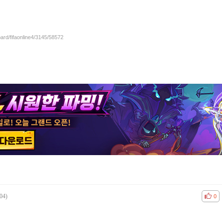
oard/fifaonline4/3145/58572
04)
공감
비공
0