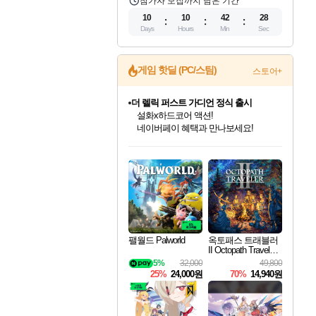
참가자 모집까지 남은 기간
10
10
42
27
Days
Hours
Min
Sec
게임 핫딜 (PC/스팀)
스토어+
더 렐릭 퍼스트 가디언 정식 출시
설화x하드코어 액션!
네이버페이 혜택과 만나보세요!
인벤게임즈 8월 특별 할인!
드래곤소드: 어웨이크닝 입점!
문명 7 특별 할인!
마블 투혼 파이팅 소울즈 정식출시!
귀무자: 검의 길 예약 판매 중!
비스트 오브 리인카네이션 정식 출시!
커세어 코브 출시 기념 할인!
베데스다 40주년 기념 할인 중!
캡콤 프렌차이즈 할인 진행 중!
캡콤 일부 상품 상시 할인
스타워즈 은하계 레이서
로블록스 기프트 카드 공식 입점
인기 퍼블리셔 모음!
스팀으로 만나는 드래곤소드!
조선&고려 DLC 출시 예정
마블 히어로 총 출동&화려한 격투!
10% 할인과
게임프릭 신작 IP
해적'섬'을 발전시키자!
베데스다의 명작들을
몬헌, 바하 등 인기 IP를
몬헌 와일즈 & 드래곤즈 도그마2
인벤게임즈에서 10% 추가 적립
Robux를 가장 안전하고
최대 90% 할인가를 만나보세요!
네이버혜택과 함께 만나보세요!
50%할인&추가 적립까지!
네이버 포인트 혜택까지!
이니&베니 혜택까지!
네이버 혜택가와 함께 예약하세요!
할인&네이버혜택으로 만나보세요!
40주년 프로모션으로 만나보세요!
할인가에 만나보세요!
일부 에디션 상시 할인!
혜택으로 예약 판매 중
편안하게 충전하세요
팰월드 Palworld
옥토패스 트래블러
II Octopath Traveler I
I
5%
32,000
49,800
25%
24,000원
70%
14,940원