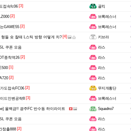
[3]
가도접속fc06
골킥
[2]
Z000
브록레스너
[2]
GAME55
브록레스너
[4]
형들 슛 찰때 L스틱 방향 어떻게 차?
키브라
FSL 쿠폰 모음
라스
[2]
T종착역26
라스
[1]
500
라스
[2]
720
라스
[2]
N가도접속FC06
무지개횡단
[3]
이드인벤공략8
브록레스너
me] 올백금!! 광주FC 반수동 하이라이트
Squadno7
FSL 쿠폰 모음
라스
[2]
창출888
라스