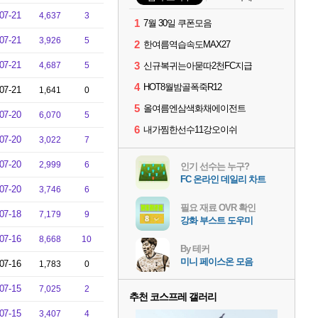
07-21
4,637
3
1
7월 30일 쿠폰모음
07-21
3,926
5
2
한여름역습속도MAX27
07-21
3
4,687
5
신규복귀는아묻따2천FC지급
4
HOT8월밤골폭죽R12
07-21
1,641
0
5
올여름엔삼색화채에이전트
07-20
6,070
5
6
내가찜한선수11강오이쉬
07-20
3,022
7
07-20
2,999
6
인기 선수는 누구?
FC 온라인 데일리 차트
07-20
3,746
6
필요 재료 OVR 확인
07-18
7,179
9
강화 부스트 도우미
07-16
8,668
10
By 테커
미니 페이스온 모음
07-16
1,783
0
07-15
7,025
2
추천 코스프레 갤러리
07-15
3,407
4