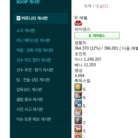
SOOP 게시판
목록
|
댓글(
1
)
레벨
커뮤니티 게시판
라이센스
소식 게시판
미니 페이스온 게시판
경험치
364,370
(12%)
/ 396,001
( 다음 레벨
득템 · 강화 자랑 게시판
포인트
이니
1,249,207
선수 카드 장터 게시판
베니
11,253
선수 추천 · 평가 게시판
명성
4,694
팀 · 전술 상담 게시판
획득스킬
감독모드 게시판
5
9
클럽 홍보 게시판
5
사건 사고 게시판
이슈 토론 제보 게시판
2
5