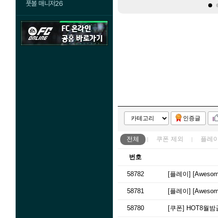
풋볼 매니저26
인증글
전체
쿠폰
제외
플레
번호
58782
[플레이]
[Awesom
58781
[플레이]
[Awes
58780
[쿠폰]
HOT8월밤