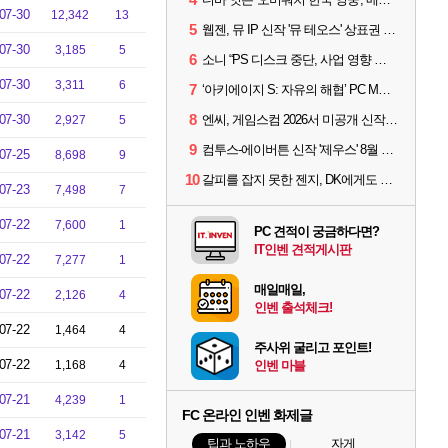
07-30
12,342
13
5
웹젠, 뮤 IP 신작 '뮤 테오스' 상표권 출원
07-30
3,185
5
6
소니 “PS 디스크 중단, 사업 영향 없다”
07-30
3,311
6
7
‘아키에이지 S: 자유의 해협’ PC MMORPG로 개발한다
8
07-30
엔씨, 게임스컴 2026서 미공개 신작 최초 공개
2,927
5
9
컴투스-에이버튼 신작 '제우스' 8월 26일 출시…"모두를 위한 경쟁"
07-25
8,698
9
10
갈피를 잡지 못한 젠지, DK에게도 0:2 패배
07-23
7,498
7
07-22
7,600
1
PC 견적이 궁금하다면?
IT인벤 견적게시판
07-22
7,277
1
매일매일,
07-22
2,126
4
인벤 출석체크!
07-22
1,464
4
주사위 굴리고 포인트!
07-22
1,168
4
인벤 마블
07-21
4,239
1
FC 온라인 인벤 화제글
07-21
3,142
5
팁과 노하우
자게