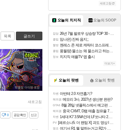
새로고침
오늘의 치지직
오늘의 SOOP
26년 7월 팔로우 상승량 TOP 30 - 월간 치지직
잡담
목록
글쓰기
임나은) 진짜 음지;;
클립
젠레스 존 제로 캐릭터 코스프레한 꽁주
짤방
풍월량) 물소는 왜 물소라고 하는거야? 아! 그만 ㅋㅋ 알았어 ㅋㅋ
클립
치지직 애플TV 앱 출시
정보
더보기+
오늘의 팟벤
오늘의 핫벤
아반테 2.0 자연흡기?
차벤
메모리 3사, 2027년 생산분 완판?
해외겜
새로고침
8월 28일 넷플릭스에서 예고편 공개 예정
GTA6
중국 CXMT, D램 매출 점유율 7%…글로벌 4위로 부상
해외겜
감
0
공감 확인
신고
1세대 K7 3.5NA인데 LF쏘나타 2.0NA 기변하면 유류비 절약이 얼마나 될까요..?
차벤
[페르소나5: 더 팬텀 X] 괴도 영상 l 타카마키 안·댄싱 스타
PV
여기서 R1 뭘 말하는거고 R2가 뭘말하는걸까요?
명조