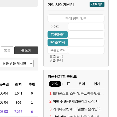
이적 시장 계산기
+모두 받기
수수료
TOP(20%)
PC방(30%)
목록
글쓰기
할인 금액
받을 금액
최근 HOT한 콘텐츠
게임
IT
유머
연예
등록일
조회
추천
1
08-04
드래곤소드, 스팀 '압긍'…축하 댓글 달고 게임 코드 받자!
1,541
0
2
이번 주 출시! 게임프리크 신작, '비스트 오브 리인카네이션'
08-04
806
1
3
가레나·포켓페어, ‘팰월드 온라인’ 2026년 출시 예고
08-03
7,233
6
4
디바 잇는 '오버워치 한국 영웅', 메카 파일럿 디몬 나온다