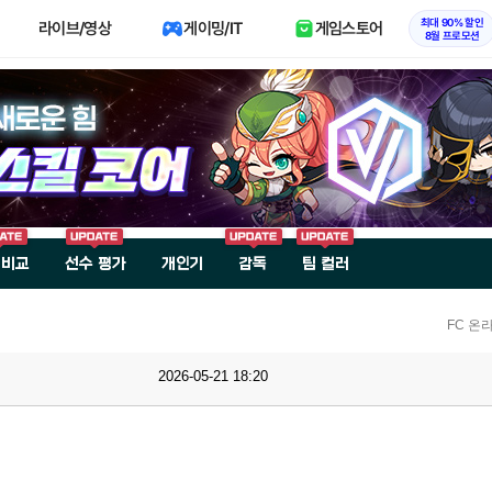
최대 90% 할인
라이브/영상
게이밍/IT
게임스토어
8월 프로모션
 비교
선수 평가
개인기
감독
팀 컬러
FC 온
2026-05-21 18:20