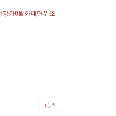
혜택강화8월화폐단위조
5