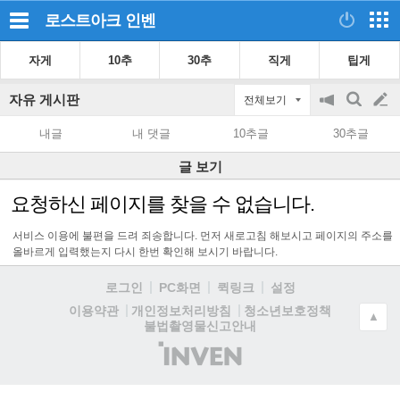
로스트아크
인벤
자게
10추
30추
직게
팁게
자유 게시판
전체보기
공
검
글
지
색
내글
내 댓글
10추글
30추글
on/off
쓰
글 보기
기
요청하신 페이지를 찾을 수 없습니다.
서비스 이용에 불편을 드려 죄송합니다. 먼저 새로고침 해보시고 페이지의 주소를
올바르게 입력했는지 다시 한번 확인해 보시기 바랍니다.
로그인
PC화면
퀵링크
설정
청소년보호정책
이용약관
개인정보처리방침
▲
불법촬영물신고안내
(주)
인
벤