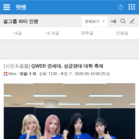
팟벤
걸그룹 파티 인벤
전체보기
공
검
글
지
색
내글
내 댓글
10추글
인증글
on/off
쓰
기
[사진＆움짤]
QWER 연세대, 성균관대 대학 축제
Nino
댓글: 3 개
조회:
7130
추천:
7
2026-05-19 00:25:11