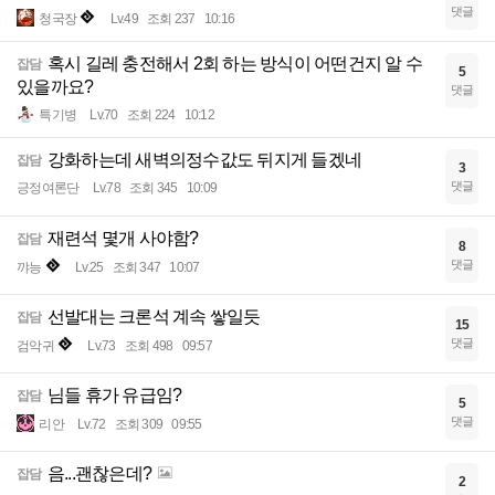
댓글
청국장
Lv.49
조회 237
10:16
혹시 길레 충전해서 2회 하는 방식이 어떤건지 알 수
잡담
5
있을까요?
댓글
특기병
Lv.70
조회 224
10:12
강화하는데 새벽의정수값도 뒤지게 들겠네
잡담
3
댓글
긍정여론단
Lv.78
조회 345
10:09
재련석 몇개 사야함?
잡담
8
댓글
꺄능
Lv.25
조회 347
10:07
선발대는 크론석 계속 쌓일듯
잡담
15
댓글
검악귀
Lv.73
조회 498
09:57
님들 휴가 유급임?
잡담
5
댓글
리안
Lv.72
조회 309
09:55
음...괜찮은데?
잡담
2