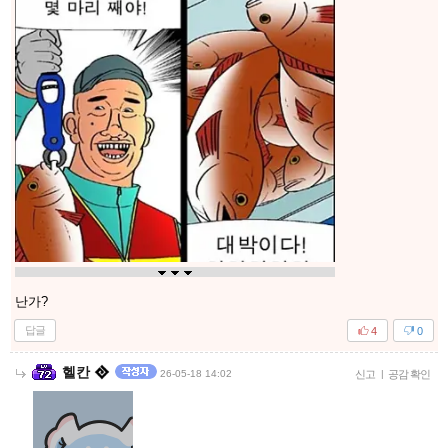
난가?
답글
4
0
헬칸
26-05-18 14:02
신고
|
공감 확인