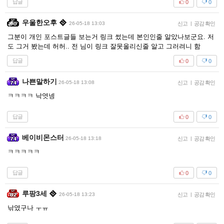
답글
0
0
우울한오후
26-05-18 13:03
신고
|
공감 확인
그분이 개인 포스트글들 보는거 링크 썼는데 본인인줄 알았나보군요. 저
도 그거 봤는데 허허.. 전 님이 링크 잘못올리신줄 알고 그러려니 함
답글
0
0
나쁜말하기
26-05-18 13:08
신고
|
공감 확인
ㅋㅋㅋㅋ 낙엿넹
답글
0
0
베이비몬스터
26-05-18 13:18
신고
|
공감 확인
ㅋㅋㅋㅋㅋ
답글
0
0
루팡3세
26-05-18 13:23
신고
|
공감 확인
낚였구나 ㅜㅠ