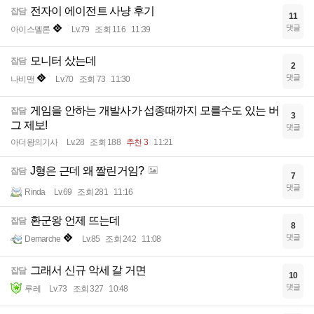
전자이 에이전트 사냥 후기
잡담
11
댓글
아이스멜론
Lv.79
조회 116
11:39
모니터 샀는데
잡담
2
댓글
나비맨
Lv.70
조회 73
11:30
게임을 안하는 개발사가 섭종때까지 모를수도 있는 버
잡담
3
그 제보!
댓글
아더왕의기사
Lv.28
조회 188
추천 3
11:21
J형은 근데 왜 짤린거임?
잡담
7
댓글
Rinda
Lv.69
조회 281
11:16
환군왕 언제 뜨는데
잡담
8
댓글
Demarche
Lv.85
조회 242
11:08
그래서 신규 악세 갈 거면
잡담
10
댓글
루레
Lv.73
조회 327
10:48