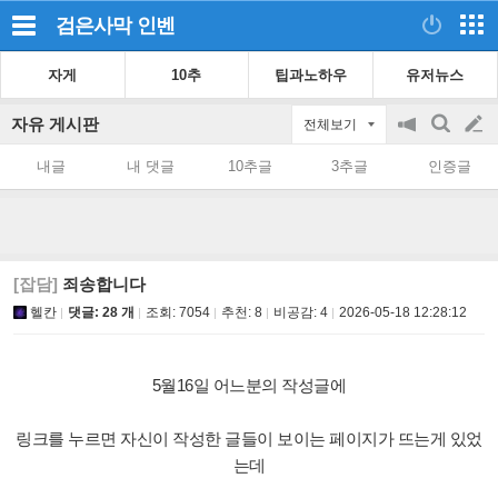
검은사막
인벤
자게
10추
팁과노하우
유저뉴스
자유 게시판
전체보기
공
검
글
지
색
내글
내 댓글
10추글
3추글
인증글
on/off
쓰
기
[잡담]
죄송합니다
헬칸
댓글: 28 개
조회:
7054
추천:
8
비공감:
4
2026-05-18 12:28:12
5월16일 어느분의 작성글에
링크를 누르면 자신이 작성한 글들이 보이는 페이지가 뜨는게 있었
는데