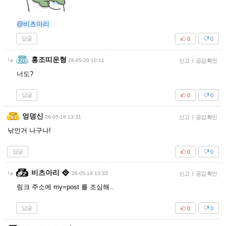
@비츠아리
답글
0
0
홍조띠운형
26-05-20 10:11
신고
|
공감 확인
너도?
답글
0
0
엉덩신
26-05-18 13:31
신고
|
공감 확인
낚인거 나구나!
답글
0
0
비츠아리
26-05-18 13:33
신고
|
공감 확인
링크 주소에 my=post 를 조심해..
답글
0
0