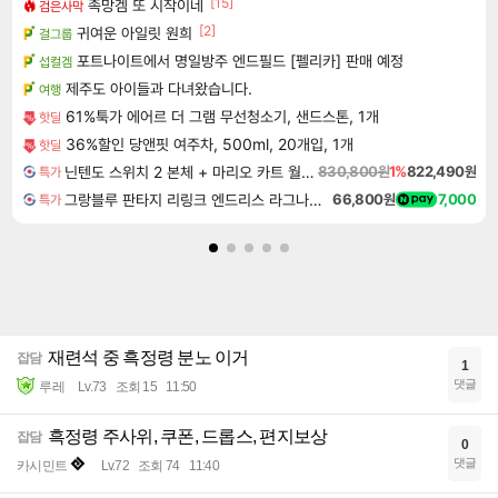
[15]
족망겜 또 시작이네
검은사막
[2]
귀여운 아일릿 원희
걸그룹
포트나이트에서 명일방주 엔드필드 [펠리카] 판매 예정
섭컬겜
제주도 아이들과 다녀왔습니다.
여행
61%툭가 에어르 더 그램 무선청소기, 샌드스톤, 1개
핫딜
36%할인 당앤핏 여주차, 500ml, 20개입, 1개
핫딜
닌텐도 스위치 2 본체 + 마리오 카트 월드 + 슈퍼 마리오 파티 잼버리 닌텐도 스위치 2 에디션 + 잼버리 TV 번들
830,800원
1%
822,490원
특가
그랑블루 판타지 리링크 엔드리스 라그나로크 Granblue Fantasy Relink Endless Ragnarok
66,800원
7,000
특가
재련석 중 흑정령 분노 이거
잡담
1
댓글
루레
Lv.73
조회 15
11:50
흑정령 주사위, 쿠폰, 드롭스, 편지보상
잡담
0
댓글
카시민트
Lv.72
조회 74
11:40