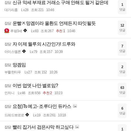
신규 악세 부재료 거래소 구매 안해도 될거 같은데
잡담
1
댓글
대가리홍
Lv.28
조회 221
10:46
운빨ㅈ망겜이라 올환도 언제든지 따잇될듯
잡담
12
댓글
루팡3세
Lv.83
조회 267
추천 1
10:46
자 이제 월루의 시간인가! 드루와
잡담
7
댓글
아이스멜론
Lv.79
조회 157
10:39
망겜임
잡담
2
댓글
부활한타푸
Lv.27
조회 152
10:26
이번 업뎃 나만 별로임?
잡담
63
댓글
인처니
Lv.46
조회 656
추천 2
10:23
요청)Ts 예고- 조루다인 듀카스
잡담
6
댓글
드레드뽀로로
Lv.19
조회 261
10:18
빨리 집가서 검은사막 하고싶다
잡담
1