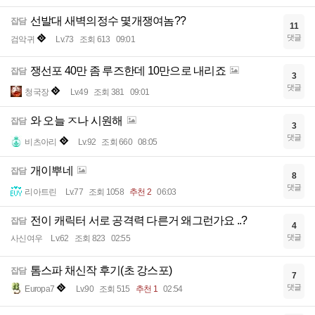
선발대 새벽의정수 몇개쟁여놈??
잡담
11
댓글
검악귀
Lv.73
조회 613
09:01
쟁선포 40만 좀 루즈한데 10만으로 내리죠
잡담
3
댓글
청국장
Lv.49
조회 381
09:01
와 오늘 ㅈ나 시원해
잡담
3
댓글
비츠아리
Lv.92
조회 660
08:05
개이뿌네
잡담
8
댓글
리아트린
Lv.77
조회 1058
추천 2
06:03
전이 캐릭터 서로 공격력 다른거 왜그런가요 ..?
잡담
4
댓글
사신여우
Lv.62
조회 823
02:55
톰스파 채신작 후기(초 강스포)
잡담
7
댓글
Europa7
Lv.90
조회 515
추천 1
02:54