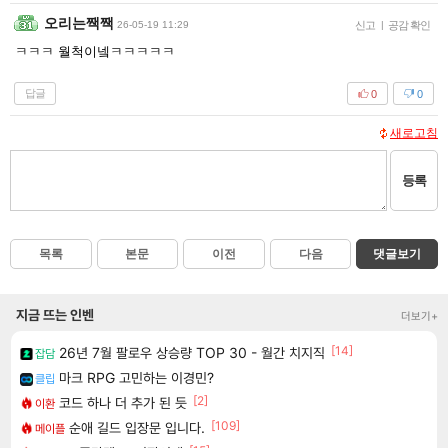
오리는짹짹
26-05-19 11:29
신고
|
공감 확인
ㅋㅋㅋ 월척이넼ㅋㅋㅋㅋㅋ
답글
0
0
새로고침
등록
목록
본문
이전
다음
댓글보기
지금 뜨는 인벤
더보기+
[14]
26년 7월 팔로우 상승량 TOP 30 - 월간 치지직
잡담
마크 RPG 고민하는 이경민?
클립
[2]
코드 하나 더 추가 된 듯
이환
[109]
순애 길드 입장문 입니다.
메이플