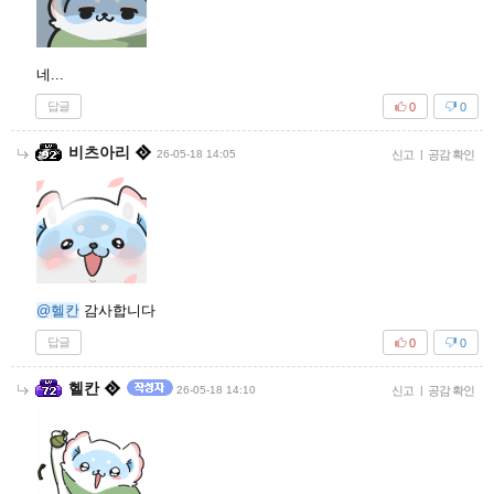
네...
답글
0
0
비츠아리
26-05-18 14:05
신고
|
공감 확인
@헬칸
감사합니다
답글
0
0
헬칸
26-05-18 14:10
신고
|
공감 확인