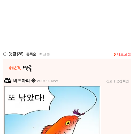
댓글
(28)
등록순
|
최신순
새로고침
비츠아리
26-05-18 13:26
신고
|
공감 확인