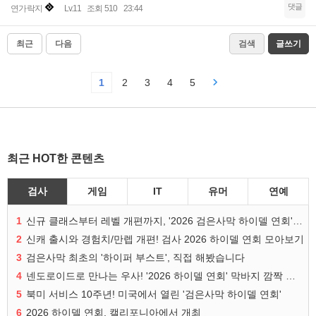
댓글
연가락지
Lv.11
조회 510
23:44
최근
다음
검색
글쓰기
1
2
3
4
5
최근 HOT한 콘텐츠
검사
게임
IT
유머
연예
1
신규 클래스부터 레벨 개편까지, '2026 검은사막 하이델 연회' 총정리
2
신캐 출시와 경험치/만렙 개편! 검사 2026 하이델 연회 모아보기
3
검은사막 최초의 '하이퍼 부스트', 직접 해봤습니다
4
넨도로이드로 만나는 우사! '2026 하이델 연회' 막바지 깜짝 공개
5
북미 서비스 10주년! 미국에서 열린 '검은사막 하이델 연회'
6
2026 하이델 연회, 캘리포니아에서 개최