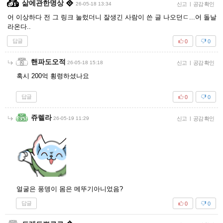
삶에관한명상
26-05-18 13:34
신고
|
공감 확인
어 이상하다 전 그 링크 눌렀더니 잘생긴 사람이 쓴 글 나오던ㄷ...어 돌날
라온다..
답글
0
0
핸파도오적
26-05-18 15:18
신고
|
공감 확인
혹시 200억 횡령하셨나요
답글
0
0
쥬렐라
26-05-19 11:29
신고
|
공감 확인
얼굴은 풍뎅이 몸은 메뚜기아니었음?
답글
0
0