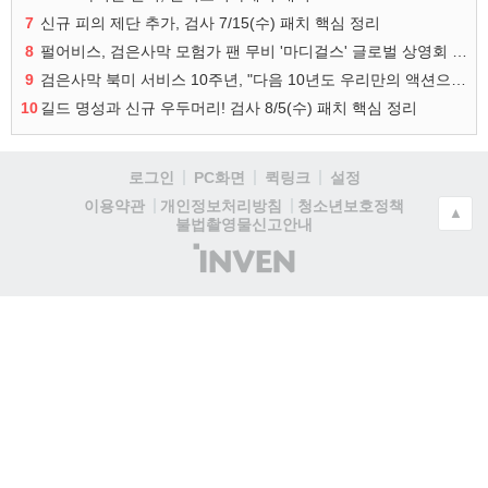
7
신규 피의 제단 추가, 검사 7/15(수) 패치 핵심 정리
8
펄어비스, 검은사막 모험가 팬 무비 '마디걸스' 글로벌 상영회 개최
9
검은사막 북미 서비스 10주년, "다음 10년도 우리만의 액션으로"
10
길드 명성과 신규 우두머리! 검사 8/5(수) 패치 핵심 정리
로그인
PC화면
퀵링크
설정
청소년보호정책
이용약관
개인정보처리방침
▲
불법촬영물신고안내
(주)
인
벤