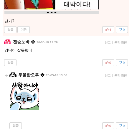
난가?
답글
이동
4
0
전승노바
26-05-18 12:29
신고
|
공감 확인
검딱이 잘못했네
답글
0
0
우울한오후
26-05-18 13:06
신고
|
공감 확인
답글
0
0