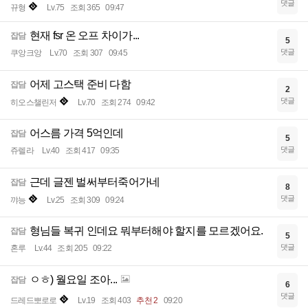
댓글
뀨형
Lv.75
조회 365
09:47
현재 fsr 온 오프 차이가...
잡담
5
댓글
쿠앙크앙
Lv.70
조회 307
09:45
어제 고스택 준비 다함
잡담
2
댓글
히오스챌린저
Lv.70
조회 274
09:42
어스름 가격 5억인데
잡담
5
댓글
쥬렐라
Lv.40
조회 417
09:35
근데 글젠 벌써부터죽어가네
잡담
8
댓글
꺄능
Lv.25
조회 309
09:24
형님들 복귀 인데요 뭐부터해야 할지를 모르겠어요.
잡담
5
댓글
혼루
Lv.44
조회 205
09:22
ㅇㅎ) 월요일 조아...
잡담
6
댓글
드레드뽀로로
Lv.19
조회 403
추천 2
09:20