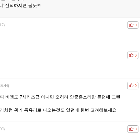
냐 선택하시면 될듯ㅋ
12)
공감
비공
0
공감
비공
0
56:44)
공감
비공
0
자피 비엠도 7시리즈급 아니면 오히려 안좋은소리만 듣던데 그렌
슬라처럼 위가 통유리로 나오는것도 있던데 한번 고려해보세요
00)
공감
비공
0