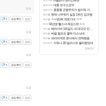
아떨린다 한시간후면
리니지M
대충 연구소요약
검은사막
답글
풍풍풍 군왕주차가 씹이득 가성비라고 ????
검은사막
현재 나무위키 실검 1위인 김규원
메이플
감
0
공감 확인
신고
ㅇㅂ)진짜 개웃기네 ㅋㅋ
메이플
02년생 헬스녀 레깅스핏 ㄷㄷ
FCO
베라서버 1위길드 내 대규모 인원이탈종용 추정사건
메이플
답글
씨발 컬프프 클릭 미스낫네
메이플
파리바게트 본사에서 연락왔음
메이플
감
0
공감 확인
신고
이유나 2D 일러스트 올라왔었네
오버워치
더보기+
답글
감
0
공감 확인
신고
답글
감
0
공감 확인
신고