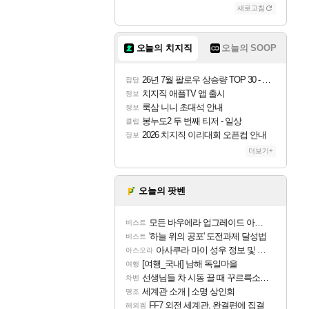
새로고침
오늘의 치지직
오늘의 SOOP
26년 7월 팔로우 상승량 TOP 30 - 월간 치지직
잡담
치지직 애플TV 앱 출시
정보
룩삼 니니 초대석 안내
정보
봉누도2 두 번째 티저 - 일상
클립
2026 치지직 이리대회 오픈컵 안내
정보
더보기+
오늘의 팟벤
모든 바우에라 업그레이드 아이템 획득 위치 공략 (89개)
비스트
'하늘 위의 공포' 도전과제 달성법
비스트
아사쿠라 마이 성우 정보 및 주요 필모
아스오라
[여행_국내] 남해 독일마을
여행
선생님들 차 시동 끌 때 꾸르륵소리나는데
차벤
세계관 소개 | 소명 상인회
명조
FF7 외전 세계관, 완결편에 집결
해외겜