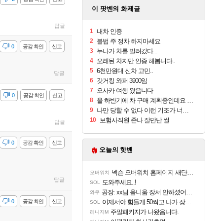
이 팟벤의 화제글
답글
1
내차 인증
2
불법 주 정차 하지마세요
감
0
공감 확인
신고
3
누나가 차를 빌려갔다...
4
오래된 차지만 인증 해봅니다..
5
6천만원대 신차 고민..
답글
6
갓거킹 와퍼 3900임
7
오사카 여행 왔읍니다
감
0
공감 확인
신고
8
올 하반기에 차 구매 계획중인데요 행님들
9
나만 당할 수 없다 이런 기조가 너무 팽배해져서 그런가
10
보험사직원 존나 잘만난 썰
답글
감
0
공감 확인
신고
오늘의 핫벤
넥슨 오버워치 홈페이지 새단장!!
오버워치
답글
도와주세요..!
SOL
공장: xx님 옴니움 장서 안하셨어요?
와우
감
0
공감 확인
신고
이제서야 힘들게 50찍고 나가 장궁 받았는데...
SOL
주말패키지가 나왔읍니다.
리니지M