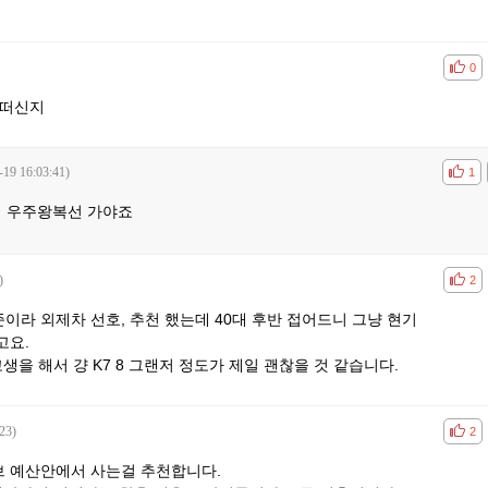
공감
비공
0
어떠신지
-19 16:03:41)
공감
비공
1
서 우주왕복선 가야죠
)
공감
비공
2
준이라 외제차 선호, 추천 했는데 40대 후반 접어드니 그냥 현기
고요.
생을 해서 걍 K7 8 그랜저 정도가 제일 괜찮을 것 같습니다.
23)
공감
비공
2
 예산안에서 사는걸 추천합니다.