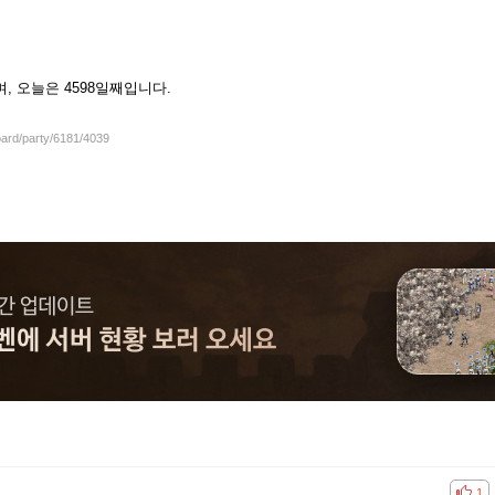
셨으며, 오늘은 4598일째입니다.
oard/party/6181/4039
공감
비공
1