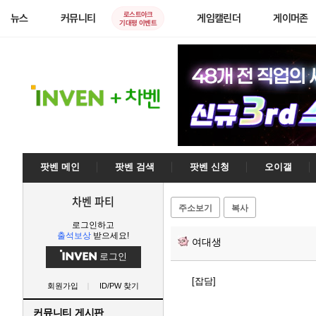
로스트아크
뉴스
커뮤니티
게임캘린더
게이머존
기대평 이벤트
팟벤 메인
팟벤 검색
팟벤 신청
오이갤
차벤 파티
주소보기
복사
로그인하고
출석보상
받으세요!
여대생
로그인
[잡담]
회원가입
ID/PW 찾기
커뮤니티 게시판