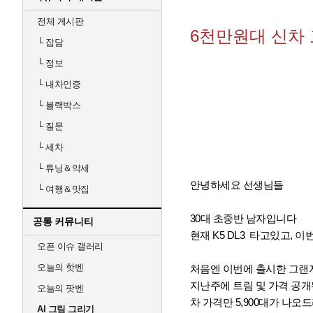
전체 게시판
6천만원대 신차 
└
잡담
└
정보
└
내차인증
└
블랙박스
└
질문
└
세차
└
튜닝＆악세
안녕하세요 선생님들
└
여행＆맛집
30대 초중반 남자입니다
공통 커뮤니티
현재 K5 DL3 타고있고, 
오픈 이슈 갤러리
오늘의 핫벤
처음엔 이번에 출시한 그랜
지난주에 트림 및 가격 공개
오늘의 팟벤
차 가격만 5,900대가 나오드라
AI 그림 그리기