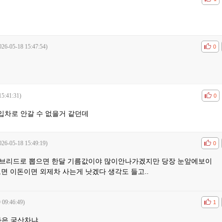
026-05-18 15:47:54)
공감
비공
0
15:41:31)
공감
비공
0
입차로 안갈 수 없을거 같던데
026-05-18 15:49:19)
공감
비공
0
뭐 하이브리드로 뽑으면 한달 기름값이야 많이안나가겠지만 당장 눈앞에보이
면 이돈이면 외제차 사는게 낫겠다 생각도 들고..
 09:46:49)
공감
비공
1
나은 국산차냐