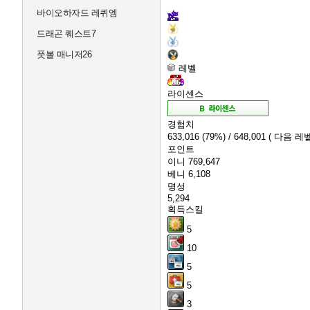
바이오하자드 레퀴엠
드래곤 퀘스트7
풋볼 매니저26
레벨
라이센스
경험치
633,016
(79%)
/ 648,001
( 다음 레벨
포인트
이니
769,647
베니
6,108
명성
5,294
획득스킬
5
10
5
5
3