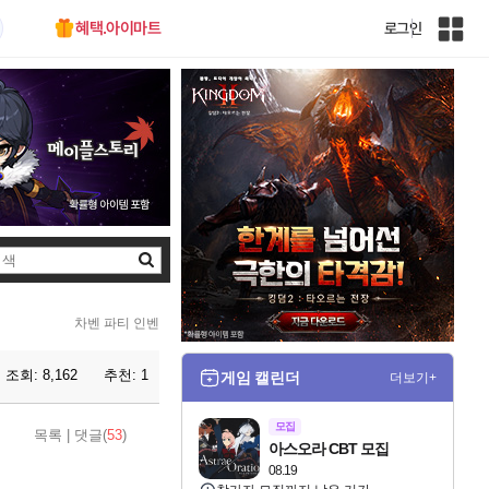
혜택.아이마트
로그인
인
벤
전
체
사
이
트
맵
검
색
차벤 파티 인벤
조회:
8,162
추천:
1
게임 캘린더
더보기+
모집
목록
|
댓글(
53
)
아스오라 CBT 모집
08.19