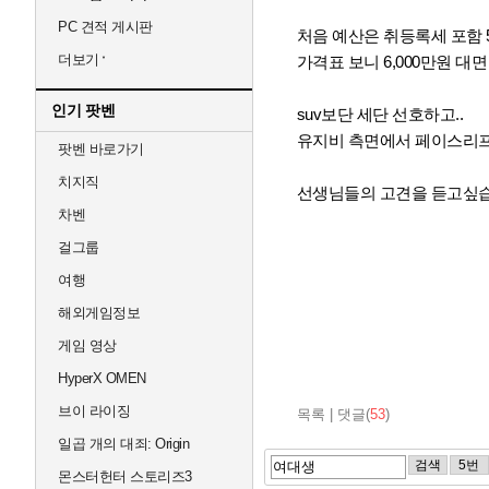
PC 견적 게시판
처음 예산은 취등록세 포함 
더보기
가격표 보니 6,000만원 
인기 팟벤
suv보단 세단 선호하고..
유지비 측면에서 페이스리프트
팟벤 바로가기
치지직
선생님들의 고견을 듣고싶
차벤
걸그룹
여행
해외게임정보
게임 영상
HyperX OMEN
브이 라이징
목록
|
댓글(
53
)
일곱 개의 대죄: Origin
검색
5번
몬스터헌터 스토리즈3