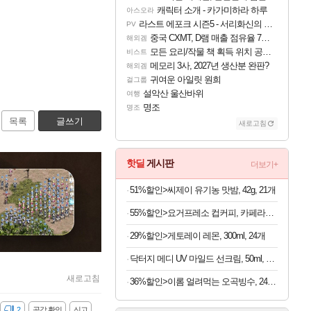
캐릭터 소개 - 카가미하라 하루
아스오라
라스트 에포크 시즌5 - 서리화신의 분노 티저
PV
중국 CXMT, D램 매출 점유율 7%…글로벌 4위로 부상
해외겜
모든 요리/작물 책 획득 위치 공략 (36개) - 미식가 도전과제
비스트
메모리 3사, 2027년 생산분 완판?
해외겜
귀여운 아일릿 원희
걸그룹
설악산 울산바위
여행
명조
명조
목록
글쓰기
새로고침
핫딜
게시판
더보기+
51%할인>씨제이 유기농 맛밤, 42g, 21개
55%할인>요거프레소 컵커피, 카페라떼 200ml 10개 + 카페모카 200ml 10개, 20개
29%할인>게토레이 레몬, 300ml, 24개
닥터지 메디 UV 마일드 선크림, 50ml, 2개
새로고침
36%할인>이롬 얼려먹는 오곡빙수, 24팩 + 통통단팥 4캔, 1세트
감
2
공감 확인
신고