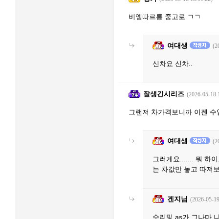
비엠따르릉 중고로 ㄱㄱ
여대생
(2
신차요 신차..
잘생긴시리즈
(2026-05-18 
그랜저 차가격보니까 이젠 수
여대생
(2
그러게요....... 
는 차값만 놓고 따져보
겐지님
(2026-05-19
수리및 as가 그나마 