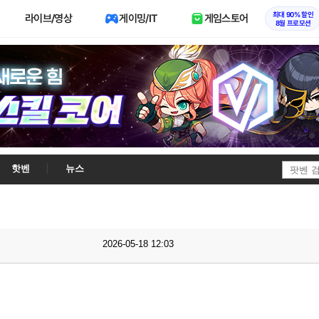
최대 90% 할인
라이브/영상
게이밍/IT
게임스토어
8월 프로모션
핫벤
뉴스
2026-05-18 12:03