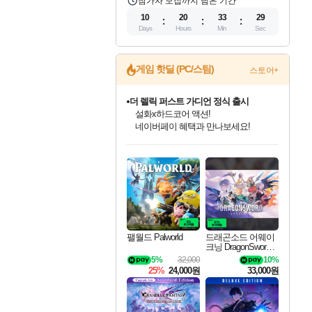
참가자 모집까지 남은 기간
10
20
33
28
Days
Hours
Min
Sec
게임 핫딜 (PC/스팀)
스토어+
더 렐릭 퍼스트 가디언 정식 출시
설화x하드코어 액션!
네이버페이 혜택과 만나보세요!
베데스다 40주년 기념 할인 중!
베데스다의 명작들을
인벤게임즈 8월 특별 할인!
드래곤소드: 어웨이크닝 입점!
문명 7 특별 할인!
마블 투혼 파이팅 소울즈 정식출시!
귀무자: 검의 길 예약 판매 중!
비스트 오브 리인카네이션 정식 출시!
커세어 코브 출시 기념 할인!
캡콤 프렌차이즈 할인 진행 중!
캡콤 일부 상품 상시 할인
스타워즈 은하계 레이서
로블록스 기프트 카드 공식 입점
40주년 프로모션으로 만나보세요!
인기 퍼블리셔 모음!
스팀으로 만나는 드래곤소드!
조선&고려 DLC 출시 예정
마블 히어로 총 출동&화려한 격투!
10% 할인과
게임프릭 신작 IP
해적'섬'을 발전시키자!
몬헌, 바하 등 인기 IP를
몬헌 와일즈 & 드래곤즈 도그마2
인벤게임즈에서 10% 추가 적립
Robux를 가장 안전하고
최대 90% 할인가를 만나보세요!
네이버혜택과 함께 만나보세요!
50%할인&추가 적립까지!
네이버 포인트 혜택까지!
이니&베니 혜택까지!
네이버 혜택가와 함께 예약하세요!
할인&네이버혜택으로 만나보세요!
할인가에 만나보세요!
일부 에디션 상시 할인!
혜택으로 예약 판매 중
편안하게 충전하세요
팰월드 Palworld
드래곤소드 어웨이
크닝 DragonSword A
wakening
5%
32,000
10%
25%
24,000원
33,000원