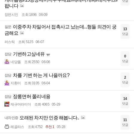
댓글
팝니다
장편시인
조회 1896
06-09
이중주차 차밀어서 접촉사고 났는데...형들 의견이 궁
질문
13
금해요
댓글
러스틱
조회 5125
06-07
기변하고싶네유 ㅠ
잡담
0
댓글
네당옳
조회 2550
06-06
차를 기변 하는 게 나을까요?
잡담
2
댓글
지환이
조회 3105
06-04
장롱면허 쫄리네용
잡담
14
댓글
재규어라이더
조회 4065
05-29
오래된 차지만 인증 해봅니다..
내차인증
11
댓글
레골라스
조회 4752
추천 1
05-28