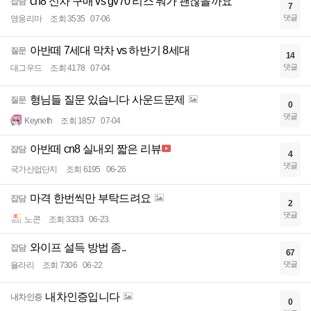
cn8 신차 구매 vs gv70 리스 뭐가 괜찮을까요
잡담
7
댓글
영웅리마
조회 3535
07-06
아반떼 7세대 막차 vs 하반기 8세대
질문
14
댓글
대그우드
조회 4178
07-04
형님들 질문 있습니다 사운드문제
질문
0
댓글
Keyneth
조회 1857
07-04
아반떼 cn8 실내외 짧은 리뷰
잡담
4
댓글
국가산업단지
조회 6195
06-26
마격 한번씩만 부탁드려요
잡담
2
댓글
노콘
조회 3333
06-23
와이프 설득 방법 좀..
잡담
67
댓글
욜라리
조회 7306
06-22
내차인증입니다
내차인증
0