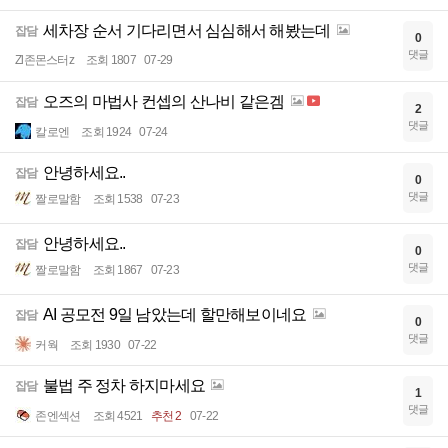
세차장 순서 기다리면서 심심해서 해봤는데
잡담
0
댓글
Zl존몬스터z
조회 1807
07-29
오즈의 마법사 컨셉의 산나비 같은겜
잡담
2
댓글
칼로엔
조회 1924
07-24
안녕하세요..
잡담
0
댓글
짤로말함
조회 1538
07-23
안녕하세요..
잡담
0
댓글
짤로말함
조회 1867
07-23
AI 공모전 9일 남았는데 할만해보이네요
잡담
0
댓글
커웍
조회 1930
07-22
불법 주 정차 하지마세요
잡담
1
댓글
존엔섹션
조회 4521
추천 2
07-22