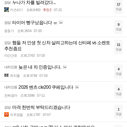
누나가 차를 빌려갔다...
잡담
17
댓글
카즈라기
조회 8450
추천 2
07-21
타이어 빵구났읍니다 ㅠ
잡담
9
댓글
둥둥기
조회 2634
07-20
햄들 저 인생 첫 신차 살려고하는데 산타페 vs 소렌토
잡담
11
추천좀요
댓글
야간근로
조회 2763
07-20
늦은 내 차 인증입니다.
내차인증
4
댓글
유리별
조회 4784
07-19
2026 벤츠 cle200 쿠페입니다
내차인증
4
댓글
진짜잖아
조회 3386
07-11
마격 한번씩 부탁드리겠습니다
잡담
1
댓글
의무경찰
조회 1797
07-07