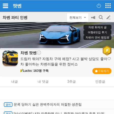
팟벤
차벤 파티 인벤
전체보기
공
검
글
지
색
차벤 화제의 글
on/off
쓰
여행&맛집 후기
차벤러 연비 랭킹표
기
차벤
팟벤
드림카 뭐야? 자동차 구매 예정? 사고 블박 상담도 좋아♡
차 좋아하는 차벤러들을 위한 정비소
Lucks
163명 구독
구독하기
내글
내 댓글
3추글
인증글
문콕 당하기 싫은 완벽주의자의 처절한 생존팁
[상시이벤트] 내차 인증하면 이니, 한정판 아이콘과 칭호 지급!