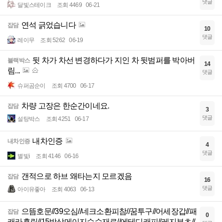
댓글
달빛스테이크
조회 4469
06-21
연석 긁었습니다
잡담
10
댓글
레이무
조회 5262
06-19
뒷 차가 차선 변경하다가 지인 차 뒷범퍼를 박아버
블랙박스
14
림...
댓글
슈퍼곰순이
조회 4700
06-17
차량 고장은 한순간이네요.
잡담
3
댓글
설탕박스
조회 4251
06-17
내차인증
내차인증
4
댓글
별빛i
조회 4146
06-16
갠적으로 하브 왜타는지 모르겠음
잡담
16
댓글
아이유좋아
조회 4063
06-13
으뜸호문//39오심//네크소환피참//꿈투구//어세장갑//패
잡담
0
캐라흡링//15방상메이지수수재료//에테디캐피//레지부츠//