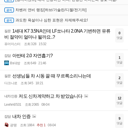
차벤러 연비 랭킹[하브/가솔린/디젤/전기차]
과도한 욕설이나 심한 표현은 자제해주세요!
1세대 K7 3.5NA인데 LF쏘나타 2.0NA 기변하면 유류
질문
0
비 절약이 얼마나 될까요..?
댓글
퓨어마스터
조회 328
15:32
아반테 2.0 자연흡기?
잡담
1
댓글
Bs대방
조회 649
21:46
선생님들 차 시동 끌 때 꾸르륵소리나는데
질문
2
댓글
다크나로
조회 345
18:21
저도 신차계약하고 차 받았습니다
내차인증
12
댓글
Leehm0531
조회 2065
08-04
내차 인증
잡담
9
댓글
광땡
조회 1884
추천 1
08-04