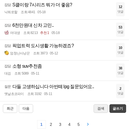
S클이랑 7시리즈 뭐가 더 좋음?
잡담
12
댓글
닉뭐로할
조회 4841
05-18
6천만원대 신차 고민..
잡담
53
댓글
여대생
조회 8213
추천 1
05-18
픽업트럭 도시생활 가능하겠죠?
잡담
10
댓글
엄청난사냥꾼
조회 3973
05-12
소형 suv추천좀
잡담
38
댓글
대검
조회 5089
05-11
다들 고생하십니다 아반떼 lpg 질문있어요..
질문
2
댓글
옛날초코파이
조회 3192
05-11
최근
다음
검색
글쓰기
1
2
3
4
5