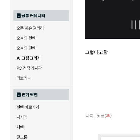
공통 커뮤니티
오픈 이슈 갤러리
오늘의 핫벤
오늘의 팟벤
그렇다고함
AI 그림 그리기
PC 견적 게시판
더보기
인기 팟벤
팟벤 바로가기
목록
|
댓글(
36
)
치지직
차벤
걸그룹