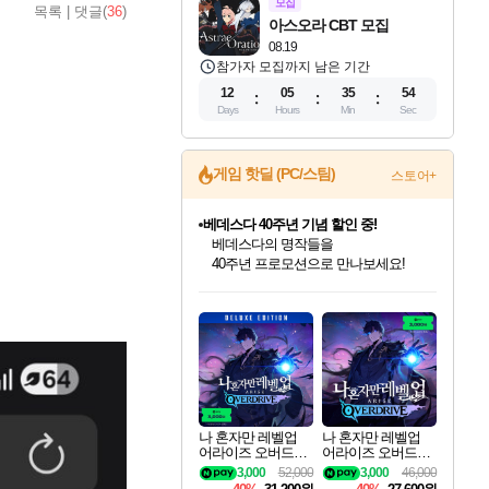
모집
목록
|
댓글(
36
)
아스오라 CBT 모집
08.19
참가자 모집까지 남은 기간
12
05
35
53
Days
Hours
Min
Sec
게임 핫딜 (PC/스팀)
스토어+
마블 투혼 파이팅 소울즈 예약 판매 중!
마블 히어로 총 출동&화려한 격투!
네이버 포인트 혜택까지!
인벤게임즈 8월 특별 할인!
드래곤소드: 어웨이크닝 입점!
문명 7 특별 할인!
귀무자: 검의 길 예약 판매 중!
비스트 오브 리인카네이션 정식 출시!
커세어 코브 출시 기념 할인!
더 렐릭 퍼스트 가디언 정식 출시
베데스다 40주년 기념 할인 중!
캡콤 프렌차이즈 할인 진행 중!
캡콤 일부 상품 상시 할인
스타워즈 은하계 레이서
로블록스 기프트 카드 공식 입점
인기 퍼블리셔 모음!
스팀으로 만나는 드래곤소드!
조선&고려 DLC 출시 예정
10% 할인과
게임프릭 신작 IP
해적'섬'을 발전시키자!
설화x하드코어 액션!
베데스다의 명작들을
몬헌, 바하 등 인기 IP를
몬헌 와일즈 & 드래곤즈 도그마2
인벤게임즈에서 10% 추가 적립
Robux를 가장 안전하고
최대 90% 할인가를 만나보세요!
네이버혜택과 함께 만나보세요!
50%할인&추가 적립까지!
이니&베니 혜택까지!
네이버 혜택가와 함께 예약하세요!
할인&네이버혜택으로 만나보세요!
네이버페이 혜택과 만나보세요!
40주년 프로모션으로 만나보세요!
할인가에 만나보세요!
일부 에디션 상시 할인!
혜택으로 예약 판매 중
편안하게 충전하세요
나 혼자만 레벨업
나 혼자만 레벨업
어라이즈 오버드라
어라이즈 오버드라
이브 디럭스 에디션
이브 Solo Leveling A
3,000
52,000
3,000
46,000
Solo Leveling Arise
rise