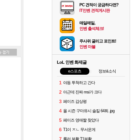
PC 견적이 궁금하다면?
IT인벤 견적게시판
매일매일,
인벤 출석체크!
주사위 굴리고 포인트!
인벤 마블
LoL 인벤 화제글
e스포츠
정보&소식
1
야동 투척하고 간다
2
아근데 진짜 msi가 크다
3
페이즈 감상평
4
올 시즌 구마유시 솔킬 64회..jpg
5
페이즈 영애짤 찾았다
6
T1이 ㅈㄴ 무서운게
7
룰러 부활 T1부활