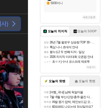
5000이니
새로고침
오늘의 치지직
오늘의 SOOP
26년 7월 팔로우 상승량 TOP 30 - 월간 치지직
잡담
룩삼 니니 초대석 안내
정보
봉누도2 두 번째 티저 - 일상
클립
2026 치지직 이리대회 오픈컵 안내
정보
초ㅇㅎ) 수녀 코스프레 제로투
ㅗㅜㅑ
더보기+
오늘의 팟벤
오늘의 핫벤
[여행_국내] 남해 독일마을
여행
7월~8월 부산-단양-충주-울진 다녀왔어요~
여행
AI발 원가 압박, 메인보드값 오르나
해외겜
60프레임 나오는데 정상일까요?
레퀴엠