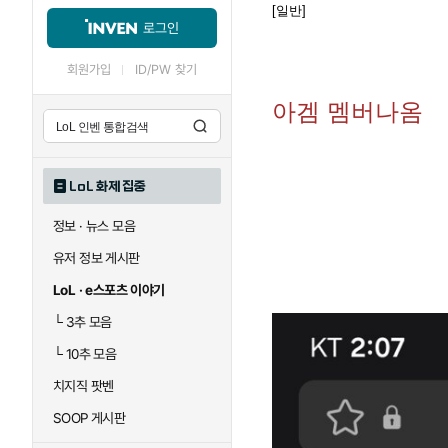
[일반]
로그인
회원가입
ID/PW 찾기
아겜 멤버나옴
LoL 화제 집중
정보 · 뉴스 모음
유저 정보 게시판
LoL · e스포츠 이야기
└
3추 모음
└
10추 모음
치지직 팟벤
SOOP 게시판