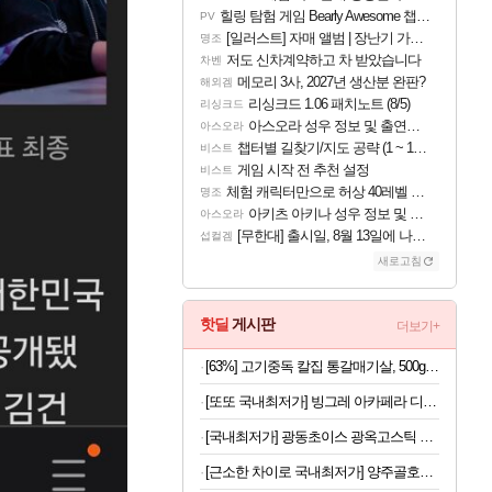
힐링 탐험 게임 Bearly Awesome 챕터 1 트레일러
PV
[일러스트] 자매 앨범 | 장난기 가득한 오후의 공원 (리메이크판)
명조
저도 신차계약하고 차 받았습니다
차벤
메모리 3사, 2027년 생산분 완판?
해외겜
리싱크드 1.06 패치노트 (8/5)
리싱크드
아스오라 성우 정보 및 출연작 모음
아스오라
챕터별 길찾기/지도 공략 (1 ~ 12장)
비스트
게임 시작 전 추천 설정
비스트
체험 캐릭터만으로 허상 40레벨 하이와티아 5분 컷!｜에이메스·린네·모니에 명함
명조
아키츠 아키나 성우 정보 및 주요 필모
아스오라
[무한대] 출시일, 8월 13일에 나오나
섭컬겜
새로고침
핫딜
게시판
더보기+
[63%] 고기중독 칼집 통갈매기살, 500g, 2팩
[또또 국내최저가] 빙그레 아카페라 디카페인 아메리카노 400ml x 20개
[국내최저가] 광동초이스 광옥고스틱 산삼배양근 30포
[근소한 차이로 국내최저가] 양주골호랑떡 문어발소떡 1kg