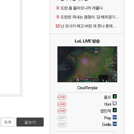
8
도란 폼 올라오니까 개좋다
9
도란은 국내는 괜찮아. 걍 해외경기가 개 쓰레기라 그래
10
난 오너가 에고 버린 게 존나 호재라고 봄
LoL LIVE 방송
CloudTemplar
울프
LIVE
Huni
LIVE
캡틴잭
LIVE
Pray
OFF
목록
글쓰기
Gorilla
OFF