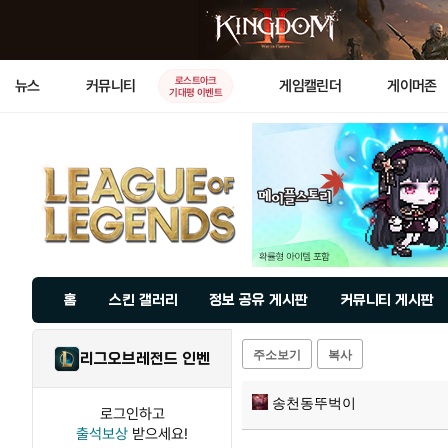
로스트아크
뉴스
커뮤니티
게임캘린더
게이머존
기대평 이벤트
홈
스킨 갤러리
정보 공유 게시판
커뮤니티 게시판
주소보기
복사
리그오브레전드 인벤
송천동뚜벅이
로그인하고
출석보상
받으세요!