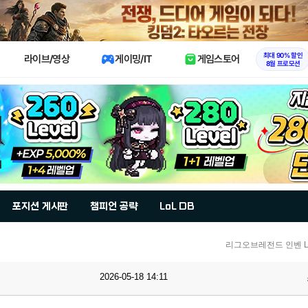
X
최대 90% 할인
라이브/영상
게이밍/IT
게임스토어
8월 프로모션
포지션 게시판
챔피언 공략
LoL DB
리그오브레전드 인벤 Lo
2026-05-18 14:11