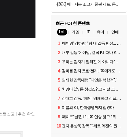
[36%] 배터지는 소고기 한판 세트, 등심살 300g + 살치살 200g + 부채살 200g + 갈비살 200g + 우삼겹 300g, 1.2kg, 1세트
최근 HOT한 콘텐츠
LoL
게임
IT
유머
연예
1
'에이밍' 김하람, "팀 내 갈등 반성... 끝까지 뛰고 싶었다"
2
내부 갈등 '에이밍', 결국 KT 떠나 KRX로...'지우'와 트레이드
3
우리는 갑자기 잘해진 게 아니다 '씨맥' 김대호 감독의 자신감
4
갈피를 잡지 못한 젠지, DK에게도 0:2 패배
5
임재현 감독대행 "패인은 복합적", '도란' "팀에 과부하 왔다"
6
치명타 1% 룬 챙겼죠? 그 시절 그 감성 '롤 클래식' 30일 출시
7
김대호 감독, "패인, 명쾌하고 심플...다시 힘낼 수 있어"
8
여름의 KT, 한화생명까지 잡았다
스팸신고
추천 확인
9
'페이즈' 날뛴 T1, DK 연승 끊고 1위 지켜
10
젠지 유상욱 감독 "2세트 역전의 원인...너무 급했다"