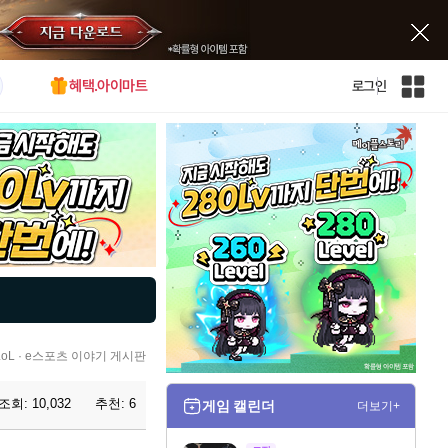
혜택.아이마트
로그인
인
벤
전
체
사
이
트
맵
L · e스포츠 이야기 게시판
조회:
10,032
추천:
6
게임 캘린더
더보기+