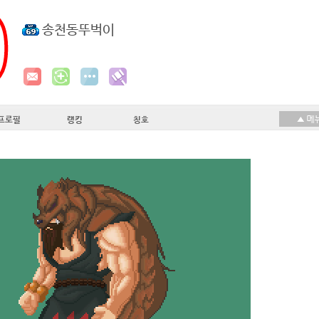
송천동뚜벅이
프로필
랭킹
칭호