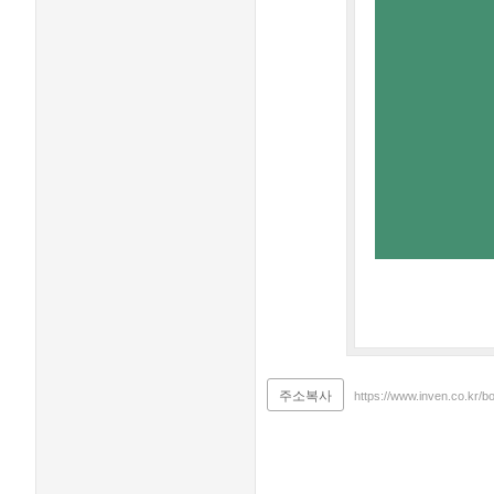
주소복사
https://www.inven.co.kr/b