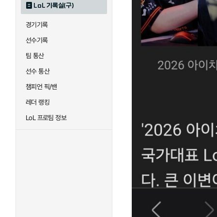
LoL 기록실(구)
경기기록
선수기록
팀 통산
선수 통산
챔피언 픽/밴
레더 랭킹
LoL 프로팀 정보