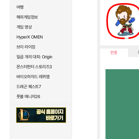
여행
해외게임정보
게임 영상
HyperX OMEN
브이 라이징
인장
일곱 개의 대죄: Origin
몬스터헌터 스토리즈3
바이오하자드 레퀴엠
드래곤 퀘스트7
풋볼 매니저26