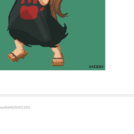
oard/lol/4625/4213351