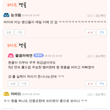
눈크림
26-05-18 16:05
신고
|
공감 확인
바이퍼 미는 병신들이 제일 이해 안 감 ㅋㅋㅋㅋㅋㅋㅋㅋㅋㅋㅋㅋㅋㅋㅋ
답글
이동
4
0
즐겜러에연
26-05-18 16:06
신고
|
공감 확인
현폼이 아무리 우주 최강급이여도
3년 연속 롤드컵 우승한 멤버한테 뭔 현폼을 비비고 자빠졌어
걍 롤 실력이 차이가 존나나는건데 ㅋㅋ
답글
이동
3
0
마바드
26-05-18 16:04
신고
|
공감 확인
ㄹㅇ 현폼 하나도 안중요한데 쓰리핏이 좆으로 보이나 ㅋㅋ