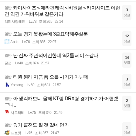
카이사이즈 < 애라핀케럭 < 비원딜 < 카이사이즈 이런
일반
3
건 약간 가위바위보 같은거라
댓글
엑페사랑해요
Lv.73
조회 265
22:14
오늘 경기 못봤는데 3줄요약해주실분
일반
12
댓글
Apdo
Lv.76
조회 885
22:07
난 진짜 주관적이긴한데 역2롤 페이즈같다
일반
14
댓글
꿀잼
Lv.40
조회 874
21:57
티원 원래 지금 폼 오를 시기가 아닌데
일반
3
댓글
Yomang
Lv.69
조회 681
21:57
아 생각해보니 올해 KT랑 DRX랑 경기하기가 어렵겠
일반
2
구나..
댓글
사토라레
Lv.75
조회 340
21:49
딮기 킅전도 질 것 같네 먼가
일반
1
댓글
프로핏
Lv.76
조회 367
21:47