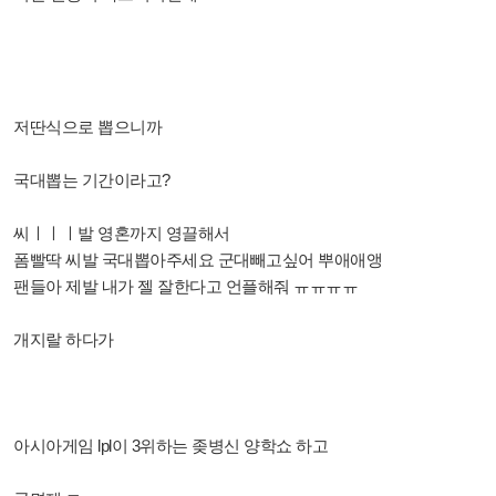
저딴식으로 뽑으니까
국대뽑는 기간이라고?
씨ㅣㅣㅣ발 영혼까지 영끌해서
폼빨딱 씨발 국대뽑아주세요 군대빼고싶어 뿌애애앵
팬들아 제발 내가 젤 잘한다고 언플해줘 ㅠㅠㅠㅠ
개지랄 하다가
아시아게임 lpl이 3위하는 좆병신 양학쇼 하고