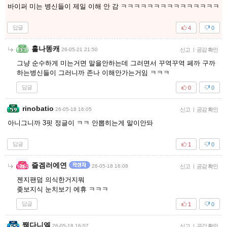
바이퍼 미는 병신들이 제일 이해 안 감 ㅋㅋㅋㅋㅋㅋㅋㅋㅋㅋㅋㅋㅋㅋㅋ
답글
4
0
홀나똥캐
26-05-21 21:50
신고
|
공감 확인
그냥 순수하게 미는거면 말을안하는데 그러면서 꾸역꾸역 페까 구까
하는병신들이 그러니까 존나 이해안가는거임 ㅋㅋㅋ
답글
0
0
rinobatio
26-05-18 16:05
신고
|
공감 확인
아니그니까 3핏 정글이 ㅋㅋ 안뽑히는게 말이안돠
답글
1
0
즐겜러에연
26-05-18 16:08
신고
|
공감 확인
젠지팬덤 의식한거지뭐
좆보지식 눈치보기 에휴 ㅋㅋㅋ
답글
1
0
짹다니엘
26-05-18 16:07
신고
|
공감 확인