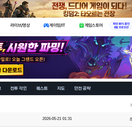
X
최대 90% 할인
라이브/영상
게이밍/IT
게임스토어
8월 프로모션
브
전투 각인
퀘스트
지도
던전 공략
2026-05-21 01:31