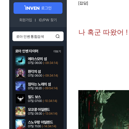
[잡담]
로그인
회원가입
ID/PW 찾기
나 혹군 따왔어 !
로아 인벤 타이머
더보기
에라스모의 섬
07일 06:00
(-09:34:12)
환각의 섬
07일 06:00
(-09:34:12)
잠자는 노래의 섬
07일 06:20
(-09:54:12)
필드 보스
07일 07:00
(-10:34:12)
모코콩 아일랜드
07일 09:30
(-13:04:12)
스노우팡 아일랜드
07일 11:00
(-14:34:12)