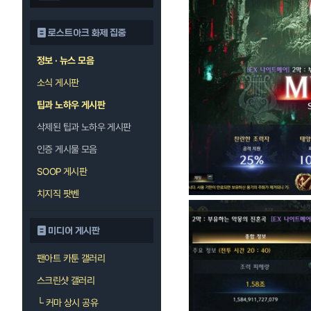
로스트아크 화제 집중
정보 · 뉴스 모음
소식 게시판
팁과 노하우 게시판
삭제된 팁과 노하우 게시판
인증 게시물 모음
SOOP 게시판
치지직 팟벤
미디어 게시판
팬아트 카툰 갤러리
스크린샷 갤러리
└
커마 상시 공유