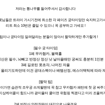
저라는 통나무를 들어주셔서 감사합니다
서폿님들은 트라이 가시기전에 최소한 각 페이즈 궁타이밍만 숙지하고가
리트 최소 10번은 줄일 수 있으니 꼭 공부하고 가세요 !
꿀팁이나 궁타이밍 알려달라는 분들이 많아서 짤막하게만 추가할게 !
[필수 궁 타이밍]
1페 무카협카, 블랙홀
정산은 필수, 뇌빼고 반정산 정산 낫 날아올때만 궁써도 충분히 1인분
3페 길로틴 폿초각, 나머진 자율
각 올리기도하던데 이건 공대스펙이나 배템선정, 에스더택틱에 따라 재
[짤막 팁]
라이가면 습관적 조우궁 쓰게될텐데 꾹 참고 무카협카 패턴에 첫 궁 써주
지상케어콜이 힘드니까 광미율터 쿨이면 위험핑 찍겠다고 미리 조율하
2페 반정산 안전장판이 대각으로 나올경우