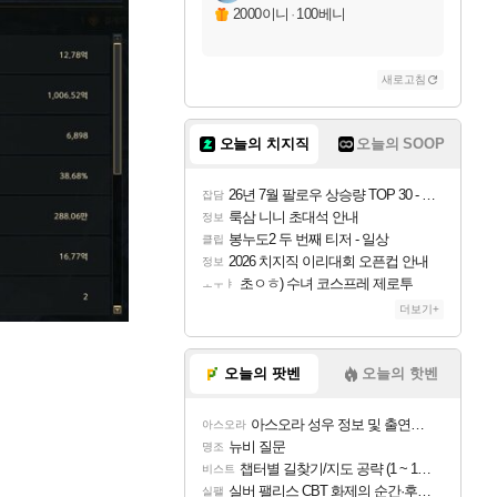
2000이니
·
100베니
새로고침
오늘의 치지직
오늘의 SOOP
26년 7월 팔로우 상승량 TOP 30 - 월간 치지직
잡담
룩삼 니니 초대석 안내
정보
봉누도2 두 번째 티저 - 일상
클립
2026 치지직 이리대회 오픈컵 안내
정보
초ㅇㅎ) 수녀 코스프레 제로투
ㅗㅜㅑ
더보기+
오늘의 팟벤
오늘의 핫벤
아스오라 성우 정보 및 출연작 모음
아스오라
뉴비 질문
명조
챕터별 길찾기/지도 공략 (1 ~ 12장)
비스트
실버 팰리스 CBT 화제의 순간·후기 모음
실팰