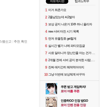
자유게시판
팁과노하우
1
이거 최촌가요
2
2줄남았는데 씨2발아
3
보상 공지 나온거 10추 하니 올리자
4
new 서버 터진 시기 목록
5
먼저 유물칭호 get할게
스팸신고
추천 확인
6
실시간 벨가 나메 파티모집글
7
사료 달라니까 장난인줄 아는 건가 ㅋㅋ
8
2개월 전에 서버 공지 분석한 사람...jpg
9
진짜 애지간히 해쳐먹어야지
10
그냥 이번에 보상체계 바꾸자
쿠폰 받고 게임하자!
로아 여름 쿠폰
인증하GO 인장 받GO
로아 인벤 전용 인장