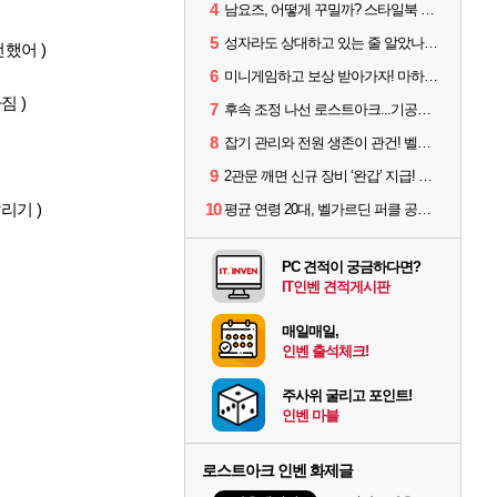
4
남요즈, 어떻게 꾸밀까? 스타일북 인기 차원술사 커스터마이즈
5
성자라도 상대하고 있는 줄 알았나? 벨가르딘 이모저모
했어 )
6
미니게임하고 보상 받아가자! 마하라카 썸머 캠프 할 일은?
짐 )
7
후속 조정 나선 로스트아크...기공사, 차원술사 하향
8
잡기 관리와 전원 생존이 관건! 벨가르딘 유물 칭호 획득방법 정리
9
2관문 깨면 신규 장비 ‘완갑’ 지급! 그림자 레이드 벨가르딘 공개
리기 )
10
평균 연령 20대, 벨가르딘 퍼클 공대 '영로티'를 만나다
PC 견적이 궁금하다면?
IT인벤 견적게시판
매일매일,
인벤 출석체크!
주사위 굴리고 포인트!
인벤 마블
로스트아크 인벤 화제글