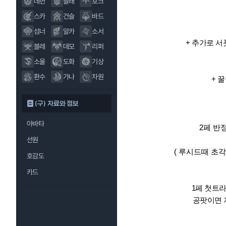
데헌
블래
호크
스카
건슬
바드
섬너
알카
소서
+ 추가로 
블레
데모
리퍼
소울
도화
기상
환수
가나
차원
+ 
(구) 자료와 정보
아바타
2페 반
선원
( 루시드때 초
호감도
카드
1페 첫트
공팟이면 