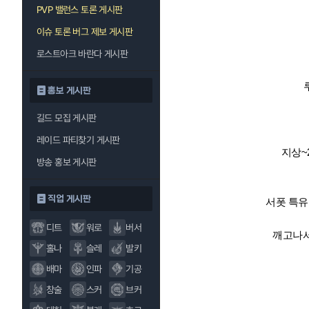
PVP 밸런스 토론 게시판
이슈 토론 버그 제보 게시판
로스트아크 바란다 게시판
홍보 게시판
길드 모집 게시판
레이드 파티찾기 게시판
지상~
방송 홍보 게시판
직업 게시판
서폿 특유
디트
워로
버서
깨고나서
홀나
슬레
발키
배마
인파
기공
창술
스커
브커