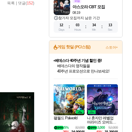
모집
목록
|
댓글(
152
)
아스오라 CBT 모집
08.19
참가자 모집까지 남은 기간
12
03
34
11
Days
Hours
Min
Sec
게임 핫딜 (PC/스팀)
스토어+
마블 투혼 파이팅 소울즈 예약 판매 중!
마블 히어로 총 출동&화려한 격투!
네이버 포인트 혜택까지!
인벤게임즈 8월 특별 할인!
드래곤소드: 어웨이크닝 입점!
문명 7 특별 할인!
귀무자: 검의 길 예약 판매 중!
비스트 오브 리인카네이션 정식 출시!
커세어 코브 출시 기념 할인!
더 렐릭 퍼스트 가디언 정식 출시
베데스다 40주년 기념 할인 중!
캡콤 프렌차이즈 할인 진행 중!
캡콤 일부 상품 상시 할인
스타워즈 은하계 레이서
로블록스 기프트 카드 공식 입점
인기 퍼블리셔 모음!
스팀으로 만나는 드래곤소드!
조선&고려 DLC 출시 예정
10% 할인과
게임프릭 신작 IP
해적'섬'을 발전시키자!
설화x하드코어 액션!
베데스다의 명작들을
몬헌, 바하 등 인기 IP를
몬헌 와일즈 & 드래곤즈 도그마2
인벤게임즈에서 10% 추가 적립
Robux를 가장 안전하고
최대 90% 할인가를 만나보세요!
네이버혜택과 함께 만나보세요!
50%할인&추가 적립까지!
이니&베니 혜택까지!
네이버 혜택가와 함께 예약하세요!
할인&네이버혜택으로 만나보세요!
네이버페이 혜택과 만나보세요!
40주년 프로모션으로 만나보세요!
할인가에 만나보세요!
일부 에디션 상시 할인!
혜택으로 예약 판매 중
편안하게 충전하세요
팰월드 Palworld
나 혼자만 레벨업
어라이즈 오버드라
이브 디럭스 에디션
5%
32,000
3,000
52,000
Solo Leveling Arise