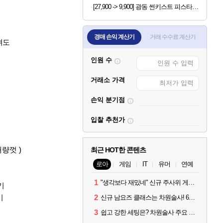
[27,900 -> 9,900] 광동 썬키스트 피스타치오 언스위트 190ml x 24개
경매 손익 계산기
거래 수수료 계산기
셔도
인원 수
거래소 가격
손익 분기점
입찰 추천가
량껏 )
최근 HOT한 콘텐츠
로아
게임
IT
유머
연예
1
"생각보다 재밌네" 신규 주사위 게임 티카투카 호평
기
기
2
신규 남요즈 클래스는 차원술사! 6월 20일 로아온 썸머 정리
3
쉽고 강한 세팅은? 차원술사 주요 빌드와 스킬 코드