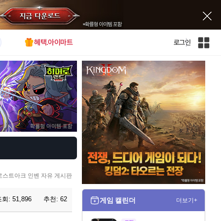
혜택.아이마트
로그인
인
벤
전
체
사
이
트
맵
로스트아크 인벤 자유 게시판
조회:
51,896
추천:
62
게임 캘린더
더보기+