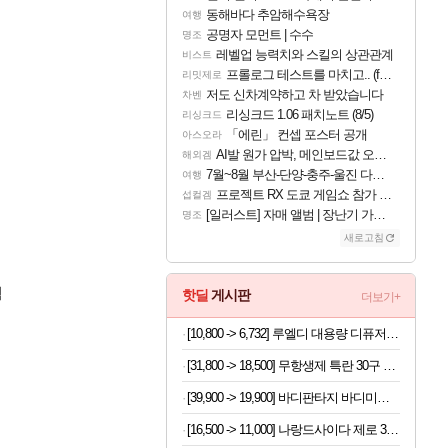
동해바다 추암해수욕장
여행
공명자 모먼트 | 수수
명조
레벨업 능력치와 스킬의 상관관계
비스트
프롤로그 테스트를 마치고.. (feat. 리아)
리밋제로
저도 신차계약하고 차 받았습니다
차벤
리싱크드 1.06 패치노트 (8/5)
리싱크드
「에린」 컨셉 포스터 공개
아스오라
AI발 원가 압박, 메인보드값 오르나
해외겜
7월~8월 부산-단양-충주-울진 다녀왔어요~
여행
프로젝트 RX 도쿄 게임쇼 참가 결정
섭컬겜
[일러스트] 자매 앨범 | 장난기 가득한 오후의 공원 (리메이크판)
명조
새로고침
됨
핫딜
게시판
더보기+
[10,800 -> 6,732] 루엘디 대용량 디퓨저 500ml
[31,800 -> 18,500] 무항생제 특란 30구 x 2세트
[39,900 -> 19,900] 바디판타지 바디미스트 4개
[16,500 -> 11,000] 나랑드사이다 제로 345ml x 24개