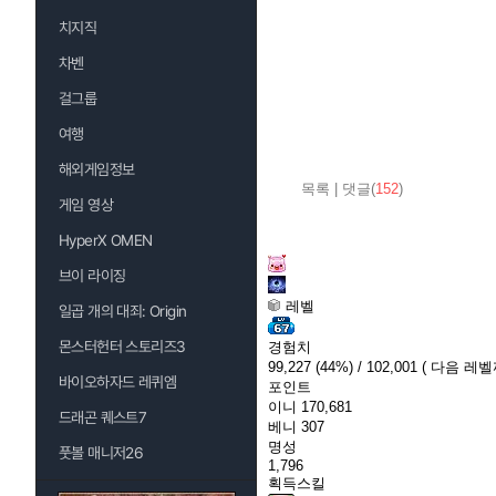
치지직
차벤
걸그룹
여행
해외게임정보
목록
|
댓글(
152
)
게임 영상
HyperX OMEN
브이 라이징
레벨
일곱 개의 대죄: Origin
몬스터헌터 스토리즈3
경험치
99,227
(44%)
/ 102,001
( 다음 레벨까
바이오하자드 레퀴엠
포인트
이니
170,681
드래곤 퀘스트7
베니
307
명성
풋볼 매니저26
1,796
획득스킬