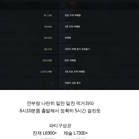
깐부랑 나란히 밑잔 밑찬 먹거와따
8시10분쯤 출발해서 정확히 5시간 걸린듯
파티구성은
잔재 L6900+ 체술 L7300+