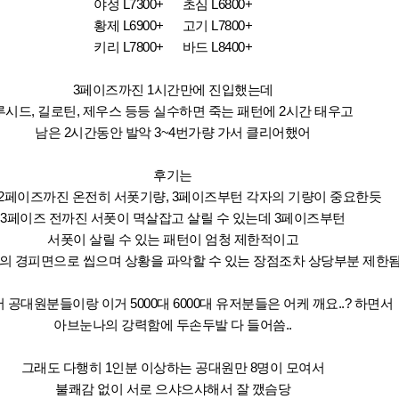
야성 L7300+ 초심 L6800+
황제 L6900+ 고기 L7800+
키리 L7800+ 바드 L8400+
3페이즈까진 1시간만에 진입했는데
루시드, 길로틴, 제우스 등등 실수하면 죽는 패턴에 2시간 태우고
남은 2시간동안 발악 3~4번가량 가서 클리어했어
후기는
2페이즈까진 온전히 서폿기량, 3페이즈부턴 각자의 기량이 중요한듯
3페이즈 전까진 서폿이 멱살잡고 살릴 수 있는데 3페이즈부턴
서폿이 살릴 수 있는 패턴이 엄청 제한적이고
의 경피면으로 씹으며 상황을 파악할 수 있는 장점조차 상당부분 제한
 공대원분들이랑 이거 5000대 6000대 유저분들은 어케 깨요..? 하면서
아브눈나의 강력함에 두손두발 다 들어씀..
그래도 다행히 1인분 이상하는 공대원만 8명이 모여서
불쾌감 없이 서로 으샤으샤해서 잘 깼슴당