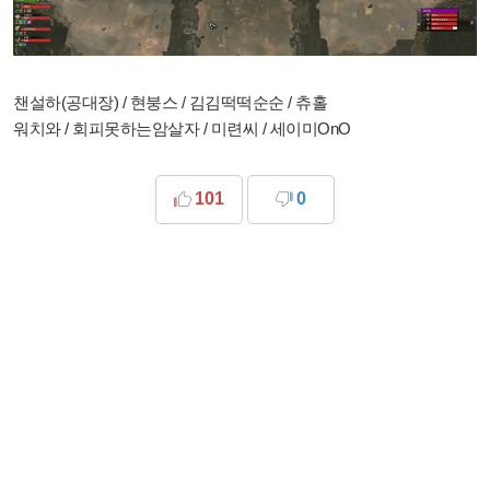
챈설하(공대장) / 현붕스 / 김김떡떡순순 / 츄홀
워치와 / 회피못하는암살자 / 미련씨 / 세이미OnO
101
0