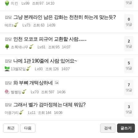
댓글
치킨
Lv.99
조회 97
14:10
그냥 본캐라인 남은 강화는 천천히 하는게 맞는듯?
잡담
0
댓글
메르s
Lv.73
조회 63
14:09
인천 모코코 피규어 교환할 사람........
잡담
2
댓글
초록색나무
Lv.61
조회 95
14:07
나메 1관 190줄에 사람 있어요~
잡담
5
댓글
13월32일
Lv.93
조회 126
14:07
와 부뼈 개떡상하네
잡담
7
댓글
삘삘잉
Lv.70
조회 597
14:06
그래서 벨가 검마정체는 대체 뭐임?
잡담
3
댓글
마용가리
Lv.11
조회 144
14:06
최근
다음
검색
글쓰기