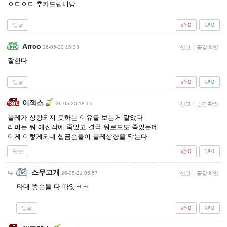
ㅇㄷㅇㄷ 추카드립니당
답글
0
0
Arrco
26-05-20 15:33
신고
|
공감 확인
잘한다
답글
0
0
이잭스
26-05-20 18:15
신고
|
공감 확인
블레가 상향되지 못하는 이유를 보는거 같았다
리퍼는 뭐 애진작에 죽었고 결국 워로드도 죽었는데
이게 이렇게되네 씹금손들이 블레상향을 막는다
답글
0
0
스무고개
26-05-21 05:57
신고
|
공감 확인
타대 똥손들 다 따잇ㅋㅋ
답글
0
0