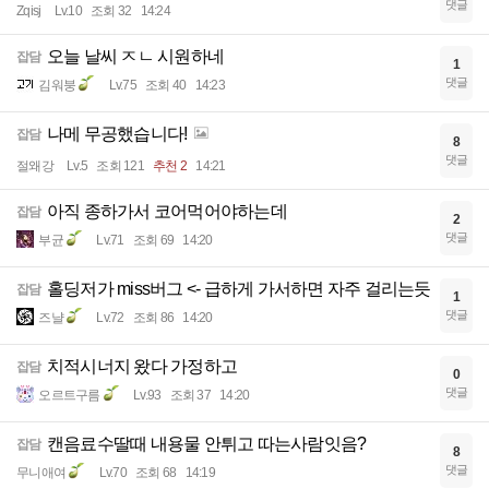
댓글
Zqisj
Lv.10
조회 32
14:24
오늘 날씨 ㅈㄴ 시원하네
잡담
1
댓글
김워붕
Lv.75
조회 40
14:23
나메 무공했습니다!
잡담
8
댓글
절왜강
Lv.5
조회 121
추천 2
14:21
아직 종하가서 코어먹어야하는데
잡담
2
댓글
부균
Lv.71
조회 69
14:20
홀딩저가 miss버그 <- 급하게 가서하면 자주 걸리는듯
잡담
1
댓글
즈냘
Lv.72
조회 86
14:20
치적시너지 왔다 가정하고
잡담
0
댓글
오르트구름
Lv.93
조회 37
14:20
캔음료수딸때 내용물 안튀고 따는사람잇음?
잡담
8
댓글
무니애여
Lv.70
조회 68
14:19