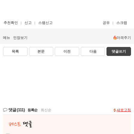
추천확인
신고
스팸신고
공유
스크랩
메뉴
인장보기
마격주기
목록
본문
이전
다음
댓글쓰기
댓글
(111)
등록순
|
최신순
새로고침