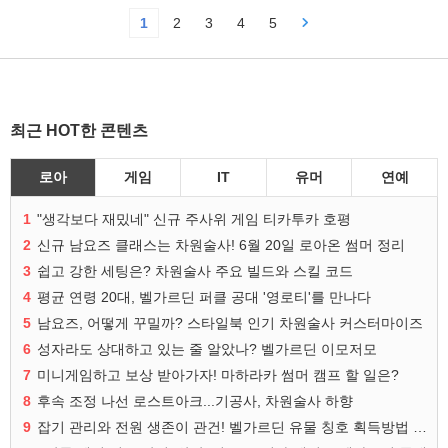
1
2
3
4
5
최근 HOT한 콘텐츠
로아
게임
IT
유머
연예
1
"생각보다 재밌네" 신규 주사위 게임 티카투카 호평
2
신규 남요즈 클래스는 차원술사! 6월 20일 로아온 썸머 정리
3
쉽고 강한 세팅은? 차원술사 주요 빌드와 스킬 코드
4
평균 연령 20대, 벨가르딘 퍼클 공대 '영로티'를 만나다
5
남요즈, 어떻게 꾸밀까? 스타일북 인기 차원술사 커스터마이즈
6
성자라도 상대하고 있는 줄 알았나? 벨가르딘 이모저모
7
미니게임하고 보상 받아가자! 마하라카 썸머 캠프 할 일은?
8
후속 조정 나선 로스트아크...기공사, 차원술사 하향
9
잡기 관리와 전원 생존이 관건! 벨가르딘 유물 칭호 획득방법 정리