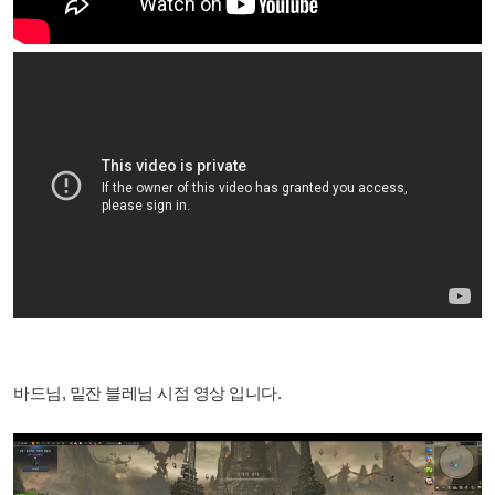
바드님, 밑잔 블레님 시점 영상 입니다.