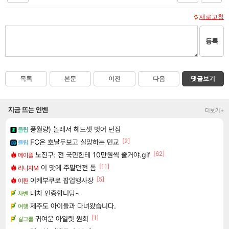
새로고침
등록
목록
본문
이전
다음
댓글보기
지금 뜨는 인벤
더보기+
풍월량) 놀래서 헤드셋 벗어 던짐
클립
[2]
FC온 호날두보고 실망하는 민교
클립
[62]
노진구: 전 국민한테 10만원씩 줄거야.gif
메이플
[11]
이 맛에 주말던전 돔
리니지M
[5]
이케부쿠로 팝업행사장
이환
내차 인증합니당~
차벤
제주도 아이들과 다녀왔습니다.
여행
[1]
귀여운 아일릿 원희
걸그룹