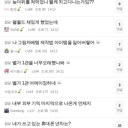
늦더위를 쳐먹었나 왤케 치고다니는거임??
잡담
0
댓글
항문
Lv.68
조회 89
14:12
팰월드 재밌게 했었는데
잡담
1
댓글
Se2dd
Lv.68
조회 71
14:12
나 그림자베템 제작법 아이템을 잃어버렿어
잡담
7
댓글
을냐
Lv.56
조회 141
14:11
벨가 1관을 너무오래했나봐
잡담
2
댓글
에이묑스
Lv.84
조회 160
14:11
벨가 1관 어메이징하네
잡담
3
댓글
크림초코
Lv.44
조회 173
14:11
내부 외부 기믹 마지막으로 나온게 언제지
잡담
2
댓글
Gamdung
Lv.17
조회 98
14:10
내가 쓰고 있는 휴대폰 년차는?
잡담
10