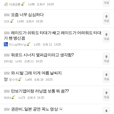
댓글
야광공룡
Lv.86
조회 4
14:26
요즘 너무 심심하다
잡담
0
댓글
앗츠
Lv.60
조회 4
14:26
레이드가 쉬워도 타대가 쌔고 레이드가 어려워도 타대
잡담
0
가 쌘 병신겜
댓글
치느님맥누님
Lv.55
조회 11
14:25
워로드 시너지 몇퍼급이라고 생각함?
잡담
0
댓글
칸타탑
Lv.41
조회 11
14:25
와 시발 그래 이게 여름 날씨지
잡담
0
댓글
청수국
Lv.66
조회 16
14:25
만보기앱이랑 러닝앱 보통 뭐 씀??
잡담
0
댓글
메르s
Lv.73
조회 8
14:25
권은비, 일본 공연 꼭노 영상
잡담
6