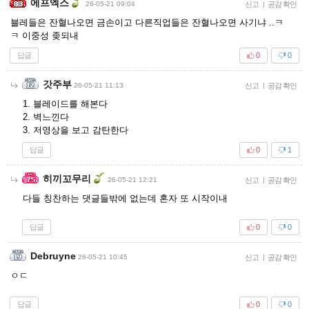
에프엑스
26-05-21 09:04
신고
|
공감 확인
블레들은 잔혈나오면 금손이고 다른직업들은 잔혈나오면 사기냐 ..ㅋ
ㅋ 이중성 좆되내
답글
0
0
갓주부
26-05-21 11:13
신고
|
공감 확인
1. 블레이드를 해본다
2. 벽느낀다
3. 저영상을 보고 감탄한다
답글
0
1
히끼꼬무리
26-05-21 12:21
신고
|
공감 확인
다들 칭찬하는 댓글들밖에 없는데 혼자 또 시작이내
답글
0
0
Debruyne
26-05-21 10:45
신고
|
공감 확인
ㅇㄷ
답글
0
0