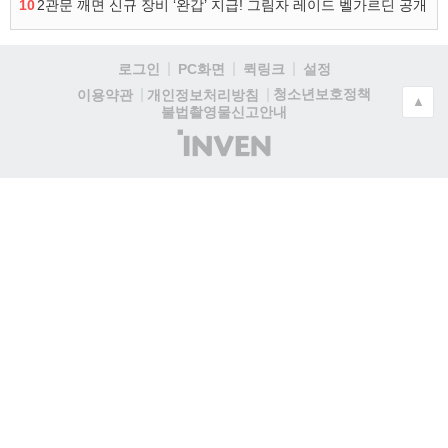
10
2관문 깨면 신규 장비 ‘완갑’ 지급! 그림자 레이드 벨가르딘 공개
로그인
PC화면
퀵링크
설정
청소년보호정책
이용약관
개인정보처리방침
▲
불법촬영물신고안내
(주)
인
벤