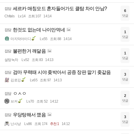
세르카 매칭모드 혼자들어가도 클탐 차이 안남?
잡담
6
댓글
Chltals
Lv.14
조회 107
14:14
한것도 없는데 나이만먹네
잡담
1
댓글
마지막아이디
Lv.55
조회 88
14:14
불편한거 깨달음
잡담
1
댓글
설탕녹차
Lv.52
조회 83
14:13
검마 무력때 시야 좆박아서 공증 장판 깔기 좆같음
잡담
3
댓글
김로깅
Lv.65
조회 97
14:13
ㅇㅅㅇ
잡담
2
댓글
브커
Lv.70
조회 52
14:12
우당탕해서 깼음
잡담
3
댓글
난사냥
Lv.86
조회 174
추천 1
14:12