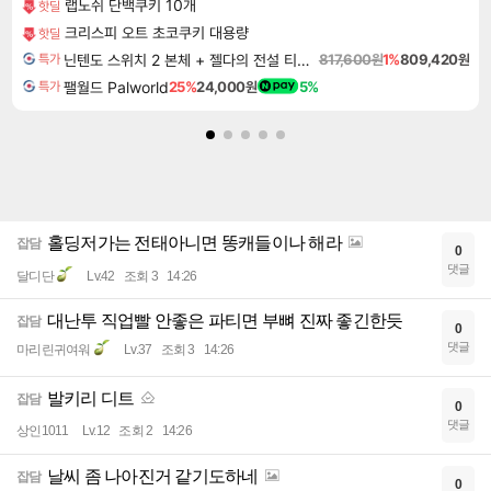
랩노쉬 단백쿠키 10개
핫딜
크리스피 오트 초코쿠키 대용량
핫딜
닌텐도 스위치 2 본체 + 젤다의 전설 티어스 오브 더 킹덤 닌텐도 스위치 2 에디션 + 젤다의 전설 브레스 오브 더 와일드 닌텐도 스위치 2 에디션 번들
817,600원
1%
809,420원
특가
팰월드 Palworld
25%
24,000원
5%
특가
홀딩저가는 전태아니면 똥캐들이나 해라
잡담
0
댓글
달디단
Lv.42
조회 3
14:26
대난투 직업빨 안좋은 파티면 부뼈 진짜 좋긴한듯
잡담
0
댓글
마리린귀여워
Lv.37
조회 3
14:26
발키리 디트
잡담
0
댓글
상인1011
Lv.12
조회 2
14:26
날씨 좀 나아진거 같기도하네
잡담
0