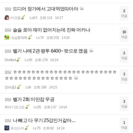
드디어 정가에서 고대먹었따아아
잡담
2
댓글
이므응
Lv.63
조회 114
14:17
슬슬 로아 재미 없어지는데 진짜 어카냐
잡담
10
댓글
내삼춘재학
Lv.70
조회 202
14:16
벨가 나메 2관 평투 6400~ 팟으로 깼음
잡담
2
댓글
Onefoot
Lv.35
조회 178
14:16
ㅎㅎㅎㅎㅎㅎㅎㅎㅎㅎㅎㅎㅎㅎㅎㅎㅎㅎㅎㅎㅎㅎㅎ
잡담
3
ㅎㅎㅎㅎㅎㅎㅎㅎㅎㅎㅎㅎㅎㅎㅎ
댓글
양파즙1
Lv.6
조회 106
14:15
벨가 2회 미만잡 무공
잡담
3
댓글
쥬라기코그모
Lv.55
조회 137
14:14
나 빼고 다 무기 25강인거같아....
잡담
1
댓글
유산스카
Lv.75
조회 92
14:14