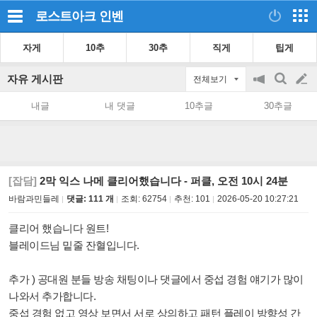
로스트아크
인벤
자게
10추
30추
직게
팁게
자유 게시판
전체보기
공
검
글
지
색
내글
내 댓글
10추글
30추글
on/off
쓰
기
[잡담]
2막 익스 나메 클리어했습니다 - 퍼클, 오전 10시 24분
바람과민들레
댓글: 111 개
조회:
62754
추천:
101
2026-05-20 10:27:21
클리어 했습니다 원트!
블레이드님 밑줄 잔혈입니다.
추가 ) 공대원 분들 방송 채팅이나 댓글에서 중섭 경험 얘기가 많이
나와서 추가합니다.
중섭 경험 없고 영상 보면서 서로 상의하고 패턴 플레이 방향성 간