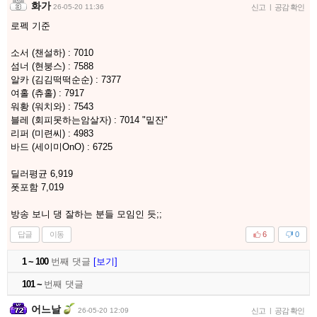
화가
26-05-20 11:36
신고
|
공감 확인
로펙 기준
소서 (챈설하) : 7010
섬너 (현붕스) : 7588
알카 (김김떡떡순순) : 7377
여홀 (츄홀) : 7917
워황 (워치와) : 7543
블레 (회피못하는암살자) : 7014 "밑잔"
리퍼 (미련씨) : 4983
바드 (세이미OnO) : 6725
딜러평균 6,919
폿포함 7,019
방송 보니 댕 잘하는 분들 모임인 듯;;
답글
이동
6
0
1 ~ 100
번째 댓글
[보기]
101 ~
번째 댓글
어느날
26-05-20 12:09
신고
|
공감 확인