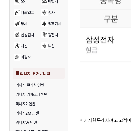
요정
마법사
다크엘프
총사
투사
암흑기사
신성검사
광전사
사신
뇌신
마검사
리니지 IP 커뮤니티
리니지 클래식 인벤
리니지 리마스터 인벤
리니지2 인벤
리니지2M 인벤
패키지한두개사려고 고점이지
리니지W 인벤