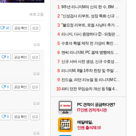
1
9주년 리니지M의 신의 한 수, BM 장비 아데나 판매 예고
새로고침
2
"신성검사 리부트, 성장 특화 신규 서버" 리니지M 3월 업데이트 예고
3
"불요정 리부트, 로컬 사냥터 추가 예정" 리니지M 9주년 업데이트 예고
10
공감 확인
신고
4
리니지, 다시 증명하다 ② - 되찾은 모바일 왕좌
5
수호석 특별 제작 전 가성비 확인 필수! 3월 2주차 업데이트 이슈
답글
6
엔씨 리니지M, PC 결제 병행에도 모바일 '매출 1위' 탈환
감
0
공감 확인
신고
7
신규 서버 사전 생성, 신규 수호성 추가 등 3월 1주차 업데이트 이슈
8
리니지M, 8월 1주차 한정 및 주말 제작 정보
답글
9
진드슬, 라던 리뉴얼 등 리니지M ContiNew 업데이트 핵심 요약
감
0
공감 확인
신고
10
파티 던전 무임승차 개선 등 5월 4주차 업데이트 이슈
답글
PC 견적이 궁금하다면?
IT인벤 견적게시판
감
0
공감 확인
신고
매일매일,
인벤 출석체크!
답글