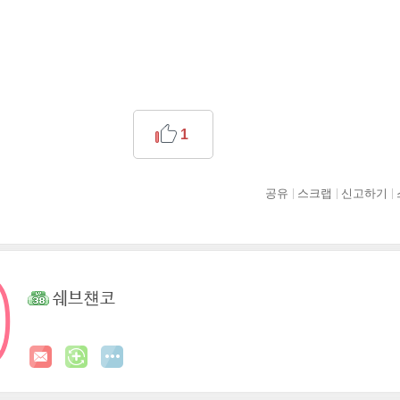
1
공유
스크랩
신고하기
쉐브첀코