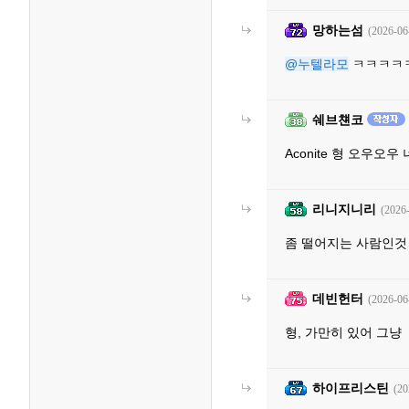
망하는섬
(2026-06
@누텔라모
ㅋㅋㅋㅋ
쉐브첀코
Aconite 형 오우
리니지니리
(2026
좀 떨어지는 사람인것 
데빈헌터
(2026-06
형, 가만히 있어 그냥
하이프리스틴
(20