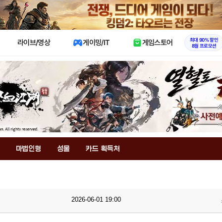
X
최대 90% 할인
라이브/영상
게이밍/IT
게임스토어
8월 프로모션
마법인형
성물
카드 획득처
2026-06-01 19:00