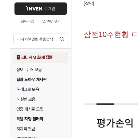
[잡담]
로그인
회원가입
ID/PW 찾기
삼전10주현황 
리니지M 화제 집중
정보 · 뉴스 모음
팁과 노하우 게시판
└
매크로 모음
└
실험 모음
인증 게시물 모음
득템 자랑 갤러리
치지직 팟벤