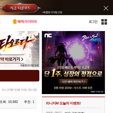
혜택.아이마트
로그인
인
벤
전
체
사
이
트
맵
리니지M 인벤 자유 게시판
조회:
10,692
추천:
1
리니지M 오늘의 이벤트!