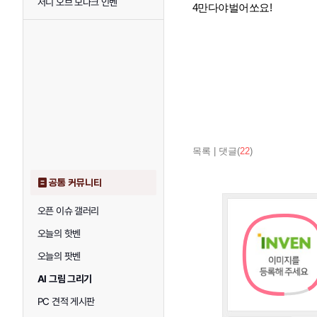
저니 오브 모나크 인벤
4만다야벌어쏘요!
목록
|
댓글(
22
)
공통 커뮤니티
오픈 이슈 갤러리
오늘의 핫벤
오늘의 팟벤
AI 그림 그리기
PC 견적 게시판