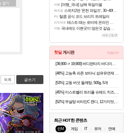
[여행_국내] 남해 독일마을
여행
스위치2판 ‘몬헌 와일즈’, 30~40fps 목표 추정
해외겜
탈콥 공식 코드 브리치 트레일러
PV
테스트 때는 로비에 온라인 기능이 있는데
리밋제로
국내에도 이쁜곳이 많은것 같습니다
여행
새로고침
핫딜
게시판
더보기+
[39,900 -> 19,900] 바디판타지 바디미스트 4개
[48%] 고농축 피죤 보타닉 섬유유연제 프리지아 자몽, 1.3L, 4개
목록
글쓰기
[53%] 교동 버섯 들깨탕, 500g, 5개
[45%] 이스트밸리 트리플 슈레드 치즈, 1kg, 1개
[52%] 무설탕 비타민C 캔디, 12가지맛, 1kg, 1개
최근 HOT한 콘텐츠
린M
게임
IT
유머
연예