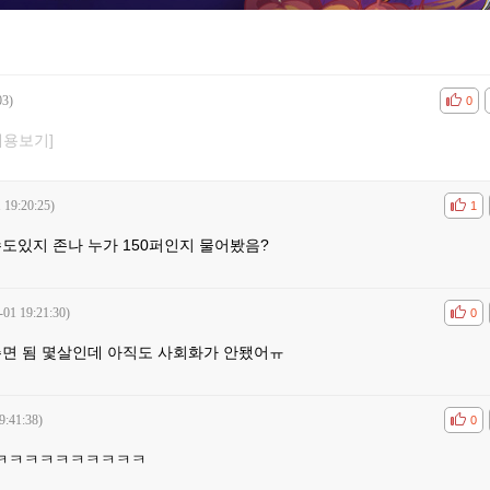
03)
공감
비공감
0
내용보기]
 19:20:25)
공감
비공
1
도있지 존나 누가 150퍼인지 물어봤음?
-01 19:21:30)
공감
비공
0
주면 됨 몇살인데 아직도 사회화가 안됐어ㅠ
9:41:38)
공감
비공
0
ㅋㅋㅋㅋㅋㅋㅋㅋㅋㅋ