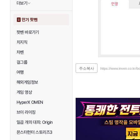
더보기
인장
인기 팟벤
팟벤 바로가기
치지직
차벤
걸그룹
주소복사
https://www.inven.co.kr/
여행
해외게임정보
게임 영상
HyperX OMEN
브이 라이징
일곱 개의 대죄: Origin
몬스터헌터 스토리즈3