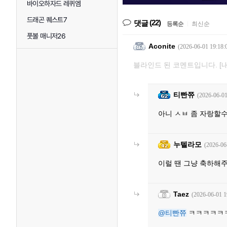
바이오하자드 레퀴엠
드래곤 퀘스트7
(22)
댓글
등록순
|
최신순
풋볼 매니저26
Aconite
(2026-06-01 19:18:
블라인드 된 코멘트입니다.
[
티빤쮸
(2026-06-01
아니 ㅅㅂ 좀 자랑할수
누텔라모
(2026-06
이럴 땐 그냥 축하해
Taez
(2026-06-01 1
@티빤쮸
ㅋㅋㅋㅋㅋ