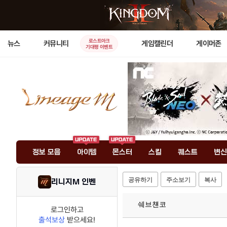
로스트아크
뉴스
커뮤니티
게임캘린더
게이머존
기대평 이벤트
정보 모음
아이템
몬스터
스킬
퀘스트
변신
공유하기
주소보기
복사
리니지M 인벤
쉐브첀코
로그인하고
출석보상
받으세요!