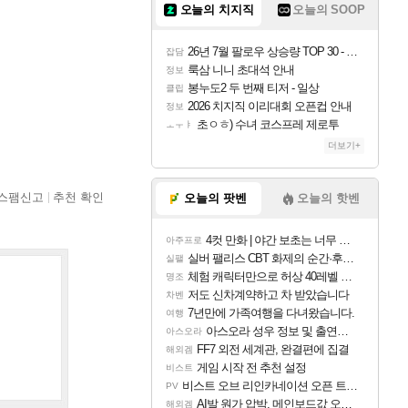
오늘의 치지직
오늘의 SOOP
26년 7월 팔로우 상승량 TOP 30 - 월간 치지직
잡담
룩삼 니니 초대석 안내
정보
봉누도2 두 번째 티저 - 일상
클립
2026 치지직 이리대회 오픈컵 안내
정보
초ㅇㅎ) 수녀 코스프레 제로투
ㅗㅜㅑ
더보기+
스팸신고
추천 확인
오늘의 팟벤
오늘의 핫벤
4컷 만화 | 야간 보초는 너무 힘들어
아주프로
실버 팰리스 CBT 화제의 순간·후기 모음
실팰
체험 캐릭터만으로 허상 40레벨 하이와티아 5분 컷!｜에이메스·린네·모니에 명함
명조
저도 신차계약하고 차 받았습니다
차벤
7년만에 가족여행을 다녀왔습니다.
여행
아스오라 성우 정보 및 출연작 모음
아스오라
FF7 외전 세계관, 완결편에 집결
해외겜
게임 시작 전 추천 설정
비스트
비스트 오브 리인카네이션 오픈 트레일러
PV
AI발 원가 압박, 메인보드값 오르나
해외겜