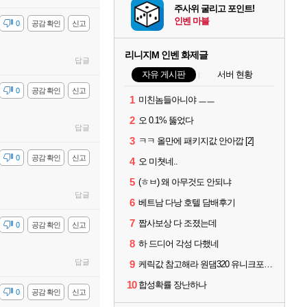
주사위 굴리고 포인트!
인벤 마블
감
0
공감 확인
신고
리니지M 인벤 화제글
답글
자유 게시판
서버 현황
감
0
공감 확인
신고
1
미친놈들아니야 ㅡㅡ
2
오 0.1% 뚫었다
답글
3
ㅋㅋ 올만에 패키지값 안아깝 [2]
감
0
공감 확인
신고
4
오 미쳣네..
5
(ㅎㅂ) 왜 아무것도 안되냐
답글
6
베트남 다낭 호텔 담배후기
7
짭사보상 다 조졌는데
감
0
공감 확인
신고
8
하 드디어 각성 다했네
답글
9
케릭값 참고해라 원댐320 유니크포함 풀 이동악세11 신변신인신성 풀문양5 풀수호성4
10
합성확률 장난하나
감
0
공감 확인
신고