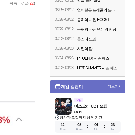
08/05~08/12
얼음 궁전 탐험
목록
|
댓글(
22
)
08/05~08/12
얼어붙은 드래곤의 모래시계
07/29~08/12
공허의 사원 BOOST
07/29~08/12
공허의 사원 명예의 전당
07/22~08/12
몬스터 도감
07/29~08/19
시련의 탑
06/24~08/26
PHOENIX 시즌 패스
07/22~09/23
HOT SUMMER 시즌 패스
게임 캘린더
더보기+
모집
아스오라 CBT 모집
08.19
참가자 모집까지 남은 기간
12
02
04
22
Days
Hours
Min
Sec