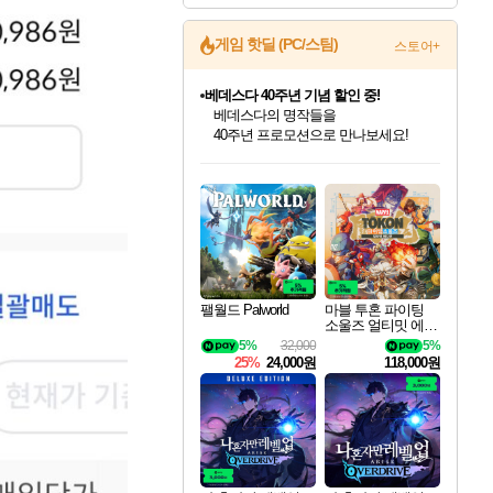
게임 핫딜 (PC/스팀)
스토어+
베데스다 40주년 기념 할인 중!
베데스다의 명작들을
40주년 프로모션으로 만나보세요!
마블 투혼 파이팅 소울즈 예약 판매 중!
마블 히어로 총 출동&화려한 격투!
인벤게임즈 8월 특별 할인!
드래곤소드: 어웨이크닝 입점!
문명 7 특별 할인!
귀무자: 검의 길 예약 판매 중!
비스트 오브 리인카네이션 정식 출시!
커세어 코브 출시 기념 할인!
더 렐릭 퍼스트 가디언 정식 출시
캡콤 프렌차이즈 할인 진행 중!
캡콤 일부 상품 상시 할인
스타워즈 은하계 레이서
로블록스 기프트 카드 공식 입점
네이버 포인트 혜택까지!
인기 퍼블리셔 모음!
스팀으로 만나는 드래곤소드!
조선&고려 DLC 출시 예정
10% 할인과
게임프릭 신작 IP
해적'섬'을 발전시키자!
설화x하드코어 액션!
몬헌, 바하 등 인기 IP를
몬헌 와일즈 & 드래곤즈 도그마2
인벤게임즈에서 10% 추가 적립
Robux를 가장 안전하고
최대 90% 할인가를 만나보세요!
네이버혜택과 함께 만나보세요!
50%할인&추가 적립까지!
이니&베니 혜택까지!
네이버 혜택가와 함께 예약하세요!
할인&네이버혜택으로 만나보세요!
네이버페이 혜택과 만나보세요!
할인가에 만나보세요!
일부 에디션 상시 할인!
혜택으로 예약 판매 중
편안하게 충전하세요
팰월드 Palworld
마블 투혼 파이팅
소울즈 얼티밋 에디
션 예약구매 MARV
5%
32,000
5%
EL Tokon Fighting S
25%
24,000원
118,000원
ouls Ultimate Edition
Pre-Purchase