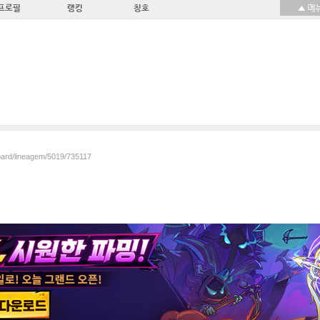
프로필
랭킹
칭호
board/lineagem/5019/735117