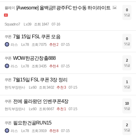
[Awesome] 올백금!! 광주FC 반수동 하이라이트
플레이
0
댓글
Squadno7
Lv.39
조회 1847
07-16
7월 15일 FSL 쿠폰 모음
쿠폰
0
댓글
라스
Lv.78
조회 7075
추천 2
07-15
WOW한공간창출888
쿠폰
2
댓글
라스
Lv.78
조회 3435
추천 4
07-15
7월15일 FSL 쿠폰 3장 정리
쿠폰
1
댓글
현직부장판사
Lv.60
조회 3402
추천 3
07-15
전에 올라왔던 인벤쿠폰4장
쿠폰
10
댓글
현직부장판사
Lv.60
조회 6667
추천 1
07-15
필요한건골RUN15
쿠폰
2
댓글
라스
Lv.78
조회 3919
추천 8
07-15