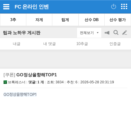
FC 온라인
인벤
3추
자게
팁게
선수 DB
선수 평가
팁과 노하우 게시판
전체보기
공
검
글
지
색
내글
내 댓글
10추글
인증글
on/off
쓰
기
[쿠폰]
GO정상을향해TOP1
브록레스너
댓글: 1 개
조회:
3834
추천:
6
2026-05-28 20:31:19
GO정상을향해TOP1