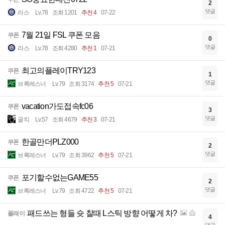
2
댓글
라스
Lv.78
조회 1201
추천 4
07-22
7월 21일 FSL 쿠폰 모음
쿠폰
0
댓글
라스
Lv.78
조회 4280
추천 1
07-21
최고의플레이TRY123
쿠폰
1
댓글
브록레스너
Lv.79
조회 3174
추천 5
07-21
vacation가도접속fc06
쿠폰
3
댓글
골킥
Lv.57
조회 4679
추천 3
07-21
한골만더PLZ000
쿠폰
2
댓글
브록레스너
Lv.79
조회 3962
추천 5
07-21
포기할수없는GAME55
쿠폰
2
댓글
브록레스너
Lv.79
조회 4722
추천 5
07-21
패드쓰는 형들 슛 찰때 L스틱 방향 어떻게 차?
플레이
4