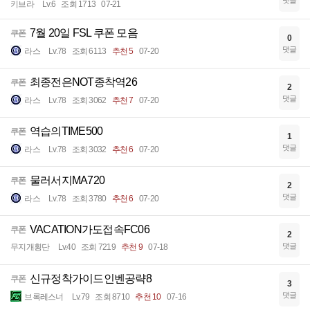
댓글
키브라
Lv.6
조회 1713
07-21
7월 20일 FSL 쿠폰 모음
쿠폰
0
댓글
라스
Lv.78
조회 6113
추천 5
07-20
최종전은NOT종착역26
쿠폰
2
댓글
라스
Lv.78
조회 3062
추천 7
07-20
역습의TIME500
쿠폰
1
댓글
라스
Lv.78
조회 3032
추천 6
07-20
물러서지MA720
쿠폰
2
댓글
라스
Lv.78
조회 3780
추천 6
07-20
VACATION가도접속FC06
쿠폰
2
댓글
무지개횡단
Lv.40
조회 7219
추천 9
07-18
신규정착가이드인벤공략8
쿠폰
3
댓글
브록레스너
Lv.79
조회 8710
추천 10
07-16