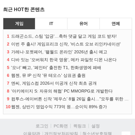
최근 HOT한 콘텐츠
게임
IT
유머
연예
1
드래곤소드, 스팀 '압긍'…축하 댓글 달고 게임 코드 받자!
2
이번 주 출시! 게임프리크 신작, '비스트 오브 리인카네이션'
3
가레나·포켓페어, ‘팰월드 온라인’ 2026년 출시 예고
4
디바 잇는 '오버워치 한국 영웅', 메카 파일럿 디몬 나온다
5
'오너' 빼고, '페인터' 출전한 T1, 한화생명에 패배
6
웹젠, 뮤 IP 신작 '뮤 테오스' 상표권 출원
7
엔씨, 게임스컴 2026서 미공개 신작 최초 공개
8
‘아키에이지 S: 자유의 해협’ PC MMORPG로 개발한다
9
컴투스-에이버튼 신작 '제우스' 8월 26일 출시…"모두를 위한 경쟁"
10
웹젠, 상반기 영업수익 773억 원…순이익 89% 증가
로그인
PC화면
퀵링크
설정
청소년보호정책
이용약관
개인정보처리방침