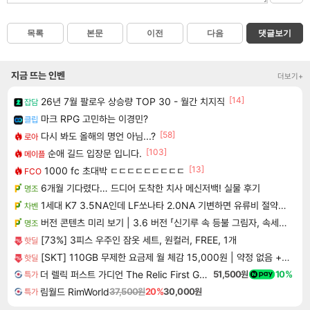
목록
본문
이전
다음
댓글보기
지금 뜨는 인벤
더보기+
[14]
26년 7월 팔로우 상승량 TOP 30 - 월간 치지직
잡담
마크 RPG 고민하는 이경민?
클립
[58]
다시 봐도 올해의 명언 아님...?
로아
[103]
순애 길드 입장문 입니다.
메이플
[13]
1000 fc 초대박 ㄷㄷㄷㄷㄷㄷㄷㄷㄷ
FCO
6개월 기다렸다… 드디어 도착한 치사 메신저백! 실물 후기
명조
1세대 K7 3.5NA인데 LF쏘나타 2.0NA 기변하면 유류비 절약이 얼마나 될까요..?
차벤
버전 콘텐츠 미리 보기 | 3.6 버전 「신기루 속 등불 그림자, 속세에 깃든 검의 결심」이 8월 20일에 업데이트됩니다!
명조
[73%] 3피스 우주인 잠옷 세트, 원컬러, FREE, 1개
핫딜
[SKT] 110GB 무제한 요금제 월 체감 15,000원 | 약정 없음 + 첫 달 전액 환급 + 티빙 무료 + 2만 추가 지급(첫 달)
핫딜
더 렐릭 퍼스트 가디언 The Relic First Guardian
51,500원
10%
특가
림월드 RimWorld
37,500원
20%
30,000원
특가