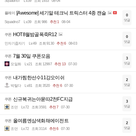
Squadno7
Lv.39
조회 1933
08-04
[Awesome] 세기말 테크닉 트릭스터 4종 캔슬
플레이
0
댓글
Squadno7
Lv.39
조회 986
추천 1
08-04
HOT8월밤골폭죽R12
쿠폰
0
댓글
인자기줍자기
Lv.49
조회 9130
추천 6
08-03
7월 30일 쿠폰모음
쿠폰
3
댓글
모일화
Lv.21
조회 12997
추천 13
07-30
내가찜한선수11강오이쉬
쿠폰
2
댓글
박틸다
Lv.81
조회 3520
추천 6
07-30
신규복귀는아묻따2천FC지급
쿠폰
3
댓글
조던
Lv.72
조회 3591
추천 7
07-30
올여름엔삼색화채에이전트
쿠폰
2
댓글
조던
Lv.72
조회 3114
추천 6
07-30