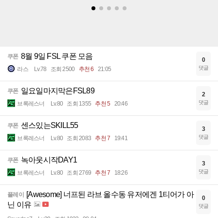
8월 9일 FSL 쿠폰 모음
쿠폰
0
댓글
라스
Lv.78
조회 2500
추천 6
21:05
일요일마지막은FSL89
쿠폰
2
댓글
브록레스너
Lv.80
조회 1355
추천 5
20:46
센스있는SKILL55
쿠폰
3
댓글
브록레스너
Lv.80
조회 2083
추천 7
19:41
녹아웃시작DAY1
쿠폰
3
댓글
브록레스너
Lv.80
조회 2769
추천 7
18:26
[Awesome] 너프된 라브 올수동 유저에겐 1티어가 아
플레이
0
닌 이유
댓글