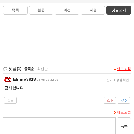
목록
본문
이전
다음
댓글쓰기
댓글
(1)
등록순
|
최신순
새로고침
Elnino3918
26-05-28 22:03
신고
|
공감 확인
감사합니다
답글
0
0
새로고침
등록