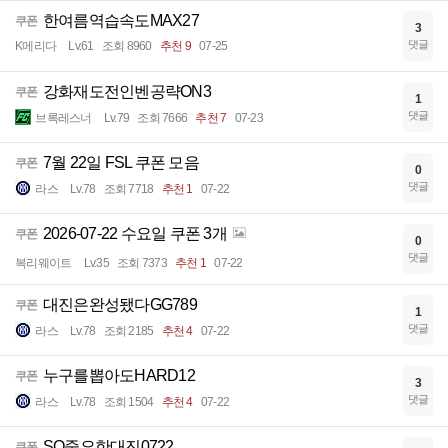
한여름역습속도MAX27
쿠폰
3
댓글
K메리다
Lv.61
조회 8960
추천 9
07-25
강화재도전인벤공략ON3
쿠폰
1
댓글
브록레스너
Lv.79
조회 7666
추천 7
07-23
7월 22일 FSL 쿠폰 모음
쿠폰
0
댓글
라스
Lv.78
조회 7718
추천 1
07-22
2026-07-22 수요일 쿠폰 3개
쿠폰
0
댓글
복리웨이트
Lv.35
조회 7373
추천 1
07-22
대진은완성됐다GG789
쿠폰
1
댓글
라스
Lv.78
조회 2185
추천 4
07-22
누구를뽑아도HARD12
쿠폰
3
댓글
라스
Lv.78
조회 1504
추천 4
07-22
SO중요한대진0722
쿠폰