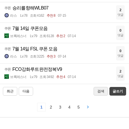
승리를향해WLB07
쿠폰
2
댓글
라스
Lv.78
조회 4162
추천 8
07-15
7월 14일 쿠폰모음
쿠폰
0
댓글
브록레스너
Lv.79
조회 6128
추천 2
07-14
7월 14일 FSL 쿠폰 모음
쿠폰
0
댓글
라스
Lv.78
조회 3225
추천 3
07-14
FCO강화루트완전정복V9
쿠폰
2
댓글
브록레스너
Lv.79
조회 3492
추천 4
07-14
최근
다음
검색
글쓰기
1
2
3
4
5