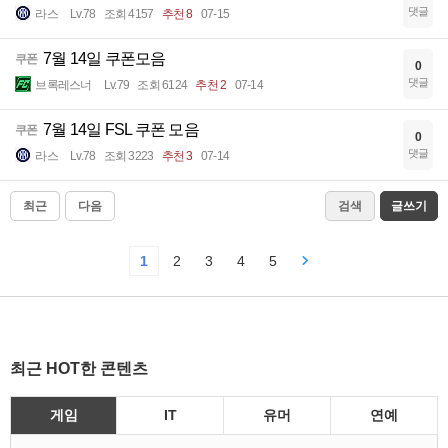
댓글
라스
Lv.78
조회 4157
추천 8
07-15
7월 14일 쿠폰모음
쿠폰
0
댓글
브록레스너
Lv.79
조회 6124
추천 2
07-14
7월 14일 FSL 쿠폰 모음
쿠폰
0
댓글
라스
Lv.78
조회 3223
추천 3
07-14
최근
다음
검색
글쓰기
1
2
3
4
5
최근 HOT한 콘텐츠
게임
IT
유머
연예