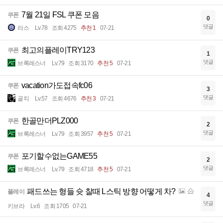
7월 21일 FSL 쿠폰 모음
쿠폰
0
댓글
라스
Lv.78
조회 4275
추천 1
07-21
최고의플레이TRY123
쿠폰
1
댓글
브록레스너
Lv.79
조회 3170
추천 5
07-21
vacation가도접속fc06
쿠폰
3
댓글
골킥
Lv.57
조회 4676
추천 3
07-21
한골만더PLZ000
쿠폰
2
댓글
브록레스너
Lv.79
조회 3957
추천 5
07-21
포기할수없는GAME55
쿠폰
2
댓글
브록레스너
Lv.79
조회 4718
추천 5
07-21
패드쓰는 형들 슛 찰때 L스틱 방향 어떻게 차?
플레이
4
댓글
키브라
Lv.6
조회 1705
07-21