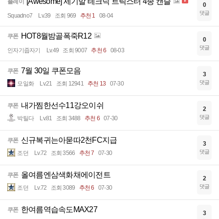
[Awesome] 세기말 테크닉 트릭스터 4종 캔슬
플레이
0
댓글
Squadno7
Lv.39
조회 969
추천 1
08-04
HOT8월밤골폭죽R12
쿠폰
0
댓글
인자기줍자기
Lv.49
조회 9007
추천 6
08-03
7월 30일 쿠폰모음
쿠폰
3
댓글
모일화
Lv.21
조회 12941
추천 13
07-30
내가찜한선수11강오이쉬
쿠폰
2
댓글
박틸다
Lv.81
조회 3488
추천 6
07-30
신규복귀는아묻따2천FC지급
쿠폰
3
댓글
조던
Lv.72
조회 3566
추천 7
07-30
올여름엔삼색화채에이전트
쿠폰
2
댓글
조던
Lv.72
조회 3089
추천 6
07-30
한여름역습속도MAX27
쿠폰
3