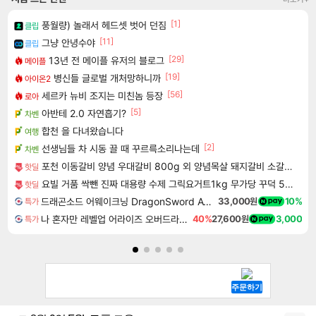
[1]
풍월량) 놀래서 헤드셋 벗어 던짐
클립
[11]
그냥 안녕수야
클립
[29]
13년 전 메이플 유저의 블로그
메이플
[19]
병신들 글로벌 개처망하니까
아이온2
[56]
세르카 뉴비 조지는 미친놈 등장
로아
[5]
아반테 2.0 자연흡기?
차벤
합천 을 다녀왔습니다
여행
[2]
선생님들 차 시동 끌 때 꾸르륵소리나는데
차벤
포천 이동갈비 양념 우대갈비 800g 외 양념목살 돼지갈비 소갈비 모음전
핫딜
요빌 거품 싹뺀 진짜 대용량 수제 그릭요거트1kg 무가당 꾸덕 5종 중 택1
핫딜
드래곤소드 어웨이크닝 DragonSword Awakening
33,000원
10%
특가
나 혼자만 레벨업 어라이즈 오버드라이브 Solo Leveling Arise
40%
27,600원
3,000
특가