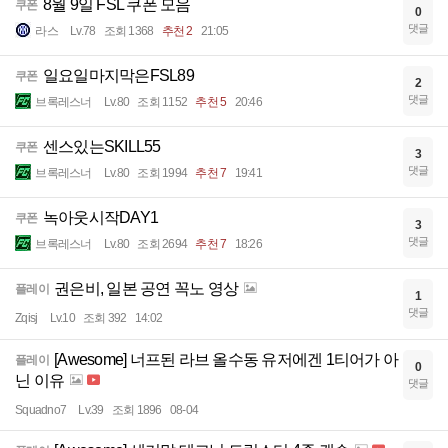
8월 9일 FSL 쿠폰 모음
쿠폰
0
댓글
라스
Lv.78
조회 1368
추천 2
21:05
일요일마지막은FSL89
쿠폰
2
댓글
브록레스너
Lv.80
조회 1152
추천 5
20:46
센스있는SKILL55
쿠폰
3
댓글
브록레스너
Lv.80
조회 1994
추천 7
19:41
녹아웃시작DAY1
쿠폰
3
댓글
브록레스너
Lv.80
조회 2694
추천 7
18:26
권은비, 일본 공연 꼭노 영상
플레이
1
댓글
Zqisj
Lv.10
조회 392
14:02
[Awesome] 너프된 라브 올수동 유저에겐 1티어가 아
플레이
0
닌 이유
댓글
Squadno7
Lv.39
조회 1896
08-04