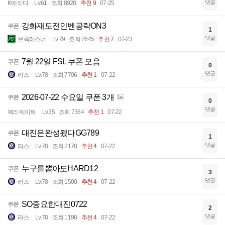
댓글
K메리다
Lv.61
조회 8928
추천 9
07-25
강화재도전인벤공략ON3
쿠폰
1
댓글
브록레스너
Lv.79
조회 7645
추천 7
07-23
7월 22일 FSL 쿠폰 모음
쿠폰
0
댓글
라스
Lv.78
조회 7706
추천 1
07-22
2026-07-22 수요일 쿠폰 3개
쿠폰
0
댓글
복리웨이트
Lv.35
조회 7364
추천 1
07-22
대진은완성됐다GG789
쿠폰
1
댓글
라스
Lv.78
조회 2178
추천 4
07-22
누구를뽑아도HARD12
쿠폰
3
댓글
라스
Lv.78
조회 1500
추천 4
07-22
SO중요한대진0722
쿠폰
2
댓글
라스
Lv.78
조회 1198
추천 4
07-22