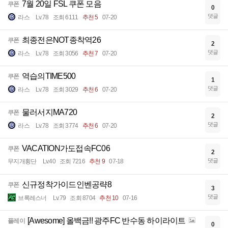
7월 20일 FSL 쿠폰 모음
쿠폰
0
댓글
라스
Lv.78
조회 6111
추천 5
07-20
최종전은NOT종착역26
쿠폰
2
댓글
라스
Lv.78
조회 3056
추천 7
07-20
역습의TIME500
쿠폰
1
댓글
라스
Lv.78
조회 3029
추천 6
07-20
물러서지MA720
쿠폰
2
댓글
라스
Lv.78
조회 3774
추천 6
07-20
VACATION가도접속FC06
쿠폰
2
댓글
무지개횡단
Lv.40
조회 7216
추천 9
07-18
신규정착가이드인벤공략8
쿠폰
3
댓글
브록레스너
Lv.79
조회 8704
추천 10
07-16
[Awesome] 올백금!! 광주FC 반수동 하이라이트
플레이
0