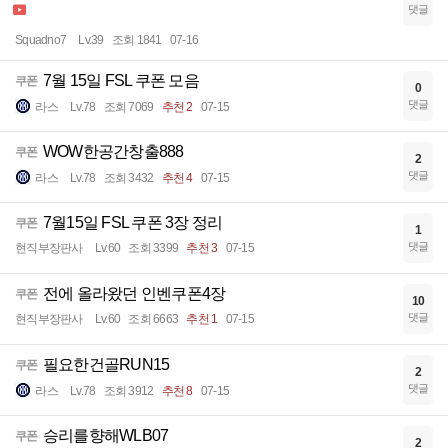
댓글
Squadno7
Lv.39
조회 1841
07-16
7월 15일 FSL 쿠폰 모음
쿠폰
0
댓글
라스
Lv.78
조회 7069
추천 2
07-15
WOW한공간창출888
쿠폰
2
댓글
라스
Lv.78
조회 3432
추천 4
07-15
7월15일 FSL 쿠폰 3장 정리
쿠폰
1
댓글
현직부장판사
Lv.60
조회 3399
추천 3
07-15
전에 올라왔던 인벤쿠폰4장
쿠폰
10
댓글
현직부장판사
Lv.60
조회 6663
추천 1
07-15
필요한건골RUN15
쿠폰
2
댓글
라스
Lv.78
조회 3912
추천 8
07-15
승리를향해WLB07
쿠폰
2