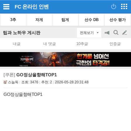
FC 온라인
인벤
3추
자게
팁게
선수 DB
선수 평가
팁과 노하우 게시판
전체보기
공
검
글
지
색
내글
내 댓글
10추글
인증글
on/off
쓰
기
[쿠폰]
GO정상을향해TOP1
스눕독
조회:
3476
추천:
2
2026-05-28 20:31:48
GO정상을향해TOP1