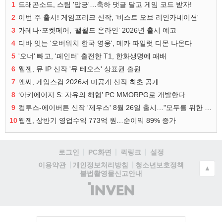
1
드래곤소드, 스팀 '압긍'…축하 댓글 달고 게임 코드 받자!
2
이번 주 출시! 게임프리크 신작, '비스트 오브 리인카네이션'
3
가레나·포켓페어, ‘팰월드 온라인’ 2026년 출시 예고
4
디바 잇는 '오버워치 한국 영웅', 메카 파일럿 디몬 나온다
5
'오너' 빼고, '페인터' 출전한 T1, 한화생명에 패배
6
웹젠, 뮤 IP 신작 '뮤 테오스' 상표권 출원
7
엔씨, 게임스컴 2026서 미공개 신작 최초 공개
8
‘아키에이지 S: 자유의 해협’ PC MMORPG로 개발한다
9
컴투스-에이버튼 신작 '제우스' 8월 26일 출시…"모두를 위한 경쟁"
10
웹젠, 상반기 영업수익 773억 원…순이익 89% 증가
로그인
PC화면
퀵링크
설정
청소년보호정책
이용약관
개인정보처리방침
▲
불법촬영물신고안내
(주)
인
벤