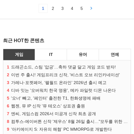
1
2
3
4
5
최근 HOT한 콘텐츠
게임
IT
유머
연예
1
드래곤소드, 스팀 '압긍'…축하 댓글 달고 게임 코드 받자!
2
이번 주 출시! 게임프리크 신작, '비스트 오브 리인카네이션'
3
가레나·포켓페어, ‘팰월드 온라인’ 2026년 출시 예고
4
디바 잇는 '오버워치 한국 영웅', 메카 파일럿 디몬 나온다
5
'오너' 빼고, '페인터' 출전한 T1, 한화생명에 패배
6
웹젠, 뮤 IP 신작 '뮤 테오스' 상표권 출원
7
엔씨, 게임스컴 2026서 미공개 신작 최초 공개
8
컴투스-에이버튼 신작 '제우스' 8월 26일 출시…"모두를 위한 경쟁"
9
‘아키에이지 S: 자유의 해협’ PC MMORPG로 개발한다