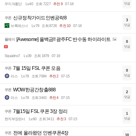
댓글
무지개횡단
Lv.40
조회 7227
추천 9
07-18
신규정착가이드인벤공략8
쿠폰
3
댓글
브록레스너
Lv.79
조회 8726
추천 10
07-16
[Awesome] 올백금!! 광주FC 반수동 하이라이트
플레이
0
댓글
Squadno7
Lv.39
조회 1879
07-16
7월 15일 FSL 쿠폰 모음
쿠폰
0
댓글
라스
Lv.78
조회 7084
추천 2
07-15
WOW한공간창출888
쿠폰
2
댓글
라스
Lv.78
조회 3443
추천 4
07-15
7월15일 FSL 쿠폰 3장 정리
쿠폰
1
댓글
현직부장판사
Lv.60
조회 3411
추천 3
07-15
전에 올라왔던 인벤쿠폰4장
쿠폰
10