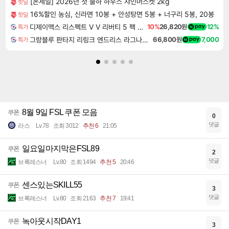
[온세일] 2026년 첫 출하 하우스 샤인머스켓 2kg
핫딜
16%할인 농심, 신라면 10봉 + 안성탕면 5봉 + 너구리 5봉, 20봉
핫딜
디제이맥스 리스펙트 V V 리버티 5 팩 DJMAX RESPECT V V Liberty 5 Pack DLC
10%
26,820원
12%
특가
그랑블루 판타지 리링크 엔드리스 라그나로크 Granblue Fantasy Relink Endless Ragnarok
66,800원
7,000
특가
8월 9일 FSL 쿠폰 모음
쿠폰
0
댓글
라스
Lv.78
조회 3012
추천 6
21:05
일요일마지막은FSL89
쿠폰
2
댓글
브록레스너
Lv.80
조회 1494
추천 5
20:46
센스있는SKILL55
쿠폰
3
댓글
브록레스너
Lv.80
조회 2163
추천 7
19:41
녹아웃시작DAY1
쿠폰
3