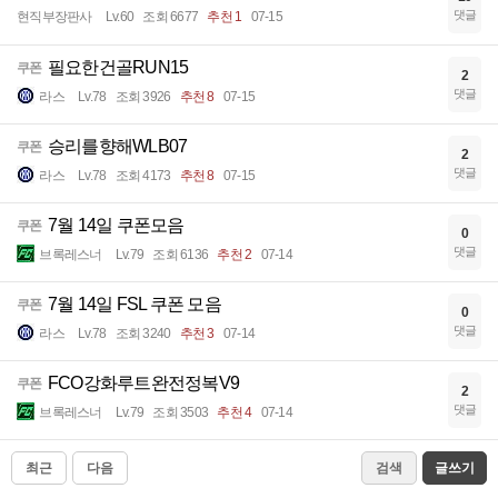
댓글
현직부장판사
Lv.60
조회 6677
추천 1
07-15
필요한건골RUN15
쿠폰
2
댓글
라스
Lv.78
조회 3926
추천 8
07-15
승리를향해WLB07
쿠폰
2
댓글
라스
Lv.78
조회 4173
추천 8
07-15
7월 14일 쿠폰모음
쿠폰
0
댓글
브록레스너
Lv.79
조회 6136
추천 2
07-14
7월 14일 FSL 쿠폰 모음
쿠폰
0
댓글
라스
Lv.78
조회 3240
추천 3
07-14
FCO강화루트완전정복V9
쿠폰
2
댓글
브록레스너
Lv.79
조회 3503
추천 4
07-14
최근
다음
검색
글쓰기