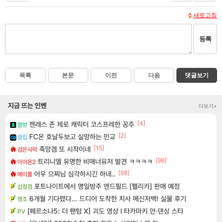
새로고침
등록
목록
본문
이전
다음
댓글보기
지금 뜨는 인벤
더보기+
[4]
젠레스 존 제로 캐릭터 코스프레한 꽁주
짤방
[2]
FC온 호날두보고 실망하는 민교
클립
[15]
족망겜 또 시작이네
검은사막
[98]
트리니엘 유명한 비매너유저 발견 ㅋㅋㅋㅋ
아이온2
[98]
어우 으찌님 심각하시긴 하네..
메이플
포트나이트에서 명일방주 엔드필드 [펠리카] 판매 예정
섭컬겜
6개월 기다렸다… 드디어 도착한 치사 메신저백! 실물 후기
명조
[페르소나5: 더 팬텀 X] 괴도 영상 l 타카마키 안·댄싱 스타
PV