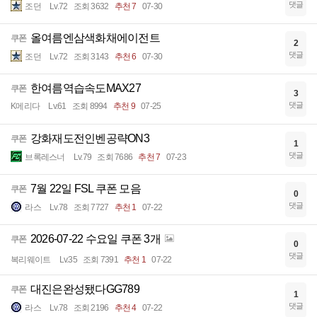
댓글
조던
Lv.72
조회 3632
추천 7
07-30
올여름엔삼색화채에이전트
쿠폰
2
댓글
조던
Lv.72
조회 3143
추천 6
07-30
한여름역습속도MAX27
쿠폰
3
댓글
K메리다
Lv.61
조회 8994
추천 9
07-25
강화재도전인벤공략ON3
쿠폰
1
댓글
브록레스너
Lv.79
조회 7686
추천 7
07-23
7월 22일 FSL 쿠폰 모음
쿠폰
0
댓글
라스
Lv.78
조회 7727
추천 1
07-22
2026-07-22 수요일 쿠폰 3개
쿠폰
0
댓글
복리웨이트
Lv.35
조회 7391
추천 1
07-22
대진은완성됐다GG789
쿠폰
1
댓글
라스
Lv.78
조회 2196
추천 4
07-22