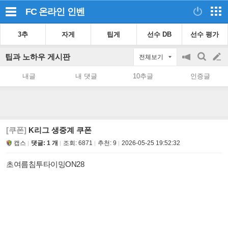
FC 온라인
인벤
3추
자게
팁게
선수 DB
선수 평가
팁과 노하우 게시판
전체보기
공
검
글
지
색
내글
내 댓글
10추글
인증글
on/off
쓰
기
[쿠폰]
K리그 생중계 쿠폰
캡스
댓글: 1 개
조회:
6871
추천:
9
2026-05-25 19:52:32
초여름침투타이밍ON28