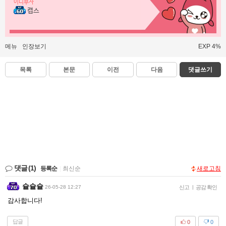
이니부자
캡스
메뉴
인장보기
EXP 4%
목록
본문
이전
다음
댓글쓰기
댓글
(1)
등록순
|
최신순
새로고침
슡슡슡
26-05-28 12:27
신고
|
공감 확인
감사합니다!
답글
0
0