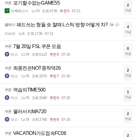
포기할수없는GAME55
쿠폰
2
댓글
브록레스너
Lv.79
조회 4736
추천 5
07-21
패드쓰는 형들 슛 찰때 L스틱 방향 어떻게 차?
플레이
4
댓글
키브라
Lv.6
조회 1736
07-21
7월 20일 FSL 쿠폰 모음
쿠폰
0
댓글
라스
Lv.78
조회 6122
추천 5
07-20
최종전은NOT종착역26
쿠폰
2
댓글
라스
Lv.78
조회 3070
추천 7
07-20
역습의TIME500
쿠폰
1
댓글
라스
Lv.78
조회 3040
추천 6
07-20
물러서지MA720
쿠폰
2
댓글
라스
Lv.78
조회 3790
추천 6
07-20
VACATION가도접속FC06
쿠폰
2