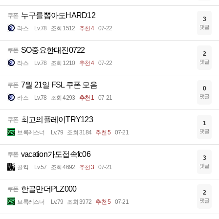
누구를뽑아도HARD12
쿠폰
3
댓글
라스
Lv.78
조회 1512
추천 4
07-22
SO중요한대진0722
쿠폰
2
댓글
라스
Lv.78
조회 1210
추천 4
07-22
7월 21일 FSL 쿠폰 모음
쿠폰
0
댓글
라스
Lv.78
조회 4293
추천 1
07-21
최고의플레이TRY123
쿠폰
1
댓글
브록레스너
Lv.79
조회 3184
추천 5
07-21
vacation가도접속fc06
쿠폰
3
댓글
골킥
Lv.57
조회 4692
추천 3
07-21
한골만더PLZ000
쿠폰
2
댓글
브록레스너
Lv.79
조회 3972
추천 5
07-21