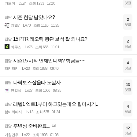
댓글
카보이
Lv.24
조회 1233
12:20
시즌 한달 남았나요?
잡담
2
댓글
리엘v
Lv.70
조회 1110
11:28
15 PTR 레오릭 왕관 보석 잘 되나요?
잡담
2
댓글
버무스
Lv.76
조회 656
11:01
시즌15 시작 언제입니꽈? 형님들~~
잡담
4
댓글
째키째키
Lv.23
조회 1838
09:40
나락보스잡을따 도살자
잡담
13
댓글
연갈색
Lv.27
조회 1006
08:35
레벨1 엑트1부터 하고있는데요 릴머시기..
잡담
4
댓글
봄이와따시
Lv.13
조회 525
01:24
후변성 준비완료...
잡담
12
댓글
가원건우
Lv.22
조회 1903
01:08