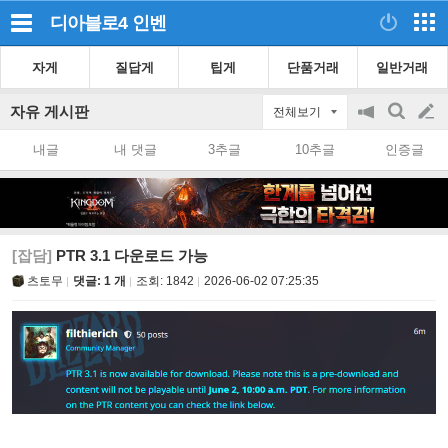
디아블로4
인벤
자게
질답게
팁게
단품거래
일반거래
자유 게시판
전체보기
공
검
글
지
색
내글
내 댓글
3추글
10추글
인증글
on/off
쓰
기
[잡담]
PTR 3.1 다운로드 가능
츠토무
댓글: 1 개
조회:
1842
2026-06-02 07:25:35