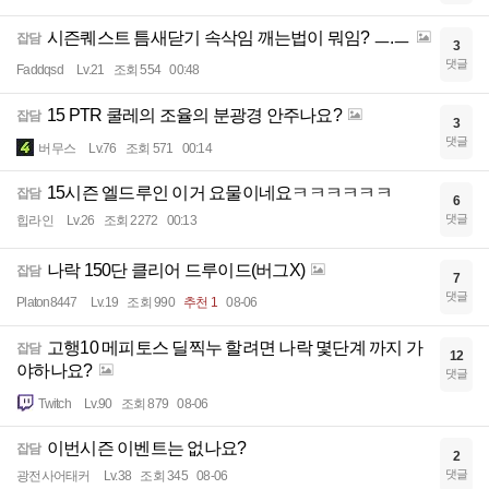
시즌퀘스트 틈새닫기 속삭임 깨는법이 뭐임? ㅡ.ㅡ
잡담
3
댓글
Faddqsd
Lv.21
조회 554
00:48
15 PTR 쿨레의 조율의 분광경 안주나요?
잡담
3
댓글
버무스
Lv.76
조회 571
00:14
15시즌 엘드루인 이거 요물이네요ㅋㅋㅋㅋㅋㅋ
잡담
6
댓글
힙라인
Lv.26
조회 2272
00:13
나락 150단 클리어 드루이드(버그X)
잡담
7
댓글
Platon8447
Lv.19
조회 990
추천 1
08-06
고행10 메피토스 딜찍누 할려면 나락 몇단계 까지 가
잡담
12
야하나요?
댓글
Twitch
Lv.90
조회 879
08-06
이번시즌 이벤트는 없나요?
잡담
2
댓글
광전사어태커
Lv.38
조회 345
08-06