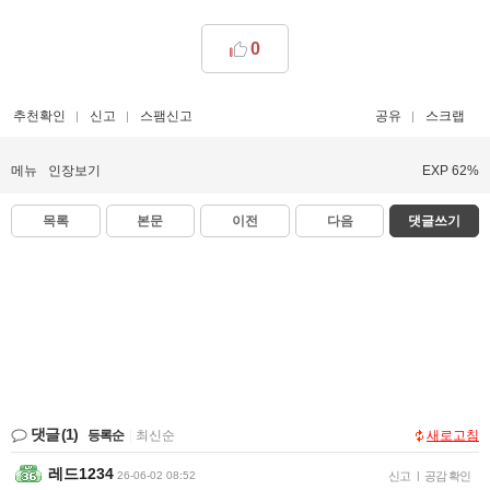
0
추천확인
신고
스팸신고
공유
스크랩
메뉴
인장보기
EXP 62%
목록
본문
이전
다음
댓글쓰기
댓글
(1)
등록순
|
최신순
새로고침
레드1234
26-06-02 08:52
신고
|
공감 확인