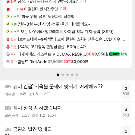
[17]
공장: xx님 옴니움 장서 안하셨어요?
와우
[16]
아떨린다 한시간후면
리니지M
'하늘 위의 공포' 도전과제 달성법
비스트
7월~8월 부산-단양-충주-울진 다녀왔어요~
여행
모든 바우에라 업그레이드 아이템 획득 위치 공략 (89개)
비스트
[브랜드데이+슈퍼적립] 오아 클린이스윙P 전동칫솔 LCD 좌우 회전 음파 무선 스마트 디지털 미세모 교정 진동칫솔
핫딜
[64%] 고기중독 한입삼겹살, 500g, 4개
핫딜
디제이맥스 리스펙트 V DJMAX RESPECT V
80%
9,950원
12%
특가
림월드 RimWorld
37,500원
20%
30,000원
특가
뉴비 긴급] 지옥불 군세에 맞서기' 어케해요??
잡담
2
댓글
비사벌
Lv.45
조회 51
12:13
잠시 징징 좀 하겠습니다
잡담
4
댓글
물중독자
Lv.63
조회 152
10:54
금단의 발견 떴네요
잡담
1