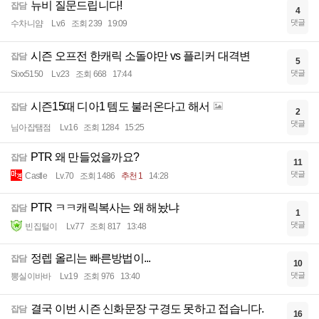
뉴비 질문드립니다!
잡담
4
댓글
수차니얌
Lv.6
조회 239
19:09
시즌 오프전 한캐릭 소돌야만 vs 플리커 대격변
잡담
5
댓글
Sixx5150
Lv.23
조회 668
17:44
시즌15때 디아1 템도 불러온다고 해서
잡담
2
댓글
님아잡탬점
Lv.16
조회 1284
15:25
PTR 왜 만들었을까요?
잡담
11
댓글
Castle
Lv.70
조회 1486
추천 1
14:28
PTR ㅋㅋ캐릭복사는 왜 해놨냐
잡담
1
댓글
빈집털이
Lv.77
조회 817
13:48
정렙 올리는 빠른방법이...
잡담
10
댓글
뽕실이바바
Lv.19
조회 976
13:40
결국 이번 시즌 신화문장 구경도 못하고 접습니다.
잡담
16