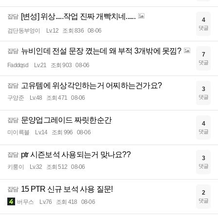
[변성] 위상.....작업 진짜 개빡치네......
잡담
4
댓글
검단동부엉이
Lv.12
조회 836
08-06
뉴비인데 전설 문장 꼈는데 왜 부적 3개밖에 못낌?
잡담
7
댓글
Faddqsd
Lv.21
조회 903
08-06
고유템에 위상각인하는거 어찌하는건가요?
잡담
3
댓글
구양준
Lv.48
조회 471
08-06
문양업그레이드 짜릿한순간
잡담
4
댓글
미이륵블
Lv.14
조회 996
08-06
ptr 시즌보석 사용되는거 맞나요??
잡담
3
댓글
키룽이
Lv.32
조회 512
08-06
15 PTR 신규 보석 사용 질문!
잡담
2
댓글
버무스
Lv.76
조회 418
08-06