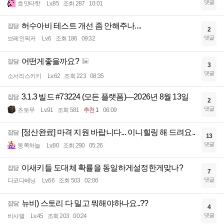
댓글
흐앗타핫
Lv.85
조회 287
10:01
허수아비 테스트 개선 좀 안해주나....
잡담
2
댓글
브레인픽커
Lv.6
조회 186
09:32
어떤게좋을까요?
잡담
3
댓글
소서리스키키
Lv.62
조회 223
08:35
3.1.3 빌드 #73224 (모든 플랫폼)—2026년 8월 13일
잡담
2
댓글
츠토무
Lv.91
조회 581
추천 1
06:09
[정산완료] 마격 지원 바랍니다... 이니힐링 해 드려요..
잡담
13
댓글
동쪽하늘
Lv.80
조회 290
05:26
이새키들 도대체 확률을 동일하게설정한게맞나?
잡담
7
댓글
다코다베닝
Lv.66
조회 503
02:06
뉴비) 스토리 다 밀고 뭐해야하나요..??
잡담
4
댓글
비사벌
Lv.45
조회 203
00:24