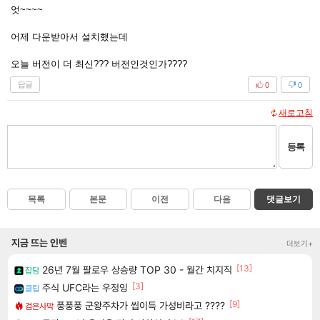
엇~~~~
어제 다운받아서 설치했는데
오늘 버전이 더 최신??? 버전인것인가????
답글
0
0
새로고침
등록
목록
본문
이전
다음
댓글보기
지금 뜨는 인벤
더보기+
[13]
26년 7월 팔로우 상승량 TOP 30 - 월간 치지직
잡담
[3]
주식 UFC라는 우정잉
클립
[9]
풍풍풍 군왕주차가 씹이득 가성비라고 ????
검은사막