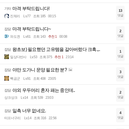
마격 부탁드립니다!
기타
13
댓글
진체리
Lv.77
조회 185
00:15
마격 부탁드립니다~
잡담
2
댓글
와도겐
Lv.61
조회 143
추천 1
00:08
왕초보) 필요했던 고유템을 갈아버렸다 크흑.,..
잡담
1
댓글
일상다반사
Lv.53
조회 375
추천 1
23:14
야만 도가니 문양 필요한 분?
잡담
3
댓글
빽곰군
Lv.91
조회 408
23:05
야외 우두머리 혼자 패는 중인데..
잡담
2
댓글
상크상크
Lv.14
조회 539
23:03
일촉 너무 없네요.
잡담
4
댓글
터프너구리
Lv.14
조회 316
22:56