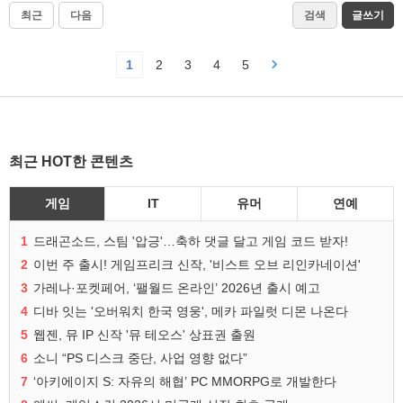
최근
다음
검색
글쓰기
1
2
3
4
5
최근 HOT한 콘텐츠
게임
IT
유머
연예
1
드래곤소드, 스팀 '압긍'…축하 댓글 달고 게임 코드 받자!
2
이번 주 출시! 게임프리크 신작, '비스트 오브 리인카네이션'
3
가레나·포켓페어, ‘팰월드 온라인’ 2026년 출시 예고
4
디바 잇는 '오버워치 한국 영웅', 메카 파일럿 디몬 나온다
5
웹젠, 뮤 IP 신작 '뮤 테오스' 상표권 출원
6
소니 “PS 디스크 중단, 사업 영향 없다”
7
‘아키에이지 S: 자유의 해협’ PC MMORPG로 개발한다