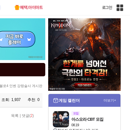
혜택.아이마트
로그인
인
벤
전
체
사
이
트
맵
블로4 인벤 강령술사 게시판
조회:
1,937
추천:
0
게임 캘린더
더보기+
모집
목록
|
댓글(
2
)
아스오라 CBT 모집
08.19