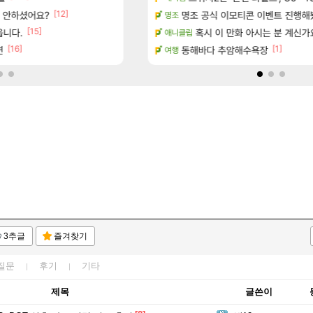
[12]
[5]
서 안하셨어요?
(40개) - 귀환한 영혼 도전과제
명조 공식 이모티콘 이벤트 진행해봤습니다! 참
대충 연구소요약
검은사막
명조
[15]
[47]
읍니다.
마치고.. (feat. 리아)
ㅇㅂ)진짜 개웃기네 ㅋㅋ
혹시 이 만화 아시는 분 계신가
메이플
애니클립
[16]
[1]
면
드 아이템 획득 위치 공략 (89개)
동해바다 추암해수욕장
풍풍풍 군왕주차가 씹이득 가성비라
검은사막
여행
3추글
즐겨찾기
질문
후기
기타
제목
글쓴이