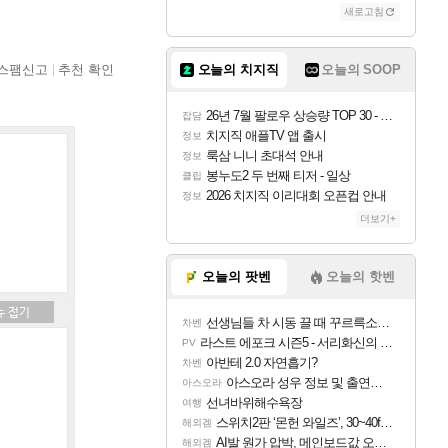
새로고침
스팸신고
추천 확인
오늘의 치지직
오늘의 SOOP
26년 7월 팔로우 상승량 TOP 30 - 월간 치지직
잡담
치지직 애플TV 앱 출시
정보
룩삼 니니 초대석 안내
정보
봉누도2 두 번째 티저 - 일상
클립
2026 치지직 이리대회 오픈컵 안내
정보
더보기+
오늘의 팟벤
오늘의 핫벤
선생님들 차 시동 끌 때 꾸르륵소리나는데
차벤
라스트 에포크 시즌5 - 서리화신의 분노 티저
PV
아반테 2.0 자연흡기?
차벤
아스오라 성우 정보 및 출연작 모음
아스오라
선녀바위해수욕장
여행
스위치2판 ‘몬헌 와일즈’, 30~40fps 목표 추정
해외겜
AI발 원가 압박, 메인보드값 오르나
해외겜