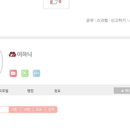
0
공유
스크랩
신고하기
이하늬
프로필
랭킹
칭호
5번
10번
모두
검색