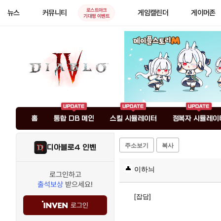
로스트아크
뉴스
커뮤니티
게임캘린더
게이머존
기대평 이벤트
홈
통합 DB 메인
스킬 시뮬레이터
정복자 시뮬레이
주소보기
복사
디아블로4 인벤
이하늬
로그인하고
출석보상
받으세요!
[잡담]
로그인