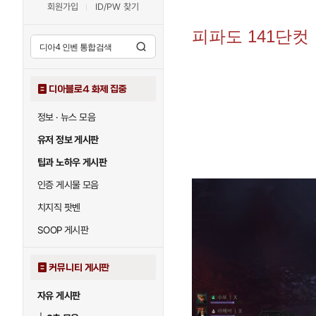
회원가입
ID/PW 찾기
피파도 141단컷
디아블로4 화제 집중
정보 · 뉴스 모음
유저 정보 게시판
팁과 노하우 게시판
인증 게시물 모음
치지직 팟벤
SOOP 게시판
커뮤니티 게시판
자유 게시판