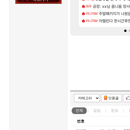
[58]
샤타가 아닌 큰 이유는 경매장 불안정때문일듯
크드 1.06 패치노트 (8/5)
공장: xx님 옴니움 장
모든 성소 위치 공략 
와우
비스트
[7]
..!
 3사, 2027년 생산분 완판?
주말패키지가 나왔
프롤로그 테스트를 
리니지M
리밋제로
[115]
프프 클릭 미스낫네
사쿠라 마이 성우 정보 및 주요 필모
아떨린다 한시간후
모든 바우에라 업그레이
리니지M
비스트
인증글
전체
잡담
정보
번호