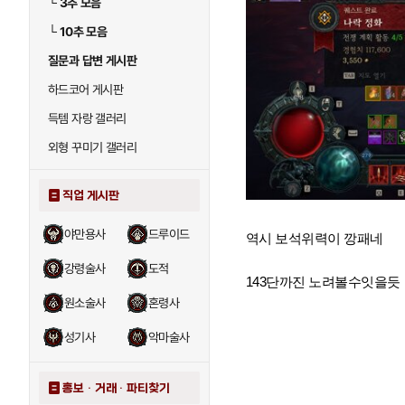
└
3추 모음
└
10추 모음
질문과 답변 게시판
하드코어 게시판
득템 자랑 갤러리
외형 꾸미기 갤러리
직업 게시판
야만용사
드루이드
역시 보석위력이 깡패네
강령술사
도적
143단까진 노려볼수잇을듯
원소술사
혼령사
성기사
악마술사
홍보 · 거래 · 파티찾기