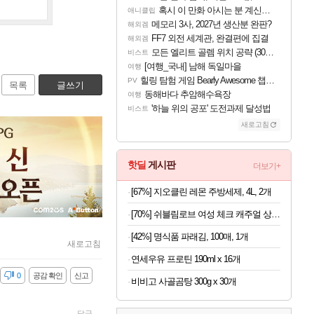
혹시 이 만화 아시는 분 계신가요
애니클립
메모리 3사, 2027년 생산분 완판?
해외겜
FF7 외전 세계관, 완결편에 집결
해외겜
모든 엘리트 골렘 위치 공략 (30개) - 방랑 결투가
비스트
[여행_국내] 남해 독일마을
여행
힐링 탐험 게임 Bearly Awesome 챕터 1 트레일러
PV
목록
글쓰기
동해바다 추암해수욕장
여행
'하늘 위의 공포' 도전과제 달성법
비스트
새로고침
핫딜
게시판
더보기+
[67%] 지오클린 레몬 주방세제, 4L, 2개
[70%] 쉬블림로브 여성 체크 캐주얼 상하의 세트 안드리 GW1780, FREE, 1세트
[42%] 명식품 파래김, 100매, 1개
새로고침
연세우유 프로틴 190ml x 16개
감
0
공감 확인
신고
비비고 사골곰탕 300g x 30개
답글