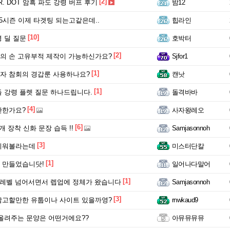
[2]
R. DOT 암흑 파도 강령 버프 후기
밤12
5시즌 이제 타겟팅 되는고같은데..
힙라인
[10]
 딜 질문
호박터
[2]
 손 고유부적 제작이 가능하신가요?
Sjfor1
[1]
자 참회의 경갑룬 사용하나요?
캔낫
[1]
 강령 플렛 질문 하나드립니다.
돌격바바
[4]
만한가요?
사자왕레오
[6]
 장착 신화 문장 습득 !!
Samjasonnoh
[3]
키워볼라는데
미스터단칼
[1]
 만들었습니닷!
일어나다말어
[1]
0레벨 넘어서면서 렙업에 정체가 왔습니다
Samjasonnoh
[3]
고할만한 유툽이나 사이트 있을까영?
rnwkaud9
올려주는 문양은 어떤거에요??
아뮤뮤뮤뮤