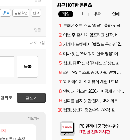
최근 HOT한 콘텐츠
감
0
공감 확인
신고
게임
IT
유머
연예
1
드래곤소드, 스팀 '압긍'…축하 댓글 달고 게임 코드 받자!
답글
2
이번 주 출시! 게임프리크 신작, '비스트 오브 리인카네이션'
새로고침
3
가레나·포켓페어, ‘팰월드 온라인’ 2026년 출시 예고
4
디바 잇는 '오버워치 한국 영웅', 메카 파일럿 디몬 나온다
5
웹젠, 뮤 IP 신작 '뮤 테오스' 상표권 출원
등록
6
소니 “PS 디스크 중단, 사업 영향 없다”
7
‘아키에이지 S: 자유의 해협’ PC MMORPG로 개발한다
8
엔씨, 게임스컴 2026서 미공개 신작 최초 공개
맨위로
글쓰기
9
갈피를 잡지 못한 젠지, DK에게도 0:2 패배
10
웹젠, 상반기 영업수익 773억 원…순이익 89% 증가
더보기+
PC 견적이 궁금하다면?
80]
[3]
[
아니 뭔 샤타 안 나왔다고 진짜 화내는 사람도 있네
중국 CXMT, D램 매출 점유율 7%…글로벌 4위로 부상
메이플
해외겜
IT인벤 견적게시판
[132]
0fps 목표 추정
파리바게트 본사에서 연락왔음
AI발 원가 압박, 메인보드값 오르나
메이플
해외겜