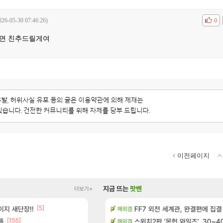
026-05-30 07:46:26)
공감
비공
0
시면 친추드릴게여
이전페이지
지금 뜨는
팟벤
더보기+
[5]
[
지 새단장!!
보 및 출연작 모음
현재 나무위키 실검 1위인 김규원
FF7 외전 세계관, 완결편에 집결
메이플
해외겜
[155]
[191]
플
우 정보 및 주요 필모
골드 파는 게 왜 쌀숭이임?
스위치2판 ‘몬헌 와일즈’, 30~4
로아
해외겜