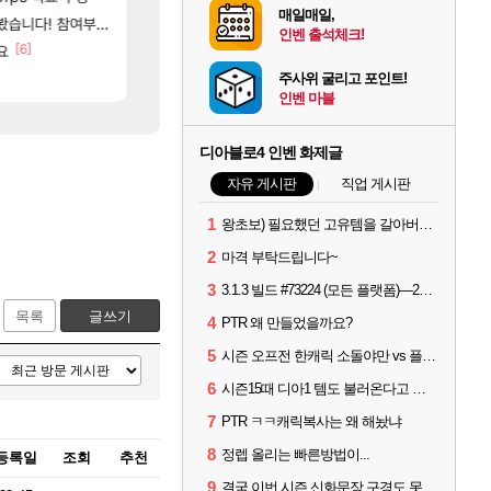
매일매일,
[
여부터 추첨까지????
썬데이가 샤타가 아닌 큰 이유는 경매장 불안정때문일듯
리싱크드 1.06 패치노트 (8/5)
메이플
리싱크드
인벤 출석체크!
[6]
[7]
요
도와주세요..!
메모리 3사, 2027년 생산분 완판?
SOL
해외겜
[9]
[115]
고 ????
씨발 컬프프 클릭 미스낫네
아사쿠라 마이 성우 정보 및 주요 필모
메이플
아스오라
주사위 굴리고 포인트!
인벤 마블
디아블로4 인벤 화제글
자유 게시판
직업 게시판
1
왕초보) 필요했던 고유템을 갈아버렸다 크흑.,..
2
마격 부탁드립니다~
3
3.1.3 빌드 #73224 (모든 플랫폼)—2026년 8월 13일
목록
글쓰기
4
PTR 왜 만들었을까요?
5
시즌 오프전 한캐릭 소돌야만 vs 플리커 대격변
6
시즌15때 디아1 템도 불러온다고 해서
7
PTR ㅋㅋ캐릭복사는 왜 해놨냐
8
정렙 올리는 빠른방법이...
등록일
조회
추천
9
결국 이번 시즌 신화문장 구경도 못하고 접습니다.