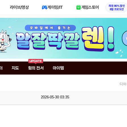
최대 90% 할인
라이브/영상
게이밍/IT
게임스토어
8월 프로모션
터
지도
힘의 전서
아이템
디아
2026-05-30 03:35