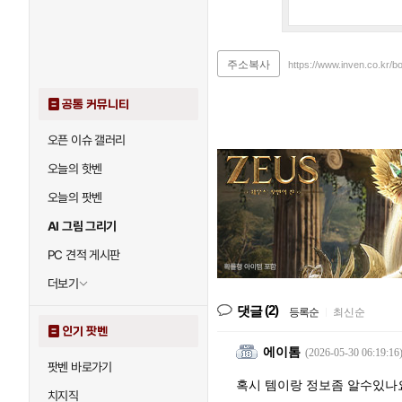
주소복사
https://www.inven.co.kr/b
공통 커뮤니티
오픈 이슈 갤러리
오늘의 핫벤
오늘의 팟벤
AI 그림 그리기
PC 견적 게시판
더보기
(2)
댓글
등록순
|
최신순
인기 팟벤
에이톰
(2026-05-30 06:19:16
팟벤 바로가기
혹시 템이랑 정보좀 알수있
치지직