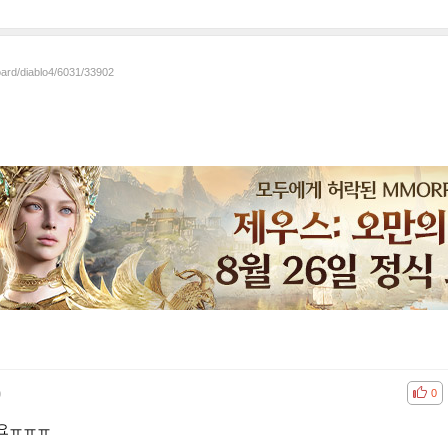
oard/diablo4/6031/33902
)
공감
비공
0
나요ㅠㅠㅠ