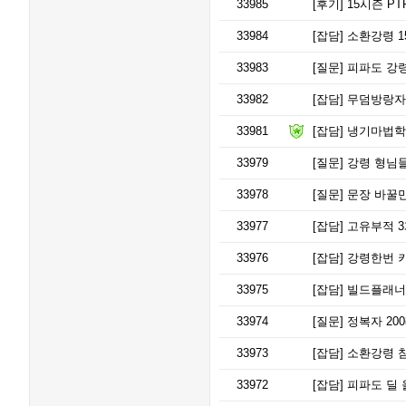
33985
[후기]
15시즌 PT
33984
[잡담]
소환강령 1
33983
[질문]
피파도 강령
33982
[잡담]
무덤방랑자의
33981
[잡담]
냉기마법학
33979
[질문]
강령 형님들
33978
[질문]
문장 바꿀
33977
[잡담]
고유부적 3개
33976
[잡담]
강령한번 
33975
[잡담]
빌드플래너
33974
[질문]
정복자 20
33973
[잡담]
소환강령 참
33972
[잡담]
피파도 딜 