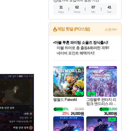
참가자 모집까지 남은 기간
11
02
07
39
Days
Hours
Min
Sec
게임 핫딜 (PC/스팀)
스토어+
마블 투혼 파이팅 소울즈 정식출시!
마블 히어로 총 출동&화려한 격투!
네이버 포인트 혜택까지!
인벤게임즈 8월 특별 할인!
드래곤소드: 어웨이크닝 입점!
문명 7 특별 할인!
귀무자: 검의 길 예약 판매 중!
비스트 오브 리인카네이션 정식 출시!
커세어 코브 출시 기념 할인!
더 렐릭 퍼스트 가디언 정식 출시
베데스다 40주년 기념 할인 중!
캡콤 프렌차이즈 할인 진행 중!
캡콤 일부 상품 상시 할인
스타워즈 은하계 레이서
로블록스 기프트 카드 공식 입점
인기 퍼블리셔 모음!
스팀으로 만나는 드래곤소드!
조선&고려 DLC 출시 예정
10% 할인과
게임프릭 신작 IP
해적'섬'을 발전시키자!
설화x하드코어 액션!
베데스다의 명작들을
몬헌, 바하 등 인기 IP를
몬헌 와일즈 & 드래곤즈 도그마2
인벤게임즈에서 10% 추가 적립
Robux를 가장 안전하고
최대 90% 할인가를 만나보세요!
네이버혜택과 함께 만나보세요!
50%할인&추가 적립까지!
이니&베니 혜택까지!
네이버 혜택가와 함께 예약하세요!
할인&네이버혜택으로 만나보세요!
네이버페이 혜택과 만나보세요!
40주년 프로모션으로 만나보세요!
할인가에 만나보세요!
일부 에디션 상시 할인!
혜택으로 예약 판매 중
편안하게 충전하세요
팰월드 Palworld
그랑블루 판타지 리
링크 엔드리스 라그
나로크 업그레이드
5%
32,000
5,000
킷 Granblue Fantasy
25%
24,000원
36,800원
Relink Endless Ragn
arok Upgrade Kit DL
C