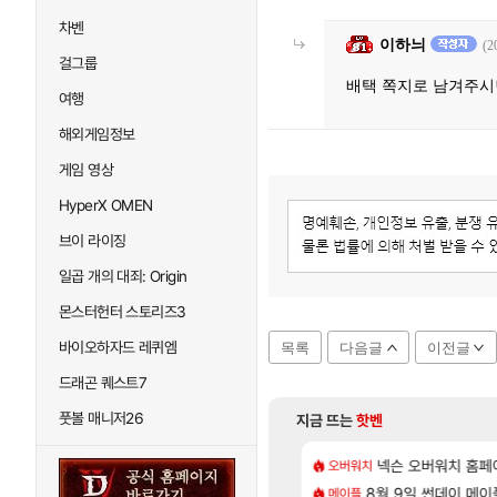
차벤
이하늬
(2
걸그룹
배택 쪽지로 남겨주
여행
해외게임정보
게임 영상
HyperX OMEN
브이 라이징
일곱 개의 대죄: Origin
몬스터헌터 스토리즈3
바이오하자드 레퀴엠
목록
다음글
이전글
드래곤 퀘스트7
풋볼 매니저26
지금 뜨는
핫벤
[85]
[1]
 샤타 안 나왔다고 진짜 화내는 사람도 있네
CXMT, D램 매출 점유율 7%…글로벌 4위로 부상
넥슨 오버워치 홈페이
아스오라 성우 정
오버워치
아스오라
[132]
게트 본사에서 연락왔음
발 원가 압박, 메인보드값 오르나
8월 9일 썬데이 메이
아키츠 아키나 성
메이플
아스오라