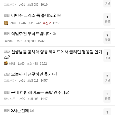
댓글
고도비만
Lv.91
조회 582
16:19
이번주 교역소 룩 좋네요 2
잡담
1
댓글
Temu
Lv.46
조회 1742
추천 2
15:57
직업추천 부탁드립니다
잡담
7
댓글
Taksim
Lv.75
조회 609
15:42
선생님들 공허핵 영웅 레이드에서 굴리면 영웅템 인거
잡담
3
죠?
댓글
냉법
Lv.69
조회 488
15:22
오늘까지 근무하면 휴가다!
잡담
6
댓글
고도비만
Lv.91
조회 511
14:57
근데 한밤 레이드는 포탈 안주나요
잡담
3
댓글
탈도드루
Lv.30
조회 498
14:47
2시즌전에
잡담
3