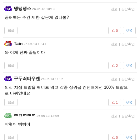
댕댕댕스
26-05-13 10:13
신고
|
공감 확인
공허핵은 주간 제한 같은게 없나봄?
답글
0
0
Tain
26-05-13 10:41
신고
|
공감 확인
와 이게 진짜 꿀팁이다
답글
2
0
구두쇠타우렌
26-05-13 11:06
신고
|
공감 확인
의식 지점 드랍율 떡너프 먹고 각종 상위급 컨텐츠에선 100% 드랍으
로 바뀌었네요
답글
1
0
ㄻㅁㄻㄻㄻ
26-05-13 13:09
신고
|
공감 확인
막혓어 뺑뺑이
답글
0
0