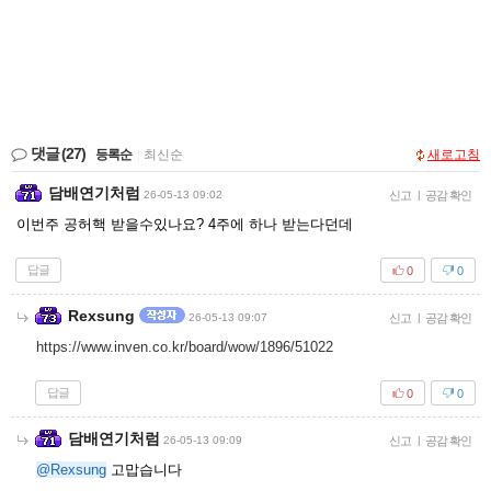
댓글
(27)
등록순
|
최신순
새로고침
담배연기처럼
26-05-13 09:02
신고
|
공감 확인
이번주 공허핵 받을수있나요? 4주에 하나 받는다던데
답글
0
0
Rexsung
26-05-13 09:07
신고
|
공감 확인
https://www.inven.co.kr/board/wow/1896/51022
답글
0
0
담배연기처럼
26-05-13 09:09
신고
|
공감 확인
@Rexsung
고맙습니다