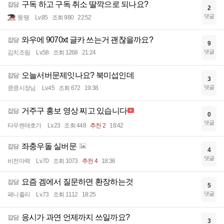
구독 하고 구독 취소 딸깍으로 되나요?
잡담
2
댓글
뚱땡
Lv.85
조회 980
22:52
와우에 9070xt 글카 쓰는거 괜찮을까요?
잡담
9
댓글
김치조림
Lv.58
조회 1268
21:24
오늘서버문제잇나요? 북미섭인데
잡담
3
댓글
킁킁시장님
Lv.45
조회 672
19:38
거주구 홍보 영상 찌고 있습니다
잡담
0
댓글
타우렌애호가
Lv.23
조회 448
추천 2
18:42
좌충우돌 실버문
잡담
4
댓글
비전마력
Lv.70
조회 1073
추천 4
18:36
요즘 겜에서 질문하면 환장하는것
잡담
5
댓글
페니졸리
Lv.73
조회 1112
18:25
응시가 과연 언제까지 쓰일까요?
잡담
3