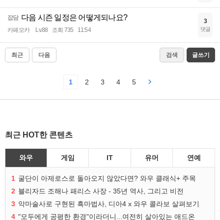
다음 시즌 일정은 어떻게되나요?
잡담
3
댓글
카페모카
Lv.88
조회 735
11:54
최근
다음
검색
글쓰기
1
2
3
4
5
최근 HOT한 콘텐츠
와우
게임
IT
유머
연예
1
굴단이 아제로스로 돌아오지 않았다면? 와우 클래식+ 주목
2
블리자드 조해나 패리스 사장 - 35년 역사, 그리고 비전
3
악마술사로 구현된 흑마법사, 디아4 x 와우 콜라보 살펴보기
4
"모두에게 공평한 환경"이라더니...여전히 살아있는 애드온