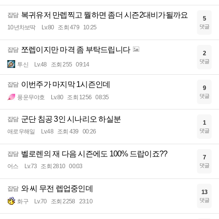
복귀유저 만렙찍고 뭘하면 좀더 시즌2대비가될까요
잡담
5
댓글
10년차보딱
Lv.80
조회 479
10:25
쪼렙이지만 마격 좀 부탁드립니다
잡담
2
댓글
투신
Lv.48
조회 255
09:14
이번주가 마지막 1시즌인데
잡담
9
댓글
풍운무야호
Lv.80
조회 1256
08:35
군단 침공 3인 시나리오 하실분
잡담
1
댓글
애로우해일
Lv.48
조회 439
00:26
벨로렌의 재 다음 시즌에도 100% 드랍이죠??
잡담
7
댓글
어스
Lv.73
조회 2810
00:03
와 씨 무전 렙업중인데
잡담
13
댓글
화구
Lv.70
조회 2258
23:10