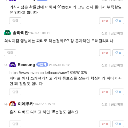
의식지점은 확률인데 어차피 90초컷이라 그냥 겁나 돌아서 부족할일
은 없다고 합니다
답글
0
0
솔라리안
26-05-13 09:11
신고
|
공감 확인
의식지점 앵벌이는 파티로 하는걸까요? 걍 혼자하면 오래걸리려나...
답글
0
0
Rexsung
26-05-13 09:12
신고
|
공감 확인
https://www.inven.co.kr/board/wow/1896/51025
파티로 해서 쪼개져가지고 각자 중보스를 잡는게 핵심이라 파티 아니
면 꽤 걸릴듯 합니다
답글
0
0
이에루카
26-05-13 15:03
신고
|
공감 확인
혼자 디버프 다키고 하면 15분정도 걸려요
답글
0
0