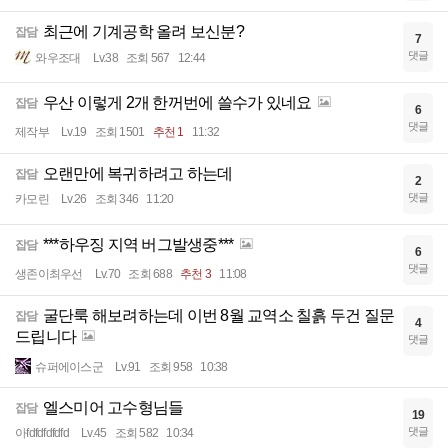
최근에 기계공학 올려 보신분?
잡담
7
댓글
와우조대
Lv.38
조회 567
12:44
우산 이렇게 2개 한꺼번에 쓸수가 있네요
잡담
6
댓글
제작부
Lv.19
조회 1501
추천 1
11:32
오랜만에 복귀하려고 하는데
잡담
2
댓글
카모린
Lv.26
조회 346
11:20
***하우징 지역 버그발생중***
잡담
6
댓글
생존이최우선
Lv.70
조회 688
추천 3
11:08
굴단룩 해보려하는데 이번 8월 교역소 칠흙 두건 질문
잡담
4
드립니다
댓글
슈퍼에이스군
Lv.91
조회 958
10:38
엘스미어 고수형님들
잡담
19
댓글
아fdfdfdfdfd
Lv.45
조회 582
10:34