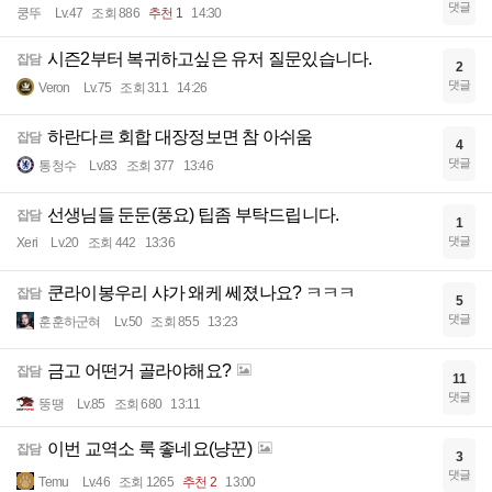
댓글
쿵뚜
Lv.47
조회 886
추천 1
14:30
시즌2부터 복귀하고싶은 유저 질문있습니다.
잡담
2
댓글
Veron
Lv.75
조회 311
14:26
하란다르 회합 대장정보면 참 아쉬움
잡담
4
댓글
통청수
Lv.83
조회 377
13:46
선생님들 둔둔(풍요) 팁좀 부탁드립니다.
잡담
1
댓글
Xeri
Lv.20
조회 442
13:36
쿤라이봉우리 샤가 왜케 쎄졌나요? ㅋㅋㅋ
잡담
5
댓글
훈훈하군혀
Lv.50
조회 855
13:23
금고 어떤거 골라야해요?
잡담
11
댓글
뚱땡
Lv.85
조회 680
13:11
이번 교역소 룩 좋네요(냥꾼)
잡담
3
댓글
Temu
Lv.46
조회 1265
추천 2
13:00