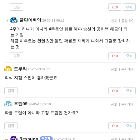
답글
0
0
꿀단어빠악
26-05-13 09:11
신고
|
공감 확인
4주에 하나가 아니라 4주동안 퀘를 해야 승천의 공허핵 해금이 되
는 거임
해금 이후로는 컨텐츠만 돌면 확률로 재화가 나와서 그걸로 강화하
는 것
답글
0
0
도부리
26-05-13 09:03
신고
|
공감 확인
의식 지점 스핀이 흥하겠군요.
답글
0
0
우틴09
26-05-13 09:10
신고
|
공감 확인
확률 드랍이 아니라 고정 드랍인 건가요?
답글
0
0
Rexsung
26-05-13 09:11
신고
|
공감 확인