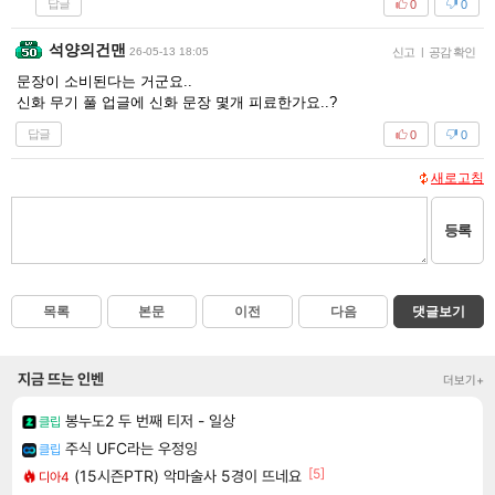
답글
0
0
석양의건맨
26-05-13 18:05
신고
|
공감 확인
문장이 소비된다는 거군요..
신화 무기 풀 업글에 신화 문장 몇개 피료한가요..?
답글
0
0
새로고침
등록
목록
본문
이전
다음
댓글보기
지금 뜨는 인벤
더보기+
봉누도2 두 번째 티저 - 일상
클립
주식 UFC라는 우정잉
클립
[5]
(15시즌PTR) 악마술사 5경이 뜨네요
디아4