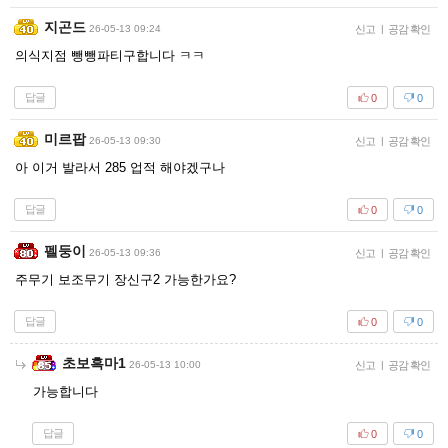
지곤드
26-05-13 09:24
신고
|
공감 확인
의식지점 뺑뺑파티구합니다 ㅋㅋ
답글
0
0
미르팝
26-05-13 09:30
신고
|
공감 확인
아 이거 발라서 285 업적 해야겠구나
답글
0
0
펠둥이
26-05-13 09:36
신고
|
공감 확인
주무기 보조무기 장신구2 가능한가요?
답글
0
0
초보흑마1
26-05-13 10:00
신고
|
공감 확인
가능합니다
답글
0
0