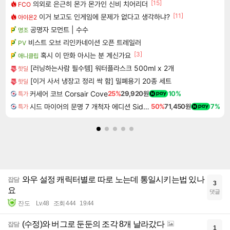
[15]
의외로 은근히 몬가 몬가인 신비 치어리더
FCO
[11]
이거 보고도 인게임에 문제가 없다고 생각하냐?
아이온2
공명자 모먼트 | 수수
명조
비스트 오브 리인카네이션 오픈 트레일러
PV
[3]
혹시 이 만화 아시는 분 계신가요
애니클립
[러닝하는사람 필수템] 워터플라스크 500ml x 2개
핫딜
[이거 사서 냉장고 정리 싹 함] 밀폐용기 20종 세트
핫딜
커세어 코브 Corsair Cove
25%
29,920원
10%
특가
시드 마이어의 문명 7 개척자 에디션 Sid Meier's Civilization VII Founders Edition
50%
71,450원
7%
특가
와우 설정 캐릭터별로 따로 노는데 통일시키는법 있나
잡담
3
요
댓글
잔도
Lv.48
조회 444
19:44
(수정)와 버그로 둔둔의 조각 8개 날라갔다
잡담
1