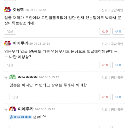
갓냥이
26-05-13 13:52
신고
|
공감 확인
업글 재화가 무한이라 고민할필요없이 일단 현재 있는템에도 박아서 문
장이득보란소리네
답글
0
0
이에루카
26-05-13 15:13
신고
|
공감 확인
영웅무기 업글 6/6해도 다른 영웅무기도 문장으로 업글해야되던데 ㅜ
ㅜ 나만 이상함?
답글
0
0
ㄻㅁㄻㄻㄻ
26-05-13 15:15
신고
|
공감 확인
양손은 하나만 하면되고 쌍수는 두개다 해야함
답글
0
0
이에루카
26-05-13 15:15
신고
|
공감 확인
@ㄻㅁㄻㄻㄻ
땡큐! ^^