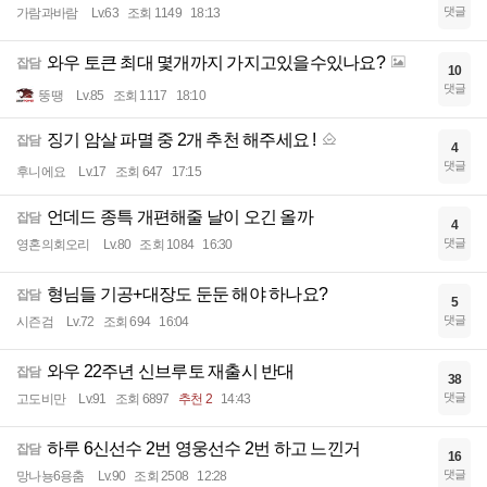
댓글
가람과바람
Lv.63
조회 1149
18:13
와우 토큰 최대 몇개까지 가지고있을수있나요?
잡담
10
댓글
뚱땡
Lv.85
조회 1117
18:10
징기 암살 파멸 중 2개 추천 해주세요 !
잡담
4
댓글
후니에요
Lv.17
조회 647
17:15
언데드 종특 개편해줄 날이 오긴 올까
잡담
4
댓글
영혼의회오리
Lv.80
조회 1084
16:30
형님들 기공+대장도 둔둔 해야 하나요?
잡담
5
댓글
시즌검
Lv.72
조회 694
16:04
와우 22주년 신브루토 재출시 반대
잡담
38
댓글
고도비만
Lv.91
조회 6897
추천 2
14:43
하루 6신선수 2번 영웅선수 2번 하고 느낀거
잡담
16
댓글
망나뇽6용춤
Lv.90
조회 2508
12:28