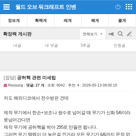
월드 오브 워크래프트
인벤
정보게
확팩게
레게
쐐게
클게
확장팩 게시판
전체보기
공
검
글
지
색
내글
내 댓글
3추글
인증글
on/off
쓰
기
[잡담]
공허핵 관련 미세팁
Rexsung
댓글: 27 개
조회:
9042
추천:
4
2026-05-13 09:00:10
저도 해외디코에서 전수받은 건데
제작 무기에서 한손+보조나 쌍수로 넘어갈 때 무기가 신화 5/6이라
못넘어간다면
제작 무기에 공허핵을 박아 295로 만들면 됩니다.
그러면 무기 템렙이 더 높은걸 낀거라 모든 무기가 6/6까지 문장 없