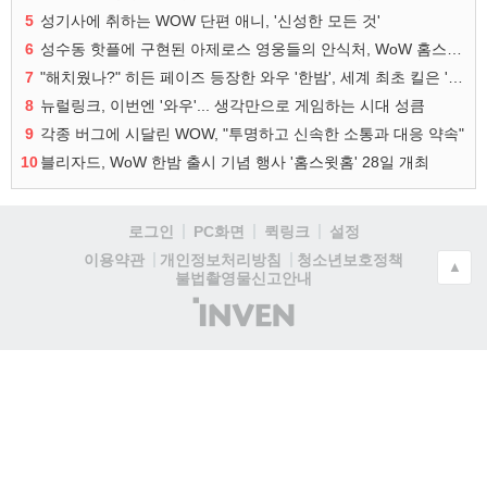
5
성기사에 취하는 WOW 단편 애니, '신성한 모든 것'
6
성수동 핫플에 구현된 아제로스 영웅들의 안식처, WoW 홈스윗홈
7
"해치웠나?" 히든 페이즈 등장한 와우 '한밤', 세계 최초 킬은 '팀 리퀴드'
8
뉴럴링크, 이번엔 '와우'... 생각만으로 게임하는 시대 성큼
9
각종 버그에 시달린 WOW, "투명하고 신속한 소통과 대응 약속"
10
블리자드, WoW 한밤 출시 기념 행사 '홈스윗홈' 28일 개최
로그인
PC화면
퀵링크
설정
청소년보호정책
이용약관
개인정보처리방침
▲
불법촬영물신고안내
(주)
인
벤