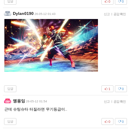
답글
0
0
Dylan0190
26-05-12 01:43
신고
|
공감 확인
답글
1
0
엥옹잉
26-05-12 01:54
신고
|
공감 확인
근데 슈팅슈타 터질라면 무기등급이..
답글
0
0