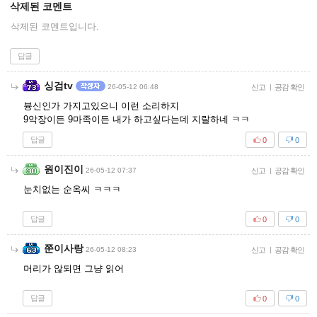
삭제된 코멘트
삭제된 코멘트입니다.
답글
싱검tv
26-05-12 06:48
신고
|
공감 확인
븅신인가 가지고있으니 이런 소리하지
9악장이든 9마족이든 내가 하고싶다는데 지랄하네 ㅋㅋ
답글
0
0
원이진이
26-05-12 07:37
신고
|
공감 확인
눈치없는 순옥씨 ㅋㅋㅋ
답글
0
0
쭌이사랑
26-05-12 08:23
신고
|
공감 확인
머리가 않되면 그냥 읽어
답글
0
0