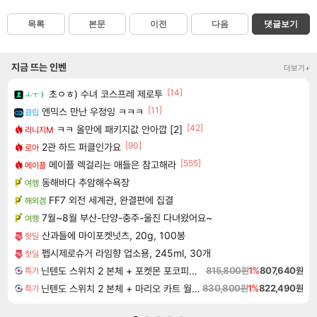
목록
본문
이전
다음
댓글보기
지금 뜨는 인벤
더보기+
[14]
초ㅇㅎ) 수녀 코스프레 제로투
ㅗㅜㅑ
[11]
엔믹스 만난 우정잉 ㅋㅋㅋ
클립
[42]
ㅋㅋ 올만에 패키지값 안아깝 [2]
리니지M
[90]
2관 하드 퍼클인가요
로아
[555]
메이플 렉걸리는 애들은 참고해라
메이플
동해바다 추암해수욕장
여행
FF7 외전 세계관, 완결편에 집결
해외겜
7월~8월 부산-단양-충주-울진 다녀왔어요~
여행
산과들에 마이포켓넛츠, 20g, 100봉
핫딜
펩시제로슈거 라임향 업소용, 245ml, 30개
핫딜
닌텐도 스위치 2 본체 + 포켓몬 포코피아 + 포켓몬스터 레전드 ZA 닌텐도 스위치 2 에디션 번들
815,800원
1%
807,640원
특가
닌텐도 스위치 2 본체 + 마리오 카트 월드 + 슈퍼 마리오 파티 잼버리 닌텐도 스위치 2 에디션 + 잼버리 TV 번들
830,800원
1%
822,490원
특가