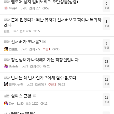
엘모어 성지 알비노희귀 오만성물(상층)
잡담
0
댓글
유화박
Lv.85
조회 314
09:57
근데 접었다가 떠난 유저가 신서버보고 퍽이나 복귀하
잡담
1
겠다
댓글
델로
Lv.7
조회 466
09:35
신서버가 또나옴?
잡담
5
댓글
건포도
Lv.76
조회 772
추천 1
09:30
정신상태가 나약해져가는 직장인입니다
잡담
23
댓글
Butterfly
Lv.71
조회 605
09:25
법사는 왜 법사인가 ? 이해 할수 없도다
잡담
11
댓글
딸피사냥꾼
Lv.62
조회 527
추천 2
09:12
할파스 근황
질문
21
댓글
Dex
Lv.80
조회 1220
09:11
8/5% vs 3/15%