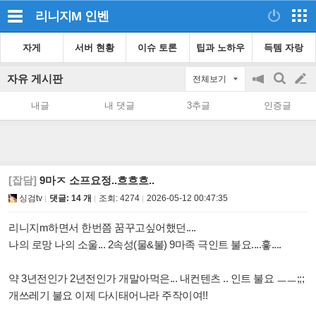
리니지M
인벤
자게
서버 현황
이슈 토론
팁과 노하우
득템 자랑
자유 게시판
전체보기
공
검
글
지
색
내글
내 댓글
3추글
인증글
on/off
쓰
기
[잡담]
9마ㅈ 소프요정..흐흐흐..
싱검tv
댓글: 14 개
조회:
4274
2026-05-12 00:47:35
리니지m하면서 한번쯤 꿈꾸고싶어했던....
나의 로망 나의 소울... 2속성(물&불) 9마족 극인트 불요....흫....
약 3년전인가 2년전인가 개말아먹은... 내컨텐츠 .. 인트 불요 ㅡㅡ;;;
개쓰레기 불요 이제 다시태어나라 주작이여!!