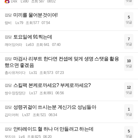
댓글
Dex
Lv.80
조회 587
08:02
미끼를 물어분것이여!
잡담
5
댓글
랑비
Lv.79
조회 577
07:54
토요일에 91찍는데
잡담
7
댓글
깨어있어라
Lv.63
조회 641
07:40
마검사 리부트 한다면 컨셉에 맞게 생명 스탯을 활용
잡담
10
했으면 좋겠음
댓글
총사유저이다
Lv.31
조회 573
07:23
스킬팩 본케로까세요? 부케로까세요?
잡담
12
댓글
쌍수장장장단
Lv.17
조회 891
06:56
성령귀걸이 쓰시는분 계신가요 성님들아
잡담
1
댓글
깁미어허
Lv.37
조회 521
06:34
안타레이드 혈 하나 더 만들려고 하는데
잡담
5
댓글
팟지야
Lv.6
조회 825
06:20