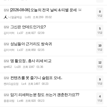
[2026-08-06] 오늘의 전국 날씨 & 띠별 운세
잡담
0
댓글
니얼굴제길
Lv.81
조회 299
05:02
그신은 언데드인가요?
잡담
5
댓글
깁미어허
Lv.37
조회 827
02:39
성님들아 근거리도 쌍속귀
잡담
10
댓글
깁미어허
Lv.37
조회 850
02:35
뎅 활요정 , 총사 리세 비교
잡담
12
댓글
sjrnfl12
Lv.20
조회 1047
01:36
컨텐츠를 못 즐기니 슬럼프 오네..
잡담
9
댓글
켄라1섭요정
Lv.4
조회 1497
00:23
암기 리세하는분 창도 쓰는거 괜춘한가요??
잡담
4
댓글
용용파링
Lv.46
조회 820
00:23