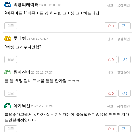
익명의케릭터
26-05-12 06:18
신고
|
공감 확인
9마족이든 11마족이든 걍 희귀템 그이상 그이하도아님
답글
0
0
투더뤼
26-05-12 07:24
신고
|
공감 확인
9악장 그거뿌니안함?
답글
0
0
원이진이
26-05-12 07:37
신고
|
공감 확인
물,불 요정 겁니 무서움 물불 안가림 ㅋㅋㅋ
답글
0
1
아기뇌신
26-05-12 08:20
신고
|
공감 확인
불요좋다고해서 갓다가 접은 기억때문에 불요알러지있음요 ㅋㅋㅋ 처다
도안볼예정입니다
답글
0
0