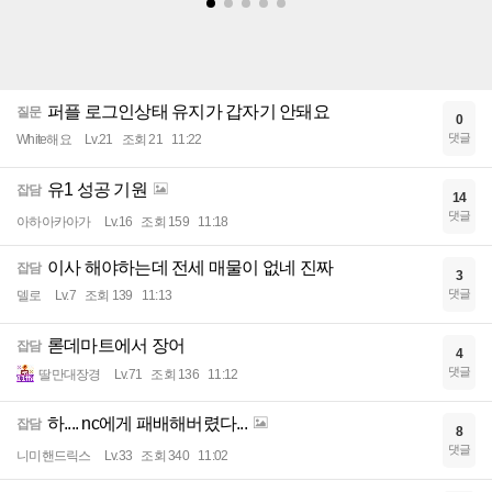
퍼플 로그인상태 유지가 갑자기 안돼요
질문
0
댓글
White해요
Lv.21
조회 21
11:22
유1 성공 기원
잡담
14
댓글
아하아카아가
Lv.16
조회 159
11:18
이사 해야하는데 전세 매물이 없네 진짜
잡담
3
댓글
델로
Lv.7
조회 139
11:13
롣데마트에서 장어
잡담
4
댓글
딸만대장경
Lv.71
조회 136
11:12
하.... nc에게 패배해버렸다...
잡담
8
댓글
니미핸드릭스
Lv.33
조회 340
11:02