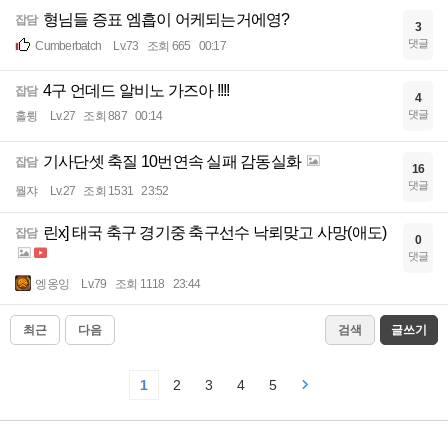
형님들 증표 엠흡이 어케되는거에영?
잡담
3
댓글
Cumberbatch
Lv.73
조회 665
00:17
4구 언데드 알비노 가즈아 !!!!
잡담
4
댓글
홀륑
Lv.27
조회 887
00:14
기사단셋 축질 10번연속 실패 감동실화
잡담
16
댓글
뭘쟈
Lv.27
조회 1531
23:52
린x] 태국 축구 경기중 축구선수 낙뢰맞고 사망(애도)
잡담
0
댓글
엥옹잉
Lv.79
조회 1118
23:44
최근
다음
검색
글쓰기
1
2
3
4
5