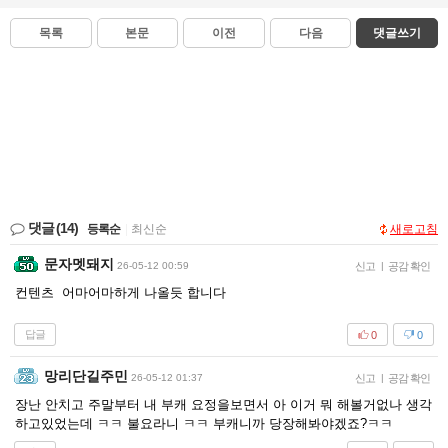
목록
본문
이전
다음
댓글쓰기
댓글
(14)
등록순
|
최신순
새로고침
문자멧돼지
26-05-12 00:59
신고
|
공감 확인
컨텐츠 어마어마하게 나올듯 합니다
답글
0
0
망리단길주민
26-05-12 01:37
신고
|
공감 확인
장난 안치고 주말부터 내 부캐 요정을보면서 아 이거 뭐 해볼거없나 생각
하고있었는데 ㅋㅋ 불요라니 ㅋㅋ 부캐니까 당장해봐야겠죠?ㅋㅋ