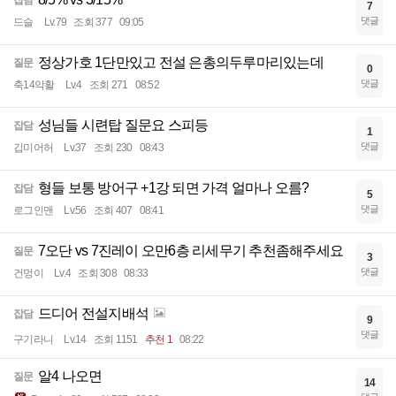
잡담
7
댓글
드슬
Lv.79
조회 377
09:05
정상가호 1단만있고 전설 은총의두루마리있는데
질문
0
댓글
축14악활
Lv.4
조회 271
08:52
성님들 시련탑 질문요 스피등
잡담
1
댓글
깁미어허
Lv.37
조회 230
08:43
형들 보통 방어구 +1강 되면 가격 얼마나 오름?
잡담
5
댓글
로그인맨
Lv.56
조회 407
08:41
7오단 vs 7진레이 오만6층 리세무기 추천좀해주세요
질문
3
댓글
건멍이
Lv.4
조회 308
08:33
드디어 전설지배석
잡담
9
댓글
구기라니
Lv.14
조회 1151
추천 1
08:22
알4 나오면
질문
14