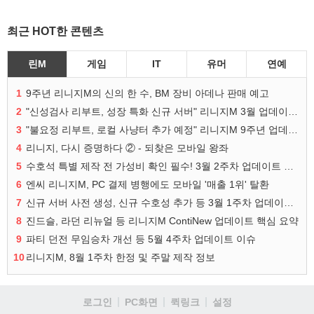
최근 HOT한 콘텐츠
린M
게임
IT
유머
연예
1
9주년 리니지M의 신의 한 수, BM 장비 아데나 판매 예고
2
"신성검사 리부트, 성장 특화 신규 서버" 리니지M 3월 업데이트 예고
3
"불요정 리부트, 로컬 사냥터 추가 예정" 리니지M 9주년 업데이트 예고
4
리니지, 다시 증명하다 ② - 되찾은 모바일 왕좌
5
수호석 특별 제작 전 가성비 확인 필수! 3월 2주차 업데이트 이슈
6
엔씨 리니지M, PC 결제 병행에도 모바일 '매출 1위' 탈환
7
신규 서버 사전 생성, 신규 수호성 추가 등 3월 1주차 업데이트 이슈
8
진드슬, 라던 리뉴얼 등 리니지M ContiNew 업데이트 핵심 요약
9
파티 던전 무임승차 개선 등 5월 4주차 업데이트 이슈
10
리니지M, 8월 1주차 한정 및 주말 제작 정보
로그인
PC화면
퀵링크
설정