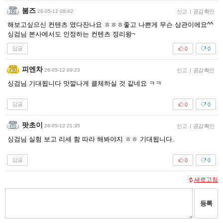
붐즈
26-05-12 08:42
신고
|
공감 확인
해보고싶으신 컨텐츠 였다잔나요 ㅎㅎㅎ좋고 나쁜게 무슨 상관이에요^^
싱검님 본사에서도 인정하는 컨텐츠 정리왕~
답글
0
0
피엔차
26-05-12 09:23
신고
|
공감 확인
싱검님 기대됩니다 맛깔나게 클체하실 것 같네요 ㅋㅋ
답글
0
0
팟초이
26-05-12 21:35
신고
|
공감 확인
싱검님 실험 보고 리세 함 따라 해봐야지 ㅎㅎ 기대됩니다.
답글
0
0
새로고침
등록