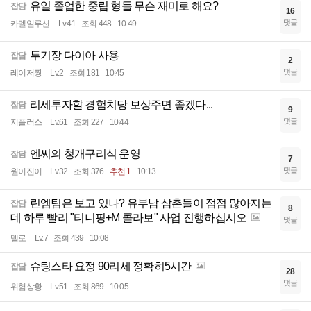
유일 졸업한 중립 형들 무슨 재미로 해요?
잡담
16
댓글
카멜일루션
Lv.41
조회 448
10:49
투기장 다이아 사용
잡담
2
댓글
레이저짱
Lv.2
조회 181
10:45
리세투자할 경험치당 보상주면 좋겠다...
잡담
9
댓글
지플러스
Lv.61
조회 227
10:44
엔씨의 청개구리식 운영
잡담
7
댓글
원이진이
Lv.32
조회 376
추천 1
10:13
린엠팀은 보고 있나? 유부남 삼촌들이 점점 많아지는
잡담
8
데 하루 빨리 "티니핑+M 콜라보" 사업 진행하십시오
댓글
델로
Lv.7
조회 439
10:08
슈팅스타 요정 90리세 정확히5시간
잡담
28
댓글
위험상황
Lv.51
조회 869
10:05