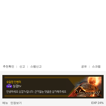
추천확인
신고
스팸신고
공유
스크랩
숙달된 인벤러
싱검tv
안녕하세요 싱검Tv입니다. 근거없는 댓글은 삼가해주세요
메뉴
인장보기
EXP 24%