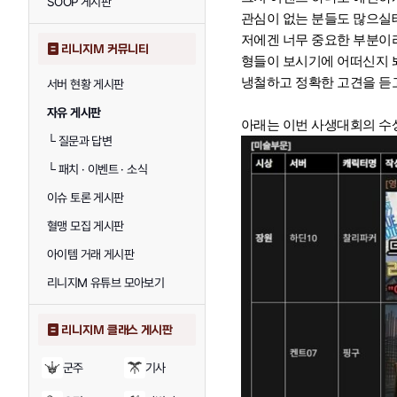
SOOP 게시판
관심이 없는 분들도 많으
저에겐 너무 중요한 부분
리니지M 커뮤니티
형
들이 보시기에 어떠신지
냉철하고 정확한 고견을 듣
서버 현황 게시판
자유 게시판
아래는 이번 사생대회의 수
└
질문과 답변
└
패치 · 이벤트 · 소식
이슈 토론 게시판
혈맹 모집 게시판
아이템 거래 게시판
리니지M 유튜브 모아보기
리니지M 클래스 게시판
군주
기사