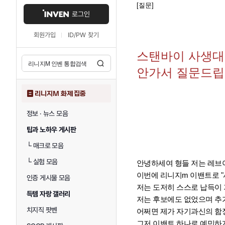
[질문]
로그인
회원가입
ID/PW 찾기
스탠바이 사생대
안가서 질문드
리니지M 화제 집중
정보 · 뉴스 모음
팁과 노하우 게시판
└
매크로 모음
└
실험 모음
안녕하세여 형들 저는 레브
이번에 리니지m 이밴트로 
인증 게시물 모음
저는 도저히 스스로 납득이 
득템 자랑 갤러리
저는 후보에도 없었으며 추
치지직 팟벤
어쩌면 제가 자기과신의 함
그저 이밴트 하나로 예민하