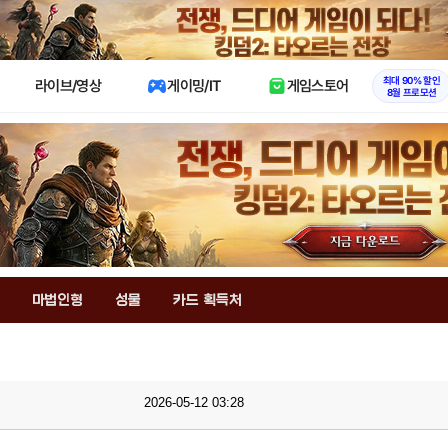
X
최대 90% 할인
라이브/영상
게이밍/IT
게임스토어
8월 프로모션
마법인형
성물
카드 획득처
2026-05-12 03:28