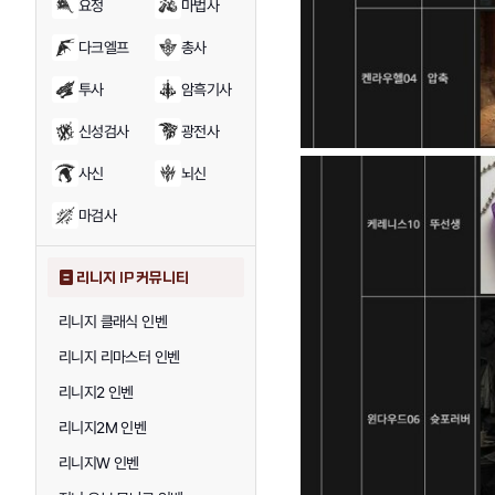
요정
마법사
다크엘프
총사
투사
암흑기사
신성검사
광전사
사신
뇌신
마검사
리니지 IP 커뮤니티
리니지 클래식 인벤
리니지 리마스터 인벤
리니지2 인벤
리니지2M 인벤
리니지W 인벤