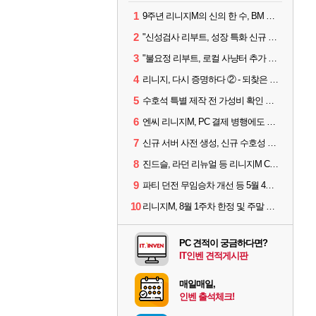
1
9주년 리니지M의 신의 한 수, BM 장비 아데나 판매 예고
2
"신성검사 리부트, 성장 특화 신규 서버" 리니지M 3월 업데이트 예고
3
"불요정 리부트, 로컬 사냥터 추가 예정" 리니지M 9주년 업데이트 예고
4
리니지, 다시 증명하다 ② - 되찾은 모바일 왕좌
5
수호석 특별 제작 전 가성비 확인 필수! 3월 2주차 업데이트 이슈
6
엔씨 리니지M, PC 결제 병행에도 모바일 '매출 1위' 탈환
7
신규 서버 사전 생성, 신규 수호성 추가 등 3월 1주차 업데이트 이슈
8
진드슬, 라던 리뉴얼 등 리니지M ContiNew 업데이트 핵심 요약
9
파티 던전 무임승차 개선 등 5월 4주차 업데이트 이슈
10
리니지M, 8월 1주차 한정 및 주말 제작 정보
PC 견적이 궁금하다면?
IT인벤 견적게시판
매일매일,
인벤 출석체크!