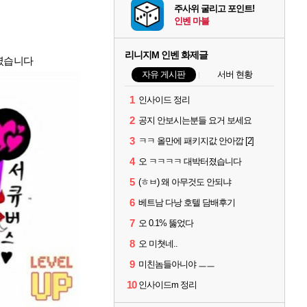
주사위 굴리고 포인트!
인벤 마블
리니지M 인벤 화제글
였습니다
자유 게시판
서버 현황
1
인사이드 정리
2
공지 안보시는분들 요거 보세요
3
ㅋㅋ 올만에 패키지값 안아깝 [2]
4
오 ㅋㅋㅋㅋ 대박터졌습니다
5
(ㅎㅂ) 왜 아무것도 안되냐
6
베트남 다낭 호텔 담배후기
7
오 0.1% 뚫었다
8
오 미쳣네..
9
미친놈들아니야 ㅡㅡ
10
인사이드m 정리