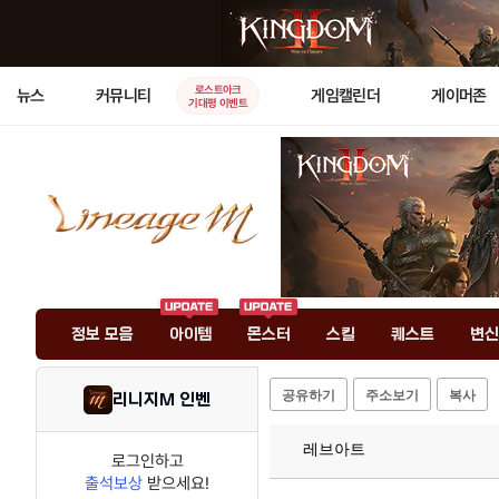
로스트아크
뉴스
커뮤니티
게임캘린더
게이머존
기대평 이벤트
정보 모음
아이템
몬스터
스킬
퀘스트
변신
공유하기
주소보기
복사
리니지M 인벤
레브아트
로그인하고
출석보상
받으세요!