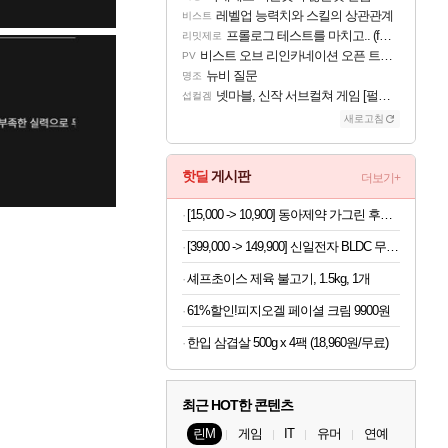
레벨업 능력치와 스킬의 상관관계
비스트
프롤로그 테스트를 마치고.. (feat. 리아)
리밋제로
비스트 오브 리인카네이션 오픈 트레일러
PV
뉴비 질문
명조
넷마블, 신작 서브컬쳐 게임 [펄 인 블루] 티저 사이트 오픈
섭컬겜
새로고침
핫딜
게시판
더보기+
[15,000 -> 10,900] 동아제약 가그린 후레쉬브레스 치약 120g 3개
[399,000 -> 149,900] 신일전자 BLDC 무선 청소기 + 충전거치대
셰프초이스 제육 불고기, 1.5kg, 1개
61%할인!피지오겔 페이셜 크림 9900원
한입 삼겹살 500g x 4팩 (18,960원/무료)
최근 HOT한 콘텐츠
린M
게임
IT
유머
연예