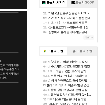
오늘의 치지직
오늘의 SOOP
26년 7월 팔로우 상승량 TOP 30 - 월간 치지직
잡담
2026 치지직 이리대회 오픈컵 안내
정보
초ㅇㅎ) 수녀 코스프레 제로투
ㅗㅜㅑ
삼식) 토요일에 vs한동숙 롤 내전 예정
잡담
청량하게 콜라 쏟아버리는 유니 ㅋㅋㅋ
클립
더보기+
오늘의 팟벤
오늘의 핫벤
AI발 원가 압박, 메인보드값 오르나
해외겜
FF7 외전 세계관, 완결편에 집결
해외겜
「에린」 컨셉 포스터 공개
아스오라
쿠를 먼저 보내서 기습하는 법
비스트
체험 캐릭터만으로 허상 40레벨 하이와티아 5분 컷!｜에이메스·린네·모니에 명함
명조
툼레이더 레가시 퍼즐과 함정 영상
PV
올해 청룡 수상자의 본업 영상 - 스테이씨 윤
걸그룹
챕터별 길찾기/지도 공략 (1 ~ 12장)
비스트
테스트 때는 로비에 온라인 기능이 있는데
리밋제로
국내에도 이쁜곳이 많은것 같습니다
여행