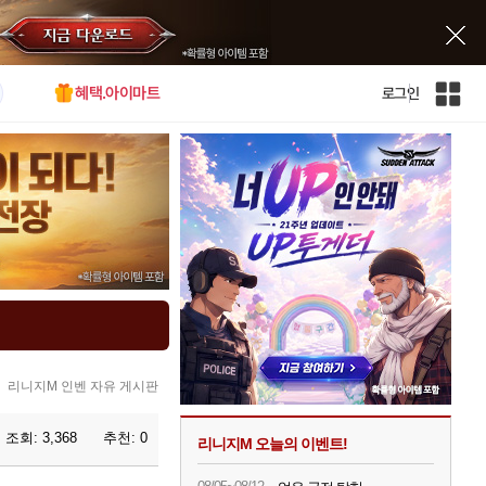
혜택.아이마트
로그인
인
벤
전
체
사
이
트
맵
리니지M 인벤 자유 게시판
조회:
3,368
추천:
0
리니지M 오늘의 이벤트!