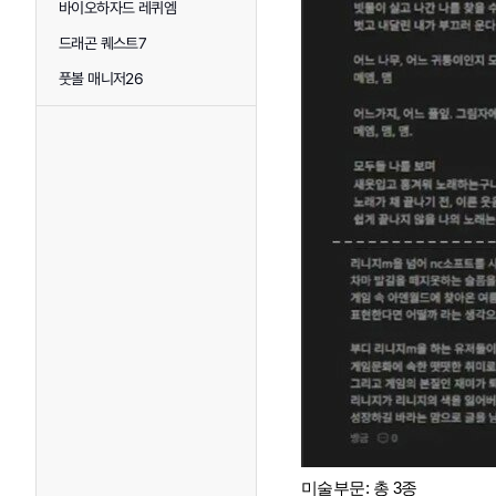
바이오하자드 레퀴엠
드래곤 퀘스트7
풋볼 매니저26
미술부문: 총 3종