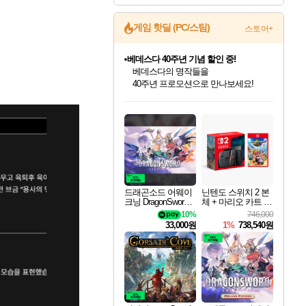
게임 핫딜 (PC/스팀)
스토어+
베데스다 40주년 기념 할인 중!
베데스다의 명작들을
40주년 프로모션으로 만나보세요!
인벤게임즈 8월 특별 할인!
드래곤소드: 어웨이크닝 입점!
문명 7 특별 할인!
귀무자: 검의 길 예약 판매 중!
비스트 오브 리인카네이션 정식 출시!
커세어 코브 출시 기념 할인!
더 렐릭 퍼스트 가디언 정식 출시
마블 투혼 파이팅 소울즈 예약 판매 중!
캡콤 프렌차이즈 할인 진행 중!
캡콤 일부 상품 상시 할인
스타워즈 은하계 레이서
로블록스 기프트 카드 공식 입점
인기 퍼블리셔 모음!
스팀으로 만나는 드래곤소드!
조선&고려 DLC 출시 예정
10% 할인과
게임프릭 신작 IP
해적'섬'을 발전시키자!
설화x하드코어 액션!
마블 히어로 총 출동&화려한 격투!
몬헌, 바하 등 인기 IP를
몬헌 와일즈 & 드래곤즈 도그마2
인벤게임즈에서 10% 추가 적립
Robux를 가장 안전하고
최대 90% 할인가를 만나보세요!
네이버혜택과 함께 만나보세요!
50%할인&추가 적립까지!
이니&베니 혜택까지!
네이버 혜택가와 함께 예약하세요!
할인&네이버혜택으로 만나보세요!
네이버페이 혜택과 만나보세요!
네이버 포인트 혜택까지!
할인가에 만나보세요!
일부 에디션 상시 할인!
혜택으로 예약 판매 중
편안하게 충전하세요
드래곤소드 어웨이
닌텐도 스위치 2 본
크닝 DragonSword A
체 + 마리오 카트 월
wakening
드
10%
746,000
33,000원
1%
738,540원