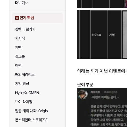
더보기
인기 팟벤
팟벤 바로가기
치지직
차벤
걸그룹
여행
아래는 제가 이번 이밴트에
해외게임정보
게임 영상
문예부문
HyperX OMEN
브이 라이징
일곱 개의 대죄: Origin
몬스터헌터 스토리즈3