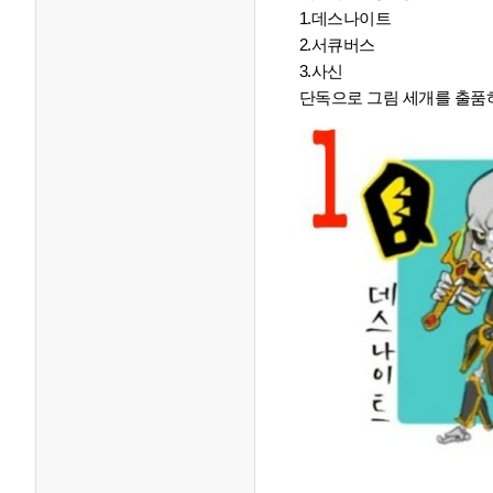
1.데스나이트
2.서큐버스
3.사신
단독으로 그림 세개를 출품