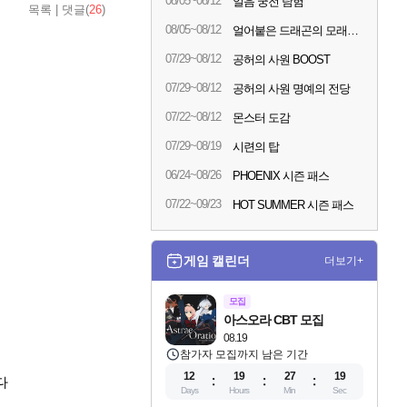
08/05~08/12
얼음 궁전 탐험
목록
|
댓글(
26
)
08/05~08/12
얼어붙은 드래곤의 모래시계
07/29~08/12
공허의 사원 BOOST
07/29~08/12
공허의 사원 명예의 전당
07/22~08/12
몬스터 도감
07/29~08/19
시련의 탑
06/24~08/26
PHOENIX 시즌 패스
07/22~09/23
HOT SUMMER 시즌 패스
게임 캘린더
더보기+
모집
아스오라 CBT 모집
08.19
참가자 모집까지 남은 기간
12
19
27
17
다
Days
Hours
Min
Sec