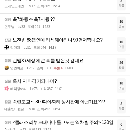
3
댓글
노게인노페인
Lv.17
조회 305
15:34
축7화룡 -> 축7지룡 ??
잡담
16
댓글
연두닝
Lv.73
조회 921
14:37
노전변 88렙인데 리세해야되나 90먼저찍나요?
잡담
10
댓글
악마왕
Lv.51
조회 644
14:17
린엠X) 세상에 큰 죄를 받은것 같네요
잡담
26
댓글
연인여포
Lv.52
조회 1301
추천 4
14:08
혹시 저 마격기되나여?
질문
10
댓글
매력덩어리
Lv.73
조회 387
14:01
숙련도교체 800다야짜리 상시판매 아닌가요???
잡담
3
댓글
대출받아현질
Lv.10
조회 452
13:54
<클래스 리부트때마다 돌고도는 역차별 주의> 120일
잡담
0
댓글
Audirs7
Lv.42
조회 232
13:52