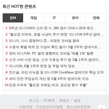
최근 HOT한 콘텐츠
린M
게임
IT
유머
연예
1
9주년 리니지M의 신의 한 수, BM 장비 아데나 판매 예고
2
"불요정 리부트, 로컬 사냥터 추가 예정" 리니지M 9주년 업데이트 예고
3
리니지, 다시 증명하다 ② - 되찾은 모바일 왕좌
4
수호석 특별 제작 전 가성비 확인 필수! 3월 2주차 업데이트 이슈
5
엔씨 리니지M, PC 결제 병행에도 모바일 '매출 1위' 탈환
6
신규 서버 사전 생성, 신규 수호성 추가 등 3월 1주차 업데이트 이슈
7
리니지M, 8월 1주차 한정 및 주말 제작 정보
8
진드슬, 라던 리뉴얼 등 리니지M ContiNew 업데이트 핵심 요약
9
파티 던전 무임승차 개선 등 5월 4주차 업데이트 이슈
10
요정 리부트 "활요정 프레임 파괴, 검요정 향수 부활"
로그인
PC화면
퀵링크
설정
청소년보호정책
이용약관
개인정보처리방침
▲