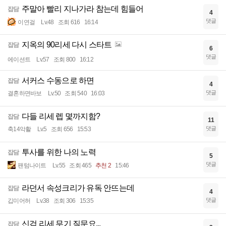
주말아 빨리 지나가라 참는데 힘들어
잡담
4
댓글
이연걸
Lv.48
조회 616
16:14
지옥의 90리세 다시 스타트
잡담
6
댓글
에이션트
Lv.57
조회 800
16:12
서커스 수동으로 하면
잡담
4
댓글
결혼하면바보
Lv.50
조회 540
16:03
다들 리세 렙 몇까지함?
잡담
11
댓글
축14악활
Lv.5
조회 656
15:53
투사를 위한 나의 노력
잡담
5
댓글
팬텀나이트
Lv.55
조회 465
추천 2
15:46
라던서 속성크리가 유독 안뜨는데
잡담
4
댓글
깁미어허
Lv.38
조회 306
15:35
신검 리세 무기 질문요...
잡담