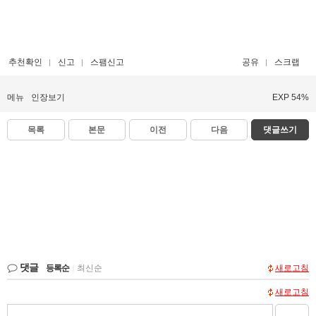
추천확인
신고
스팸신고
공유
스크랩
메뉴
인장보기
EXP 54%
목록
본문
이전
다음
댓글쓰기
댓글
등록순
|
최신순
새로고침
새로고침