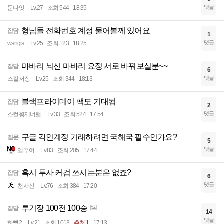
댓글
문나잇
Lv.27
조회 544
18:35
형님들 전화번호 계정 물어볼께 있어요
잡담
1
댓글
wsngis
Lv.25
조회 123
18:25
마바리 뇌신 마바리 요정 서로 바꿔보실분~~
잡담
6
댓글
스킬저장
Lv.25
조회 344
18:13
블랙프라이데이 팩도 기대됨
잡담
2
댓글
스컬윙제너럴
Lv.33
조회 524
17:54
구글 각인계정 거래하려면 국해국 필수인가요?
질문
5
댓글
엘푸여
Lv.83
조회 205
17:44
혹시 투사 커검 쓰시는분은 없죠?
잡담
6
댓글
천사신
Lv.76
조회 384
17:20
투기장 100전 100승
잡담
14
댓글
하빵2
Lv.21
조회 1013
추천 1
17:13