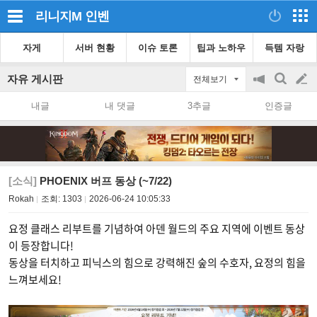
리니지M
인벤
자게
서버 현황
이슈 토론
팁과 노하우
득템 자랑
자유 게시판
전체보기
공
검
글
지
색
내글
내 댓글
3추글
인증글
on/off
쓰
기
[소식]
PHOENIX 버프 동상 (~7/22)
Rokah
조회:
1303
2026-06-24 10:05:33
요정 클래스 리부트를 기념하여 아덴 월드의 주요 지역에 이벤트 동상
이 등장합니다!
동상을 터치하고 피닉스의 힘으로 강력해진 숲의 수호자, 요정의 힘을
느껴보세요!