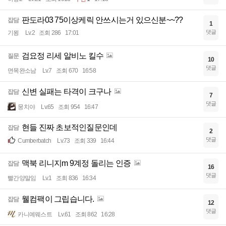
판도라03 75이상케릭 안쓰시는거 있으신분~~??
잡담
1
댓글
기묑
Lv.2
조회 286
17:01
검요정 리세 알비노 킬수
질문
10
댓글
면목완소남
Lv.7
조회 670
16:58
신변 실패는 타격이 크구나
잡담
7
댓글
뭉치야
Lv.65
조회 954
16:47
현들 진짜 초보적인질문인데
잡담
2
댓글
Cumberbatch
Lv.73
조회 339
16:44
맥북 리니지m 9계정 돌리는 인증
잡담
16
댓글
빨간양말임
Lv.1
조회 836
16:34
웰컴팩이 그립습니다.
잡담
12
댓글
카니예웨스트
Lv.61
조회 862
16:28