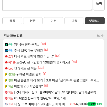
등록
목록
본문
이전
다음
댓글보기
지금 뜨는 인벤
더보기+
[10]
임나은) 진짜 음지;;
클립
[5]
주식 UFC라는 우정잉
클립
[55]
다시 봐도 올해의 명언 아님...?
로아
[65]
노진구: 전 국민한테 10만원씩 줄거야.gif
메이플
[33]
t1 3세트 진 이유
LoL
[1]
귀여운 아일릿 원희
걸그룹
버전 콘텐츠 미리 보기 | 3.6 버전 「신기루 속 등불 그림자, 속세에 깃든 검의 결심」이 8월 20일에 업데이트됩니다!
명조
[5]
아반테 2.0 자연흡기?
차벤
[국내 최저가 링크] 헬로바이오 알파CD 원데이핏 알파시글로덱스트린, 3g, 14포, 12개
핫딜
63%할인 한우대학 한우잡육, 1kg, 1개
핫딜
더 킹 오브 파이터즈 98 얼티밋 매치 파이널 에디션 THE KING OF FIGHTERS 98 ULTIMATE MATCH FINAL EDITION
70%
4,800원
10%
특가