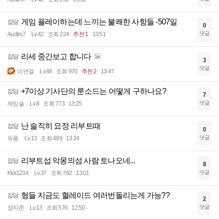
게임 플레이하는데 느끼는 불쾌한 사항들 -507일
잡담
0
댓글
Audirs7
Lv.42
조회 224
추천 1
13:51
리세 중간보고 합니다
잡담
3
댓글
이연걸
Lv.48
조회 970
추천 2
13:47
+7이상 기사단의 룬소드는 어떻게 구하나요?
잡담
7
댓글
제임술
Lv.8
조회 773
13:25
난 솔직히 요정 리부트때
잡담
0
댓글
듀퐁
Lv.13
조회 499
13:24
리부트섭 악몽의섬 사람 토나오네...
잡담
8
댓글
Kkk1234
Lv.37
조회 782
13:01
형들 지금도 혈레이드 여러번돌리는게 가능??
잡담
2
댓글
장지존
Lv.13
조회 576
12:50