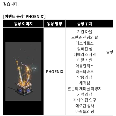
같습니다.
[이벤트 동상 ‘PHOENIX’]
동상 이미지
동상 명칭
등장 위치
기란 마을
오만과 신념의 탑
에스카로스
잊혀진 섬
동상 
테베라스 사막
티칼 사원
아틀란티스
PHOENIX
라스타바드
악몽의 섬
해적섬
혼돈의 개미굴 야영지
기억의 섬
지배의 탑 입구
에오딘 성채
마족들의 땅