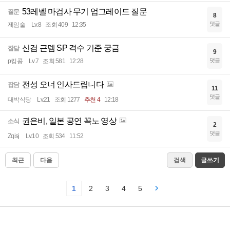
53레벨 마검사 무기 업그레이드 질문
질문
8
댓글
제임술
Lv.8
조회 409
12:35
신검 근뎀 SP 격수 기준 궁금
잡담
9
댓글
p킹콩
Lv.7
조회 581
12:28
전성 오너 인사드립니다
잡담
11
댓글
대박식당
Lv.21
조회 1277
추천 4
12:18
권은비, 일본 공연 꼭노 영상
소식
2
댓글
Zqisj
Lv.10
조회 534
11:52
최근
다음
검색
글쓰기
1
2
3
4
5