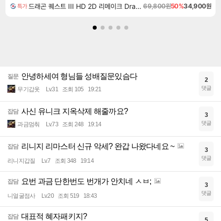
드래곤 퀘스트 III HD 2D 리메이크 Dragon Quest III HD 2D Remake
69,800원
50%
34,900원
특가
안녕하세여 형님들 성배질문있슴다
질문
2
댓글
무기갑옷
Lv.31
조회 105
19:21
사신 유니크 지옥삭제 해줄까요?
잡담
3
댓글
과금멈춰
Lv.73
조회 248
19:14
리니지 리마스터 신규 악세? 완갑 나왔다네요 ~
잡담
3
댓글
리니지갑질
Lv.7
조회 348
19:14
요번 과금 단한번도 번개가 안치네 ㅅㅂ;
잡담
3
댓글
니얼굴점사
Lv.20
조회 519
18:43
대표적 혜자패키지?
잡담
5