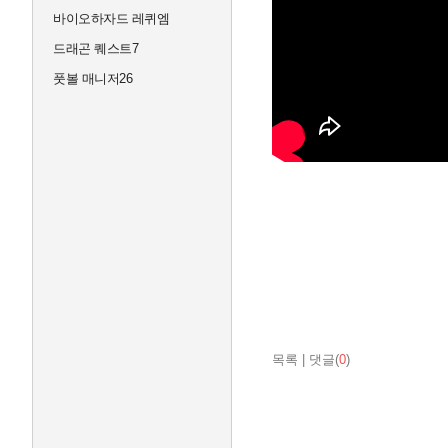
바이오하자드 레퀴엠
드래곤 퀘스트7
풋볼 매니저26
목록
|
댓글(
0
)