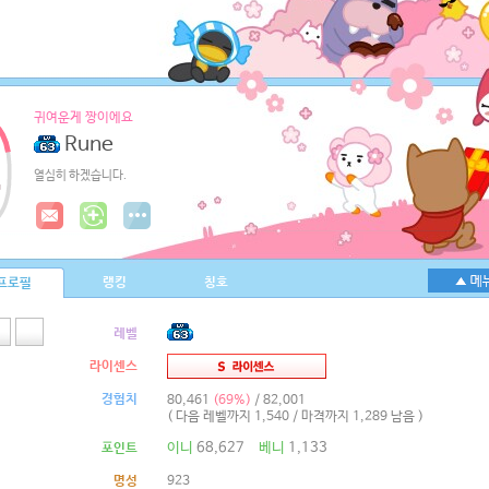
귀여운게 짱이에요
Rune
열심히 하겠습니다.
랭킹
칭호
프로필
레벨
라이센스
경험치
80,461
(69%)
/ 82,001
( 다음 레벨까지 1,540 / 마격까지 1,289 남음 )
이니
68,627
베니
1,133
포인트
명성
923