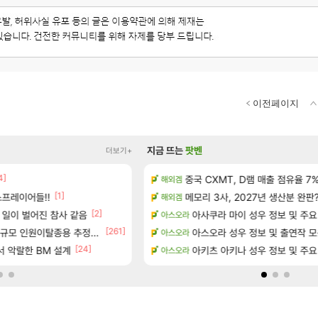
이전페이지
지금 뜨는
팟벤
더보기+
]
4]
[5]
중국 CXMT, D램 매출 점유율 7%…
D.mon 스킬셋 나왔다
해외겜
오버워치
[1]
[5]
프레이어들!!
 공략 (36개) - 미식가 도전과제
메모리 3사, 2027년 생산분 완판
주말패키지 결과.....
해외겜
리니지M
[2]
[29]
으로의 예상 (루머)
 일이 벌어진 참사 같음
결국 돌고 돌아 와우
아사쿠라 마이 성우 정보 및 주요
아스오라
와우
[261]
서리화신의 분노 티저
규모 인원이탈종용 추정사건
영웅무기도안 제작 질문
아스오라 성우 정보 및 출연작 
아스오라
SOL
[24]
테이크투 “내부 예상 크게 넘어”
 악랄한 BM 설계
환산 13만 스펙으로 삐져서 매주 수로 10만
아키츠 아키나 성우 정보 및 주요
아스오라
메이플