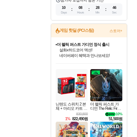
참가자 모집까지 남은 기간
10
08
28
45
Days
Hours
Min
Sec
게임 핫딜 (PC/스팀)
스토어+
더 렐릭 퍼스트 가디언 정식 출시
설화x하드코어 액션!
네이버페이 혜택과 만나보세요!
인벤게임즈 8월 특별 할인!
드래곤소드: 어웨이크닝 입점!
문명 7 특별 할인!
마블 투혼 파이팅 소울즈 정식출시!
귀무자: 검의 길 예약 판매 중!
비스트 오브 리인카네이션 정식 출시!
커세어 코브 출시 기념 할인!
베데스다 40주년 기념 할인 중!
캡콤 프렌차이즈 할인 진행 중!
캡콤 일부 상품 상시 할인
스타워즈 은하계 레이서
로블록스 기프트 카드 공식 입점
인기 퍼블리셔 모음!
스팀으로 만나는 드래곤소드!
조선&고려 DLC 출시 예정
마블 히어로 총 출동&화려한 격투!
10% 할인과
게임프릭 신작 IP
해적'섬'을 발전시키자!
베데스다의 명작들을
몬헌, 바하 등 인기 IP를
몬헌 와일즈 & 드래곤즈 도그마2
인벤게임즈에서 10% 추가 적립
Robux를 가장 안전하고
최대 90% 할인가를 만나보세요!
네이버혜택과 함께 만나보세요!
50%할인&추가 적립까지!
네이버 포인트 혜택까지!
이니&베니 혜택까지!
네이버 혜택가와 함께 예약하세요!
할인&네이버혜택으로 만나보세요!
40주년 프로모션으로 만나보세요!
할인가에 만나보세요!
일부 에디션 상시 할인!
혜택으로 예약 판매 중
편안하게 충전하세요
닌텐도 스위치 2 본
더 렐릭 퍼스트 가
체 + 마리오 카트 월
디언 The Relic First
드 + 슈퍼 마리오 파
Guardian
830,800
10%
티 잼버리 닌텐도
1%
822,490원
51,500원
스위치 2 에디션 +
잼버리 TV 번들