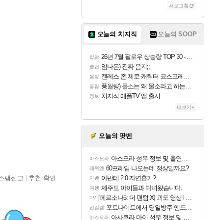
새로고침
오늘의 치지직
오늘의 SOOP
26년 7월 팔로우 상승량 TOP 30 - 월간 치지직
잡담
임나은) 진짜 음지;;
클립
젠레스 존 제로 캐릭터 코스프레한 꽁주
짤방
풍월량) 물소는 왜 물소라고 하는거야? 아! 그만 ㅋㅋ 알았어 ㅋㅋ
클립
치지직 애플TV 앱 출시
정보
더보기+
오늘의 팟벤
아스오라 성우 정보 및 출연작 모음
아스오라
60프레임 나오는데 정상일까요?
레퀴엠
스팸신고
추천 확인
아반테 2.0 자연흡기?
차벤
제주도 아이들과 다녀왔습니다.
여행
[페르소나5: 더 팬텀 X] 괴도 영상 l 타카마키 안·댄싱 스타
PV
포트나이트에서 명일방주 엔드필드 [펠리카] 판매 예정
섭컬겜
아사쿠라 마이 성우 정보 및 주요 필모
아스오라