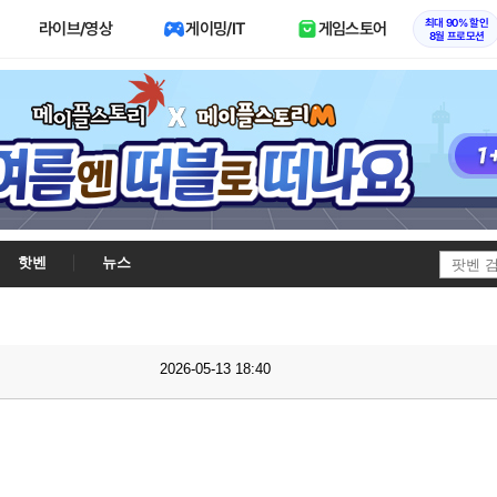
최대 90% 할인
라이브/영상
게이밍/IT
게임스토어
8월 프로모션
핫벤
뉴스
2026-05-13 18:40