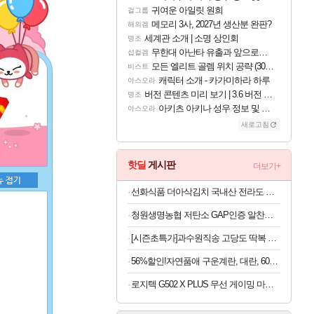
귀여운 아일릿 원희
걸그룹
메모리 3사, 2027년 생산분 완판?
해외겜
세계관 소개 | 소명 상인회
명조
무한대 아난타 유출과 앞으로의 예상 (루머)
섭컬겜
모든 엘리트 골렘 위치 공략 (30개) - 방랑 결투가
비스트
캐릭터 소개 - 카가미하라 하루
아스오라
버전 콘텐츠 미리 보기 | 3.6 버전 「신기루 속 등불 그림자, 속세에 깃든 검의 결심」이 8월 20일에 업데이트됩니다!
명조
아키츠 아키나 성우 정보 및 주요 필모
아스오라
새로고침
핫딜
게시판
더보기+
선화식품 더아삭김치 국내산 전라도 배추 포기김치 10kg
청원생명농협 저탄소 GAP인증 알찬미 특등급 10kg
[시즌초특가]과수원직송 고당도 딱복 차돌복숭아, 1박스, 2kg (9-10과)
56%할인!자연품애 구운계란, 대란, 60구, 1박스
로지텍 G502 X PLUS 무선 게이밍 마우스 블랙