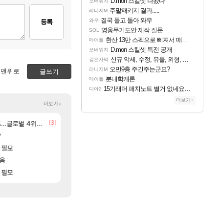
D.mon 스킬셋 나왔다
오버워치
주말패키지 결과.....
리니지M
결국 돌고 돌아 와우
와우
등록
영웅무기도안 제작 질문
SOL
환산 13만 스펙으로 삐져서 매주 수로 10만점 치고있으면 ㅋㅋ
메이플
D.mon 스킬셋 특전 공개
오버워치
신규 악세, 수정, 유물, 외형, 물약 요약
검은사막
오만9층 주긴주는군요?
리니지M
맨위로
글쓰기
분내학개론
메이플
15기래더 패치노트 별거 없네요~없데이트수준?
디아2
더보기+
더보기+
[3]
[3]
글로벌 4위로 부상
선녀바위해수욕장
D.mon 스킬셋 특전 공개
여행
오버워치
[8]
?
8월 28일 넷플릭스에서 예고편 공개 예정
신규 악세, 수정, 유물, 외형, 물약 요약
GTA6
검은사막
[17]
 필모
모든 바우에라 업그레이드 아이템 획득 위치 공략 
오만9층 주긴주는군요?
비스트
리니지M
[170]
모음
분내학개론
카가미하라 하루 성우 정보 및 주요 필모
아스오라
메이플
[88]
점 치고있으면 ㅋㅋ
 필모
15기래더 패치노트 별거 없네요~없데이트수
모든 엘리트 골렘 위치 공략 (30개) - 방랑 
비스트
디아2