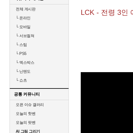
전체 게시판
LCK - 전령 3
└
온라인
└
모바일
└
서브컬쳐
└
스팀
└
PS5
└
엑스박스
└
닌텐도
└
쇼츠
공통 커뮤니티
오픈 이슈 갤러리
오늘의 핫벤
오늘의 팟벤
AI 그림 그리기