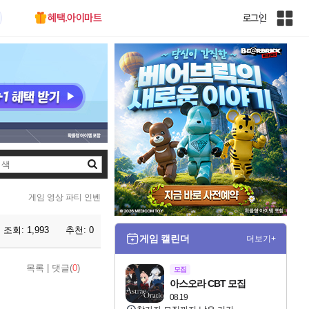
혜택.아이마트
로그인
인
벤
전
체
사
이
트
맵
검
색
게임 영상 파티 인벤
조회:
1,993
추천:
0
게임 캘린더
더보기+
목록
|
댓글(
0
)
모집
아스오라 CBT 모집
08.19