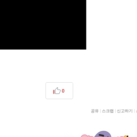
0
공유
스크랩
신고하기