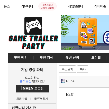
로스트아크
뉴스
커뮤니티
게임캘린더
게이머존
기대평 이벤트
팟벤 메인
팟벤 검색
팟벤 신청
오이갤
게임 영상 파티
주소보기
복사
로그인하고
Rune
출석보상
받으세요!
로그인
[쇼츠]
회원가입
ID/PW 찾기
커뮤니티 게시판