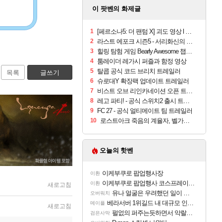
이 팟벤의 화제글
1
[페르소나5: 더 팬텀 X] 괴도 영상 l 타카마키 안·댄싱 스타
2
라스트 에포크 시즌5 - 서리화신의 분노 티저
3
힐링 탐험 게임 Bearly Awesome 챕터 1 트레일러
4
툼레이더 레가시 퍼즐과 함정 영상
5
탈콥 공식 코드 브리치 트레일러
목록
글쓰기
6
슈로대Y 확장팩 업데이트 트레일러
7
비스트 오브 리인카네이션 오픈 트레일러
8
레고 파티! - 공식 스위치2 출시 트레일러
9
FC 27 - 공식 얼티메이트 팀 트레일러
10
로스트아크 죽음의 계율자, 벨가르딘 티저
오늘의 핫벤
이케부쿠로 팝업행사장
이환
이케부쿠로 팝업행사 코스프레이어들!!
이환
새로고침
유나 얼굴은 우려했던 일이 벌어진 참사 같음
오버워치
베라서버 1위길드 내 대규모 인원이탈종용 추정사건
메이플
새로고침
펄없의 퍼주는듯하면서 악랄한 BM 설계
검은사막