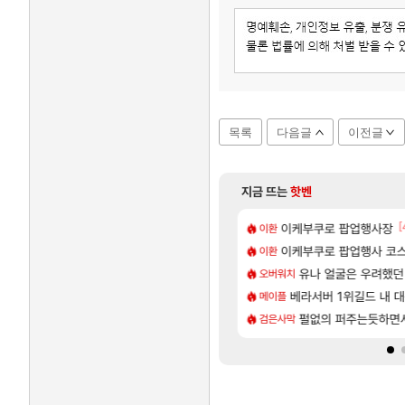
목록
다음글
이전글
지금 뜨는
핫벤
[3]
[1
[
욕장
스킬셋 특전 공개
아반테 2.0 자연흡기?
이케부쿠로 팝업행사장
차벤
이환
[8]
넷플릭스에서 예고편 공개 예정
 수정, 유물, 외형, 물약 요약
이케부쿠로 팝업행사 코스
모든 요리/작물 책 획득 위치
비스트
이환
[17]
업그레이드 아이템 획득 위치 공략 (89개)
주긴주는군요?
무한대 아난타 유출과 앞
유나 얼굴은 우려했던
섭컬겜
오버워치
[170]
하루 성우 정보 및 주요 필모
라스트 에포크 시즌5 - 
베라서버 1위길드 내 대
PV
메이플
[7]
패치노트 별거 없네요~없데이트수준?
렘 위치 공략 (30개) - 방랑 결투가
‘GTA 6’ 예판 흥행…
펄없의 퍼주는듯하면서
해외겜
검은사막