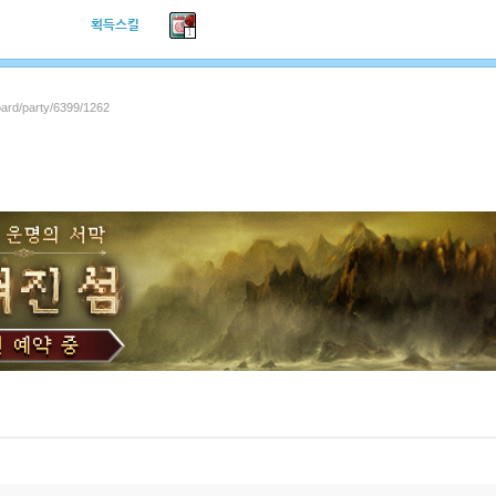
획득스킬
1
oard/party/6399/1262