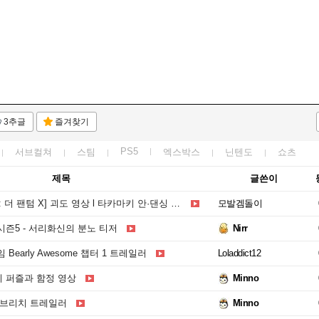
3추글
즐겨찾기
PS5
서브컬쳐
스팀
엑스박스
닌텐도
쇼츠
제목
글쓴이
더 팬텀 X] 괴도 영상 l 타카마키 안·댄싱 스타
모발겜돌이
즌5 - 서리화신의 분노 티저
Nirr
Bearly Awesome 챕터 1 트레일러
Loladdict12
 퍼즐과 함정 영상
Minno
 브리치 트레일러
Minno