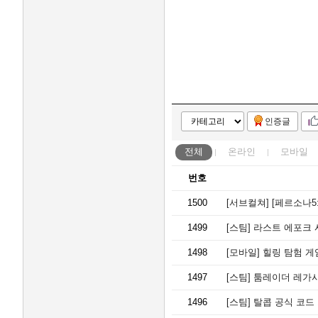
인증글
전체
온라인
모바일
번호
1500
[서브컬쳐]
[페르소나5: 
1499
[스팀]
라스트 에포크 시
1498
[모바일]
힐링 탐험 게임 
1497
[스팀]
툼레이더 레가시
1496
[스팀]
탈콥 공식 코드