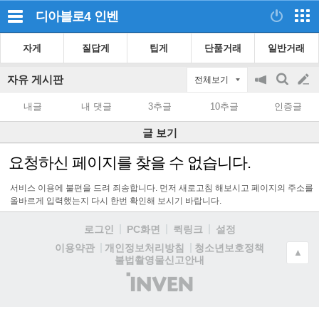
디아블로4
인벤
자게
질답게
팁게
단품거래
일반거래
자유 게시판
전체보기
공
검
글
지
색
내글
내 댓글
3추글
10추글
인증글
on/off
쓰
글 보기
기
요청하신 페이지를 찾을 수 없습니다.
서비스 이용에 불편을 드려 죄송합니다. 먼저 새로고침 해보시고 페이지의 주소를
올바르게 입력했는지 다시 한번 확인해 보시기 바랍니다.
로그인
PC화면
퀵링크
설정
청소년보호정책
이용약관
개인정보처리방침
▲
불법촬영물신고안내
(주)
인
벤