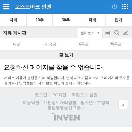
로스트아크
인벤
자게
10추
30추
직게
팁게
자유 게시판
전체보기
공
검
글
지
색
내글
내 댓글
10추글
30추글
on/off
쓰
글 보기
기
요청하신 페이지를 찾을 수 없습니다.
서비스 이용에 불편을 드려 죄송합니다. 먼저 새로고침 해보시고 페이지의 주소를
올바르게 입력했는지 다시 한번 확인해 보시기 바랍니다.
로그인
PC화면
퀵링크
설정
청소년보호정책
이용약관
개인정보처리방침
▲
불법촬영물신고안내
(주)
인
벤