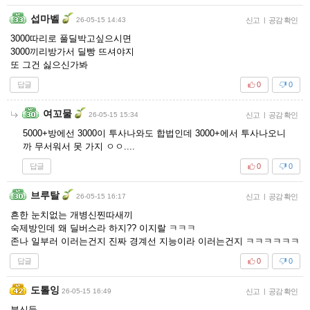
섭마벨
26-05-15 14:43
신고
|
공감 확인
3000따리로 풀딜박고싶으시면
3000끼리방가서 딜빵 뜨셔야지
또 그건 싫으신가봐
답글
0
0
여꼬물
26-05-15 15:34
신고
|
공감 확인
5000+방에선 3000이 투사나와도 합법인데 3000+에서 투사나오니
까 무서워서 못 가지 ㅇㅇ....
답글
0
0
브루탈
26-05-15 16:17
신고
|
공감 확인
흔한 눈치없는 개병신찐따새끼
숙제방인데 왜 딜버스라 하지?? 이지랄 ㅋㅋㅋ
존나 일부러 이러는건지 진짜 경계선 지능이라 이러는건지 ㅋㅋㅋㅋㅋㅋ
답글
0
0
도톨잉
26-05-15 16:49
신고
|
공감 확인
븅신들