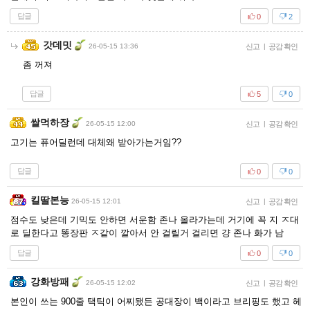
답글
0
2
갓데밋
26-05-15 13:36
신고
|
공감 확인
좀 꺼져
답글
5
0
쌀먹하장
26-05-15 12:00
신고
|
공감 확인
고기는 퓨어딜런데 대체왜 받아가는거임??
답글
0
0
킬딸본능
26-05-15 12:01
신고
|
공감 확인
점수도 낮은데 기믹도 안하면 서운함 존나 올라가는데 거기에 꼭 지 ㅈ대
로 딜한다고 똥장판 ㅈ같이 깔아서 안 걸릴거 걸리면 걍 존나 화가 남
답글
0
0
강화방패
26-05-15 12:02
신고
|
공감 확인
본인이 쓰는 900줄 택틱이 어찌됐든 공대장이 백이라고 브리핑도 했고 헤