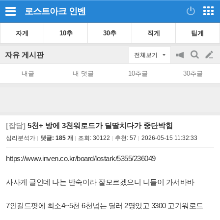
로스트아크
인벤
자게
10추
30추
직게
팁게
자유 게시판
전체보기
공
검
글
지
색
내글
내 댓글
10추글
30추글
on/off
쓰
기
[잡담]
5천+ 방에 3천워로드가 딜딸치다가 중단박힘
심리분석가
댓글: 185 개
조회:
30122
추천:
57
2026-05-15 11:32:33
https://www.inven.co.kr/board/lostark/5355/236049
사사게 글인데 나는 반숙이라 잘모르겠으니 니들이 가서바바
7인길드팟에 최소4~5천 6천넘는 딜러 2명있고 3300 고기워로드