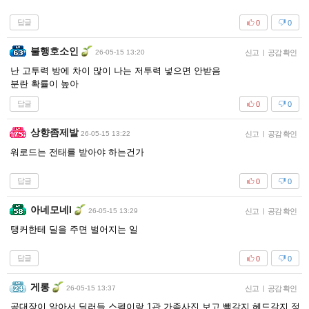
답글
0
0
불행호소인
26-05-15 13:20
신고
|
공감 확인
난 고투력 방에 차이 많이 나는 저투력 넣으면 안받음
분란 확률이 높아
답글
0
0
상향좀제발
26-05-15 13:22
신고
|
공감 확인
워로드는 전태를 받아야 하는건가
답글
0
0
아네모네l
26-05-15 13:29
신고
|
공감 확인
탱커한테 딜을 주면 벌어지는 일
답글
0
0
게롱
26-05-15 13:37
신고
|
공감 확인
공대장이 알아서 딜러들 스펙이랑 1관 가족사진 보고 빽갈지 헤드갈지 정