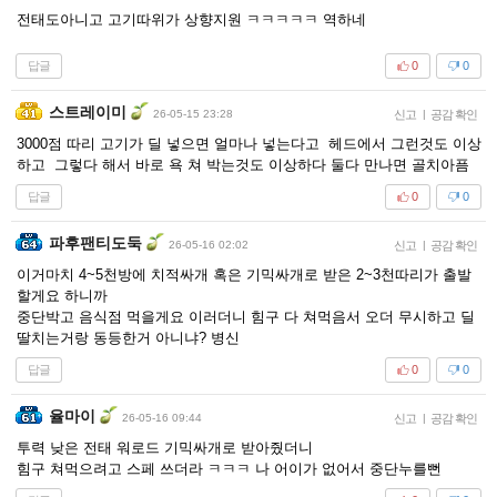
전태도아니고 고기따위가 상향지원 ㅋㅋㅋㅋㅋ 역하네
답글
0
0
스트레이미
26-05-15 23:28
신고
|
공감 확인
3000점 따리 고기가 딜 넣으면 얼마나 넣는다고 헤드에서 그런것도 이상
하고 그렇다 해서 바로 욕 쳐 박는것도 이상하다 둘다 만나면 골치아픔
답글
0
0
파후팬티도둑
26-05-16 02:02
신고
|
공감 확인
이거마치 4~5천방에 치적싸개 혹은 기믹싸개로 받은 2~3천따리가 출발
할게요 하니까
중단박고 음식점 먹을게요 이러더니 힘구 다 쳐먹음서 오더 무시하고 딜
딸치는거랑 동등한거 아니냐? 병신
답글
0
0
율마이
26-05-16 09:44
신고
|
공감 확인
투력 낮은 전태 워로드 기믹싸개로 받아줬더니
힘구 쳐먹으려고 스페 쓰더라 ㅋㅋㅋ 나 어이가 없어서 중단누를뻔