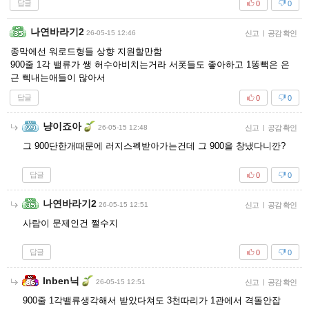
답글
0
0
나연바라기2
26-05-15 12:46
신고
|
공감 확인
종막에선 워로드형들 상향 지원할만함
900줄 1각 밸류가 쌩 허수아비치는거라 서폿들도 좋아하고 1똥빽은 은
근 삑내는애들이 많아서
답글
0
0
냥이죠아
26-05-15 12:48
신고
|
공감 확인
그 900단한개때문에 러지스펙받아가는건데 그 900을 창냈다니깐?
답글
0
0
나연바라기2
26-05-15 12:51
신고
|
공감 확인
사람이 문제인건 쩔수지
답글
0
0
Inben닉
26-05-15 12:51
신고
|
공감 확인
900줄 1각밸류생각해서 받았다쳐도 3천따리가 1관에서 격돌안잡