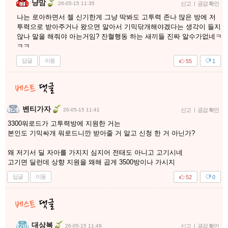
냥맘
26-05-15 11:35
신고
|
공감 확인
나는 로아하면서 젤 신기한게 그냥 딱봐도 고투력 존나 많은 방에 저
투력으로 받아주거나 왔으면 알아서 기믹닦개해야겠다는 생각이 들지
않나 말을 해줘야 아는거임? 잔혈행동 하는 새끼들 진짜 알수가없네ㅋ
ㅋㅋ
답글
이동
55
1
벤티가자
26-05-15 11:41
신고
|
공감 확인
3300워로드가 고투력방에 지원한 거는
본인도 기믹싸개 워로드니깐 받아줄 거 알고 신청 한 거 아닌가?
왜 저기서 딜 자아를 가지지 심지어 전태도 아니고 고기시네
고기면 딜런데 상향 지원을 왜해 곱게 3500방이나 가시지
답글
이동
52
0
대상복
26-05-15 11:49
신고
|
공감 확인