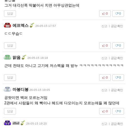
그거 대각선쪽 딱붙어서 치면 아무상관없는데
답글
0
0
에프엑스
26-05-15 17:57
신고
|
공감 확인
ㄷㄷ무습ㄷ
답글
0
0
맑음
26-05-15 18:18
신고
|
공감 확인
근데 전태도 아니고 고기에 저스펙을 왜 받누 ㅋㅋㅋㅋㅋㅋㅋㅋㅋㅋㅋㅋ
답글
0
0
마봉디봉
26-05-15 19:05
신고
|
공감 확인
공팟이면 백퍼 모르는거임
2관에서 사람들이 왜 빽이나 헤드에 다모이는지 모르는애들 꽤 많던데
답글
0
0
illiil
26-05-15 19:20
신고
|
공감 확인