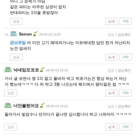
아니 그 문제가 아님
같은 파티는 아무런 상관이 없지
반대파티는 1각을 못받잖아
답글
0
0
Sensn
26-05-16 13:37
신고
|
공감 확인
@브루탈
아 미안 고기 왜데려가냐는 이유에대한 답만 한겨 저난리치
는건 씹새지
답글
0
0
닉네임모코코
26-05-15 14:18
신고
|
공감 확인
가서 글 보면서 엥 1각 깔고 풀버차 박고 뒤로가는건 항상 하는거 아닌
가 했는데ㅋㅋㅋ 다 처 박고 3똥 나오는데 헤드에서 평타질은 씹 ㅋㅋㅋ
답글
0
0
너안불렀어요
26-05-15 14:22
신고
|
공감 확인
들어가서 빛암수나 던지다가 끝나면 감사합니다 하고 나와야지 ㅋㅋㅋㅋ
답글
0
0