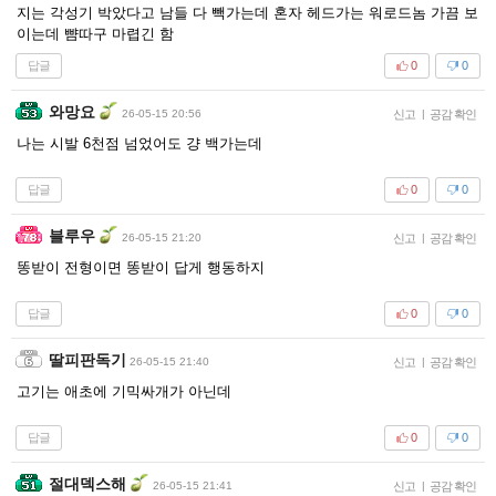
지는 각성기 박았다고 남들 다 빽가는데 혼자 헤드가는 워로드놈 가끔 보
이는데 뺨따구 마렵긴 함
답글
0
0
와망요
26-05-15 20:56
신고
|
공감 확인
나는 시발 6천점 넘었어도 걍 백가는데
답글
0
0
블루우
26-05-15 21:20
신고
|
공감 확인
똥받이 전형이면 똥받이 답게 행동하지
답글
0
0
딸피판독기
26-05-15 21:40
신고
|
공감 확인
고기는 애초에 기믹싸개가 아닌데
답글
0
0
절대덱스해
26-05-15 21:41
신고
|
공감 확인