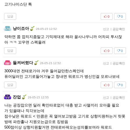
고기나이스단 특
답글
0
0
냥이죠아
26-05-15 12:52
신고
|
공감 확인
약하면 쫌 깝치지좀말고 기믹제대로 해라 꼴사나우니까 어차피 투사잖
아 ㅋㅋ 꼬우면 스펙올려
답글
0
0
들켜버렸다
26-05-15 12:52
신고
|
공감 확인
3000대면 전태로가야 겨우 들어갈만한스펙인데
퓨어딜러인 고기로들어가놓고 창내면 워로드가 병신인걸 모르나보네
답글
0
0
잔업
26-05-15 12:55
신고
|
공감 확인
나는 공장잡으면 딜러 확인따로없이 대충 받고 사멸끼리 모아줄 필요
가 있을때나 직각보는데
점수낮은 워로드 < 만큼은 꼭 열어보고받음 고기로 상향지원하는거 랏폿
방에 파란홀나 지원오는급으로 킹받음
500점이상 상향지원할거면 전태로바꿔오는성의를보여라 워로드