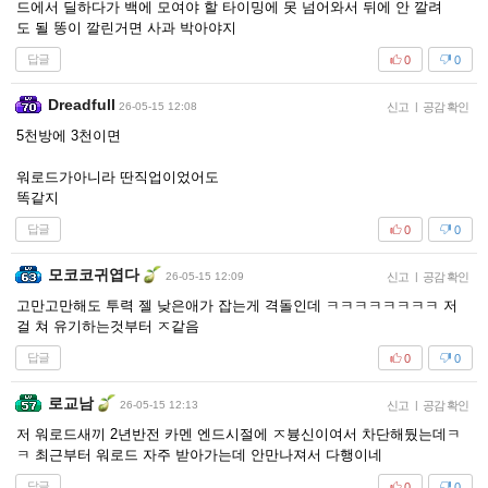
드에서 딜하다가 백에 모여야 할 타이밍에 못 넘어와서 뒤에 안 깔려
도 될 똥이 깔린거면 사과 박아야지
답글
0
0
Dreadfull
26-05-15 12:08
신고
|
공감 확인
5천방에 3천이면
워로드가아니라 딴직업이었어도
똑같지
답글
0
0
모코코귀엽다
26-05-15 12:09
신고
|
공감 확인
고만고만해도 투력 젤 낮은애가 잡는게 격돌인데 ㅋㅋㅋㅋㅋㅋㅋㅋ 저
걸 쳐 유기하는것부터 ㅈ같음
답글
0
0
로교남
26-05-15 12:13
신고
|
공감 확인
저 워로드새끼 2년반전 카멘 엔드시절에 ㅈ븅신이여서 차단해뒀는데ㅋ
ㅋ 최근부터 워로드 자주 받아가는데 안만나져서 다행이네
답글
0
0