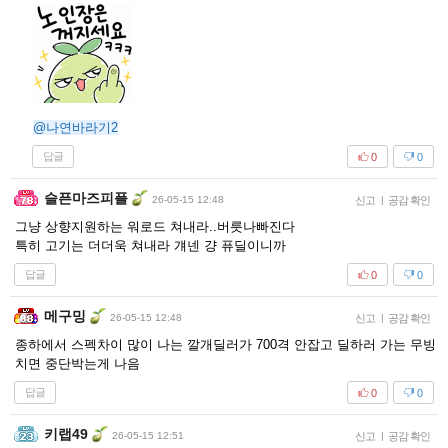
@나연바라기2
답글
0
0
슬픈마즈피플
26-05-15 12:48
신고
|
공감 확인
그냥 상향지원하는 워로드 쳐내라..버릇나빠진다
특히 고기는 더더욱 쳐내라 걔넨 걍 퓨딜이니까
답글
0
0
메구밍
26-05-15 12:48
신고
|
공감 확인
종하에서 스펙차이 많이 나는 깔개딜러가 700격 안잡고 딜하러 가는 무빙
치면 중단박는게 나음
답글
0
0
키랩49
26-05-15 12:51
신고
|
공감 확인