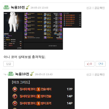
녹용10전
26-05-15 13:43
신고
|
공감 확인
아니 코어 상태보셈 충격적임;
답글
0
0
녹용10전
26-05-15 13:43
신고
|
공감 확인