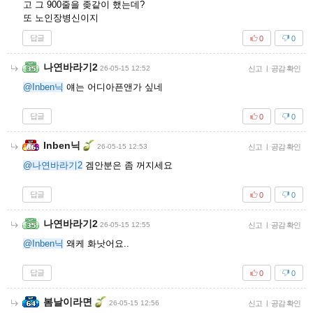
고 그 900줄을 좆같이 했는데?
또 노인장병신이지
답글
0
0
나연바라기2
26-05-15 12:52
신고
|
공감 확인
@Inben닉
얘는 어디아픈앤가 싶네
답글
0
0
Inben닉
26-05-15 12:53
신고
|
공감 확인
@나연바라기2
겜안분은 좀 꺼지세요
답글
0
0
나연바라기2
26-05-15 12:55
신고
|
공감 확인
@Inben닉
왜케 화낫어요..
답글
0
0
봄날이라면
26-05-15 12:56
신고
|
공감 확인