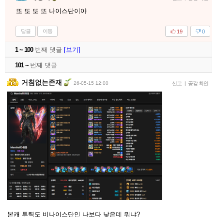
또 또 또 또 나이스단이야
답글
이동
19
0
1 ~ 100
번째 댓글
[보기]
101 ~
번째 댓글
거침없는존재
26-05-15 12:00
신고
|
공감 확인
본캐 투력도 비나이스단인 나보다 낮은데 뭐냐?