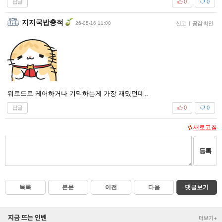
답글
0
0
지지국밥충적
26-05-16 11:00
신고
|
공감 확인
워로드로 케어하거나 기믹하는게 가장 재밌던데..
답글
0
0
새로고침
등록
목록
본문
이전
다음
댓글보기
지금 뜨는 인벤
더보기+