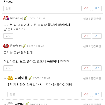
사 goat
답글
0
0
Inben닉
26-05-15 12:38
신고
|
공감 확인
고기는 걍 딜러인데 다른 딜러랑 똑같이 받아야지
걍 고기=수라야
답글
0
0
Perfect
26-05-15 12:40
신고
|
공감 확인
고기는 그냥 딜러인데
직업마크만 보고 좋다고 받으니 폭탄이네 ㅋㅋㅋ
답글
0
0
다라이몽
26-05-15 12:49
신고
|
공감 확인
1각 제외하면 잔재보다 시너지가 안 좋다는거임
답글
0
0
길밥데
26-05-15 14:13
신고
|
공감 확인