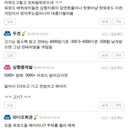
어제도그렇고 또씨발워로드네 ㅋㅋ
워로드 배럭세끼들은 상향지원이 당연한줄아나 랏폿마냥 랏워로드 이런
거있어서 받아주는걸아니까 대충다찔러봄
답글
0
0
두겐
26-05-15 13:10
신고
|
공감 확인
고기는 동스펙 받고 전태는 4000방기준 -300 5~6000기준 -500함 낮게받
으면 그냥 전태러범들 개많음
답글
0
0
상향좀제발
26-05-15 13:14
신고
|
공감 확인
5000+ 방에 3000+ 어로드 받아간거면
알아서 1각쓰고 기고 전방쓰고 해야지
ㅋㅋ 고기? ㅋㅋ
답글
0
0
라디오회관
26-05-15 13:16
신고
|
공감 확인
요즘 워로드들 왜이러냐? 주제를 몰라 왜케