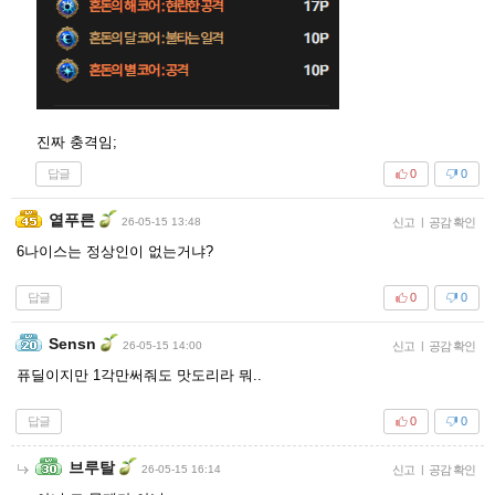
진짜 충격임;
답글
0
0
옅푸른
26-05-15 13:48
신고
|
공감 확인
6나이스는 정상인이 없는거냐?
답글
0
0
Sensn
26-05-15 14:00
신고
|
공감 확인
퓨딜이지만 1각만써줘도 맛도리라 뭐..
답글
0
0
브루탈
26-05-15 16:14
신고
|
공감 확인