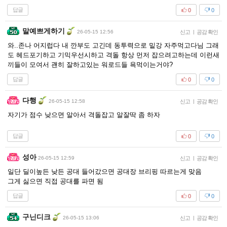
답글
0
0
말예쁘게하기
26-05-15 12:56
신고
|
공감 확인
와..존나 어지럽다 내 깐부도 고긴데 동투력으로 밑강 자주먹고다님 그래
도 헤드포기하고 기믹우선시하고 격돌 항상 먼저 잡으려고하는데 이런새
끼들이 모여서 괜히 잘하고있는 워로드들 욕먹이는거야?
답글
0
0
다행
26-05-15 12:58
신고
|
공감 확인
자기가 점수 낮으면 알아서 격돌잡고 알잘딱 좀 하자
답글
0
0
성아
26-05-15 12:59
신고
|
공감 확인
일단 딜이높든 낮든 공대 들어갔으면 공대장 브리핑 따르는게 맞음
그게 싫으면 직접 공대를 파면 됨
답글
0
0
구닌디크
26-05-15 13:06
신고
|
공감 확인