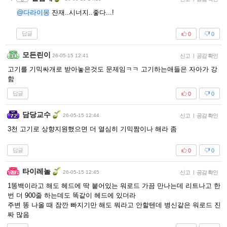
@다라이몽
잔재..시너지..좋다...!
답글
0
0
모든린이
26-05-15 12:41
신고
|
공감 확인
고기를 기믹싸개로 받아놓은것도 문제임ㅋㅋ 고기하는애들은 자아가 강
함
답글
0
0
담당교수
26-05-15 12:44
신고
|
공감 확인
3천 고기로 상향지원했으면 더 열심히 기믹짬이나 해라 좀
답글
0
0
타이레놀
26-05-15 12:45
신고
|
공감 확인
1똥백이라고 해도 헤드에 딱 붙어있는 워로드 가끔 만나는데 리트나고 한
번 더 900줄 하는데도 똑같이 헤드에 있더라
주변 똥 나올 때 잠깐 빠지기만 해도 뭐라고 안할텐데 병신같은 워로드 진
짜 많음