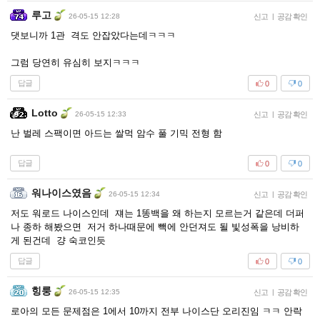
루고
26-05-15 12:28
신고
|
공감 확인
댓보니까 1관 격도 안잡았다는데ㅋㅋㅋ
그럼 당연히 유심히 보지ㅋㅋㅋ
답글
0
0
Lotto
26-05-15 12:33
신고
|
공감 확인
난 벌레 스팩이면 아드는 쌀먹 암수 풀 기믹 전형 함
답글
0
0
워나이스였음
26-05-15 12:34
신고
|
공감 확인
저도 워로드 나이스인데 쟤는 1똥백을 왜 하는지 모르는거 같은데 더퍼
나 종하 해봤으면 저거 하나때문에 빽에 안던져도 될 빛성폭을 낭비하
게 된건데 걍 숙코인듯
답글
0
0
힝룽
26-05-15 12:35
신고
|
공감 확인
로아의 모든 문제점은 1에서 10까지 전부 나이스단 오리진임 ㅋㅋ 안락