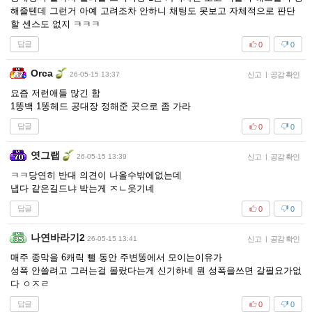
해줄텐데 그런거 아예 고려조차 안하니 채팅도 못보고 자체적으로 판단
할 센스도 없지 ㅋㅋㅋ
답글
0
0
Orca
26-05-15 13:37
신고
|
공감 확인
요즘 저런애들 많긴 함
1똥백 1똥헤드 공대장 정해준 곳으로 좀 가라
답글
0
0
엿그랩
26-05-15 13:39
신고
|
공감 확인
ㅋㅋ당연히 반대 의견이 나올수밖에없는데
냅다 같은길드냐 박는게 ㅈㄴ웃기네
답글
0
0
나연바라기2
26-05-15 13:41
신고
|
공감 확인
매주 종막을 6캐릭 뺄 동안 주변똥에서 모이는이유가
성폭 안쓸려고 그러는걸 몰랐다는게 신기하네 뭔 성폭을쓰면 갈필요가없
다 ㅇㅈㄹ
답글
0
0