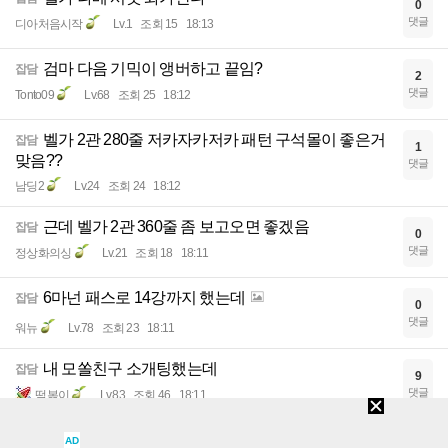
0
댓글
디아처음시작
Lv.1
조회 15
18:13
검마 다음 기믹이 앵버하고 끝임?
잡담
2
댓글
Tonto09
Lv.68
조회 25
18:12
벨가 2관 280줄 저카자카저카 패턴 구석몰이 좋은거
잡담
1
맞음??
댓글
남딩2
Lv.24
조회 24
18:12
근데 벨가 2관 360줄 좀 보고오면 좋겠음
잡담
0
댓글
정상화의싱
Lv.21
조회 18
18:11
6마넌 패스로 14강까지 했는데
잡담
0
댓글
워뉴
Lv.78
조회 23
18:11
내 모쏠친구 소개팅했는데
잡담
9
댓글
떡볶이
Lv.83
조회 46
18:11
투력 6600 소서도 나메 2관까지 클
잡담
AD
2