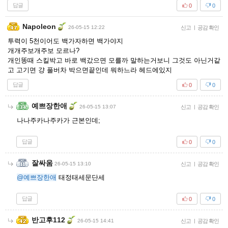
답글
0
0
Napoleon
26-05-15 12:22
신고
|
공감 확인
투력이 5천이어도 백가자하면 백가야지
개개주보개주보 모르나?
개인똥때 스킬박고 바로 백갔으면 모를까 말하는거보니 그것도 아닌거같
고 고기면 걍 풀버차 박으면끝인데 뭐하느라 헤드에있지
답글
0
0
예쁘장한애
26-05-15 13:07
신고
|
공감 확인
나나주카나주카가 근본인데;
답글
0
0
잘싸움
26-05-15 13:10
신고
|
공감 확인
@예쁘장한애
태정태세문단세
답글
0
0
반고후112
26-05-15 14:41
신고
|
공감 확인