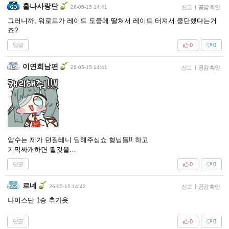
홀나사랑단
26-05-15 14:41
신고
|
공감 확인
그러니까, 워로드가 레이드 도중에 딸쳐서 레이드 터져서 중단했다는거
죠?
답글
0
0
이연희남편
26-05-15 14:41
신고
|
공감 확인
암수는 제가 던질테니 딜해주십쇼 형님들!! 하고
기믹싸개하면 될것을…
답글
0
0
르녜
26-05-15 14:42
신고
|
공감 확인
나이스단 1승 추가욧
답글
0
0