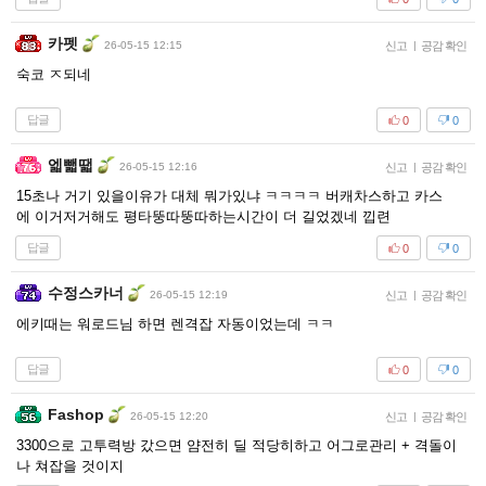
카펫
26-05-15 12:15
신고
|
공감 확인
숙코 ㅈ되네
답글
0
0
엛뺇땗
26-05-15 12:16
신고
|
공감 확인
15초나 거기 있을이유가 대체 뭐가있냐 ㅋㅋㅋㅋ 버캐차스하고 카스
에 이거저거해도 평타뚱따뚱따하는시간이 더 길었겠네 낍련
답글
0
0
수정스카너
26-05-15 12:19
신고
|
공감 확인
에키때는 워로드님 하면 렌격잡 자동이었는데 ㅋㅋ
답글
0
0
Fashop
26-05-15 12:20
신고
|
공감 확인
3300으로 고투력방 갔으면 얌전히 딜 적당히하고 어그로관리 + 격돌이
나 쳐잡을 것이지