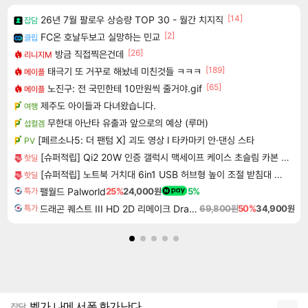
[14]
26년 7월 팔로우 상승량 TOP 30 - 월간 치지직
잡담
[2]
FC온 호날두보고 실망하는 민교
클립
[26]
방금 직접찍은건데
리니지M
[189]
태극기 또 거꾸로 해놨네 미친것들 ㅋㅋㅋ
메이플
[65]
노진구: 전 국민한테 10만원씩 줄거야.gif
메이플
제주도 아이들과 다녀왔습니다.
여행
무한대 아난타 유출과 앞으로의 예상 (루머)
섭컬겜
[페르소나5: 더 팬텀 X] 괴도 영상 l 타카마키 안·댄싱 스타
PV
[슈퍼적립] Qi2 20W 인증 갤럭시 맥세이프 케이스 초슬림 카본 에어스킨아라미드 맥핏 갤럭시Z 폴드8 울트라, 아라미드, 블랙
핫딜
[슈퍼적립] 노트북 거치대 6in1 USB 허브형 높이 조절 받침대 스탠드 LD204H
핫딜
팰월드 Palworld
25%
24,000원
5%
특가
드래곤 퀘스트 III HD 2D 리메이크 Dragon Quest III HD 2D Remake
69,800원
50%
34,900원
특가
벨가 나메 서폿 화가난다
잡담