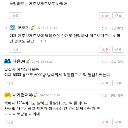
노말하드는 개주보개주보로 바꼈어
답글
0
0
오로킨
26-05-15 17:13
신고
|
공감 확인
이제 개주보개주보에 딱붙으면 안개도 안맞아서 개주보개주보 세명
만 던져도 끝남 ㅋㅋㅋ
답글
0
0
다음34
26-05-15 12:23
신고
|
공감 확인
알잘딱 하지않나보통
어제 5000 붕쯔로 6000방 받아줘서 격돌잡고 기믹 열심히햇는디
답글
0
0
내가먼저야
26-05-15 12:24
신고
|
공감 확인
백에서 1234이라고 말하고 출발햇으면 쳐 들어야지
사람말 개무시하고 지혼자 행동하는건 인성문제 아닌가 ㅋ
ㅈㄴ 내로남불 지리네
답글
0
0