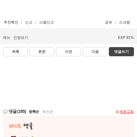
추천확인
신고
스팸신고
공유
스크랩
메뉴
인장보기
EXP 91%
목록
본문
이전
다음
댓글쓰기
댓글
(185)
등록순
|
최신순
새로고침