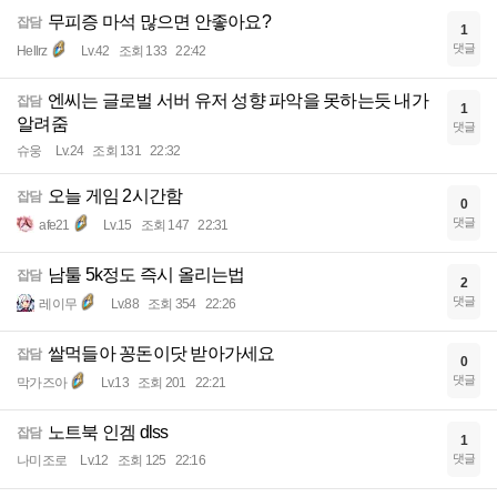
무피증 마석 많으면 안좋아요?
잡담
1
댓글
Hellrz
Lv.42
조회 133
22:42
엔씨는 글로벌 서버 유저 성향 파악을 못하는듯 내가
잡담
1
알려줌
댓글
슈웅
Lv.24
조회 131
22:32
오늘 게임 2시간함
잡담
0
댓글
afe21
Lv.15
조회 147
22:31
남툴 5k정도 즉시 올리는법
잡담
2
댓글
레이무
Lv.88
조회 354
22:26
쌀먹들아 꽁돈이닷 받아가세요
잡담
0
댓글
막가즈아
Lv.13
조회 201
22:21
노트북 인겜 dlss
잡담
1
댓글
나미조로
Lv.12
조회 125
22:16