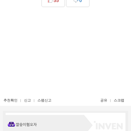
55
0
추천확인
신고
스팸신고
공유
스크랩
쌀숭이혐오자