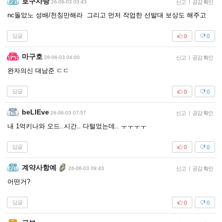
호구사랑
26-06-03 03:43
신고
|
공감 확인
nc돌았노 성배/천칭만해라 그리고 먼저 작업한 선발대 보상도 해주고
답글
0
0
마구호
26-06-03 04:00
신고
|
공감 확인
완자의신 대남준 ㄷㄷ
답글
0
0
beLlEve
26-06-03 07:57
신고
|
공감 확인
내 1억키나와 오드..시간.. 다털었는데.. ㅜㅜㅜㅜ
답글
0
0
계약사항예
26-06-03 09:43
신고
|
공감 확인
어떤거?
답글
0
0