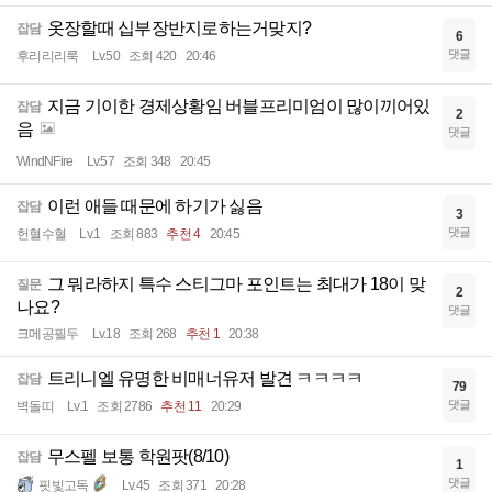
옷장할때 십부장반지로하는거맞지?
잡담
6
댓글
후리리리룩
Lv.50
조회 420
20:46
지금 기이한 경제상황임 버블프리미엄이 많이끼어있
잡담
2
음
댓글
WindNFire
Lv.57
조회 348
20:45
이런 애들 때문에 하기가 싫음
잡담
3
댓글
헌혈수혈
Lv.1
조회 883
추천 4
20:45
그 뭐라하지 특수 스티그마 포인트는 최대가 18이 맞
질문
2
나요?
댓글
크메공필두
Lv.18
조회 268
추천 1
20:38
트리니엘 유명한 비매너유저 발견 ㅋㅋㅋㅋ
잡담
79
댓글
벽돌띠
Lv.1
조회 2786
추천 11
20:29
무스펠 보통 학원팟(8/10)
잡담
1
댓글
핏빛고독
Lv.45
조회 371
20:28