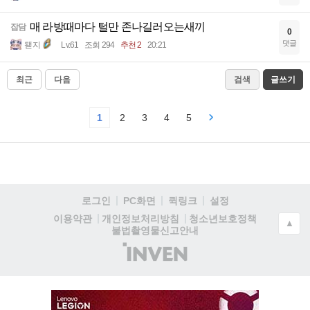
매 라방때마다 털만 존나길러오는새끼
잡담
0
댓글
됃지
Lv.61
조회 294
추천 2
20:21
최근
다음
검색
글쓰기
1
2
3
4
5
로그인
PC화면
퀵링크
설정
청소년보호정책
이용약관
개인정보처리방침
▲
불법촬영물신고안내
(주)
인
벤