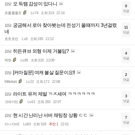
오 득템 감성이 있다니
잡담
0
댓글
호롤롤롤로
Lv.74
조회 319
22:14
궁금해서 로아 찾아봣는데 전성기 올떄까지 3년걸렸
잡담
11
네
댓글
호호호런
Lv.9
조회 285
22:12
히든큐브 외형 이제 거불임?
잡담
4
댓글
백현
Lv.85
조회 320
22:09
[커마질문] 여캐 볼살 질문이요!!
잡담
2
댓글
Milkstars
Lv.22
조회 172
22:08
라이트 유저 제발 ㄲㅈ세여 ㅋㅋㅋㅋㅋㅋ
잡담
3
댓글
크레아틴
Lv.43
조회 283
22:07
현 시간 난리난 서버 채팅창 상황 ㄷㄷ
잡담
7
댓글
리니지m2
Lv.60
조회 529
추천 1
22:01