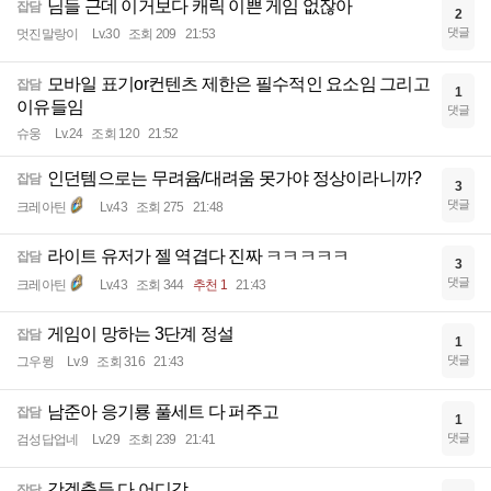
님들 근데 이거보다 캐릭 이쁜 게임 없잖아
잡담
2
댓글
멋진말랑이
Lv.30
조회 209
21:53
모바일 표기or컨텐츠 제한은 필수적인 요소임 그리고
잡담
1
이유들임
댓글
슈웅
Lv.24
조회 120
21:52
인던템으로는 무려윰/대려움 못가야 정상이라니까?
잡담
3
댓글
크레아틴
Lv.43
조회 275
21:48
라이트 유저가 젤 역겹다 진짜 ㅋㅋㅋㅋㅋ
잡담
3
댓글
크레아틴
Lv.43
조회 344
추천 1
21:43
게임이 망하는 3단계 정설
잡담
1
댓글
그우뮝
Lv.9
조회 316
21:43
남준아 응기룡 풀세트 다 퍼주고
잡담
1
댓글
검성답업네
Lv.29
조회 239
21:41
갓겝충들 다 어디감
잡담