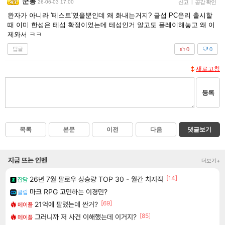
군봉
26-06-03 17:00
신고
|
공감 확인
완자가 아니라 '테스트'였을뿐인데 왜 화내는거지? 글섭 PC온리 출시할
때 이미 한섭은 테섭 확정이었는데 테섭인거 알고도 플레이해놓고 왜 이
제와서 ㅋㅋ
답글
0
0
새로고침
등록
목록
본문
이전
다음
댓글보기
지금 뜨는 인벤
더보기+
[14]
26년 7월 팔로우 상승량 TOP 30 - 월간 치지직
잡담
마크 RPG 고민하는 이경민?
클립
[69]
21억에 팔렸는데 싼거?
메이플
[85]
그러니까 저 사건 이해했는데 이거지?
메이플