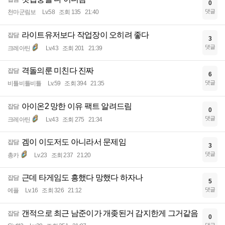
0
댓글
천마군림보
Lv.58
조회 135
21:40
라이트유저보다 작업장이 오히려 좋다
잡담
3
댓글
크레아틴
Lv.43
조회 201
21:39
격돌의룬 미친다 진짜
잡담
6
댓글
비틀비틀비틀
Lv.59
조회 394
21:35
아이온2 망한 이유 팩트 알려드림
잡담
0
댓글
크레아틴
Lv.43
조회 275
21:34
겜이 이도저도 아니라서 문제임
잡담
3
댓글
총카
Lv.23
조회 237
21:20
근데 타게임도 흥했다 망했다 하자나
잡담
5
댓글
에플
Lv.16
조회 326
21:12
갠적으로 최근 남준이가 개좆된거 감지한게 그거같음
잡담
0