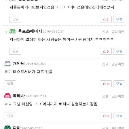
걔들은아가리만털지안접음ㅋㅋㅋㅋ이미접을래면진작에접었지
답글
2
0
후르츠에너지
26-06-03 19:37
신고
|
공감 확인
지금까지 열심히 하는 사람들은 아이온 사랑단이지 ㅋㅋㅋㅋㅋ
답글
0
0
개인님
26-06-03 02:00
신고
|
공감 확인
ㄹㅇ 테스트서버가 따로 없음
답글
0
0
복레사
26-06-03 02:04
신고
|
공감 확인
ㄹㅇ 그냥 테섭임 ㅋㅋ 어디까지 버티나 실험하는거같음
답글
0
0
다마
26-06-03 02:10
신고
|
공감 확인