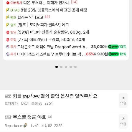
[14]
디몬 부스터는 이해가 안가네
오버워치
8월 28일 넷플릭스에서 예고편 공개 예정
GTA6
[4]
힐러는 안나오고
명조
[명조 | 도미노피자 콜라보] 예고
명조
[59%] 머그바 안동식 순살찜닭, 800g, 2개
핫딜
[77%] 에브리워터 무라벨, 500ml, 40개
핫딜
드래곤소드 어웨이크닝 DragonSword Awakening
33,000원
10%
특가
디제이맥스 리스펙트 V 블루아카이브 팩 DJMAX RESPECT V Blue Archive Pack DLC
65%
6,930원
12%
특가
형들 pvp / pve 열쇠 졸업 옵션좀 알려주세요
질문
3
댓글
크라케라
Lv.14
조회 28
22:54
무스펠 첫클 야호
잡담
2
댓글
Repentance
Lv.40
조회 82
22:52