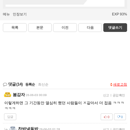
메뉴
인장보기
EXP 93%
목록
본문
이전
다음
댓글쓰기
댓글
(14)
등록순
|
최신순
새로고침
봄감자
26-06-03 00:09
신고
|
공감 확인
이렇게하면 그 기간동안 열심히 했던 사람들이 ㅈ같아서 더 접음 ㅋㅋㅋ
ㅋㅋㅋ
답글
0
0
찬밥냉동밥
26-06-03 01:28
신고
|
공감 확인