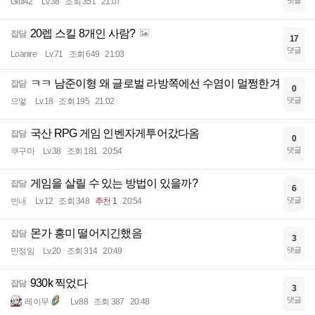
댓글
Giuf42
Lv.38
조회 351
21:07
20렙 스킬 8개인 사람?
잡담
17
댓글
Loanire
Lv.71
조회 649
21:03
ㅋㅋ 남준이형 왜 글로벌 라방쪽에선 수염이 멀쩡한겨
잡담
0
댓글
으엏
Lv.18
조회 195
21:02
국산 RPG 게임 인벤자게투어갔다옴
잡담
0
댓글
쿠구마
Lv.38
조회 181
20:54
게임을 살릴 수 있는 방법이 있을까?
잡담
6
댓글
빈내
Lv.12
조회 348
추천 1
20:54
몬가 흥미 떨어지긴했음
잡담
3
댓글
민정임
Lv.20
조회 314
20:49
930k 찍었다
잡담
3
댓글
레이무
Lv.88
조회 387
20:48