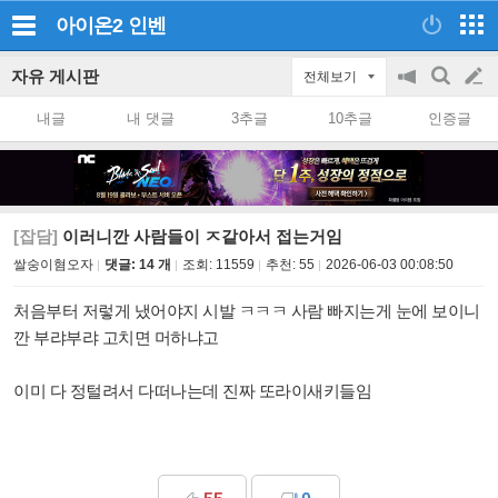
아이온2
인벤
자유 게시판
전체보기
공
검
글
지
색
내글
내 댓글
3추글
10추글
인증글
on/off
쓰
기
[잡담]
이러니깐 사람들이 ㅈ같아서 접는거임
쌀숭이혐오자
댓글: 14 개
조회:
11559
추천:
55
2026-06-03 00:08:50
처음부터 저렇게 냈어야지 시발 ㅋㅋㅋ 사람 빠지는게 눈에 보이니
깐 부랴부랴 고치면 머하냐고
이미 다 정털려서 다떠나는데 진짜 또라이새키들임