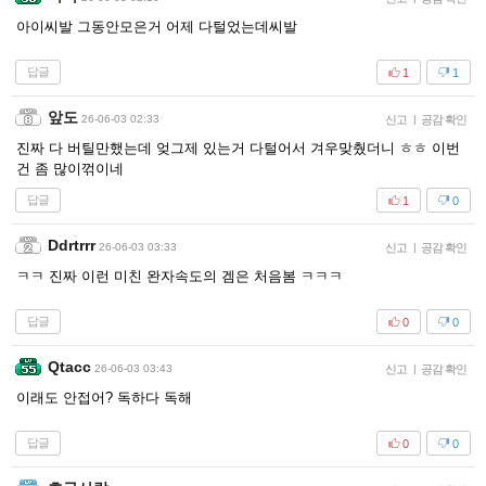
아이씨발 그동안모은거 어제 다털었는데씨발
답글
1
1
앞도
26-06-03 02:33
신고
|
공감 확인
진짜 다 버틸만했는데 엊그제 있는거 다털어서 겨우맞췄더니 ㅎㅎ 이번
건 좀 많이꺾이네
답글
1
0
Ddrtrrr
26-06-03 03:33
신고
|
공감 확인
ㅋㅋ 진짜 이런 미친 완자속도의 겜은 처음봄 ㅋㅋㅋ
답글
0
0
Qtacc
26-06-03 03:43
신고
|
공감 확인
이래도 안접어? 독하다 독해
답글
0
0