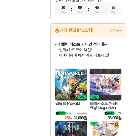
참가자 모집까지 남은 기간
10
09
45
54
Days
Hours
Min
Sec
게임 핫딜 (PC/스팀)
스토어+
더 렐릭 퍼스트 가디언 정식 출시
설화x하드코어 액션!
네이버페이 혜택과 만나보세요!
인벤게임즈 8월 특별 할인!
드래곤소드: 어웨이크닝 입점!
문명 7 특별 할인!
마블 투혼 파이팅 소울즈 정식출시!
귀무자: 검의 길 예약 판매 중!
비스트 오브 리인카네이션 정식 출시!
커세어 코브 출시 기념 할인!
베데스다 40주년 기념 할인 중!
캡콤 프렌차이즈 할인 진행 중!
캡콤 일부 상품 상시 할인
스타워즈 은하계 레이서
로블록스 기프트 카드 공식 입점
인기 퍼블리셔 모음!
스팀으로 만나는 드래곤소드!
조선&고려 DLC 출시 예정
마블 히어로 총 출동&화려한 격투!
10% 할인과
게임프릭 신작 IP
해적'섬'을 발전시키자!
베데스다의 명작들을
몬헌, 바하 등 인기 IP를
몬헌 와일즈 & 드래곤즈 도그마2
인벤게임즈에서 10% 추가 적립
Robux를 가장 안전하고
최대 90% 할인가를 만나보세요!
네이버혜택과 함께 만나보세요!
50%할인&추가 적립까지!
네이버 포인트 혜택까지!
이니&베니 혜택까지!
네이버 혜택가와 함께 예약하세요!
할인&네이버혜택으로 만나보세요!
40주년 프로모션으로 만나보세요!
할인가에 만나보세요!
일부 에디션 상시 할인!
혜택으로 예약 판매 중
편안하게 충전하세요
팰월드 Palworld
드래곤소드 어웨이
크닝 DragonSword A
wakening
5%
32,000
10%
25%
24,000원
33,000원