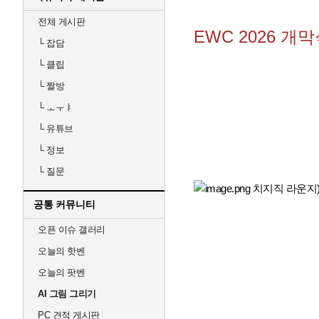
전체 게시판
EWC 2026 개
└
잡담
└
클립
└
짤방
└
ㅗㅜㅑ
└
유튜브
└
정보
└
질문
공통 커뮤니티
오픈 이슈 갤러리
오늘의 핫벤
오늘의 팟벤
AI 그림 그리기
PC 견적 게시판