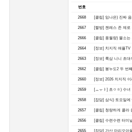
번호
2668
[클립]
임나은) 진짜 음
2667
[짤방]
젠레스 존 제로
2666
[클립]
풍월량) 물소는 왜
2664
[정보]
치지직 애플TV 
2663
[정보]
룩삼 니니 초대
2662
[클립]
봉누도2 두 번째
2660
[정보]
2026 치지직 
2659
[ㅗㅜㅑ]
초ㅇㅎ) 수녀
2658
[잡담]
삼식) 토요일에 
2657
[클립]
청량하게 콜라 
2656
[클립]
수련수련 터미
2655
[잡담]
가산 마리오아울