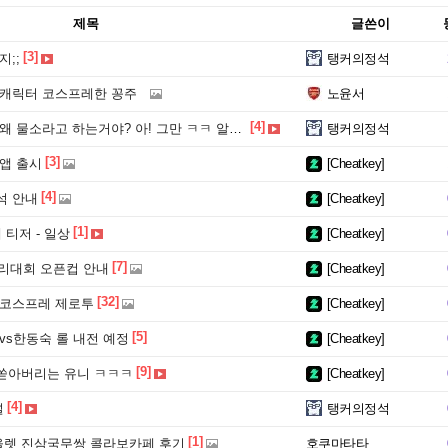
제목
글쓴이
[3]
지;;
탱커의정석
 캐릭터 코스프레한 꽁주
노윤서
[4]
 물소라고 하는거야? 아! 그만 ㅋㅋ 알았어 ㅋㅋ
탱커의정석
[3]
앱 출시
[Cheatkey]
[4]
석 안내
[Cheatkey]
[1]
 티저 - 일상
[Cheatkey]
[7]
이리대회 오픈컵 안내
[Cheatkey]
[32]
 코스프레 제로투
[Cheatkey]
[5]
vs한동숙 롤 내전 예정
[Cheatkey]
[9]
쏟아버리는 유니 ㅋㅋㅋ
[Cheatkey]
[4]
널
탱커의정석
[1]
렛 진삼국무쌍 콜라보카페 후기
호쿠마타타