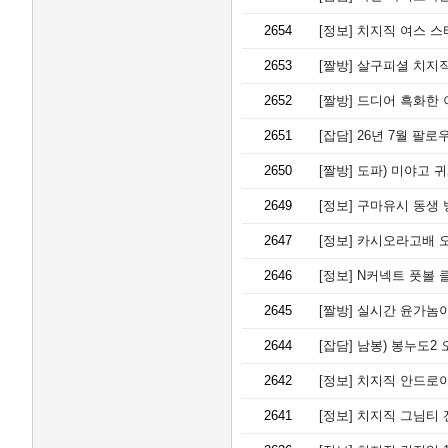
2654
[정보]
치지직 여스 스
2653
[짤방]
살구피셜 치지직
2652
[짤방]
드디어 흑화한 
2651
[잡담]
26년 7월 팔로우
2650
[짤방]
도파) 미야고 귀
2649
[정보]
구마유시 동생 
2647
[정보]
카시오라고배 오
2646
[정보]
N커넥트 풋볼 
2645
[짤방]
실시간 윤가놈이
2644
[잡담]
남봉) 봉누도2 오
2642
[정보]
치지직 안드로이
2641
[정보]
치지직 그님티 