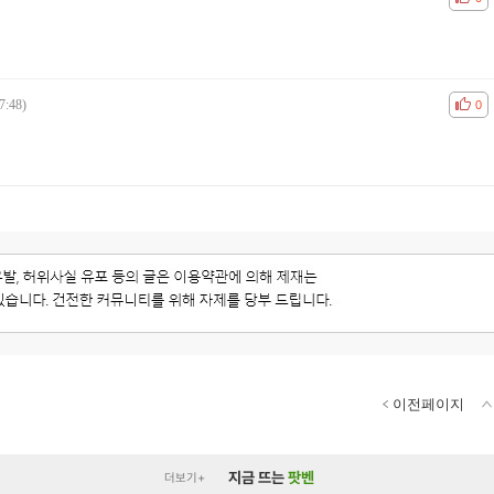
7:48)
공감
비공
0
이전페이지
지금 뜨는
팟벤
더보기+