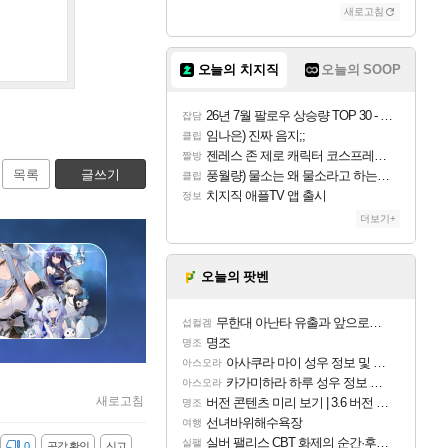
새로고침
오늘의 치지직
오늘의 SOOP
26년 7월 팔로우 상승량 TOP 30 - 월간 치지직
잡담
임나은) 진짜 음지;;
클립
젠레스 존 제로 캐릭터 코스프레한 꽁주
짤방
목록
글쓰기
풍월량) 물소는 왜 물소라고 하는거야? 아! 그만 ㅋㅋ 알았어 ㅋㅋ
클립
치지직 애플TV 앱 출시
정보
더보기+
오늘의 팟벤
무한대 아난타 유출과 앞으로의 예상 (루머)
섭컬겜
명조
명조
아사쿠라 마이 성우 정보 및 주요 필모
아스오라
카가미하라 하루 성우 정보 및 주요 필모
아스오라
새로고침
버전 콘텐츠 미리 보기 | 3.6 버전 「신기루 속 등불 그림자, 속세에 깃든 검의 결심」이 8월 20일에 업데이트됩니다!
명조
선녀바위해수욕장
여행
실버 팰리스 CBT 화제의 순간·후기 모음
실팰
감
0
공감 확인
신고