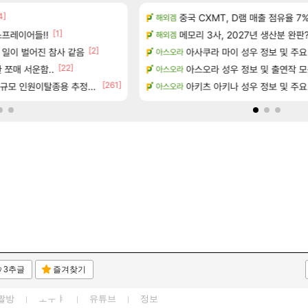
4]
 공략 (36개) - 미식가 도전과제
중국 CXMT, D램 매출 점유율 7%…
펄없의 퍼주는듯하면서 악랄한 
해외겜
검은사막
]
[1]
[5]
프레이어들!!
메모리 3사, 2027년 생산분 완판
D.mon 스킬셋 나왔다
해외겜
오버워치
[2]
[5]
으로의 예상 (루머)
 일이 벌어진 참사 같음
아사쿠라 마이 성우 정보 및 주요
주말패키지 결과.....
아스오라
리니지M
[22]
서리화신의 분노 티저
 쪼매 서운함..
영웅무기도안 제작 질문
아스오라 성우 정보 및 출연작 
아스오라
SOL
[261]
[15]
도 영상 l 타카마키 안·댄싱 스타
규모 인원이탈종용 추정사건
아키츠 아키나 성우 정보 및 주요
중상유저들
아스오라
검은사막
3추글
즐겨찾기
짤방
ㅗㅜㅑ
유튜브
정보