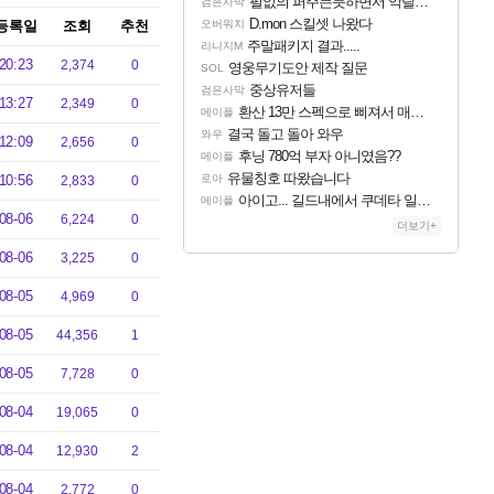
펄없의 퍼주는듯하면서 악랄한 BM 설계
검은사막
D.mon 스킬셋 나왔다
등록일
조회
추천
오버워치
주말패키지 결과.....
리니지M
20:23
2,374
0
영웅무기도안 제작 질문
SOL
중상유저들
검은사막
13:27
2,349
0
환산 13만 스펙으로 삐져서 매주 수로 10만점 치고있으면 ㅋㅋ
메이플
결국 돌고 돌아 와우
와우
12:09
2,656
0
후닝 780억 부자 아니였음??
메이플
유물칭호 따왔습니다
10:56
로아
2,833
0
아이고... 길드내에서 쿠데타 일어났네
메이플
08-06
6,224
0
더보기+
08-06
3,225
0
08-05
4,969
0
08-05
44,356
1
08-05
7,728
0
08-04
19,065
0
08-04
12,930
2
08-04
2,772
0