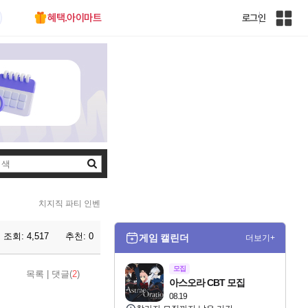
혜택.아이마트
로그인
인
벤
전
체
사
이
트
맵
검
색
치지직 파티 인벤
조회:
4,517
추천:
0
게임 캘린더
더보기+
모집
목록
|
댓글(
2
)
아스오라 CBT 모집
08.19