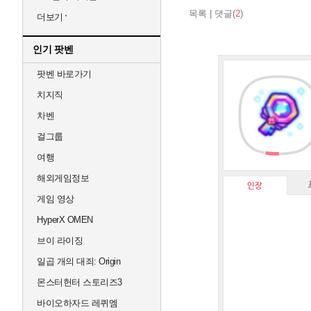
목록
|
댓글(
2
)
더보기
인기 팟벤
팟벤 바로가기
치지직
차벤
걸그룹
여행
해외게임정보
인장
게임 영상
HyperX OMEN
브이 라이징
일곱 개의 대죄: Origin
몬스터헌터 스토리즈3
바이오하자드 레퀴엠