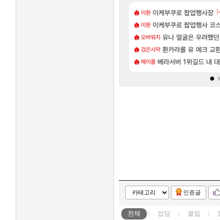
[88]
[
욕장
으로 삐져서 매주 수로 10만점 치고있으면 ㅋㅋ
이케부쿠로 팝업행사장
모든 요리/작물 책 획득 위치
비스트
이환
[29]
[1
 와우
넷플릭스에서 예고편 공개 예정
아반테 2.0 자연흡기?
이케부쿠로 팝업행사 코스
차벤
이환
[57]
업그레이드 아이템 획득 위치 공략 (89개)
 부자 아니였음??
무한대 아난타 유출과 앞
유나 얼굴은 우려했던
섭컬겜
오버워치
[73]
습니다
하루 성우 정보 및 주요 필모
라스트 에포크 시즌5 - 
환카라를 유 에크 교환
PV
검은사막
[83]
렘 위치 공략 (30개) - 방랑 결투가
길드내에서 쿠데타 일어났네
[페르소나5: 더 팬텀 X] 괴
베라서버 1위길드 내 대
PV
메이플
인증글
전체
잡담
클립