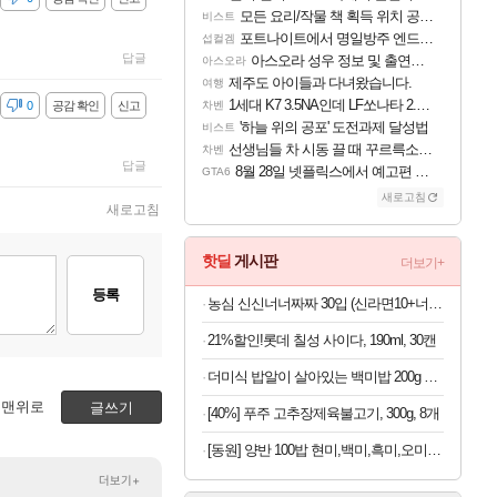
모든 요리/작물 책 획득 위치 공략 (36개) - 미식가 도전과제
비스트
포트나이트에서 명일방주 엔드필드 [펠리카] 판매 예정
섭컬겜
답글
아스오라 성우 정보 및 출연작 모음
아스오라
제주도 아이들과 다녀왔습니다.
여행
1세대 K7 3.5NA인데 LF쏘나타 2.0NA 기변하면 유류비 절약이 얼마나 될까요..?
감
0
공감 확인
신고
차벤
'하늘 위의 공포' 도전과제 달성법
비스트
선생님들 차 시동 끌 때 꾸르륵소리나는데
차벤
답글
8월 28일 넷플릭스에서 예고편 공개 예정
GTA6
새로고침
새로고침
핫딜
게시판
더보기+
등록
농심 신신너너짜짜 30입 (신라면10+너구리10+짜파게티10)
21%할인!롯데 칠성 사이다, 190ml, 30캔
더미식 밥알이 살아있는 백미밥 200g 24개 외 잡곡밥류,덮밥소스7종 외
맨위로
글쓰기
[40%] 푸주 고추장제육불고기, 300g, 8개
[동원] 양반 100밥 현미,백미,흑미,오미,발아현미,통곡물밥 130g 36개 골라담기
더보기+