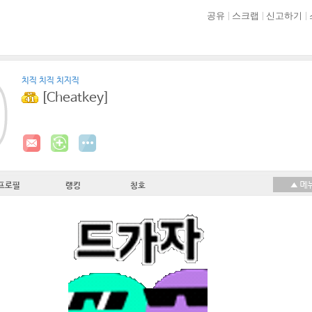
공유
스크랩
신고하기
치직 치직 치지직
[Cheatkey]
프로필
랭킹
칭호