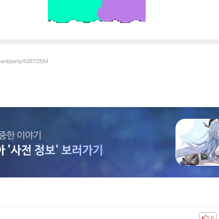
oard/party/6387/2554
공감
비공
0