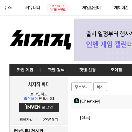
로스트아크
뉴스
커뮤니티
게임캘린더
게이머존
기대평 이벤트
팟벤 메인
팟벤 검색
팟벤 신청
오이갤
치지직 파티
주소보기
복사
로그인하고
출석보상
받으세요!
[Cheatkey]
로그인
[정보]
회원가입
ID/PW 찾기
커뮤니티 게시판