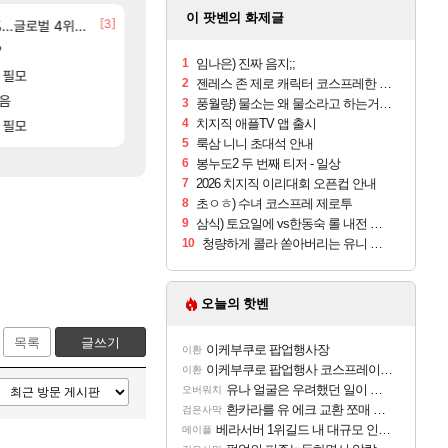
이 팟벤의 화제글
[24]
[3]
글로벌 4위로 부상
BM 설계
선녀바위해수욕장
환산 13만 스펙으로 삐져서 매주 수로 10만점 치고있으면 
여행
메이플
[29]
?
결국 돌고 돌아 와우
8월 28일 넷플릭스에서 예고편 공개 예정
GTA6
와우
1
임나은) 진짜 음지;;
[57]
 필모
모든 바우에라 업그레이드 아이템 획득 위치 공략 
후닝 780억 부자 아니였음??
비스트
메이플
2
젠레스 존 제로 캐릭터 코스프레한 꽁주
[73]
모음
유물칭호 따왔습니다
카가미하라 하루 성우 정보 및 주요 필모
아스오라
로아
3
풍월량) 물소는 왜 물소라고 하는거야? 아! 그만 ㅋㅋ 알았어 ㅋㅋ
[83]
4
치지직 애플TV 앱 출시
 필모
모든 엘리트 골렘 위치 공략 (30개) - 방랑 
아이고... 길드내에서 쿠데타 일어났네
비스트
메이플
5
룩삼 니니 초대석 안내
6
봉누도2 두 번째 티저 - 일상
7
2026 치지직 이리대회 오픈컵 안내
8
초ㅇㅎ) 수녀 코스프레 제로투
9
삼식) 토요일에 vs한동숙 롤 내전 예정
10
청량하게 콜라 쏟아버리는 유니 ㅋㅋㅋ
오늘의 핫벤
목록
글쓰기
이케부쿠로 팝업행사장
이환
이케부쿠로 팝업행사 코스프레이어들!!
이환
유나 얼굴은 우려했던 일이 벌어진 참사 같음
오버워치
환카라를 유 에크 교환 쪼매 서운함..
검은사막
베라서버 1위길드 내 대규모 인원이탈종용 추정사건
메이플