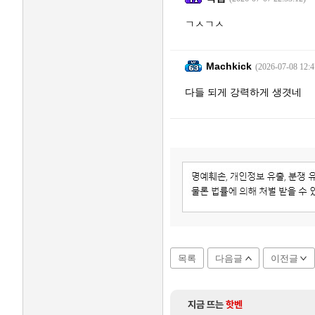
ㄱㅅㄱㅅ
Machkick
(2026-07-08 12:4
다들 되게 강력하게 생겻네
목록
다음글
이전글
지금 뜨는
핫벤