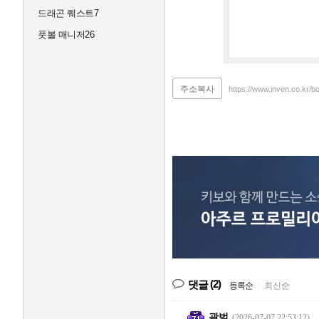
드래곤 퀘스트7
풋볼 매니저26
주소복사
https://www.inven.co.kr/b
(2)
댓글
등록순
|
최신순
곽범
(2026-07-07 22:53:12)