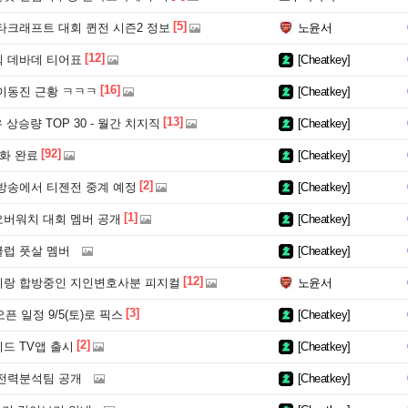
[5]
타크래프트 대회 퀸전 시즌2 정보
노윤서
[12]
 데바데 티어표
[Cheatkey]
[16]
이동진 근황 ㅋㅋㅋ
[Cheatkey]
[13]
 상승량 TOP 30 - 월간 치지직
[Cheatkey]
[92]
화 완료
[Cheatkey]
[2]
방송에서 티젠전 중계 예정
[Cheatkey]
[1]
버워치 대회 멤버 공개
[Cheatkey]
클럽 풋살 멤버
[Cheatkey]
[12]
랑 합방중인 지인변호사분 피지컬
노윤서
[3]
픈 일정 9/5(토)로 픽스
[Cheatkey]
[2]
드 TV앱 출시
[Cheatkey]
전력분석팀 공개
[Cheatkey]