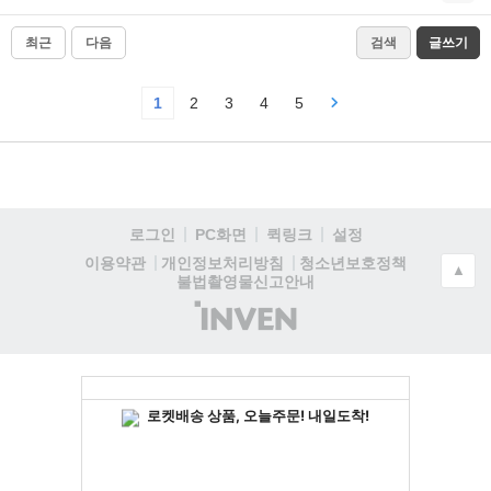
최근
다음
검색
글쓰기
1
2
3
4
5
로그인
PC화면
퀵링크
설정
청소년보호정책
이용약관
개인정보처리방침
▲
불법촬영물신고안내
(주)
인
벤