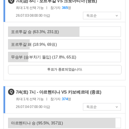
제
Q
7/3(금) 8시 - 포르투갈 VS 크로아티아
(종료)
목
최대
1
개 선택 가능
참가자:
365
명
:
26.07.03 08:00:00
마감
포르투갈 승
(
63.3
%,
231
표)
포르투갈 패
(
18.9
%,
69
표)
무승부 (승부차기 돌입)
(
17.8
%,
65
표)
투표가 종료되었습니다.
제
Q
7/4(토) 7시 - 아르헨티나 VS 카보베르데
(종료)
목
최대
1
개 선택 가능
참가자:
374
명
:
26.07.04 07:00:00
마감
아르헨티나 승
(
95.5
%,
357
표)