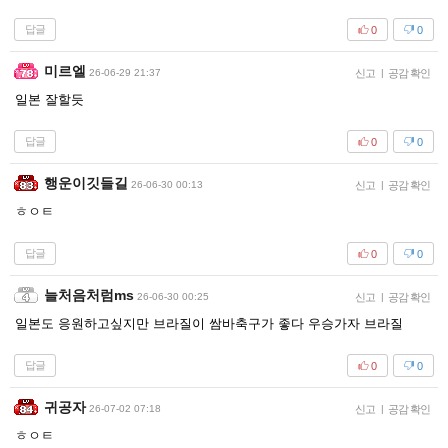
답글
0
0
미르엘
26-06-29 21:37
신고
|
공감 확인
일본 잘할듯
답글
0
0
행운이깃들길
26-06-30 00:13
신고
|
공감 확인
ㅎㅇㅌ
답글
0
0
늘처음처럼ms
26-06-30 00:25
신고
|
공감 확인
일본도 응원하고싶지만 브라질이 쌈바축구가 좋다 우승가자 브라질
답글
0
0
귀공자
26-07-02 07:18
신고
|
공감 확인
ㅎㅇㅌ