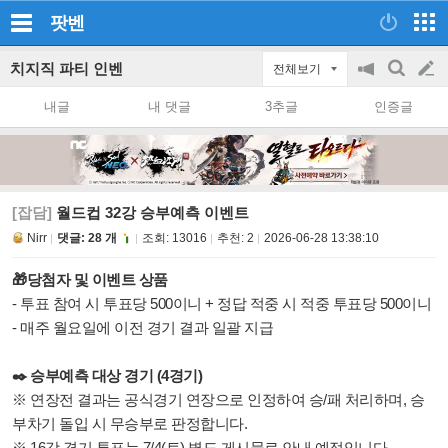
팟벤
치지직 파티 인벤
전체보기
공
검
글
지
색
내글
내 댓글
3추글
인증글
on/off
쓰
기
[잡담]
월드컵 32강 승부예측 이벤트
Nirr
댓글: 28 개
조회:
13016
추천:
2
2026-06-28 13:38:10
🎁당첨자 및 이벤트 상품
- 투표 참여 시 투표당 500이니 + 정답 적중 시 적중 투표당 500이니
- 매주 월요일에 이전 경기 결과 일괄 지급
✒️ 승부예측 대상 경기 (4경기)
※ 연장전 결과는 공식경기 연장으로 인정하여 승/패 처리하며, 승
부차기 돌입 시 무승부로 판정합니다.
※ 16강 경기 투표는 7/4(토) 별도 게시물로 안내 예정입니다.