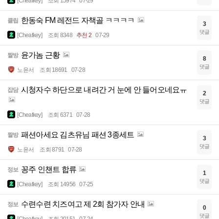
[Cheatkey]
조회 15974
07-29
한동숙 FM 레전드 자책골 ㅋㅋㅋㅋ
클립
3
댓글
[Cheatkey]
조회 8348
추천 2
07-29
윤가놈 근황
짤방
8
댓글
노윤서
조회 18691
07-28
시청자수 하단으로 내려간 거 눈에 안 들어오네요ㅠ
잡담
2
댓글
[Cheatkey]
조회 6371
07-28
패션아세요 김츠유님 패션 3종세트
짤방
3
댓글
노윤서
조회 8791
07-28
꽁주 인챈트 합류
정보
1
댓글
[Cheatkey]
조회 14956
07-25
수련수련 치즈여고 제 2회 참가자 안내
정보
0
댓글