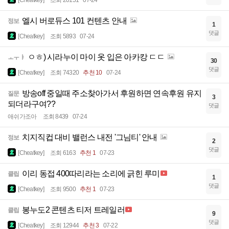
[Cheatkey]
조회 20151
07-24
엘시 버로듀스 101 컨텐츠 안내
정보
1
댓글
[Cheatkey]
조회 5893
07-24
ㅇㅎ) 시라누이 마이 옷 입은 아카캉 ㄷㄷ
ㅗㅜㅑ
30
댓글
[Cheatkey]
조회 74320
추천 10
07-24
방송off 중일때 주소찾아가서 후원하면 연속후원 유지
질문
3
되더라구여??
댓글
애쉬가조아
조회 8439
07-24
치지직컵 대비 밸런스 내전 '그님티' 안내
정보
2
댓글
[Cheatkey]
조회 6163
추천 1
07-23
이리 동접 400따리라는 소리에 긁힌 루미
클립
1
댓글
[Cheatkey]
조회 9500
추천 1
07-23
봉누도2 콘텐츠 티저 트레일러
클립
9
댓글
[Cheatkey]
조회 12944
추천 3
07-22