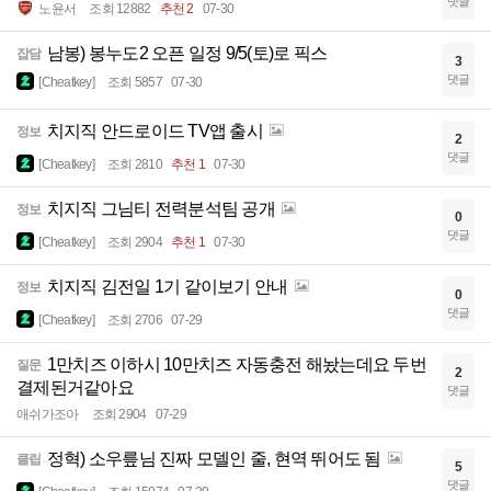
댓글
노윤서
조회 12882
추천 2
07-30
남봉) 봉누도2 오픈 일정 9/5(토)로 픽스
잡담
3
댓글
[Cheatkey]
조회 5857
07-30
치지직 안드로이드 TV앱 출시
정보
2
댓글
[Cheatkey]
조회 2810
추천 1
07-30
치지직 그님티 전력분석팀 공개
정보
0
댓글
[Cheatkey]
조회 2904
추천 1
07-30
치지직 김전일 1기 같이보기 안내
정보
0
댓글
[Cheatkey]
조회 2706
07-29
1만치즈 이하시 10만치즈 자동충전 해놨는데요 두번
질문
2
결제된거같아요
댓글
애쉬가조아
조회 2904
07-29
정혁) 소우릎님 진짜 모델인 줄, 현역 뛰어도 됨
클립
5
댓글