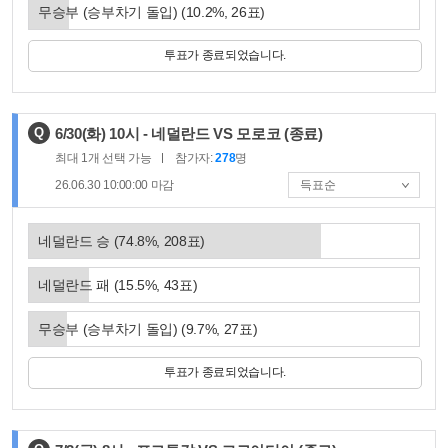
무승부 (승부차기 돌입)
(
10.2
%,
26
표)
투표가 종료되었습니다.
제
Q
6/30(화) 10시 - 네덜란드 VS 모로코
(종료)
목
최대
1
개 선택 가능
참가자:
278
명
:
26.06.30 10:00:00
마감
네덜란드 승
(
74.8
%,
208
표)
네덜란드 패
(
15.5
%,
43
표)
무승부 (승부차기 돌입)
(
9.7
%,
27
표)
투표가 종료되었습니다.