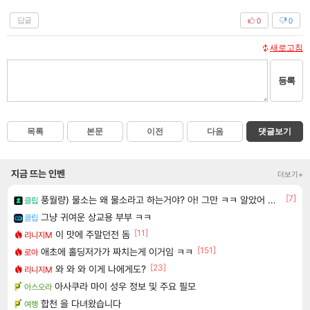
답글
0
0
새로고침
등록
목록
본문
이전
다음
댓글보기
지금 뜨는 인벤
더보기+
[7]
풍월량) 물소는 왜 물소라고 하는거야? 아! 그만 ㅋㅋ 알았어 ㅋㅋ
클립
그냥 귀여운 상교용 부부 ㅋㅋ
클립
[11]
이 맛에 주말던전 돔
리니지M
[151]
애초에 홀딩저가가 짜치는게 이거임 ㅋㅋ
로아
[23]
와 와 와 이게 나에게도?
리니지M
아사쿠라 마이 성우 정보 및 주요 필모
아스오라
합천 을 다녀왔습니다
여행