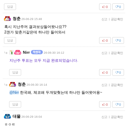
답글
0
0
청춘
26-06-29 15:48
신고
|
공감 확인
혹시 지난주꺼 결과보상들어왓나요??
2갠가 맞춘거같은데 하나만 들어와서
답글
0
0
Nirr
26-06-30 16:12
신고
|
공감 확인
지난주 투표는 모두 지급 완료되었습니다.
답글
0
0
청춘
26-06-30 16:14
신고
|
공감 확인
@Nirr
한국패, 체코패 두개맞췃는데 하나만 들어왓어용~
답글
0
0
대물
26-06-29 16:04
신고
|
공감 확인
ㅎㅇㅌ