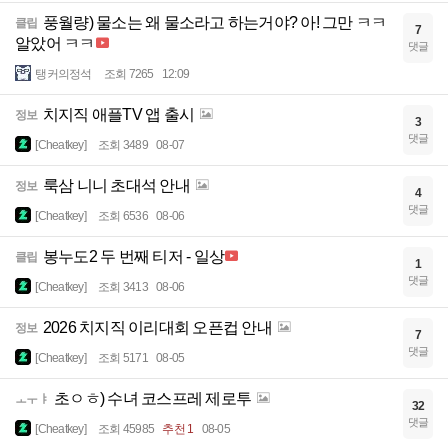
풍월량) 물소는 왜 물소라고 하는거야? 아! 그만 ㅋㅋ
클립
7
알았어 ㅋㅋ
댓글
탱커의정석
조회 7265
12:09
치지직 애플TV 앱 출시
정보
3
댓글
[Cheatkey]
조회 3489
08-07
룩삼 니니 초대석 안내
정보
4
댓글
[Cheatkey]
조회 6536
08-06
봉누도2 두 번째 티저 - 일상
클립
1
댓글
[Cheatkey]
조회 3413
08-06
2026 치지직 이리대회 오픈컵 안내
정보
7
댓글
[Cheatkey]
조회 5171
08-05
초ㅇㅎ) 수녀 코스프레 제로투
ㅗㅜㅑ
32
댓글
[Cheatkey]
조회 45985
추천 1
08-05