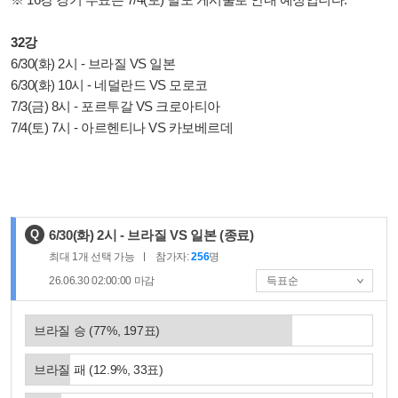
32강
6/30(화) 2시 - 브라질 VS 일본
6/30(화) 10시 - 네덜란드 VS 모로코
7/3(금) 8시 - 포르투갈 VS 크로아티아
7/4(토) 7시 - 아르헨티나 VS 카보베르데
제
Q
6/30(화) 2시 - 브라질 VS 일본
(종료)
목
최대
1
개 선택 가능
참가자:
256
명
:
26.06.30 02:00:00
마감
브라질 승
(
77
%,
197
표)
브라질 패
(
12.9
%,
33
표)