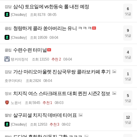
삼식) 토요일에 vs한동숙 롤 내전 예정
잡담
6
댓글
[Cheatkey]
조회 8178
08-05
청량하게 콜라 쏟아버리는 유니 ㅋㅋㅋ
클립
9
댓글
[Cheatkey]
조회 19509
08-04
수련수련 터미널
클립
4
댓글
탱커의정석
조회 13150
추천 2
08-04
가산 마리오아울렛 진삼국무쌍 콜라보카페 후기
잡담
1
댓글
호쿠마타타
조회 2824
08-04
치지직 여스 스타크래프트 대회 퀸전 시즌2 정보
정보
5
댓글
노윤서
조회 5945
추천 1
08-03
살구피셜 치지직 데바데 티어표
짤방
12
댓글
[Cheatkey]
조회 12953
추천 3
08-02
드디어 흑화한 이동진 근황 ㅋㅋㅋ