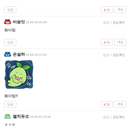
답글
0
0
비숑잇
26-06-28 20:59
신고
|
공감 확인
화이팅
답글
0
0
은설하
26-06-28 21:53
신고
|
공감 확인
화이팅!!
답글
0
0
멸치듀오
26-06-28 22:09
신고
|
공감 확인
ㅎㅇㅌ