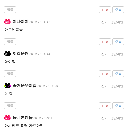
답글
0
0
이나리이
26-06-28 16:47
신고
|
공감 확인
아르헨동숙
답글
0
0
제갈운현
26-06-28 18:43
신고
|
공감 확인
화이팅
답글
0
0
즐거운우리집
26-06-28 19:05
신고
|
공감 확인
더 줘
답글
0
0
동네흔한놈
26-06-28 20:11
신고
|
공감 확인
아시안도 광탈 가즈아!!!