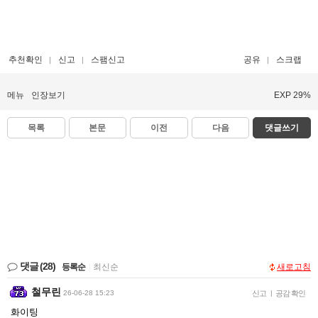
추천확인
신고
스팸신고
공유
스크랩
메뉴
인장보기
EXP 29%
목록
본문
이전
다음
댓글쓰기
댓글
(28)
등록순
|
최신순
새로고침
철무린
26-06-28 15:23
신고
|
공감 확인
화이팅