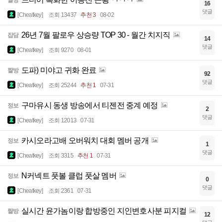
짤방
16
댓글
[Cheatkey]
조회 13437
추천 3
08-02
26년 7월 팔로우 상승량 TOP 30 - 월간 치지직
잡담
14
댓글
[Cheatkey]
조회 9270
08-01
도파) 미야고 귀화 완료
짤방
92
댓글
[Cheatkey]
조회 25244
추천 1
07-31
구마유시 동생 방송에서 티젠전 중계 예정
정보
2
댓글
[Cheatkey]
조회 12013
07-31
카시오라고배 오버워치 대회 멤버 공개
정보
1
댓글
[Cheatkey]
조회 3315
추천 1
07-31
N커넥트 풋볼 클럽 풋살 멤버
정보
0
댓글
[Cheatkey]
조회 2361
07-31
실시간 윤가놈이랑 합방중인 지인변호사분 피지컬
짤방
12