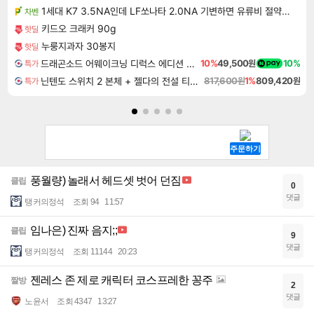
1세대 K7 3.5NA인데 LF쏘나타 2.0NA 기변하면 유류비 절약이 얼마나 될까요..?
차벤
키드오 크래커 90g
핫딜
누룽지과자 30봉지
핫딜
드래곤소드 어웨이크닝 디럭스 에디션 DragonSword Awakening Deluxe Edition
10%
49,500원
10%
특가
닌텐도 스위치 2 본체 + 젤다의 전설 티어스 오브 더 킹덤 닌텐도 스위치 2 에디션 + 젤다의 전설 브레스 오브 더 와일드 닌텐도 스위치 2 에디션 번들
817,600원
1%
809,420원
특가
풍월량) 놀래서 헤드셋 벗어 던짐
클립
0
댓글
탱커의정석
조회 94
11:57
임나은) 진짜 음지;;
클립
9
댓글
탱커의정석
조회 11144
20:23
젠레스 존 제로 캐릭터 코스프레한 꽁주
짤방
2
댓글
노윤서
조회 4347
13:27