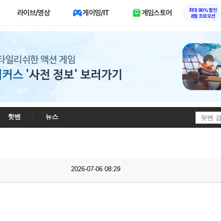
최대 90% 할인
라이브/영상
게이밍/IT
게임스토어
8월 프로모션
핫벤
뉴스
2026-07-06 08:29