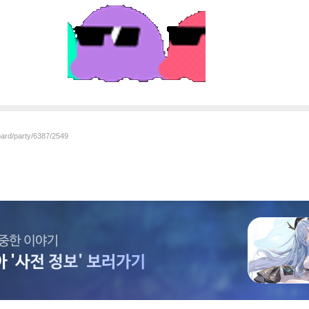
oard/party/6387/2549