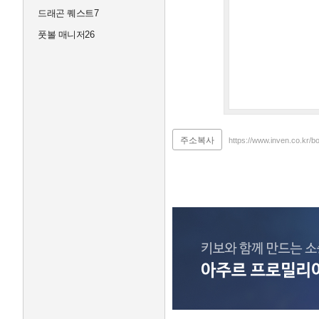
드래곤 퀘스트7
풋볼 매니저26
주소복사
https://www.inven.co.kr/b