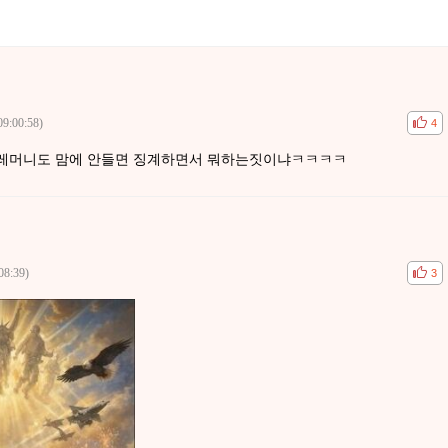
09:00:58)
공감
비공
4
세레머니도 맘에 안들면 징계하면서 뭐하는짓이냐ㅋㅋㅋㅋ
08:39)
공감
비공
3