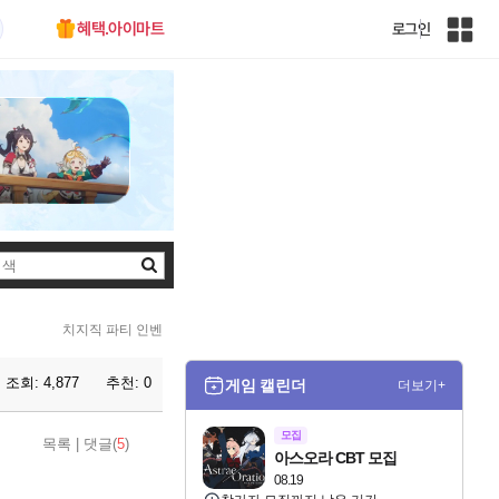
혜택.아이마트
로그인
인
벤
전
체
사
이
트
맵
검
색
치지직 파티 인벤
조회:
4,877
추천:
0
게임 캘린더
더보기+
모집
목록
|
댓글(
5
)
아스오라 CBT 모집
08.19