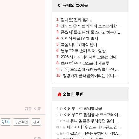
이 팟벤의 화제글
1
임나은) 진짜 음지;;
2
젠레스 존 제로 캐릭터 코스프레한 꽁주
3
풍월량) 물소는 왜 물소라고 하는거야? 아! 그만 ㅋㅋ 알았어 ㅋㅋ
4
치지직 애플TV 앱 출시
5
룩삼 니니 초대석 안내
6
봉누도2 두 번째 티저 - 일상
7
2026 치지직 이리대회 오픈컵 안내
8
초ㅇㅎ) 수녀 코스프레 제로투
9
삼식) 토요일에 vs한동숙 롤 내전 예정
10
청량하게 콜라 쏟아버리는 유니 ㅋㅋㅋ
오늘의 핫벤
이케부쿠로 팝업행사장
답글
이동
이환
이케부쿠로 팝업행사 코스프레이어들!!
이환
유나 얼굴은 우려했던 일이 벌어진 참사 같음
오버워치
감
0
공감 확인
신고
베라서버 1위길드 내 대규모 인원이탈종용 추정사건
메이플
펄없의 퍼주는듯하면서 악랄한 BM 설계
검은사막
답글