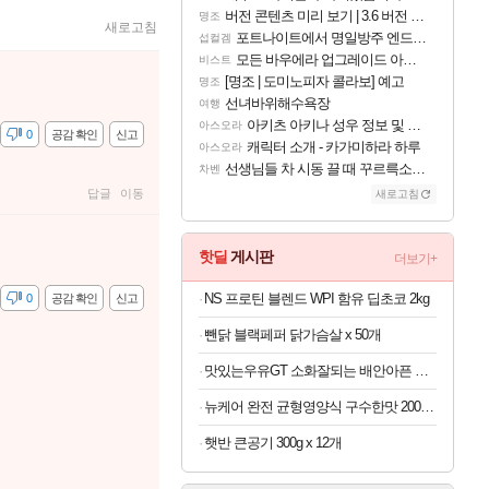
버전 콘텐츠 미리 보기 | 3.6 버전 「신기루 속 등불 그림자, 속세에 깃든 검의 결심」이 8월 20일에 업데이트됩니다!
명조
새로고침
포트나이트에서 명일방주 엔드필드 [펠리카] 판매 예정
섭컬겜
모든 바우에라 업그레이드 아이템 획득 위치 공략 (89개)
비스트
[명조 | 도미노피자 콜라보] 예고
명조
선녀바위해수욕장
여행
아키츠 아키나 성우 정보 및 주요 필모
아스오라
감
0
공감 확인
신고
캐릭터 소개 - 카가미하라 하루
아스오라
선생님들 차 시동 끌 때 꾸르륵소리나는데
차벤
답글
이동
새로고침
핫딜
게시판
더보기+
NS 프로틴 블렌드 WPI 함유 딥초코 2kg
감
0
공감 확인
신고
뺀닭 블랙페퍼 닭가슴살 x 50개
맛있는우유GT 소화잘되는 배안아픈 저지방우유 180ml x 48개
뉴케어 완전 균형영양식 구수한맛 200ml x 24개
햇반 큰공기 300g x 12개