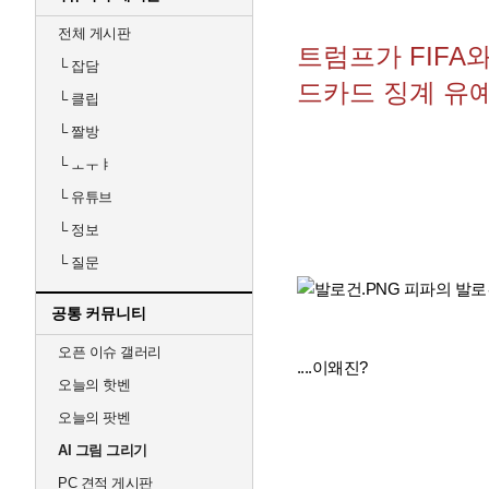
전체 게시판
트럼프가 FIFA
└
잡담
드카드 징계 유
└
클립
└
짤방
└
ㅗㅜㅑ
└
유튜브
└
정보
└
질문
공통 커뮤니티
오픈 이슈 갤러리
....이왜진?
오늘의 핫벤
오늘의 팟벤
AI 그림 그리기
PC 견적 게시판