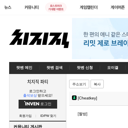
로스트아크
뉴스
커뮤니티
게임캘린더
게이머존
기대평 이벤트
팟벤 메인
팟벤 검색
팟벤 신청
오이갤
치지직 파티
주소보기
복사
로그인하고
출석보상
받으세요!
[Cheatkey]
로그인
[짤방]
회원가입
ID/PW 찾기
커뮤니티 게시판