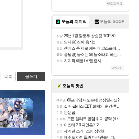
새로고침
오늘의 치지직
오늘의 SOOP
26년 7월 팔로우 상승량 TOP 30 - 월간 치지직
잡담
임나은) 진짜 음지;;
클립
젠레스 존 제로 캐릭터 코스프레한 꽁주
짤방
풍월량) 물소는 왜 물소라고 하는거야? 아! 그만 ㅋㅋ 알았어 ㅋㅋ
클립
치지직 애플TV 앱 출시
정보
더보기+
목록
글쓰기
오늘의 팟벤
60프레임 나오는데 정상일까요?
레퀴엠
실버 팰리스 CBT 화제의 순간·후기 모음
실팰
운문댐
여행
모든 엘리트 골렘 위치 공략 (30개) - 방랑 결투가
비스트
아반테 2.0 자연흡기?
차벤
세계관 소개 | 소명 상인회
명조
제주도 아이들과 다녀왔습니다.
여행