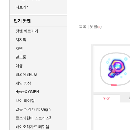
더보기
인기 팟벤
목록
|
댓글(
5
)
팟벤 바로가기
치지직
차벤
걸그룹
여행
해외게임정보
게임 영상
HyperX OMEN
인장
브이 라이징
일곱 개의 대죄: Origin
몬스터헌터 스토리즈3
바이오하자드 레퀴엠