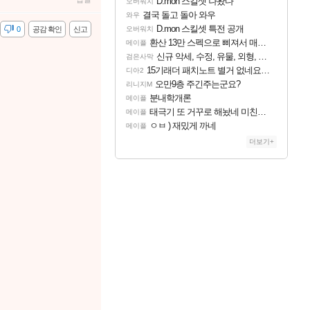
D.mon 스킬셋 나왔다
오버워치
결국 돌고 돌아 와우
와우
D.mon 스킬셋 특전 공개
감
0
공감 확인
신고
오버워치
환산 13만 스펙으로 삐져서 매주 수로 10만점 치고있으면 ㅋㅋ
메이플
신규 악세, 수정, 유물, 외형, 물약 요약
검은사막
15기래더 패치노트 별거 없네요~없데이트수준?
디아2
오만9층 주긴주는군요?
리니지M
분내학개론
메이플
태극기 또 거꾸로 해놨네 미친것들 ㅋㅋㅋ
메이플
ㅇㅂ ) 재밌게 까네
메이플
더보기+