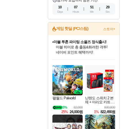
참가자 모집까지 남은 기간
10
07
51
28
Days
Hours
Min
Sec
게임 핫딜 (PC/스팀)
스토어+
마블 투혼 파이팅 소울즈 정식출시!
마블 히어로 총 출동&화려한 격투!
네이버 포인트 혜택까지!
인벤게임즈 8월 특별 할인!
드래곤소드: 어웨이크닝 입점!
문명 7 특별 할인!
귀무자: 검의 길 예약 판매 중!
비스트 오브 리인카네이션 정식 출시!
커세어 코브 출시 기념 할인!
더 렐릭 퍼스트 가디언 정식 출시
베데스다 40주년 기념 할인 중!
캡콤 프렌차이즈 할인 진행 중!
캡콤 일부 상품 상시 할인
스타워즈 은하계 레이서
로블록스 기프트 카드 공식 입점
인기 퍼블리셔 모음!
스팀으로 만나는 드래곤소드!
조선&고려 DLC 출시 예정
10% 할인과
게임프릭 신작 IP
해적'섬'을 발전시키자!
설화x하드코어 액션!
베데스다의 명작들을
몬헌, 바하 등 인기 IP를
몬헌 와일즈 & 드래곤즈 도그마2
인벤게임즈에서 10% 추가 적립
Robux를 가장 안전하고
최대 90% 할인가를 만나보세요!
네이버혜택과 함께 만나보세요!
50%할인&추가 적립까지!
이니&베니 혜택까지!
네이버 혜택가와 함께 예약하세요!
할인&네이버혜택으로 만나보세요!
네이버페이 혜택과 만나보세요!
40주년 프로모션으로 만나보세요!
할인가에 만나보세요!
일부 에디션 상시 할인!
혜택으로 예약 판매 중
편안하게 충전하세요
팰월드 Palworld
닌텐도 스위치 2 본
체 + 마리오 카트 월
드 + 슈퍼 마리오 파
5%
32,000
830,800
티 잼버리 닌텐도
25%
24,000원
1%
822,490원
스위치 2 에디션 +
잼버리 TV 번들