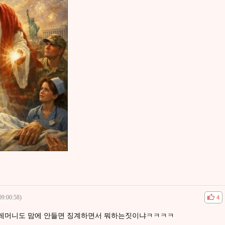
09:00:58)
공감
비공
4
세레머니도 맘에 안들면 징계하면서 뭐하는짓이냐ㅋㅋㅋㅋ