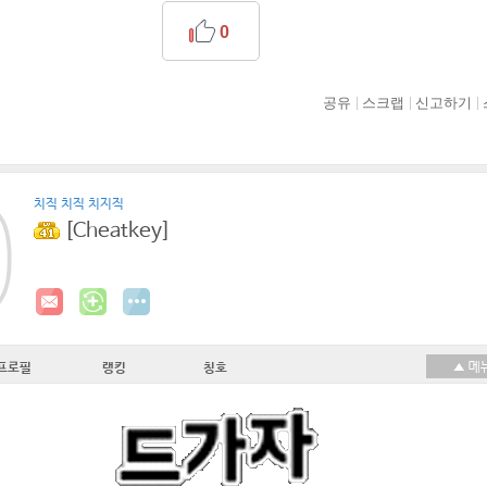
0
공유
스크랩
신고하기
치직 치직 치지직
[Cheatkey]
프로필
랭킹
칭호