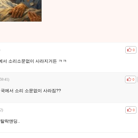
)
공감
비공
0
에서 소리소문없이 사라지거든 ㅋㅋ
59:41)
공감
비공
0
미국에서 소리 소문없이 사라짐??
2)
공감
비공
0
탈락앤딩..