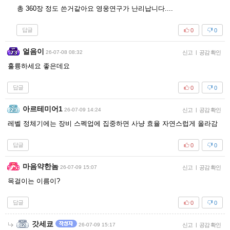
총 360장 정도 쓴거같아요 영웅연구가 난리납니다....
답글
0
0
얼음이
26-07-08 08:32
신고
|
공감 확인
훌륭하세요 좋은데요
답글
0
0
아르테미어1
26-07-09 14:24
신고
|
공감 확인
레벨 정체기에는 장비 스펙업에 집중하면 사냥 효율 자연스럽게 올라감
답글
0
0
마음약한놈
26-07-09 15:07
신고
|
공감 확인
목걸이는 이름이?
답글
0
0
갓세쿄
26-07-09 15:17
신고
|
공감 확인