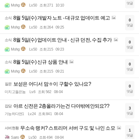
댓글
Mohg
Lv.50
조회 271
10:10
8월 5일(수) 개발자 노트 - 대규모 업데이트 예고
소식
0
댓글
Mohg
Lv.50
조회 264
09:25
8월 5일(수) 업데이트 안내 - 신규 던전, 수집 추가
소식
0
댓글
Mohg
Lv.50
조회 215
09:23
8월 5일(수) 신규 상품 안내
소식
0
댓글
Mohg
Lv.50
조회 215
09:21
보섣은 어디서 맘ㅎ이 구할수 있나요?
질문
0
댓글
미치고돌은놈
Lv.6
조회 562
08-04
아르 신전은 2층올라가는건 다야밖에안되요??
잡담
3
댓글
가능하다면1
Lv.24
조회 841
08-04
무소속 랭커? 스트리머 서버 구도 및 나인 소모
서버현황
1
댓글
Sarro
Lv.50
조회 494
08-04