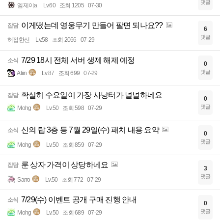
댓글
엠제이a
Lv.60
조회 1205
07-30
이게떴는데 영웅무기 만들어 팔면 되나요??
잡담
6
댓글
허접한선
Lv.58
조회 2066
07-29
7/29 18시 전체 서버 생제 해제 예정
소식
0
댓글
Aliin
Lv.87
조회 699
07-29
확실히 수요일이 가장 사냥터가 널널하네요
잡담
0
댓글
Mohg
Lv.50
조회 598
07-29
신의 탑 3층 등 7월 29일(수) 패치 내용 요약
소식
0
댓글
Mohg
Lv.50
조회 859
07-29
룬 상자 가격이 상당하네요
잡담
3
댓글
Sarro
Lv.50
조회 772
07-29
7/29(수) 이벤트 공개 구매 진행 안내
소식
0
댓글
Mohg
Lv.50
조회 689
07-29