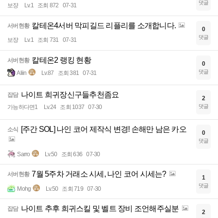
댓글
보쟝
Lv.1
조회 872
07-31
칼테온4서버 막피길드 리플리를 소개합니다.
서버현황
0
댓글
보쟝
Lv.1
조회 731
07-31
칼테온2 랭킹 현황
서버현황
0
댓글
Aliin
Lv.87
조회 381
07-31
나이트 희귀장신구들추천좀요
잡담
2
댓글
가능하다면1
Lv.24
조회 1037
07-30
[주간 SOL] 나인 코어 제작식 변경! 손해만 남은 카오
소식
0
댓글
Sarro
Lv.50
조회 636
07-30
7월 5주차 거래소 시세, 나인 코어 시세는?
서버현황
1
댓글
Mohg
Lv.50
조회 719
07-30
나이트 추후 희귀스킬 및 벨트 장비 조언해주실분
잡담
2