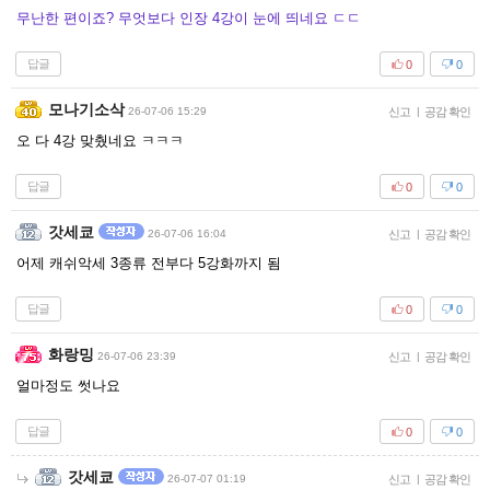
무난한 편이죠? 무엇보다 인장 4강이 눈에 띄네요 ㄷㄷ
답글
0
0
모나기소삭
26-07-06 15:29
신고
|
공감 확인
오 다 4강 맞췄네요 ㅋㅋㅋ
답글
0
0
갓세쿄
26-07-06 16:04
신고
|
공감 확인
어제 캐쉬악세 3종류 전부다 5강화까지 됨
답글
0
0
화랑밍
26-07-06 23:39
신고
|
공감 확인
얼마정도 썻나요
답글
0
0
갓세쿄
26-07-07 01:19
신고
|
공감 확인