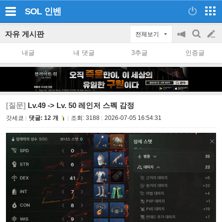
SOL
인벤
자유 게시판
전체보기
공
검
글
지
색
내글
내 댓글
3추글
인증글
on/off
쓰
기
[질문]
Lv.49 -> Lv. 50 레인저 스펙 감정
갓세쿄
댓글: 12 개
조회:
3188
2026-07-05 16:54:31