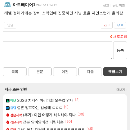
아르테미어1
26-07-11 14:12
신고
|
공감 확인
레벨 정체기에는 장비 스펙업에 집중하면 사냥 효율 자연스럽게 올라감
답글
0
0
새로고침
등록
목록
본문
이전
다음
댓글보기
지금 뜨는 인벤
더보기+
[2]
2026 치지직 이리대회 오픈컵 안내
정보
[9]
결혼 발표하는 킴성태 ㄷㄷㄷ
클립
[39]
(추가) 이건 어떻게 해석해야 되나
검은사막
[50]
전분 얌비얌버전 내림차순
검은사막
[45]
ㅇㅂ) 쫀지 채팅창 ㅋㅋㅋㅋㅋㅋㅋㅋㅋㅋㅋ
로아