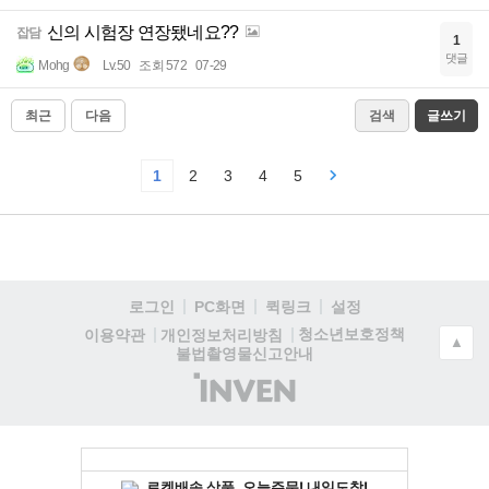
신의 시험장 연장됐네요??
잡담
1
댓글
Mohg
Lv.50
조회 572
07-29
최근
다음
검색
글쓰기
1
2
3
4
5
로그인
PC화면
퀵링크
설정
청소년보호정책
이용약관
개인정보처리방침
▲
불법촬영물신고안내
(주)
인
벤