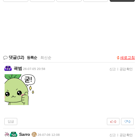
댓글
(12)
등록순
|
최신순
새로고침
곽범
26-07-05 20:58
신고
|
공감 확인
답글
0
0
Sarro
26-07-06 12:08
신고
|
공감 확인