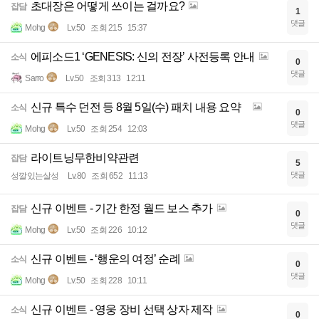
초대장은 어떻게 쓰이는 걸까요?
잡담
1
댓글
Mohg
Lv.50
조회 215
15:37
에피소드1 ‘GENESIS: 신의 전장’ 사전등록 안내
소식
0
댓글
Sarro
Lv.50
조회 313
12:11
신규 특수 던전 등 8월 5일(수) 패치 내용 요약
소식
0
댓글
Mohg
Lv.50
조회 254
12:03
라이트닝무한비약관련
잡담
5
댓글
성깔있는살성
Lv.80
조회 652
11:13
신규 이벤트 - 기간 한정 월드 보스 추가
잡담
0
댓글
Mohg
Lv.50
조회 226
10:12
신규 이벤트 - ‘행운의 여정’ 순례
소식
0
댓글
Mohg
Lv.50
조회 228
10:11
신규 이벤트 - 영웅 장비 선택 상자 제작
소식
0