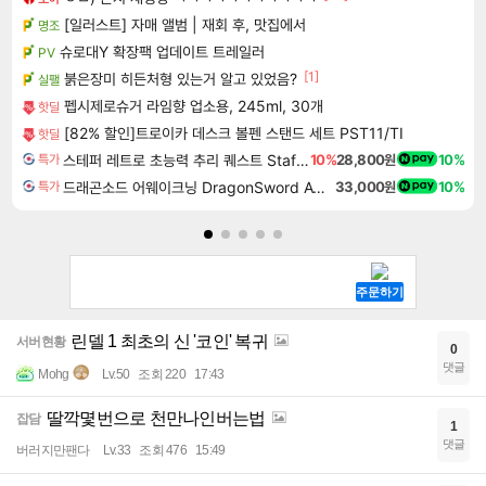
[일러스트] 자매 앨범 | 재회 후, 맛집에서
명조
슈로대Y 확장팩 업데이트 트레일러
PV
[1]
붉은장미 히든처형 있는거 알고 있었음?
실팰
펩시제로슈거 라임향 업소용, 245ml, 30개
핫딜
[82% 할인]트로이카 데스크 볼펜 스탠드 세트 PST11/TI
핫딜
스테퍼 레트로 초능력 추리 퀘스트 Staffer Retro A Supernatural Mystery Quest
10%
28,800원
10%
특가
드래곤소드 어웨이크닝 DragonSword Awakening
33,000원
10%
특가
린델 1 최초의 신 '코인' 복귀
서버현황
0
댓글
Mohg
Lv.50
조회 220
17:43
딸깍몇번으로 천만나인버는법
잡담
1
댓글
버러지만팬다
Lv.33
조회 476
15:49