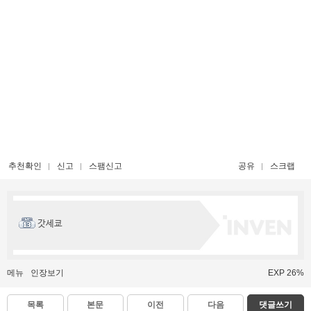
추천확인
신고
스팸신고
공유
스크랩
갓세쿄
메뉴
인장보기
EXP 26%
목록
본문
이전
다음
댓글쓰기