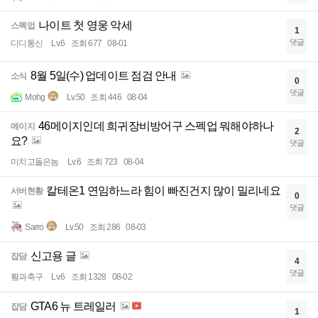
나이트 첫 영웅 악세
스펙업
1
댓글
디디통신
Lv.6
조회 677
08-01
8월 5일(수) 업데이트 점검 안내
소식
0
댓글
Mohg
Lv.50
조회 446
08-04
46메이지인데 희귀장비방어구 스펙업 뭐해야하나
메이지
2
요?
댓글
미치고돌은놈
Lv.6
조회 723
08-04
칼테온1 연임하느라 힘이 빠진건지 많이 밀리네요
서버현황
0
댓글
Sarro
Lv.50
조회 286
08-03
신고용 글
잡담
4
댓글
뢐과축구
Lv.6
조회 1328
08-02
GTA6 뉴 트레일러
잡담
1