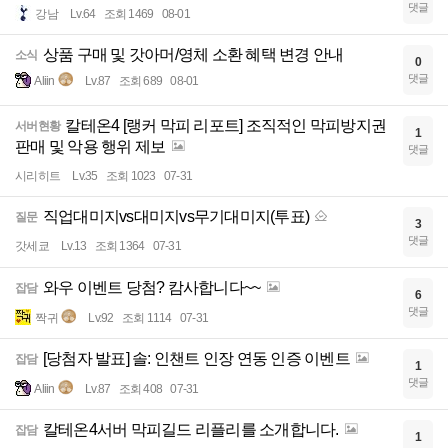
댓글
강남
Lv.64
조회 1469
08-01
상품 구매 및 갓아머/영체 소환 혜택 변경 안내
소식
0
댓글
Aliin
Lv.87
조회 689
08-01
칼테온4 [랭커 막피 리포트] 조직적인 막피방지권
서버현황
1
판매 및 악용 행위 제보
댓글
시리히트
Lv.35
조회 1023
07-31
직업대미지vs대미지vs무기대미지(투표)
질문
3
댓글
갓세쿄
Lv.13
조회 1364
07-31
와우 이벤트 당첨? 캄사합니다~~
잡담
6
댓글
짝귀
Lv.92
조회 1114
07-31
[당첨자 발표] 솔: 인챈트 인장 연동 인증 이벤트
잡담
1
댓글
Aliin
Lv.87
조회 408
07-31
칼테온4서버 막피길드 리플리를 소개합니다.
잡담
1