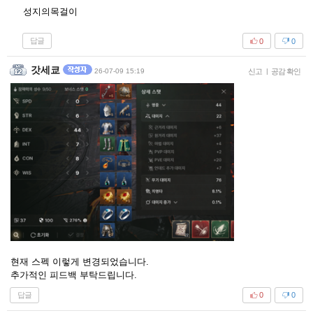
성지의목걸이
답글
0
0
갓세쿄
26-07-09 15:19
신고
|
공감 확인
현재 스펙 이렇게 변경되었습니다.
추가적인 피드백 부탁드립니다.
답글
0
0