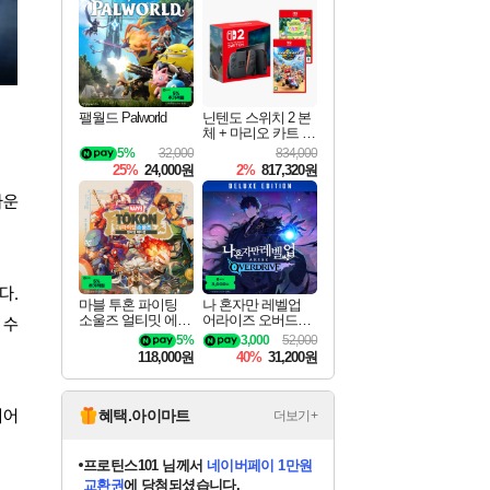
최대 90% 할인가를 만나보세요!
네이버혜택과 함께 만나보세요!
50%할인&추가 적립까지!
네이버 포인트 혜택까지!
이니&베니 혜택까지!
네이버 혜택가와 함께 예약하세요!
네이버페이 혜택과 만나보세요!
40주년 프로모션으로 만나보세요!
할인가에 만나보세요!
일부 에디션 상시 할인!
혜택으로 예약 판매 중
편안하게 충전하세요
팰월드 Palworld
닌텐도 스위치 2 본
체 + 마리오 카트 월
드 + 포켓몬 포코피
5%
32,000
834,000
아 번들
25%
24,000원
2%
817,320원
다운
다.
마블 투혼 파이팅
나 혼자만 레벨업
소울즈 얼티밋 에디
어라이즈 오버드라
 수
션 MARVEL Tokon
이브 디럭스 에디션
5%
3,000
52,000
Fighting Souls Ultima
Solo Leveling Arise
118,000원
40%
31,200원
te Edition
Overdrive Deluxe Edi
tion
니어
혜택.아이마트
더보기+
프로틴스101
님께서
네이버페이 1만원
교환권
에 당첨되셨습니다.