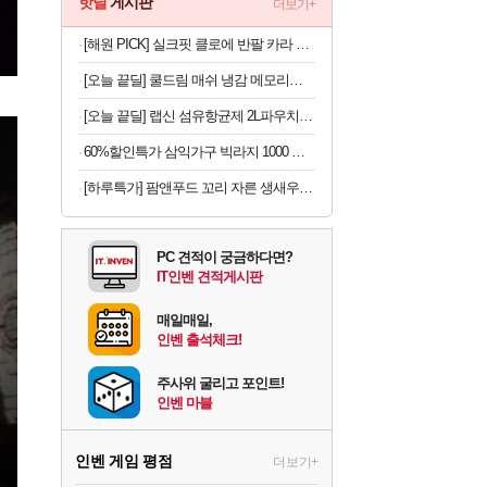
핫딜
게시판
더보기+
[해원 PICK] 실크핏 클로에 반팔 카라 커플 잠옷 세트 여름 홈웨어 남녀공용
[오늘 끝딜] 쿨드림 매쉬 냉감 메모리폼 베개
[오늘 끝딜] 랩신 섬유항균제 2L파우치 2개 +세탁세제 600ml 빨래 쉰내 땀냄새 탈취 실내건조 항균 살균
60%할인특가 삼익가구 빅라지 1000 광폭 초대형 서랍장, 화이트+오크, 1000mm, 5단
[하루특가] 팜앤푸드 꼬리 자른 생새우살 61~70입 (냉동)
PC 견적이 궁금하다면?
IT인벤 견적게시판
매일매일,
인벤 출석체크!
주사위 굴리고 포인트!
인벤 마블
인벤 게임 평점
더보기+