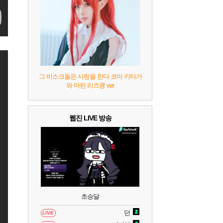
그 비스크돌은 사랑을 한다 코마 키타가
와 마린 리즈큥 ver
웹진 LIVE 방송
초승달
던
LIVE