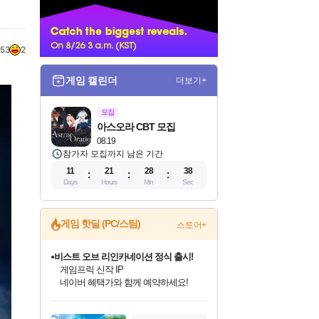
너
153
2
게임 캘린더
더보기+
모집
아스오라 CBT 모집
08.19
참가자 모집까지 남은 기간
11
21
28
37
Days
Hours
Min
Sec
게임 핫딜 (PC/스팀)
스토어+
커세어 코브 출시 기념 할인!
해적'섬'을 발전시키자!
할인&네이버혜택으로 만나보세요!
인벤게임즈 8월 특별 할인!
드래곤소드: 어웨이크닝 입점!
문명 7 특별 할인!
마블 투혼 파이팅 소울즈 정식출시!
귀무자: 검의 길 예약 판매 중!
비스트 오브 리인카네이션 정식 출시!
더 렐릭 퍼스트 가디언 정식 출시
베데스다 40주년 기념 할인 중!
캡콤 프렌차이즈 할인 진행 중!
캡콤 일부 상품 상시 할인
스타워즈 은하계 레이서
로블록스 기프트 카드 공식 입점
인기 퍼블리셔 모음!
스팀으로 만나는 드래곤소드!
조선&고려 DLC 출시 예정
마블 히어로 총 출동&화려한 격투!
10% 할인과
게임프릭 신작 IP
설화x하드코어 액션!
베데스다의 명작들을
몬헌, 바하 등 인기 IP를
몬헌 와일즈 & 드래곤즈 도그마2
인벤게임즈에서 10% 추가 적립
Robux를 가장 안전하고