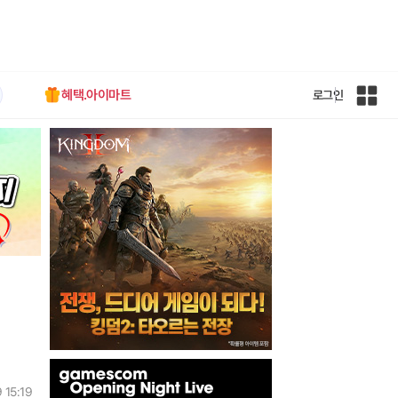
혜택.아이마트
로그인
인
벤
전
체
사
이
트
맵
인
벤
 15:19
배