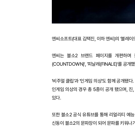
엔씨소프트(대표 김택진, 이하 엔씨)의 '블레이드
엔씨는 블소2 브랜드 페이지를 개편하며 블소
(COUNTDOWN)', '피날레(FINALE)'를
'비주얼 클립'과 '인게임 의상'도 함께 공개됐다
인게임 의상의 경우 총 5종이 공개 됐으며, 진,
있다.
또한 블소2 공식 유튜브를 통해 리얼리티 예능 
신동이 블소2의 문파장이 되어 문파를 키워나가