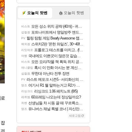
오늘의 팟벤
오늘의 핫벤
모든 성소 위치 공략 (40개) - 귀환한 영혼 도전과제
비스트
포트나이트에서 명일방주 엔드필드 [펠리카] 판매 예정
섭컬겜
힐링 탐험 게임 Bearly Awesome 챕터 1 트레일러
PV
스위치2판 ‘몬헌 와일즈’, 30~40fps 목표 추정
해외겜
프롤로그 테스트를 마치고.. (feat. 리아)
리밋제로
국내에도 이쁜곳이 많은것 같습니다
여행
모든 요리/작물 책 획득 위치 공략 (36개) - 미식가 도전과제
비스트
혹시 이 만화 아시는 분 계신가요
애니클립
무한대 아난타 전투 장면
섭컬겜
라스트 에포크 시즌5 - 서리화신의 분노 티저
PV
여기서 R1 뭘 말하는거고 R2가 뭘말하는걸까요?
명조
리싱크드 1.06 패치노트 (8/5)
리싱크드
60프레임 나오는데 정상일까요?
끼로
레퀴엠
선생님들 차 시동 끌 때 꾸르륵소리나는데
차벤
유니버스 채널 특별 코너 | 자신만의 스타일
명조
새로고침
 잡
도끼