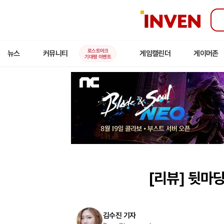
인
벤
로스트아크
뉴스
커뮤니티
게임캘린더
게이머존
기대평 이벤트
[리뷰]
뒷마당
김수진 기자