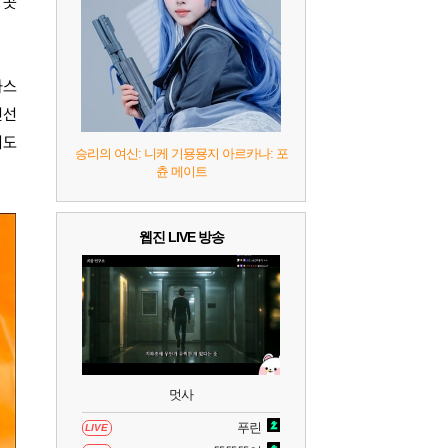
 곳
7
리듬 천국 미라클 스타즈
2
8
헤일로: 캠페인 이볼브드
2
화스
전선
9
캡틴 츠바사 2 월드 파이터즈
기도
승리의 여신: 니케 기묭묭지 아르카나: 포
츈 메이트
10
레고 배트맨: 레거시 오브 더 다크 나이트
웹진 LIVE 방송
멋사
푸린
LIVE