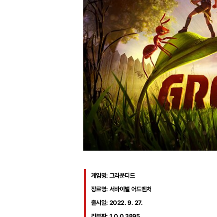
게임명
: 그라운디드
장르명
: 서바이벌 어드벤처
출시일
: 2022. 9. 27.
리뷰판
: 1.0.0.3895