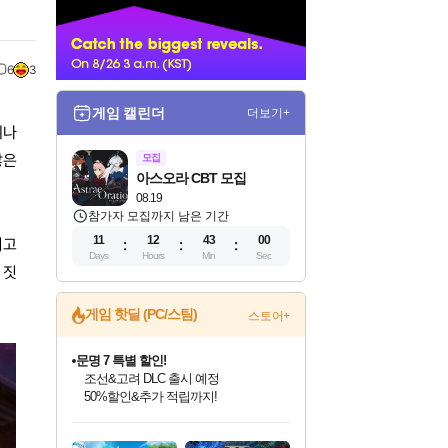
너
6
3
게임 캘린더
더보기+
에나
않은
모집
아스오라 CBT 모집
08.19
참가자 모집까지 남은 기간
11
12
42
58
치고
Days
Hours
Min
Sec
 짓
게임 핫딜 (PC/스팀)
스토어+
문명 7 특별 할인!
조선&고려 DLC 출시 예정
50%할인&추가 적립까지!
인벤게임즈 8월 특별 할인!
드래곤소드: 어웨이크닝 입점!
마블 투혼 파이팅 소울즈 정식출시!
귀무자: 검의 길 예약 판매 중!
비스트 오브 리인카네이션 정식 출시!
커세어 코브 출시 기념 할인!
더 렐릭 퍼스트 가디언 정식 출시
베데스다 40주년 기념 할인 중!
캡콤 프렌차이즈 할인 진행 중!
캡콤 일부 상품 상시 할인
스타워즈 은하계 레이서
로블록스 기프트 카드 공식 입점
인기 퍼블리셔 모음!
스팀으로 만나는 드래곤소드!
마블 히어로 총 출동&화려한 격투!
10% 할인과
게임프릭 신작 IP
해적'섬'을 발전시키자!
설화x하드코어 액션!
베데스다의 명작들을
몬헌, 바하 등 인기 IP를
몬헌 와일즈 & 드래곤즈 도그마2
인벤게임즈에서 10% 추가 적립
Robux를 가장 안전하고