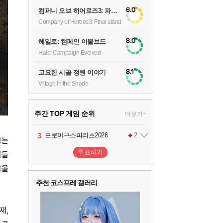
6.0
컴퍼니 오브 히어로즈3: 파이널 스탠드
Company of Heroes3: Final stand
8.0
헤일로: 캠페인 이볼브드
Halo: Campaign Evolved
8.1
고요한 시골 정원 이야기
Village in the Shade
주간 TOP 게임 순위
더보기+
1
2
3
4
팰월드
프로야구스피리츠2026
드래곤소드 : 어웨이크닝
어쌔신 크리드: 블랙 플래그 리싱크드
1
2
2
모는
투표하기
물들
5
블라인드 삼국
1
감을
추천 코스프레 갤러리
6
그랑블루 판타지 리링크 - 엔드리스 라그나로크
1
재,