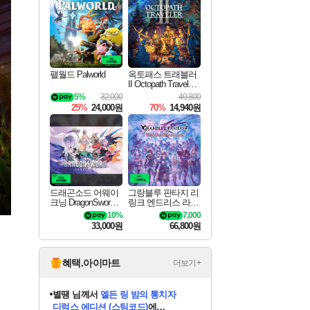
최대 90% 할인가를 만나보세요!
네이버혜택과 함께 만나보세요!
네이버 포인트 혜택까지!
이니&베니 혜택까지!
네이버 혜택가와 함께 예약하세요!
할인&네이버혜택으로 만나보세요!
네이버페이 혜택과 만나보세요!
40주년 프로모션으로 만나보세요!
할인가에 만나보세요!
일부 에디션 상시 할인!
혜택으로 예약 판매 중
편안하게 충전하세요
팰월드 Palworld
옥토패스 트래블러
II Octopath Traveler I
I
5%
32,000
49,800
25%
24,000원
70%
14,940원
드래곤소드 어웨이
그랑블루 판타지 리
크닝 DragonSword A
링크 엔드리스 라그
wakening
나로크 Granblue Fa
10%
7,000
ntasy Relink Endless
33,000원
66,800원
Ragnarok
혜택.아이마트
더보기+
별땡
님께서
엘든 링 밤의 통치자
디럭스 에디션 (스팀코드)
에