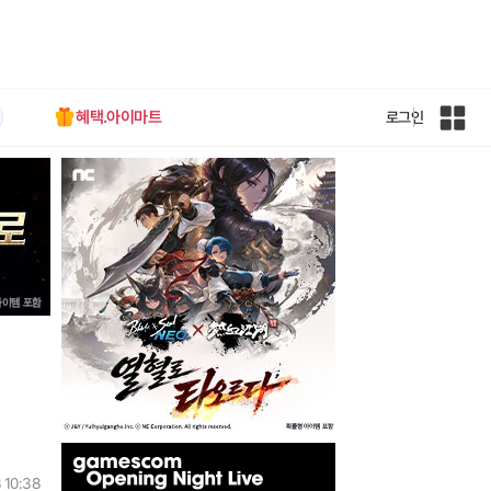
혜택.아이마트
로그인
인
벤
전
체
사
이
트
맵
인
벤
 10:38
배