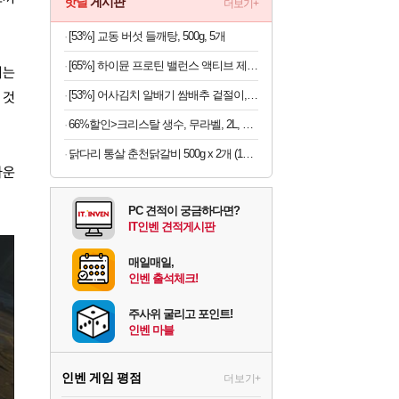
핫딜
게시판
더보기+
[53%] 교동 버섯 들깨탕, 500g, 5개
[65%] 하이뮨 프로틴 밸런스 액티브 제로, 밀크쉐이크, 250ml, 18개
되는
[53%] 어사김치 알배기 쌈배추 겉절이, 2kg, 1개
 것
66%할인>크리스탈 생수, 무라벨, 2L, 12개
닭다리 통살 춘천닭갈비 500g x 2개 (1개당 6,950원)
라운
PC 견적이 궁금하다면?
IT인벤 견적게시판
매일매일,
인벤 출석체크!
주사위 굴리고 포인트!
인벤 마블
인벤 게임 평점
더보기+