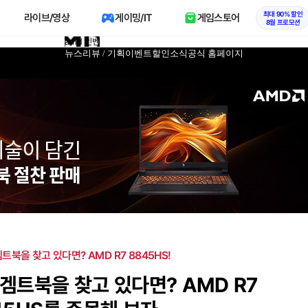
최대 90% 할인
라이브/영상
게이밍/IT
게임스토어
8월 프로모션
amd 인벤
뉴스
리뷰 / 기획
이벤트
할인소식
공식 홈페이지
트북을 찾고 있다면? AMD R7 8845HS!
겜트북을 찾고 있다면? AMD R7