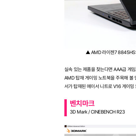
▲ AMD 라이젠7 8845H
실속 있는 제품을 찾는다면 AAA급 게임
AMD 탑재 게이밍 노트북을 주목해 볼 만
서가 탑재된 에이서 니트로 V16 게이밍
벤치마크
3D Mark / CINEBENCH R23