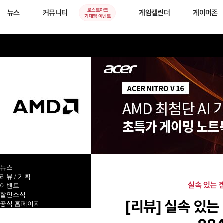
로스트아크
뉴스
커뮤니티
게임캘린더
게이머존
기대평 이벤트
AMD 커뮤니티
뉴스
리뷰 / 기획
실속 있는 겜
이벤트
할인소식
[리뷰]
실속 있는 
공식 홈페이지