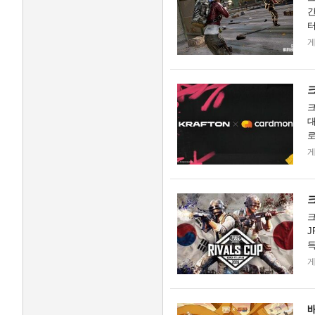
간
터
합
크
대
로
상
크
크
J
득
서
바.