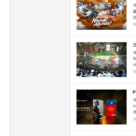
크
을
션
서
크
크
막
서
거
P
크
시
게
트