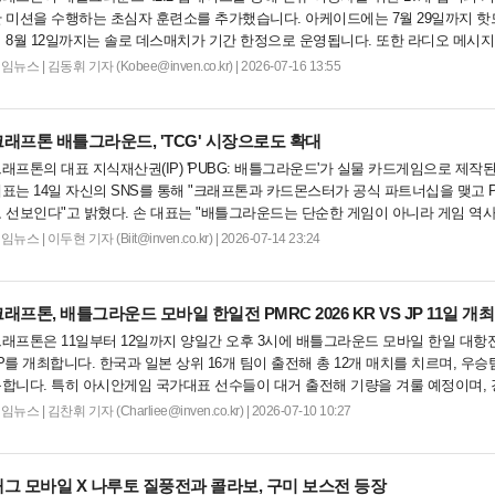
 미션을 수행하는 초심자 훈련소를 추가했습니다. 아케이드에는 7월 29일까지 핫드
 8월 12일까지는 솔로 데스매치가 기간 한정으로 운영됩니다. 또한 라디오 메시지
 등 편의성을 개선하고 신규 서바이버 패스를 출시했습니다....
게임뉴스
|
김동휘 기자 (Kobee@inven.co.kr) | 2026-07-16 13:55
크래프톤 배틀그라운드, 'TCG' 시장으로도 확대
래프톤의 대표 지식재산권(IP) 'PUBG: 배틀그라운드'가 실물 카드게임으로 제작
표는 14일 자신의 SNS를 통해 "크래프톤과 카드몬스터가 공식 파트너십을 맺고 
 선보인다"고 밝혔다. 손 대표는 "배틀그라운드는 단순한 게임이 아니라 게임 역
징적인 문화적 순간 중 하나"라며 "...
게임뉴스
|
이두현 기자 (Biit@inven.co.kr) | 2026-07-14 23:24
래프톤, 배틀그라운드 모바일 한일전 PMRC 2026 KR VS JP 11일 개최
래프톤은 11일부터 12일까지 양일간 오후 3시에 배틀그라운드 모바일 한일 대항전인 P
P를 개최합니다. 한국과 일본 상위 16개 팀이 출전해 총 12개 매치를 치르며, 우승
합니다. 특히 아시안게임 국가대표 선수들이 대거 출전해 기량을 겨룰 예정이며,
 생중계됩니다. 시청자를 위한 치킨메달 증정 이벤트도 진행되니 자세한 사항은 
게임뉴스
|
김찬휘 기자 (Charliee@inven.co.kr) | 2026-07-10 10:27
....
배그 모바일 X 나루토 질풍전과 콜라보, 구미 보스전 등장