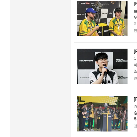
[
브
우
치
쁘
[
대
파
일
만
[
2
승
워
차