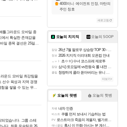
4000이니
·
에이전트 인장, 마탄의
주인 칭호
새로고침
)' 배틀그라운드 모바일 종
오늘의 치지직
오늘의 SOOP
매치에서 확실한 존재감을
 모바일 종목 결선은 25일과
26년 7월 팔로우 상승량 TOP 30 - 월간 치지직
잡담
2026 치지직 이리대회 오픈컵 안내
정보
초ㅇㅎ) 수녀 코스프레 제로투
ㅗㅜㅑ
삼식) 토요일에 vs한동숙 롤 내전 예정
잡담
청량하게 콜라 쏟아버리는 유니 ㅋㅋㅋ
클립
배틀그라운드 모바일 최강팀을
더보기+
츠 선수 육성과 지역 경쟁
경험을 쌓을 수 있는 무대
오늘의 팟벤
오늘의 핫벤
내차 인증
차벤
쿠를 먼저 보내서 기습하는 법
비스트
로스트아크 죽음의 계율자, 벨가르딘 티저
시작되었습니다. 그룹 스테
PV
혹시 이 만화 아시는 분 계신가요
합니다. 최종 우승팀은 26
애니클립