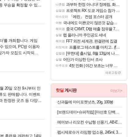
과부하 한정 아니다! 정예림, 화속성 서포터 세대 교체
종 우승을 확정할 수 있어
나혼렙
프로젝트 RX 도쿄 게임쇼 참가 결정
니다....
섭컬겜
「에린」 컨셉 포스터 공개
아스오라
국내에도 이쁜곳이 많은것 같습니다
여행
중국 CXMT, D램 매출 점유율 7%…글로벌 4위로 부상
해외겜
렙 올리니까 주인공도 세네
실팰
스타'를 개최합니다. 게임
FF7 외전 세계관, 완결편에 집결
해외겜
 있으며, PC방 이용자
프롤로그 테스트를 마치고.. (feat. 리아)
리밋제로
' 참가자 모집도 시작되어
[무한대] 출시일, 8월 13일에 나오나
섭컬겜
어딘가 이상한 단서 조사
실팰
4컷 만화 | 야간 보초는 너무 힘들어
아주프로
새로고침
 20일 오전 9시부터 인
핫딜
게시판
더보기+
의류도 판매됩니다. 이벤트
권과 한정판 굿즈 등 다양한
산과들에 마이포켓넛츠, 20g, 100봉
[브랜드데이+슈퍼적립] [마선호 단백질] 셀렉스 프로핏 Sports WPI 드링크 초콜릿, 330ml, 12개
에어보나 리모컨 수납형 선풍기, AB-E500FF, 1개
펩시제로슈거 라임향 업소용, 245ml, 30개
본 훈련을 개편하고 14일