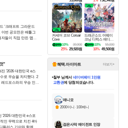
33,000원
1%
738,540원
모드 ‘크래프트 그라운드
최한다. 이번 공모전은 배틀그
커세어 코브 Corsair
드래곤소드 어웨이
용자들이 직접 만든 맵을
Cove
크닝 디럭스 에디션
DragonSword Awake
10%
39,900
10%
55,000
ning Deluxe Edition
25%
29,920원
10%
49,500원
것"
혜택.아이마트
더보기+
 '2026 대한민국 e스
점수로 우승을 차지했다. 2
칠부
님께서
네이버페이 1만원
농심 레드포스와의 우승 인터
교환권
에 당첨되셨습니다.
미오몬도
아기쿠키
eksxo
설레임v
어느덧
동작그만
영웅97
우는무
유리별
나무아래쉼터
달빛아이
밍끼
해무
스태지
안드레아
어느날
꺽다리아조씨
농업코코
꾸링내
님께서
님께서
님께서
님께서
님께서
님께서
님께서
님께서
님께서
님께서
님께서
님께서
님께서
님께서
님께서
님께서
님께서
로블록스 기프트카드
엘든 링 밤의 통치자
님께서
님께서
디스코 엘리시움 최종판
엘든 링 밤의 통치자
네이버페이 1만원
로블록스 기프트카드
(본편포함) 데이브 더
네이버페이 1만원
로블록스 기프트카드
인투 더 브리치
로블록스 기프트카드
엘든 링 밤의 통치자
(본편포함) 데이브 더
(본편포함) 데이브 더
드래곤 퀘스트 XI S
파이어걸 핵 앤
몬스터 헌터 라이즈 +
로블록스
로블록스
디럭스 에디션 (스팀코드)
다이버 인 더 정글 번들 (스팀코드)
(스팀코드)
1만원권
디럭스 에디션 (스팀코드)
다이버 인 더 정글 번들 (스팀코드)
(스팀코드)
교환권
1만원권
기프트카드 1만 5천원권
지나간 시간을 찾아서 데피니티브
2만원권
디럭스 에디션 (스팀코드)
다이버 인 더 정글 번들 (스팀코드)
스플래시 레스큐 DX (스팀코드)
교환권
기프트카드 1만원권
선브레이크 (스팀코드)
8천원권
에 당첨되셨습니다.
에 당첨되셨습니다.
에 당첨되셨습니다.
에 당첨되셨습니다.
를 교환.
를 교환.
에 당첨되셨습니다.
에 당첨되셨습니다.
에
를 교환.
를 교환.
에
에
에
에
에
에
에
당첨되셨습니다.
당첨되셨습니다.
당첨되셨습니다.
당첨되셨습니다.
에디션 (스팀코드)
당첨되셨습니다.
당첨되셨습니다.
당첨되셨습니다.
당첨되셨습니다.
를 교환.
애니모
2000이니
·
100베니
'2026 대한민국 e스포
도적인 무력으로 치킨 4마
검은사막 에이전트 인장
 디플러스 기아와 함께 배