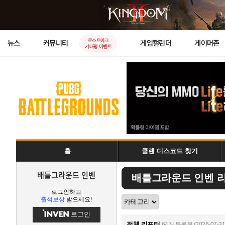
로스트아크
뉴스
커뮤니티
게임캘린더
게이머존
기대평 이벤트
홈
클랜 디스코드 찾기
배틀그라운드 인벤
배틀그라운드 인벤 
로그인하고
출석보상
받으세요!
로그인
전체 리포터
64개 등록됨 (2026-07-31 