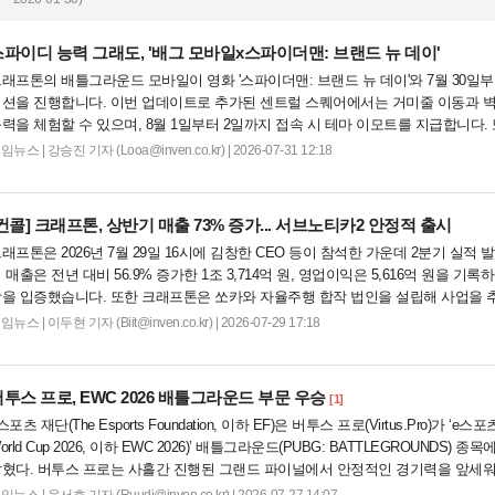
스파이디 능력 그래도, '배그 모바일x스파이더맨: 브랜드 뉴 데이'
래프톤의 배틀그라운드 모바일이 영화 '스파이더맨: 브랜드 뉴 데이'와 7월 30일부
션을 진행합니다. 이번 업데이트로 추가된 센트럴 스퀘어에서는 거미줄 이동과 벽
력을 체험할 수 있으며, 8월 1일부터 2일까지 접속 시 테마 이모트를 지급합니다.
용 스토리와 보상을 얻을 수 있고 크래프트 그라운드에서도 관련 템플릿을 활용한 콘
게임뉴스
|
강승진 기자 (Looa@inven.co.kr) | 2026-07-31 12:18
컨콜]
크래프톤, 상반기 매출 73% 증가... 서브노티카2 안정적 출시
래프톤은 2026년 7월 29일 16시에 김창한 CEO 등이 참석한 가운데 2분기 실적
 매출은 전년 대비 56.9% 증가한 1조 3,714억 원, 영업이익은 5,616억 원을 기록하
을 입증했습니다. 또한 크래프톤은 쏘카와 자율주행 합작 법인을 설립해 사업을 
이터를 바탕으로 피지컬 AI 연구에 박차를 가할 계획임을 밝혔습니다....
게임뉴스
|
이두현 기자 (Biit@inven.co.kr) | 2026-07-29 17:18
투스 프로, EWC 2026 배틀그라운드 부문 우승
[1]
스포츠 재단(The Esports Foundation, 이하 EF)은 버투스 프로(Virtus.Pro)가 ‘e스포츠
orld Cup 2026, 이하 EWC 2026)’ 배틀그라운드(PUBG: BATTLEGROUNDS
혔다. 버투스 프로는 사흘간 진행된 그랜드 파이널에서 안정적인 경기력을 앞세워.