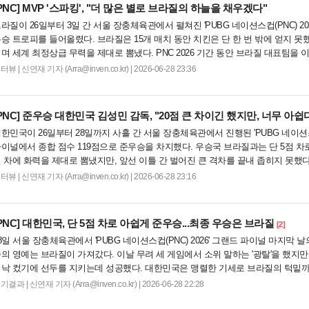
PNC]
MVP '스파킹', "더 많은 별로 브라질의 하늘을 채우겠다"
라질이 26일부터 3일 간 서울 장충체육관에서 펼쳐진 'PUBG 네이션스컵(PNC) 2
승 트로피를 들어올렸다. 브라질은 15개 매치 동안 치킨은 단 한 번 밖에 얻지 못했
며 세계 최정상급 무력을 제대로 뽐냈다. PNC 2026 기간 동안 브라질 대표팀을 이끈 
다. 챔피언이...
인터뷰
|
신연재 기자 (Arra@inven.co.kr) | 2026-06-28 23:36
PNC]
준우승 대한민국 김성민 감독, "20점 큰 차이긴 했지만, 너무 아쉽
한민국이 26일부터 28일까지 사흘 간 서울 장충체육관에서 진행된 'PUBG 네이션스컵(
이널에서 종합 점수 119점으로 준우승을 차지했다. 우승국 브라질과는 단 5점 차로
 차에 화력을 제대로 뽐냈지만, 앞선 이틀 간 벌어진 큰 격차를 끝내 좁히지 못했다
난 '플리케' 김성민...
인터뷰
|
신연재 기자 (Arra@inven.co.kr) | 2026-06-28 23:16
PNC]
대한민국, 단 5점 차로 아쉽게 준우승...최종 우승은 브라질
[2]
8일 서울 장충체육관에서 'PUBG 네이션스컵(PNC) 2026' 그랜드 파이널 마지막 날
의 영예는 브라질이 가져갔다. 이날 무려 세 게임에서 소위 말하는 '광탈'을 했지만
낙 컸기에 선두를 지키는데 성공했다. 대한민국은 맹렬한 기세로 브라질의 턱밑까지
로 아쉽게 준우승에 머물렀...
경기결과
|
신연재 기자 (Arra@inven.co.kr) | 2026-06-28 22:28