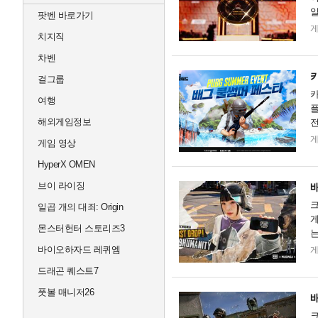
일
팟벤 바로가기
마
치지직
차벤
걸그룹
카
여행
플
해외게임정보
전
플
게임 영상
HyperX OMEN
브이 라이징
크
일곱 개의 대죄: Origin
게
몬스터헌터 스토리즈3
는
보
바이오하자드 레퀴엠
드래곤 퀘스트7
풋볼 매니저26
크