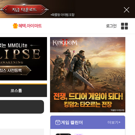
혜택.아이마트
로그인
인
벤
전
체
사
이
트
맵
코스튬
게임 캘린더
더보기+