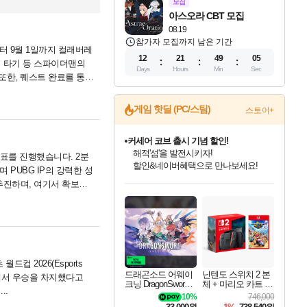
모집
아스오라 CBT 모집
08.19
참가자 모집까지 남은 기간
터 9월 1일까지 컬래버레
12
21
49
04
 타기 등 스파이더맨의
Days
Hours
Min
Sec
 또한, 퀘스트 완료를 통해
텐츠 제작이.....
커세어 코브 출시 기념 할인!
게임 핫딜 (PC/스팀)
스토어+
해적'섬'을 발전시키자!
할인&네이버혜택으로 만나보세요!
더 렐릭 퍼스트 가디언 정식 출시
설화x하드코어 액션!
 발표를 진행했습니다. 2분
네이버페이 혜택과 만나보세요!
며 PUBG IP의 강력한 성
드래곤소드: 어웨이크닝 입점!
문명 7 특별 할인!
귀무자: 검의 길 예약 판매 중!
비스트 오브 리인카네이션 정식 출시!
베데스다 40주년 기념 할인 중!
마블 투혼 파이팅 소울즈 예약 판매 중!
캡콤 프렌차이즈 할인 진행 중!
캡콤 일부 상품 상시 할인
스타워즈 은하계 레이서
로블록스 기프트 카드 공식 입점
추진하며, 여기서 확보한
스팀으로 만나는 드래곤소드!
조선&고려 DLC 출시 예정
10% 할인과
게임프릭 신작 IP
베데스다의 명작들을
마블 히어로 총 출동&화려한 격투!
몬헌, 바하 등 인기 IP를
몬헌 와일즈 & 드래곤즈 도그마2
인벤게임즈에서 10% 추가 적립
Robux를 가장 안전하고
네이버혜택과 함께 만나보세요!
50%할인&추가 적립까지!
이니&베니 혜택까지!
네이버 혜택가와 함께 예약하세요!
40주년 프로모션으로 만나보세요!
네이버 포인트 혜택까지!
할인가에 만나보세요!
일부 에디션 상시 할인!
혜택으로 예약 판매 중
편안하게 충전하세요
 월드컵 2026(Esports
드래곤소드 어웨이
닌텐도 스위치 2 본
) 종목에서 우승을 차지했다고
크닝 DragonSword A
체 + 마리오 카트 월
..
wakening
드
10%
746,000