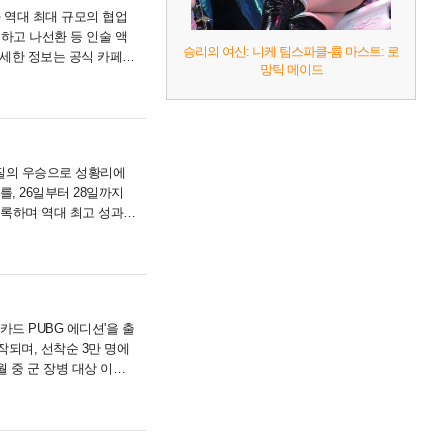
 역대 최대 규모의 협업
현하고 나선환 등 인술 액
승리의 여신: 니케 팀스파클-륨 마스트: 로
자세한 정보는 공식 카페에
망틱 메이드
 브라질의 우승으로 성황리에
, 26일부터 28일까지
기록하며 역대 최고 성과를
은 이번 대회.....
드 PUBG 에디션'을 출
작되며, 선착순 3만 명에
월 중 군 장병 대상 이벤
uper SOL 앱.....