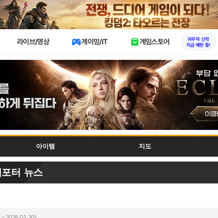
X
귀무자 신작
라이브/영상
게이밍/IT
게임스토어
지금 예판 중!
아이템
지도
리포터 뉴스
~ 2026-01-30)