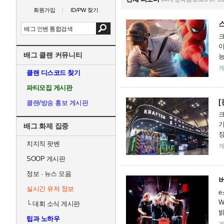
회원가입
ID/PW 찾기
크
이
배그 클랜 커뮤니티
능
전
클랜 디스코드 찾기
파티모집 게시판
[
클랜/방송 홍보 게시판
크
기
배그 화제 집중
장
치지직 팟벤
데
SOOP 게시판
정보 · 뉴스 모음
버
실시간 유저 정보
e
W
└
대회 소식 게시판
밝
팁과 노하우