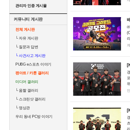
관리자 인증 게시물
커뮤니티 게시판
배
㈜
전체 게시판
(
└
자유 게시판
라
출
└
질문과 답변
└
사건사고 게시판
PUBG e스포츠 이야기
[
경
팬아트 / 카툰 갤러리
포
미디어 갤러리
위
뷰
└
움짤 갤러리
└
스크린샷 갤러리
└
영상관
[
우리 동네 PC방 이야기
경
츠
리