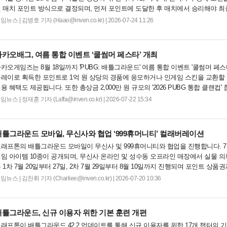
 매치 포인트 방식으로 결정되며, 먼저 포인트에 도달한 후 매치에서 승리해야 최
지막까지 치열한 승부가 예상됩니다. 자세한 내용은 공식 홈페이지에서 확인 가능합
게임뉴스
|
김병호 기자 (Haao@inven.co.kr) | 2026-07-24 11:26
카카오배그, 여름 통합 이벤트 ‘쿨썸머 페스타’ 개최
카오게임즈는 8월 18일까지 'PUBG: 배틀그라운드' 여름 통합 이벤트 '쿨썸머 페
레이로 획득한 포인트로 1억 원 상당의 경품에 응모하거나 인게임 스킨을 교환할 수
용 혜택도 제공됩니다. 또한 총상금 2,000만 원 규모의 '2026 PUBG 통합 클랜컵
랫폼 통합 클랜 대항전이 펼쳐질 예정입니다....
게임뉴스
|
정재훈 기자 (Laffa@inven.co.kr) | 2026-07-22 15:34
배틀그라운드 모바일, 무신사와 협업 ‘999휴머니티’ 컬래버레이션
래프톤의 배틀그라운드 모바일이 무신사 및 999휴머니티와 협업을 진행합니다. 7월
임 아이템 10종이 공개되며, 무신사 온라인 및 성수동 오프라인 매장에서 실물 
 1차 7월 20일부터 27일, 2차 7월 29일부터 8월 10일까지 진행되며 포인트 상품
상을 제공할 예정입니다. 상세 내용은 공식 카페에서 확인 가능합니다....
게임뉴스
|
김찬휘 기자 (Charliee@inven.co.kr) | 2026-07-20 10:36
배틀그라운드, 신규 이용자 위한 기본 훈련 개편
래프톤이 배틀그라운드 42.2 업데이트를 통해 신규 이용자를 위한 17개 챕터의 기