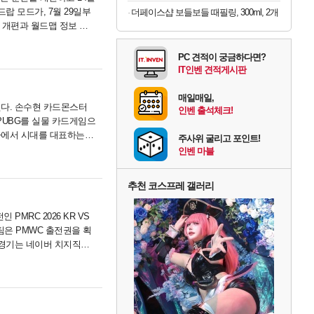
랍 모드가, 7월 29일부
더페이스샵 보들보들 때필링, 300ml, 2개
 개편과 월드맵 정보 통
PC 견적이 궁금하다면?
IT인벤 견적게시판
매일매일,
된다. 손수현 카드몬스터
인벤 출석체크!
PUBG를 실물 카드게임으
사에서 시대를 대표하는
주사위 굴리고 포인트!
인벤 마블
추천 코스프레 갤러리
MRC 2026 KR VS
팀은 PMWC 출전권을 획
 경기는 네이버 치지직에
공식 카페를 확인하시기