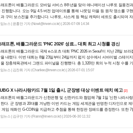
래프톤이 배틀그라운드 모바일 서비스 8주년을 맞아 애니메이션 나루토 질풍전과
 진행합니다. 오는 9일 4.5 버전 업데이트를 통해 나뭇잎 마을 등 원작 명소를 구
과 구미 보스전을 추가합니다. 나루토, 사스케 등 핵심 캐릭터 세트도 출시되며 
 확인 가능합니다....
게임뉴스
|
윤홍만 기자 (Nowl@inven.co.kr) | 2026-07-09 14:34
래프톤, 배틀그라운드 'PNC 2026' 성료... 대회 최고 시청률 경신
래프톤의 배틀그라운드 국제 e스포츠 대회 'PNC 2026 in Seoul'이 지난 28일
을 내렸다. 이번 대회는 8월 23일부터 24일까지 펍지 성수에서 서바이벌 스테이지를
울 장충체육관에서 그랜드 파이널을 진행했다. 총 1,320만 회의 누적 시청 수를 
뒀고, 전소미 등 다양한 공연과 이벤트가 어우러져 문화 축제로 자리 잡았다. 크래프톤
게임뉴스
|
김찬휘 기자 (Charliee@inven.co.kr) | 2026-07-01 15:07
UBG X 나라사랑카드 7월 1일 출시, 군장병 대상 이벤트 매치 예고
[2]
래프톤의 배틀그라운드가 신한은행 및 신한카드와 협업해 7월 1일 '신한 나라사랑카
한다. 군 장병과 20대를 겨냥한 이번 카드는 게임 세계관을 반영한 디자인으로 제
 게임 재화인 G-COIN을 지급하고 추첨을 통해 한정판 장패드를 증정한다. 또한 7
 매치를 개최해 게임과 일상을 잇는 특별한 경험을 제공할 계획이다. 자세한 내용은 신한 S
게임뉴스
|
김규만 기자 (Frann@inven.co.kr) | 2026-06-30 11:32