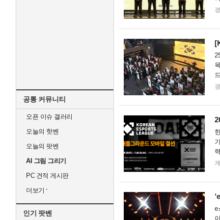
틀
[
2
목
드
2
공통 커뮤니티
오픈 이슈 갤러리
2
오늘의 핫벤
한
가
오늘의 팟벤
력
AI 그림 그리기
를
PC 견적 게시판
더보기
‘
e
인기 팟벤
이