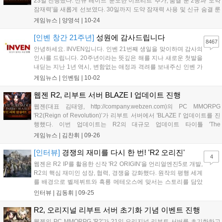
23일 진행했다. 신규 레이드 '분노한 이프리트' 추가, 숨결 룬 2종과 '도약
잠재력'을 새롭게 선보였다. 30일까지 도약 잠재력 사용 및 신규 숨결 룬
제작 이벤트, '분노한 이프리트 장비'를 제공한다. 11월 6일까지 '19주년
게임뉴스 |
양영석
|
10-24
기념 이벤트'와 경험치 플러스 이벤트, R2Day 이벤트가 열린다. 신규 서
버 오픈 기념 이벤트도 진행한다....
[인벤 창간 21주년]
성원에 감사드립니다
8467
안녕하세요. INVEN입니다. 인벤 21번째 생일을 맞이하며 감사의
인사를 드립니다. 20주년이라는 뜻깊은 해를 지나 새로운 첫발을
내딛는 지난 1년 역시, 변함없는 애정과 격려를 보내주신 인벤 가
족 분들이 계셨기에 가능했습니다. 지난 20년간 게임산업계는 대
게임뉴스 |
인벤팀
|
10-02
격변기를 겪었지만 불과 1년 사이에 일어난 변화들은 앞으로의
속도가 더욱 빨라질 것을 실감하게 합...
웹젠 R2, 리부트 서버 BLAZE I 업데이트 진행
웹젠(대표 김태영, http://company.webzen.com)의 PC MMORPG
'R2(Reign of Revolution)’가 리부트 서버에서 'BLAZE I' 업데이트를 진
행했다. 이번 업데이트는 R2의 대규모 업데이트 타이틀 'The
R2loaded'의 여섯 번째 업데이트로 향후 일반 서버에 적용될 업데이트
게임뉴스 |
김찬휘
|
09-26
콘텐츠를 오리지널 리부트 서버와...
[인터뷰]
경쟁의 재미를 다시 한 번! 'R2 오리진'
4
웹젠은 R2 IP를 활용한 신작 'R2 ORIGIN'을 언리얼엔진5로 개발,
R2의 핵심 재미인 성장, 협력, 경쟁을 강화했다. 원작의 평행 세계
를 배경으로 벨제뷔트와 흑룡 메테오스에 맞서는 스토리를 담았
다. 기존 유저는 향수를, 신규 유저는 경쟁의 재미를 느낄 수 있도
인터뷰 |
김동휘
|
09-25
록 설계되었으며, 다양한 인스턴스 던전과 서버 통합 경쟁 콘텐츠
를 제공한다. BM은 시간 절약형 상품 위주로 구성될 예정이다....
R2, 오리지널 리부트 서버 초기화 기념 이벤트 진행
웹젠의 PC MMORPG 'R2'가 21일 오리지널 리부트 서버를 초기화하고