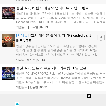
웹젠은 오늘(8월 14일) 20시부터 오는 18일까지 캐릭...
웹젠 'R2', 하반기 대규모 업데이트 기념 이벤트
웹젠(대표 김태영)이 'R2'에서 대규모 업데이트 기념 이벤트를 마련했다
고 19일 밝혔다. R2는 어제(7월 18일) 하반기 대규모 업데이트 'The
R2loaded Part3: INFINITE'를 실시해 최고 난이도의 신규 던전, 잠재력
시스템, 변신 스킨 시스템 등을 새롭게 선보이고 게임 내 일부 기능과 UI
게임뉴스 |
이두현
|
07-19
등의 편의성을 개선했다. 연 2회 진행하는...
[인터뷰]
R2의 개척은 끝이 없다, 'R2loaded part3
4
INFINITE'
웹젠의 장수 온라인 게임, 'R2'가 곧 18주년을 맞이합니다. 강산이
한 차례 변한 뒤 두 번째 변화를 슬슬 보여줄 그 시기까지, R2는
여러 차례 업데이트를 거치면서 새로운 시대에 적응해왔습니다.
그러면서도 처음 시작할 때의 재미와 감동을 전할 수 있는 방법도
인터뷰 |
윤서호
|
07-18
꾸준히 강구해왔죠. 그런 차원에서 마련된 'R2loaded' 업데이트
는 어느덧 Part3, '...
웹젠 'R2', 오픈 리부트 서버 리부팅 20일 오픈
웹젠은 PC MMORPG 'R2(Reign of Revolution)’에서 오픈 리부트 서버
를 초기화하고 경험치 두 배 기간인 ‘R2DAY’ 혜택을 포함한 이벤트를 전
개한다. R2는 오픈 리부트 서버에서 미션 달성 이벤트 4종을 마련했다.
먼저 오는 27일까지 총 14개의 미션 항목별로 최초 달성 회원에게 ‘이벤
게임뉴스 |
강승진
|
06-21
트 주화 주머니’를 지급하는 첫 발자취 이벤트...
[인터뷰]
CONTINUE 업데이트로 돌아온 R2 "재미는
17
계속된다"
AD