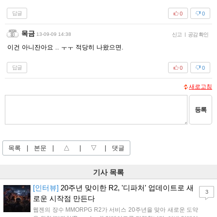
답글
0
0
목금
13-09-09 14:38
신고
|
공감 확인
이건 아니잔아요 .. ㅜㅜ 적당히 나왔으면.
답글
0
0
새로고침
등록
목록
|
본문
|
△
|
▽
|
댓글
기사 목록
[인터뷰]
20주년 맞이한 R2, '디파처' 업데이트로 새
3
로운 시작점 만든다
웹젠의 장수 MMORPG R2가 서비스 20주년을 맞아 새로운 도약