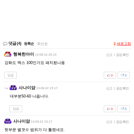
댓글
(4)
등록순
|
최신순
새로고침
행복한아이
13-08-14 20:13
신고
|
공감 확인
강화도 맥스 100인가요 패치됬나용
답글
0
0
사나이얌
13-08-22 15:17
신고
|
공감 확인
대부분50-60 나옵니다.
답글
0
0
사나이얌
13-08-22 15:17
신고
|
공감 확인
뒷부분 별갯수 범위가 다 틀렸네요.