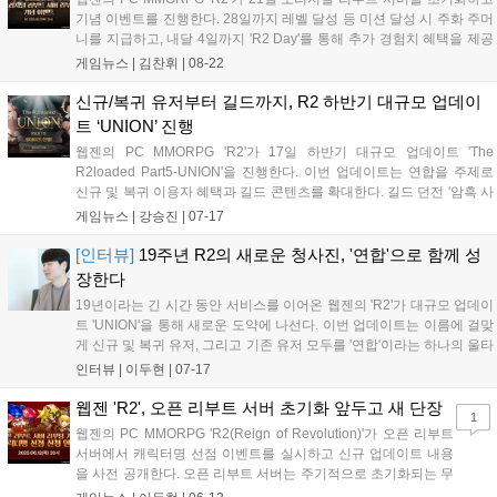
기념 이벤트를 진행한다. 28일까지 레벨 달성 등 미션 달성 시 주화 주머
니를 지급하고, 내달 4일까지 'R2 Day'를 통해 추가 경험치 혜택을 제공
한다. 같은 기간 동안 '이벤트 퀘스트 메이킹' 완료 시 레어 등급의 '텔레
게임뉴스 |
김찬휘
|
08-22
포트 조종반지'를 지급한다. 내달 11일까지 클래스 별 최고 레벨 달성 상
위 5개 캐릭터에게 차등 보상을 지급하며, 서번트 95레벨을 가장 빠르게
신규/복귀 유저부터 길드까지, R2 하반기 대규모 업데이
달성한 10명에게는 ‘특급 서번트의 알’과 ‘서번트 영약(중)’을 제공한
트 ‘UNION’ 진행
다....
웹젠의 PC MMORPG 'R2'가 17일 하반기 대규모 업데이트 'The
R2loaded Part5-UNION'을 진행한다. 이번 업데이트는 연합을 주제로
신규 및 복귀 이용자 혜택과 길드 콘텐츠를 확대한다. 길드 던전 '암흑 사
제 사원 수용소'를 추가하고 '장비 각성' 시스템을 업데이트한다. 17일부
게임뉴스 |
강승진
|
07-17
터 24일까지 길드 경험치 2배 상향, 길드 레벨 레이스 이벤트, R2 Day, 7
월 시즈널 이벤트 등이 진행된다. 내달 7일까지 플레이 시간 누적 포인트
[인터뷰]
19주년 R2의 새로운 청사진, '연합'으로 함께 성
로 홈페이지 이벤트 참여 시 경품을 제공한다....
장한다
19년이라는 긴 시간 동안 서비스를 이어온 웹젠의 'R2'가 대규모 업데이
트 'UNION'을 통해 새로운 도약에 나선다. 이번 업데이트는 이름에 걸맞
게 신규 및 복귀 유저, 그리고 기존 유저 모두를 '연합'이라는 하나의 울타
리 안으로 모으는 데 초점을 맞췄다. 초반 성장 구간을 대폭 개선하고, '장
인터뷰 |
이두현
|
07-17
비 각성 시스템'이라는 새로운 성장 동력을 제시하며, 길드...
웹젠 'R2', 오픈 리부트 서버 초기화 앞두고 새 단장
1
웹젠의 PC MMORPG 'R2(Reign of Revolution)'가 오픈 리부트
서버에서 캐릭터명 선점 이벤트를 실시하고 신규 업데이트 내용
을 사전 공개한다. 오픈 리부트 서버는 주기적으로 초기화되는 무
료 서버로, 일반 서버에 비해 높은 경험치와 아이템, 실버 획득률