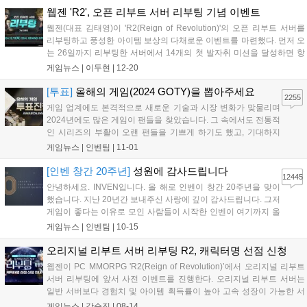
워드는 올해 비경쟁 부문 '...
웹젠 'R2', 오픈 리부트 서버 리부팅 기념 이벤트
웹젠(대표 김태영)이 'R2(Reign of Revolution)'의 오픈 리부트 서버를
리부팅하고 풍성한 아이템 보상의 다채로운 이벤트를 마련했다. 먼저 오
는 26일까지 리부팅한 서버에서 14개의 첫 발자취 미션을 달성하면 항
목별로 이벤트 아이템인 '주화 주머니'를 지급한다. 또한 약 2주간 경험치
게임뉴스 |
이두현
|
12-20
두 배 기간인 'R2DAY'를 진행하고, 레어 등급의 기...
[투표]
올해의 게임(2024 GOTY)을 뽑아주세요
2255
게임 업계에도 본격적으로 새로운 기술과 시장 변화가 맞물리며
2024년에도 많은 게임이 팬들을 찾았습니다. 그 속에서도 전통적
인 시리즈의 부활이 오랜 팬들을 기쁘게 하기도 했고, 기대하지
못했던 신작이 깜짝 흥행을 거두기도 했습니다. 특히 일본은 물론
게임뉴스 |
인벤팀
|
11-01
한국, 중국의 게임이 글로벌 시장에서 큰 흥행을 거두며 동아시아
3국에 대한 기대가 높아지기도 했습니다....
[인벤 창간 20주년]
성원에 감사드립니다
12445
안녕하세요. INVEN입니다. 올 해로 인벤이 창간 20주년을 맞이
했습니다. 지난 20년간 보내주신 사랑에 깊이 감사드립니다. 그저
게임이 좋다는 이유로 모인 사람들이 시작한 인벤이 여기까지 올
수 있었던 것은 보내주신 사랑과 성원 덕분이라고 생각합니다. 이
게임뉴스 |
인벤팀
|
10-15
럴 때는 강산이 두번 변했다는 말이 습관적으로 나오곤 하지만,
이제는 그 말을 쓰지 못하고, '고작...
오리지널 리부트 서버 리부팅 R2, 캐릭터명 선점 신청
웹젠이 PC MMORPG 'R2(Reign of Revolution)’에서 오리지널 리부트
서버 리부팅에 앞서 사전 이벤트를 진행한다. 오리지널 리부트 서버는
일반 서버보다 경험치 및 아이템 획득률이 높아 고속 성장이 가능한 서
버다. R2를 빠르고 쉽게 즐길 수 있고 정기적으로 초기화가 이루어진다.
게임뉴스 |
강승진
|
08-14