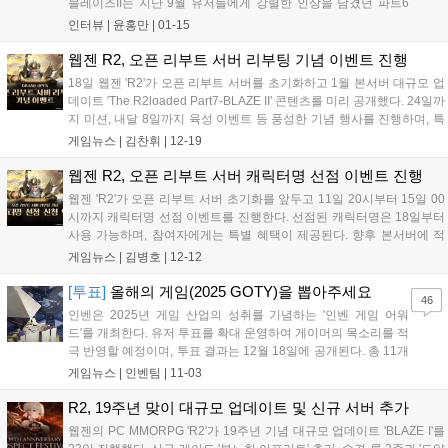
블레이즈II는 지난 9월 유저들에게 강렬한 인상을 남겼던 파트6
블레이즈I의 연장선이자, 대미를 장식하는 업데이트라고 할 수 있
인터뷰 |
윤홍만
|
01-15
습니다. 지난 1차 업데이트가 '분노한 이프리트' 레이드를 통해 공
략과 도전의 재미를 강조했다면, 이...
웹젠 R2, 오픈 리부트 서버 리부팅 기념 이벤트 진행
18일 웹젠 'R2'가 오픈 리부트 서버를 초기화하고 1월 본서버 대규모 업
데이트 'The R2loaded Part7-BLAZE II' 콘텐츠를 미리 공개했다. 24일까
지 미션, 내달 8일까지 육성 이벤트 등 풍성한 기념 행사를 진행하며, 특
히 내달 4일 첫 공성전, 7일 천공성 에텔리움 점령전이 예정되어 있다....
게임뉴스 |
김찬휘
|
12-19
웹젠 R2, 오픈 리부트 서버 캐릭터명 선점 이벤트 진행
웹젠 'R2'가 오픈 리부트 서버 초기화를 앞두고 11일 20시부터 15일 00
시까지 캐릭터명 선점 이벤트를 진행한다. 선점된 캐릭터명은 18일부터
사용 가능하며, 참여자에게는 특별 혜택이 제공된다. 향후 본서버에 적
용될 신규 성장 시스템, 서번트 추가 등 대규모 업데이트 콘텐츠도 먼저
게임뉴스 |
김병호
|
12-12
체험할 수 있다....
[투표]
올해의 게임(2025 GOTY)을 뽑아주세요
46
인벤은 2025년 게임 산업의 성취를 기념하는 '인벤 게임 어워
드'를 개최한다. 유저 투표를 확대 운영하여 게이머의 목소리를 적
극 반영할 예정이며, 투표 결과는 12월 18일에 공개된다. 총 11개
부문에서 유저 투표로 수상작을 결정하며, '올해의 게임'과 '최고
게임뉴스 |
인벤팀
|
11-03
의 기대작' 등 다양한 부문에 투표할 수 있다. 투표는 11월 23일까
지 진행되며, 참여자에게는 추첨을 통해 경품을 제공하는 이벤트
R2, 19주년 맞이 대규모 업데이트 및 신규 서버 추가
도 진행한다....
웹젠의 PC MMORPG 'R2'가 19주년 기념 대규모 업데이트 'BLAZE I'를