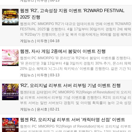
게임뉴스 |
이두현
|
06-13
을 통해 빠른 캐릭터 성장이 가능한 것이 특징이다. 캐릭터명 선
점 이벤트는 오는 16일...
웹젠 'R2', 고속성장 지원 이벤트 'R2WARD FESTIVAL
2025' 진행
웹젠의 PC MMORPG 'R2'가 대규모 업데이트와 연례 이벤트 'R2WARD
FESTIVAL 2025'를 진행한다. 4월 17일부터 30일까지 경험치 2배 혜택
의 'R2Day'가 진행되며, 신규 및 복귀 이용자에게는 90레벨 점핑 혜택과
장비 상자가 제공된다. 이벤트 기간 동안 '루미너스' NPC를 통해 아이템
게임뉴스 |
이두현
|
04-18
교환 및 버프 획득이 가능하다. 4월 30일까지 R2+ 플레이 타임 상향, 특
수 던전 오픈, 5월 8일까지 '용사 퀘스트 미션' 이벤트도 진행된다....
웹젠, 자사 게임 2종에서 봄맞이 이벤트 진행
웹젠이 PC MMORPG '뮤 온라인'과 'R2'에서 봄맞이 이벤트를 진행한다.
'뮤 온라인'은 3월 13일부터 4월 3일까지 경험치 30% 추가, 몬스터 체력
20% 감소 혜택과 '시그니처 럭키박스' 이벤트를 진행한다. 같은 기간 '티
베톤뮨 진화의 돌 이벤트'도 진행한다. 'R2'는 3월 13일부터 27일까지 '변
게임뉴스 |
이두현
|
03-13
신 다색카드'를 활용한 인게임 이벤트와 커뮤니티 게시글 추첨 이벤트를
진행한다. 3월 20일까지 '3월 행운석 교환 이벤트'와 '변신 이벤트'에 참
‘R2’, 오리지널 리부트 서버 리부팅 기념 이벤트 진행
여할 수 있다. 3월 20일부터 27일까지 데모자르의 섬 포인트 획득 2배
웹젠(대표 김태영)이 PC MMORPG 'R2(Reign of Revolution)’의 오리지
혜택을 제공한다....
널 리부트 서버에서 리부팅 기념 이벤트를 진행한다. R2의 오리지널 리
부트 서버는 일반 서버보다 경험치 및 아이템 획득률이 높아 고속 성장
이 가능한 서버다. 게임을 빠르고 쉽게 즐길 수 있고 정기적으로 초기화
게임뉴스 |
윤서호
|
02-21
가 이루어진다. R2는 어제(20일) 올해의 첫 리부팅을...
웹젠 R2, 오리지널 리부트 서버 '캐릭터명 선점' 이벤트
웹젠이 PC MMORPG 'R2(Reign of Revolution)’에서 오리지널 리부트
서버 리부팅을 앞두고 사전 이벤트를 진행한다. R2는 13일 저녁부터 오