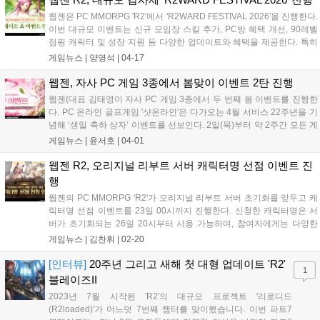
다....
웹젠은 PC MMORPG 'R2'에서 'R2WARD FESTIVAL 2026'을 진행한다.
이번 대규모 이벤트는 신규 모임장 스킬 추가, PC방 혜택 개선, 90레벨
점핑 캐릭터 및 성장 지원 등 다양한 업데이트와 혜택을 제공한다. 특히
30일까지는 컨텐츠 지원 및 NPC 교환 이벤트를 통해 파괴의 매터리얼
게임뉴스 |
양영석
|
04-17
등 아이템을 획득할 수 있다....
웹젠, 자사 PC 게임 3종에서 봄맞이 이벤트 2탄 진행
웹젠(대표 김태영이 자사 PC 게임 3종에서 두 번째 봄 이벤트를 진행한
다. PC 온라인 골프게임 '샷온라인'은 다가오는 4월 서비스 22주년을 기
념해 ‘생일 축하 상자’ 이벤트를 선보인다. 2일(목)부터 약 2주간 모든 게
임 회원이 수령할 수 있으며, 상자 개봉 시 출시 22주년을 기념한 코스튬
게임뉴스 |
윤서호
|
04-01
3종과 경험치 상승 아이템을 획득할 수 있다. 같은 기간 동...
웹젠 R2, 오리지널 리부트 서버 캐릭터명 선점 이벤트 진
행
웹젠의 PC MMORPG 'R2'가 오리지널 리부트 서버 초기화를 앞두고 캐
릭터명 선점 이벤트를 23일 00시까지 진행한다. 신청한 캐릭터명은 서
버가 초기화되는 26일 20시부터 사용 가능하며, 참여자에게는 다양한
혜택이 제공된다. 초기화 후에는 길드 기부 경험치 상향 및 무기 복구 이
게임뉴스 |
김찬휘
|
02-20
벤트 등 기념 이벤트도 진행될 예정이다....
[인터뷰]
20주년 그리고 새해 첫 대형 업데이트 'R2'
1
블레이즈II
2023년 7월 시작된 'R2'의 대규모 프로젝트 '리로디드
(R2loaded)'가 어느덧 7번째 챕터를 맞이했습니다. 이번 파트7