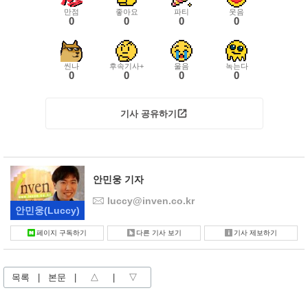
만점
좋아요
파티
웃음
0
0
0
0
씬나
후속기사+
울음
녹는다
0
0
0
0
기사 공유하기
안민웅 기자
luccy@inven.co.kr
안민웅
(Luccy)
페이지 구독하기
다른 기사 보기
기사 제보하기
목록
|
본문
|
△
|
▽