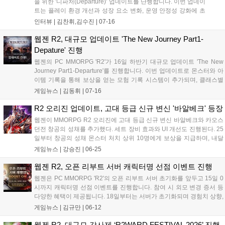
을 위한 '디파처(Departure)' 업데이트를 단행합니다. 이번 업데이
트는 플레이 환경 개선과 성장 요소 변화, 운영 안정성 강화에 초
점을 맞췄으며, 유저들이 캐릭터를 더욱 빠르고 다채롭게 육성할
인터뷰 |
김찬휘,김수진
|
07-16
수 있는 경로를 확장하는 데 주력했습니다. 웹젠은 이번 업데이트
를 통해 향후 서비스의 방향성을 재정립할 계획이며, 송한솔 PM
웹젠 R2, 대규모 업데이트 'The New Journey Part1-
이 직접 준비 과정과 세부 내용을 상세히 설명하는 인터뷰를 공개
Depature' 진행
해 기대감을 높이고 있습니다....
웹젠의 PC MMORPG 'R2'가 16일 하반기 대규모 업데이트 'The New
Journey Part1-Departure'를 진행합니다. 이번 업데이트로 몬스터와 아
이템 기록을 통해 보상을 얻는 모험 기록 시스템이 추가되며, 클래스별
특성 강화 스킬이 상향되고 신규 스킬이 도입됩니다. 또한 미션 시스템
게임뉴스 |
김동휘
|
07-16
개선 등 편의성을 높였으며, 업데이트를 기념해 모험 기록 달성 및 미션
수행 이벤트 등 다양한 보상을 제공하는 행사가 공식 홈페이지를 통해
R2 오리진 업데이트, 고대 등급 신규 변신 '바알베크' 등장
상세히 안내될 예정입니다....
웹젠이 MMORPG R2 오리진에 고대 등급 신규 변신 바알베크와 카오스
던전 창공의 성채를 추가했다. 세트 장비 효과와 UI 개선도 진행된다. 25
일부터 창공의 성채 몬스터 처치 상위 10명에게 보상을 지급하며, 내달
9일까지는 접속 보상으로 최대 125회의 변신 소환권을 제공하는 이벤트
게임뉴스 |
강승진
|
06-25
변신 패스를 운영한다. 이번 업데이트는 강력한 보상과 시스템 편의성
강화에 초점을 맞췄다....
웹젠 R2, 오픈 리부트 서버 캐릭터명 선점 이벤트 진행
웹젠은 PC MMORPG 'R2'의 오픈 리부트 서버 초기화를 앞두고 15일 0
시까지 캐릭터명 선점 이벤트를 진행합니다. 참여 시 외모 변경 증서 등
다양한 혜택이 제공됩니다. 18일부터는 서버가 초기화되며 경험치 상향,
레벨업 레이스 확장, 신규 보상 등 대규모 업데이트가 적용됩니다. 자세
게임뉴스 |
김규만
|
06-12
한 내용은 공식 홈페이지에서 확인할 수 있으며, 빠른 성장을 지원하는
이번 업데이트를 통해 이용자들에게 새로운 즐거움을 선사할 예정입니
웹젠 R2, 대규모 감사제 ‘R2WARD FESTIVAL 2026’ 진행