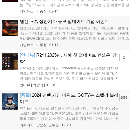
는 17일 0시까지 오리지널 리부트 서버 캐릭터명 사전 신청 이벤트를 실
시한다. 게임 이용자는 이벤트 기간에 ‘R2’ 계정에 로그인 후 안내 페이
게임뉴스 |
강승진
|
02-14
지의 ‘캐릭터명 선점하기’를 통해 계정당 1회, 캐...
웹젠 'R2', 상반기 대규모 업데이트 기념 이벤트
웹젠(대표 김태영)이 'R2'에서 대규모 업데이트 기념 이벤트를 마련했다.
R2는 어제(1월 16일) 상반기 대규모 업데이트 'The R2loaded Part4:
REINFORCE'를 실시해 아이템 연마 시스템, 다중 강화 시스템, 신규 숨
결 룬 등을 새롭게 선보이고 게임 내 이용자 편의 기능을 개선했다. 연 2
게임뉴스 |
이두현
|
01-17
회 진행하는 대규모 이벤트인 만큼 풍성한 혜택...
[인터뷰]
R2의 2025년, 새해 첫 업데이트 컨셉은 '강
2
화'
2025년 첫 대형 업데이트, R2loaded 파트4 주요 컨셉은 '강화' Q.
파트3 인피니트 업데이트에 이어 '리인포스'를 선보이게 됐다. 이
번 업데이트의 컨셉은 무엇인지, 또 이러한 컨셉을 채용하게 된
배경이 궁금하다. = 2023년부터 ‘The R2loaded’라는 주제로 업
인터뷰 |
박광석
|
01-16
데이트를 하면서 서번트, 스킬, 신규 던전 등 여러 콘텐츠들을 추
가 및 확...
[종합]
2024 인벤 게임 어워드, GOTY는 스텔라 블레
1059
이드
유저들의 선택으로 결정된 2024 인벤 게임 어워드의 주인공은
'스텔라 블레이드'였다. 인벤은 19일 오후 7시 공식 온라인 채널을
통해 2024 인벤 게임 어워드 시상식을 진행했다. 이날 행사는 권
이슬 아나운서, 인플루언서 인간젤리, 인벤 김수진 기자가 총 13
기획기사 |
강승진, 김수진
|
12-20
개 부문의 수상작을 발표하며 진행을 맡았다. 또한, 2024 인벤 어