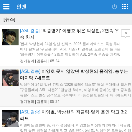
인벤
[뉴스]
[ASL 결승]
'최종병기' 이영호 꺾은 박상현, 2연속 우
8
승 차지
'짭제' 박상현이 24일 일산 킨텍스 '2026 플레이엑스포' 특설 무대
에서 펼쳐진 '구글플레이 ASL 시즌21' 결승전, 오랜만에 돌아온
'최종병기' 이영호를 4:3으로 제압하며 ASL 2연속 우승을 차지했
다. 이번 시리즈는 장기전은 없었지만, 두 선수의 수준 높은 초반
경기결과 |
김홍제
|
05-24
심리전이 일품인 경기였다. 7세트, 박상현은 2인용 맵인 매치포인
트지만, 빠른 드론...
[ASL 결승]
이영호 못지 않았던 박상현의 움직임, 승부는
마지막 7세트로
박상현이 24일 일산 킨텍스 '2026 플레이엑스포' 특설 무대에서 펼쳐진
'구글플레이 ASL 시즌21' 결승전 6세트, 이영호의 골리앗, 탱크 공격을
뮤탈리스크 빈집 공격으로 극복하며 3:3 동점을 만들었다. 애티튜드에서
의 6세트, 5세트와 마찬가지로 이영호는 1배럭 더블, 박상현은 오버풀로
경기결과 |
김홍제
|
05-24
출발했다. 빌드만 보면 이영호의 기분이 좀 더 좋은 상황이지만,...
[ASL 결승]
이영호, 박상현의 저글링-럴커 올인 막고 3:2
리드
이번에도 초반에 승, 패가 결정됐다. 이영호는 박상현의 2해처리 저글링,
럴커 올인 공격을 가볍게 막고 승리했다. 5세트, 박상현은 오버풀, 이영