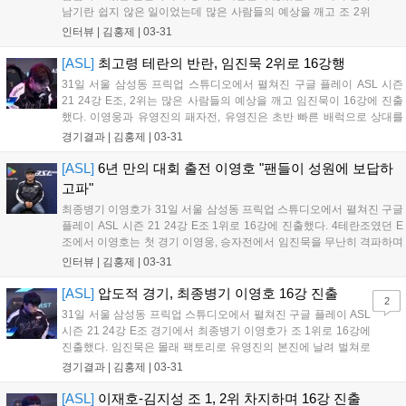
남기란 쉽지 않은 일이었는데 많은 사람들의 예상을 깨고 조 2위
를 차지했다. 금일 임진묵은 1경기부터 최종전까지 준비성이 돋
인터뷰 |
김홍제
|
03-31
보였다. 단판이라는 점을 잘 활용한 빌드 선택이 탁월했다. 이하
임진묵의 승리 인터뷰 내용이다. Q. 조 2위...
[ASL]
최고령 테란의 반란, 임진묵 2위로 16강행
31일 서울 삼성동 프릭업 스튜디오에서 펼쳐진 구글 플레이 ASL 시즌
21 24강 E조, 2위는 많은 사람들의 예상을 깨고 임진묵이 16강에 진출
했다. 이영웅과 유영진의 패자전, 유영진은 초반 빠른 배럭으로 상대를
압박하며 이영웅의 앞마당에 벙커까지 짓고 자신을 더블 커맨드를 가져
경기결과 |
김홍제
|
03-31
갔다. 이영웅은 침착하게 본진 언덕에서 막으며 더블을 따라갔고, 잘 대
처한...
[ASL]
6년 만의 대회 출전 이영호 "팬들이 성원에 보답하
고파"
최종병기 이영호가 31일 서울 삼성동 프릭업 스튜디오에서 펼쳐진 구글
플레이 ASL 시즌 21 24강 E조 1위로 16강에 진출했다. 4테란조였던 E
조에서 이영호는 첫 경기 이영웅, 승자전에서 임진묵을 무난히 격파하며
조 1위를 차지했다. 이하 이영호의 승리 인터뷰 전문이다. Q. 조 1위를 차
인터뷰 |
김홍제
|
03-31
지하며 16강에 진출한 소감은? 진출해서 기쁘고, 6년 만이라...
[ASL]
압도적 경기, 최종병기 이영호 16강 진출
2
31일 서울 삼성동 프릭업 스튜디오에서 펼쳐진 구글 플레이 ASL
시즌 21 24강 E조 경기에서 최종병기 이영호가 조 1위로 16강에
진출했다. 임진묵은 몰래 팩토리로 유영진의 본진에 날려 벌쳐로
타격을 준 뒤 빠른 시즈모드 업그레이드로 탱크, 레이스까지 준비
경기결과 |
김홍제
|
03-31
해 앞마당을 가져간 유영진을 타격했다. 유영진은 앞마당 이후 1
팩 1스타로 2스타인 임진묵의 레이...
[ASL]
이재호-김지성 조 1, 2위 차지하며 16강 진출