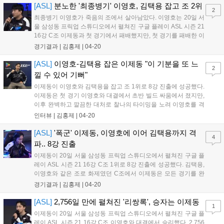
다...
[ASL]
분노한 '최종병기' 이영호, 김택용 잡고 조 2위
2
최종병기 이영호가 죽음의 조에서 살아남았다. 이영호는 20일 서
울 삼성동 프릭업 스튜디오에서 펼쳐진 구글 플레이 ASL 시즌 21
16강 C조 이제동과 첫 경기에서 패배했지만, 첫 경기를 패배한 이
영호는 분노 모드에 돌입했다. 그리고 패자전에서 김태영을 2:0,
경기결과 |
김홍제
|
04-20
최종전에서도 김택용을 2:0으로 잡고 조 2위로 8강에 진출했다.
이영호와 김태영의 패자전 1세...
[ASL]
이영호-김택용 잡은 이제동 "이 기분을 또 느
2
낄 수 있어 기뻐"
이제동이 이영호와 김택용을 잡고 조 1위로 8강 진출에 성공했다.
이제동은 첫 경기 이영호와 대결에서 초반 빌드 싸움에서 졌지만,
이후 완벽하고 깔끔한 대처로 찰나의 타이밍을 노려 이영호를 격
파했고, 김택용과 대결에서는 1세트는 저글링, 러커 올인, 2세트
인터뷰 |
김홍제
|
04-20
는 운영을 통해 상대를 제압했다. Q. 조 1위로 8강에 진출한 소감
은? 너무 감격스럽고, 죽음의 조라...
[ASL]
'폭군' 이제동, 이영호에 이어 김택용까지 격
4
파.. 8강 진출
이제동이 20일 서울 삼성동 프릭업 스튜디오에서 펼쳐진 구글 플
레이 ASL 시즌 21 16강 C조 1위로 8강 진출에 성공했다. 김택용,
이영호와 같은 조로 화제였던 C조에서 이제동은 모든 경기를 완
벽하게 소화하며 가장 먼저 8강으로 향했다. 김택용과 김태영의 1
경기결과 |
김홍제
|
04-20
경기, 단판으로 치러지는 만큼 승부는 알 수 없었다. 일단 김택용
은 1게이트 더블, 김태영은 마...
[ASL]
2,756일 만에 펼쳐진 '리쌍록', 승자는 이제동
1
이제동이 20일 서울 삼성동 프릭업 스튜디오에서 펼쳐진 구글 플
레이 ASL 시즌 21 16강 C조 이영호와 대결에서 승리했다. 2,756