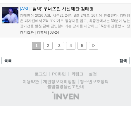
철은 커세어가 나오고 정찰할 때 12시 지역 히드라리스크덴을 확인하
지...
[ASL]
'철벽' 무너뜨린 사신테란 김태영
김태영이 2026 ASL 시즌21 24강 B조 2위로 16강에 진출했다. 김태영
은 패자전에서 2팩 조이기로 정영재를 잡고, 최종전에서는 30분이 넘는
장기전을 펼친 끝에 김민철이라는 강자를 제압하고 16강에 진출했다. 정
영재는 김태영이 무난한 더블 커맨드 빌드가 아닌 초반 찌르기라는 걸
경기결과 |
김홍제
|
03-24
조기에 파악헀음에도 대처가 좋지 못했다. 김태영은 2팩 벌쳐, 탱크 조...
1
2
3
4
5
▷
목록
검색
로그인
PC화면
퀵링크
설정
청소년보호정책
이용약관
개인정보처리방침
불법촬영물신고안내
(주)
인
벤