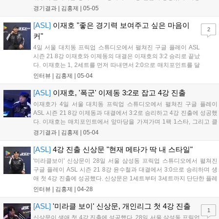
호는 프로토스에게 유리하다고 알려진 매치포인트에서 다크 템
경기결과 |
김홍제
|
05-05
플러를 배제하고 앞마당 이후 타이밍 러시를 준비했다. 장윤철은
리버 이후 트리플까지 넥서스를 건설했다....
[ASL]
이재호 "좋은 경기력 보여주고 싶은 마음이
2
커"
4일 서울 대치동 프릭업 스튜디오에서 펼쳐진 구글 플레이 ASL
시즌 21 8강 이재호와 이제동의 대결은 이재호의 3:2 승리로 끝났
다. 이재호는 1, 2세트를 먼저 따내면서 2:0으로 매치포인트를 달
성했지만 이제동의 뒷심에 의해 2:2 동점까지 따라잡혔다. 그러나
인터뷰 |
김홍제
|
05-04
마지막 세트, 발키리 이후 테란의 바이오닉 한방으로 이제동의 핵
심 멀티를 파괴하며 승리했다....
[ASL]
이재호, '폭군' 이제동 3:2로 잡고 4강 진출
이재호가 4일 서울 대치동 프릭업 스튜디오에서 펼쳐진 구글 플레이
ASL 시즌 21 8강 이제동과 대결에서 3:2로 승리하고 4강 진출에 성공했
다. 이재호는 매치포인트에서 앞마당을 가져가며 1팩 1스타, 그리고 클
로킹 레이스를 준비하며 뮤탈리스크를 잘 막아냈다. 이후 베슬을 준비하
경기결과 |
김홍제
|
05-04
며 바이오닉으로 넘어갔고, 탱크까지 모아 빠른 타이밍에 이제동의 11시
확장을...
[ASL]
4강 진출 신상문 "현재 메타가 딱 내 스타일"
'미라클보이' 신상문이 28일 서울 삼성동 프릭업 스튜디오에서 펼쳐진
구글 플레이 ASL 시즌 21 8강 윤수철과 대결에서 3:0으로 승리하며 생
애 첫 4강 진출에 성공했다. 신상문은 1세트부터 3세트까지 단단한 플레
이를 통해 윤수철을 심리전부터 완전히 제압하며 경기를 자신이 원하는
인터뷰 |
김홍제
|
04-28
방향으로 이끌었다. 이하 신상문의 승리 인터뷰 전문이다. Q. 윤수철을
3...
[ASL]
'미라클 보이' 신상문, 개인리그 첫 4강 진출
1
신상문이 생애 첫 4강 진출에 성공했다. 28일 서울 삼성동 프릭업