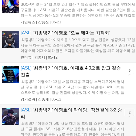
SOOP은 오는 24일 오후 2시 일산 킨텍스 플레이엑스포 특설 무대에서
구글플레이 ASL 시즌21 결승전을 개최합니다. 이번 결승은 2연패를 노
리는 박상현과 통산 5회 우승에 도전하는 이영호의 7판 4선승제 대결로
펼쳐집니다. 티켓은 21일부터 티켓링크에서 예매 가능하며, 현장 등록으
게임뉴스 |
강승진
|
05-21
로도 입장할 수 있습니다. 생중계 및 이벤트 정보는 SOOP 공식 방송국
에서 확인 가능합니다....
[ASL]
'최종병기' 이영호 "오늘 테마는 최적화'
'최종병기' 이영호가 이재호를 4:0으로 꺾고 결승 진출에 성공했다. 12일
서울 대치동 프릭업 스튜디오에서 펼쳐진 구글 플레이 ASL 시즌 21 4강,
이영호와 이재호의 대결은 호각을 다툴거라는 예상을 깨고 이영호의 압
도적인 승리였다. 이영호는 예전 경기력의 90%이상 올라왔다고 밝히며
인터뷰 |
김홍제
|
05-12
박상현과의 결승전 각오를 다졌다. 이하 결승 진출에 성공한 이영호의...
[ASL]
'최종병기' 이영호, 이재호 4:0으로 잡고 결승
5
진출
'최종병기' 이영호가 12일 서울 대치동 프릭업 스튜디오에서 펼쳐
진 구글 플레이 ASL 시즌 21 4강 이재호와 대결에서 4:0 퍼펙트
스코어로 승리하며 결승 진출에 성공했다. 이제 이영호는 24일 플
레이엑스포 현장에서 박상현과 우승을 놓고 맞붙게 된다. 애티튜
경기결과 |
김홍제
|
05-12
드에서의 1세트, 양 선수 모두 벌쳐 더블로 무난하게 출발했다. 이
영호는 에드온을 달지 않고 꾸준...
[ASL]
'최종병기' 이영호의 타이밍.. 장윤철에 3:2 승
2
리
'최종병기' 이영호가 5일 서울 대치동 프릭업 스튜디오에서 펼쳐
진 구글 플레이 ASL 시즌 21 8강 장윤철과 대결에서 타이밍 러시
위주의 판짜기를 통해 3:2로 승리하고 4강 진출에 성공했다. 이영