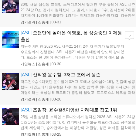
30일 서울 삼성동 프릭업 스튜디오에서 펼쳐진 구글 플레이 ASL 시즌
21 24강 D조 경기가 펼쳐졌다. 그 결과, 이재호가 1위, 김지성이 2위를
차지하며 16강에 진출했다. 1경기는 이재호와 김윤환의 대결, 김윤환은
2해처리가 아닌 타 스타팅 앞마당에 3해처리를 빠르게 지으며 독특한 빌
경기결과 |
김홍제
|
03-31
드를 준비했다. 그리고 레어보다 저글링 스피드업과 버로우업을 하며
변...
[ASL]
오랜만에 돌아온 이영호, 폼 상승중인 이제동
5
출전
지난주 개막한 2026 ASL 시즌21 24강 2주 차 경기가 월요일부터
수요일까지 진행된다. ASL 시즌21 예선은 테란의 압도적 강세였
다. 토스는 단 3인이 통과했는데, 테란은 무려 14명이 예선을 뚫
고 본선에 합류하며 테란의 강세가 돋보였다. 그런 가운데, 1주 차
게임뉴스 |
김홍제
|
03-30
에서는 제법 이변이 있었다. 가장 이변은 누가 뭐래도 ASL을 저그
세상으로 만들었던 '...
[ASL]
산적왕 윤수철, 3저그 조에서 생존
저그전 0승 6패였던 윤수철이 3저그 조에서 살아남아 16강 진출에 성공
했다. 제인도에서 윤수철은 1게이트 질럿 압박 후 뒷마당을 가져갔다. 뒷
마당이라는 특성상 테크트리가 굉장히 빨랐고, 프로토스의 테크를 따라
잡기 어려웠던 임홍규는 스파이어가 아닌 히드라리스크로 커세어를 수
경기결과 |
김홍제
|
03-26
비했다. 이후 스피드업 질럿을 다수 생산한 윤수철한 한번 압박을 가했
고, 임홍규는 다...
[ASL]
조일장, 윤수철&이영한 차례대로 잡고 1위
25일 서울 삼성동 프릭업 스튜디오에서 펼쳐진 2026 ASL 시즌21 24강
C조 1위는 조일장이었다. 첫 경기에서 윤수철을 히드라리스크 공격으로
쉽게 제압하고, 승자전에서는 이영한의 저글링, 성큰 러쉬를 침착하게
막아냈다. 1경기, 조일장과 윤수철은 무난한 초반을 보냈다. 다만, 윤수
경기결과 |
김홍제
|
03-25