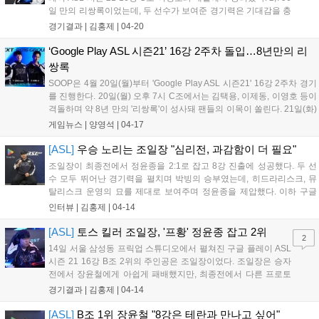
일 만의 리쌍록이었는데, 두 선수가 보여준 경기력은 기대감을 충
족시켰다. 이영호는 이제동의 12앞마당을 확신한듯 노배럭 더블
경기결과 |
김홍제
|
04-20
로 기분 좋게 출발했다. 이제동도 드론 정찰로 이를 확인하고 저
글링을 최대한 조금 생산하며 격차를...
‘Google Play ASL 시즌21’ 16강 2주차 돌입…8년만의 리
쌍록
SOOP은 4월 20일(월)부터 'Google Play ASL 시즌21' 16강 2주차 경기
를 진행한다. 20일(월) 오후 7시 C조에서는 김택용, 이제동, 이영호 등이
격돌하며 약 8년 만의 '리쌍록'이 성사돼 팬들의 이목이 쏠린다. 21일(화)
에는 D조 경기가 이어진다. 모든 경기는 대치동 프릭업 스튜디오에서 유
게임뉴스 |
양영석
|
04-17
관중으로 열리며, 티켓은 매주 목요일 오후 5시부터 예매할 수 있다....
[ASL]
우승 노리는 조일장 "심리전, 과감함이 더 필요"
조일장이 최종전에서 정윤종을 2:1로 잡고 8강 진출에 성공했다. 두 선
수 모두 뛰어난 경기력을 펼치며 박빙의 승부였는데, 히드라리스크, 뮤
탈리스크 운영의 묘를 제대로 보여주며 정윤종을 제압했다. 이하 구글
플레이 ASL 시즌 21 16강 B조 2위로 진출한 조일장의 승리 인터뷰 전문
인터뷰 |
김홍제
|
04-14
이다. Q. 조 2위로 8강에 진출한 소감은? 토스전을 열심히 준비했다....
[ASL]
토스 킬러 조일장, '프황' 정윤종 잡고 2위
2
14일 서울 삼성동 프릭업 스튜디오에서 펼쳐진 구글 플레이 ASL
시즌 21 16강 B조 2위의 주인공은 조일장이었다. 조일장은 승자
전에서 장윤철에게 아쉽게 패배했지만, 최종전에서 다른 프로토
스인 정윤종과 대결에서 2:1로 승리했다. 패자전 1세트, 정윤종은
경기결과 |
김홍제
|
04-14
매치 포인트에서 가스 러시, 전진 게이트로 초반부터 임진묵을 흔
들었다. 임진묵은 정윤종의 질럿 러시...
[ASL]
B조 1위 장윤철 "8강은 테란과 만나고 싶어"