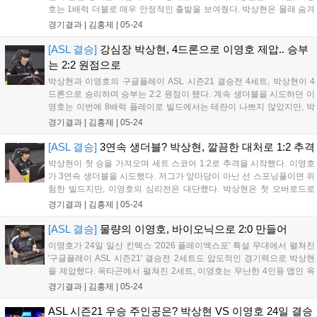
호는 1배럭 더블로 매우 안정적인 출발을 보여줬다. 박상현은 몰래 숨겨
둔 저글링으로 테란의 본진까지 들어가 팩토리가 올라가는 걸 확인했다.
경기결과 |
김홍제
|
05-24
이영호는 스타포트가 아닌 추가 팩토리를 건설하며 골리앗을 준비했다.
박상현...
[ASL 결승]
강심장 박상현, 4드론으로 이영호 제압.. 승부
는 2:2 원점으로
박상현과 이영호의 구글플레이 ASL 시즌21 결승전 4세트, 박상현이 4
드론으로 승리하며 승부는 2:2 원점이 됐다. 계속 생더블을 시도하던 이
영호는 이번에 8배럭 플레이로 빌드에서는 테란이 나쁘지 않았지만, 박
상현은 침착한 저글링 컨트롤로 이영호를 꺾었다. 3연속 생더블을 가져
경기결과 |
김홍제
|
05-24
간 이영호를 상대로 박상현은 4드론이라는 극단적인 플레이를 선택했
다. 하지만...
[ASL 결승]
3연속 생더블? 박상현, 깔끔한 대처로 1:2 추격
박상현이 첫 승을 가져오며 세트 스코어 1:2로 추격을 시작했다. 이영호
가 3연속 생더블을 시도했다. 저그가 앞마당이 아닌 선 스포닝풀이면 위
험한 빌드지만, 이영호의 심리전은 대단했다. 박상현은 첫 오버로드로
테란의 앞마당을 빠르게 발견하고 드론 4기 공격을 시도하며 스포닝풀
경기결과 |
김홍제
|
05-24
없이 빠른 확장을 가져갔다. 이영호는 2마린으로 상대에게 저글링을 강
제했다. 박상...
[ASL 결승]
물량의 이영호, 바이오닉으로 2:0 만들어
이영호가 24일 일산 킨텍스 '2026 플레이엑스포' 특설 무대에서 펼쳐진
'구글플레이 ASL 시즌21' 결승전 2세트도 압도적인 경기력으로 박상현
을 제압했다. 옥타곤에서 펼쳐진 2세트, 이영호는 무난한 4인용 맵인 옥
타곤에서도 생더블을 시도하며 심리전을 펼쳤다. 박상현은 드론 정찰로
경기결과 |
김홍제
|
05-24
빠르게 발견했지만, 자신도 일단 앞마당 해처리를 먼저 가져갔기 때문에
이...
ASL 시즌21 우승 주인공은? 박상현 VS 이영호 24일 결승