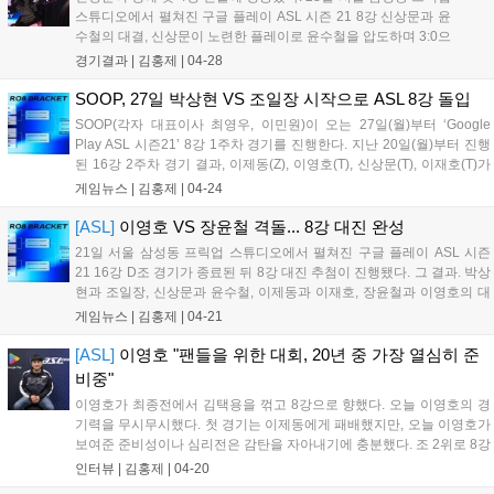
스튜디오에서 펼쳐진 구글 플레이 ASL 시즌 21 8강 신상문과 윤
수철의 대결, 신상문이 노련한 플레이로 윤수철을 압도하며 3:0으
로 승리, 생애 첫 개인리그 4강에 올라 박상현과 만나게 됐다. 녹
경기결과 |
김홍제
|
04-28
아웃에서의 1세트, 양 선수 모두 빠른 앞마당으로 무난히 출발했
고, 윤수철은 옵저버 이후 트리...
SOOP, 27일 박상현 VS 조일장 시작으로 ASL 8강 돌입
SOOP(각자 대표이사 최영우, 이민원)이 오는 27일(월)부터 ‘Google
Play ASL 시즌21’ 8강 1주차 경기를 진행한다. 지난 20일(월)부터 진행
된 16강 2주차 경기 결과, 이제동(Z), 이영호(T), 신상문(T), 이재호(T)가
8강에 합류했다. 앞서 진출을 확정한 박상현(Z), 조일장(Z), 윤수철(P), 장
게임뉴스 |
김홍제
|
04-24
윤철(P)까지 포함해 총 8...
[ASL]
이영호 VS 장윤철 격돌... 8강 대진 완성
21일 서울 삼성동 프릭업 스튜디오에서 펼쳐진 구글 플레이 ASL 시즌
21 16강 D조 경기가 종료된 뒤 8강 대진 추첨이 진행됐다. 그 결과. 박상
현과 조일장, 신상문과 윤수철, 이제동과 이재호, 장윤철과 이영호의 대
진이 완성됐다. 앞선 16강에서는 A조에서는 박상현과 윤수철, B조는 장
게임뉴스 |
김홍제
|
04-21
윤철, 조일장, C조는 이제동, 이영호, 그리고 금일 진행된 D조는...
[ASL]
이영호 "팬들을 위한 대회, 20년 중 가장 열심히 준
비중"
이영호가 최종전에서 김택용을 꺾고 8강으로 향했다. 오늘 이영호의 경
기력을 무시무시했다. 첫 경기는 이제동에게 패배했지만, 오늘 이영호가
보여준 준비성이나 심리전은 감탄을 자아내기에 충분했다. 조 2위로 8강
에 오른 이영호는 조 1위 진출자 중에서 만나게 된다. 이하 이영호의 승
인터뷰 |
김홍제
|
04-20
리 후 인터뷰 전문이다. Q. 조 2위로 16강에 진출한 소감은? 올라가서 좋