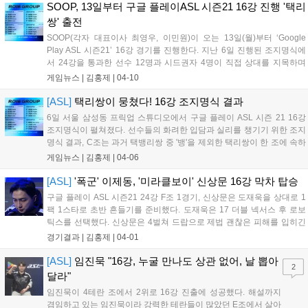
SOOP, 13일부터 구글 플레이ASL 시즌21 16강 진행 '택리
쌍' 출전
SOOP(각자 대표이사 최영우, 이민원)이 오는 13일(월)부터 ‘Google
Play ASL 시즌21’ 16강 경기를 진행한다. 지난 6일 진행된 조지명식에
서 24강을 통과한 선수 12명과 시드권자 4명이 직접 상대를 지목하며
16강 대진이 완성됐다. 13일(월) 오후 7시 열리는 A조 경기에는 박상현
게임뉴스 |
김홍제
|
04-10
(Z), 윤수철(P), 조기석(T), 최호선(T)이 출...
[ASL]
택리쌍이 뭉쳤다! 16강 조지명식 결과
6일 서울 삼성동 프릭업 스튜디오에서 구글 플레이 ASL 시즌 21 16강
조지명식이 펼쳐졌다. 선수들의 화려한 입담과 실리를 챙기기 위한 조지
명식 결과, C조는 과거 택뱅리쌍 중 '뱅'을 제외한 택리쌍이 한 조에 속하
며 죽음의 조가 탄생했다. 지난 시즌 우승자인 '소마' 박상현의 지명으로
게임뉴스 |
김홍제
|
04-06
본격적인 조지명식이 시작됐다. 박상현은 이번 시즌 첫 16강에 오른...
[ASL]
'폭군' 이제동, '미라클보이' 신상문 16강 막차 탑승
구글 플레이 ASL 시즌21 24강 F조 1경기, 신상문은 도재욱을 상대로 1
팩 1스타로 초반 흔들기를 준비했다. 도재욱은 17 더블 넥서스 후 로보
틱스를 선택했다. 신상문은 4벌쳐 드랍으로 제법 괜찮은 피해를 입히긴
했지만 앞마당 커맨드가 느린 빌드라 유리하다고 보긴 어려웠다. 그럼에
경기결과 |
김홍제
|
04-01
도 신상문은 계속 벌쳐를 활용해 프로브와 교환했고, 도재욱은 조금 프
로브...
[ASL]
임진묵 "16강, 누굴 만나도 상관 없어, 날 뽑아
2
달라"
임진묵이 4테란 조에서 2위로 16강 진출에 성공했다. 해설까지
겸임하고 있는 임진묵이라 강력한 테란들이 많았던 E조에서 살아