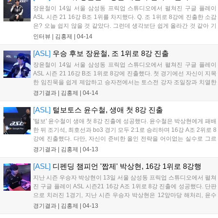
장윤철이 14일 서울 삼성동 프릭업 스튜디오에서 펼쳐진 구글 플레이
ASL 시즌 21 16강 B조 1위를 차지했다. Q. 조 1위로 8강에 진출한 소감
은? 오늘 쉽지 않을 것 같았다. 그런데 생각보단 쉽게 올라간 것 같아 기
분이 좋다. Q. ASL 최다 준우승자다. 우승에 욕심이 있을 것 같은데, 8강
인터뷰 |
김홍제
|
04-14
에서 만나고 싶은 상대는? 일단 테란을 만나고 싶고, D...
[ASL]
우승 후보 장윤철, 조 1위로 8강 진출
장윤철이 14일 서울 삼성동 프릭업 스튜디오에서 펼쳐진 구글 플레이
ASL 시즌 21 16강 B조 1위로 8강에 진출했다. 첫 경기에선 자신이 지목
한 임진묵을 쉽게 제압하고 승자전에서는 토스전 강자 조일장과 치열한
대결 끝에 2:1로 승리했다. 1경기 장윤철과 임진묵의 대결, 임진묵은 무
경기결과 |
김홍제
|
04-14
난한 팩더블을 준비했다. 장윤철은 전진 게이트 이후 질럿, 드라군 찌
르...
[ASL]
털보토스 윤수철, 생애 첫 8강 진출
'털보' 윤수철이 생애 첫 8강 진출에 성공했다. 윤수철은 박상현에게 패배
한 뒤 조기석, 최호선과 bo3 경기 모두 2:1로 승리하며 16강 A조 2위로 8
강에 진출했다. 다만, 자신이 준비한 올인 전략을 어이없는 실수로 그르
치거나 나오면 안 될 실수들이 자주 등장하는 등, 8강에서는 반드시 고쳐
경기결과 |
김홍제
|
04-13
야 할 단점이 많이 노출됐다. 조기석과 윤수철의 패자전 1세트...
[ASL]
디펜딩 챔피언 '짭제' 박상현, 16강 1위로 8강행
지난 시즌 우승자 박상현이 13일 서울 삼성동 프릭업 스튜디오에서 펼쳐
진 구글 플레이 ASL 시즌21 16강 A조 1위로 8강 진출에 성공했다. 단판
으로 치러진 1경기, 지난 시즌 우승자 박상현은 12앞마당 해처리, 윤수
철은 9/9게이트로 빌드에서 프로토스가 좋았다. 거리고 저그 11시, 프로
경기결과 |
김홍제
|
04-13
토스 7시로 세로 방향이라 가까워 프로토스에게 힘이 실렸는데 질럿...