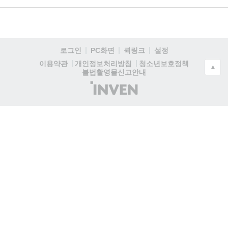
로그인
PC화면
퀵링크
설정
청소년보호정책
이용약관
개인정보처리방침
▲
불법촬영물신고안내
(주)
인
벤