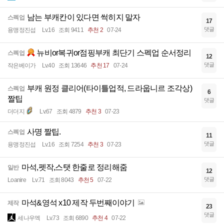
남는 부캐칸이 있다면 썩히지 말자
스펙업
17
댓글
용맹정진섭
Lv.16
조회 9411
추천 2
07-24
뉴비or복귀or점핑부캐 최단기 스펙업 순서정리
스펙업
12
댓글
작은베이가
Lv.40
조회 13646
추천 17
07-24
부캐 원정 클리어(타이틀업적, 드라웁니르 조각상)
스펙업
6
짤팁
댓글
더더지
Lv.67
조회 4879
추천 3
07-23
사명 짤팁.
스펙업
11
댓글
용맹정진섭
Lv.16
조회 7254
추천 3
07-23
마석,펫작,스탯 한줄로 정리해줌
일반
12
댓글
Loanire
Lv.71
조회 8043
추천 5
07-22
마석&영석 x10 제작 두번째이야기
제작
23
댓글
세나우엑
Lv.73
조회 6890
추천 4
07-22