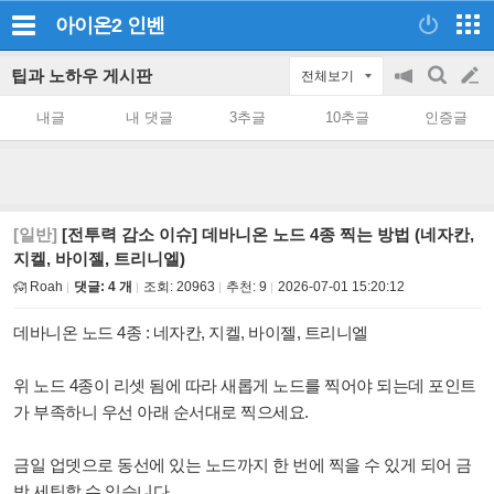
아이온2
인벤
팁과 노하우 게시판
전체보기
공
검
글
지
색
내글
내 댓글
3추글
10추글
인증글
on/off
쓰
기
[일반]
[전투력 감소 이슈] 데바니온 노드 4종 찍는 방법 (네자칸,
지켈, 바이젤, 트리니엘)
Roah
댓글: 4 개
조회:
20963
추천:
9
2026-07-01 15:20:12
데바니온 노드 4종 : 네자칸, 지켈, 바이젤, 트리니엘
위 노드 4종이 리셋 됨에 따라 새롭게 노드를 찍어야 되는데 포인트
가 부족하니 우선 아래 순서대로 찍으세요.
금일 업뎃으로 동선에 있는 노드까지 한 번에 찍을 수 있게 되어 금
방 세팅할 수 있습니다.