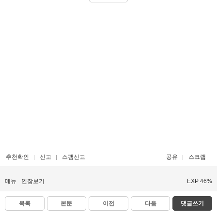
추천확인
신고
스팸신고
공유
스크랩
메뉴
인장보기
EXP 46%
목록
본문
이전
다음
댓글쓰기