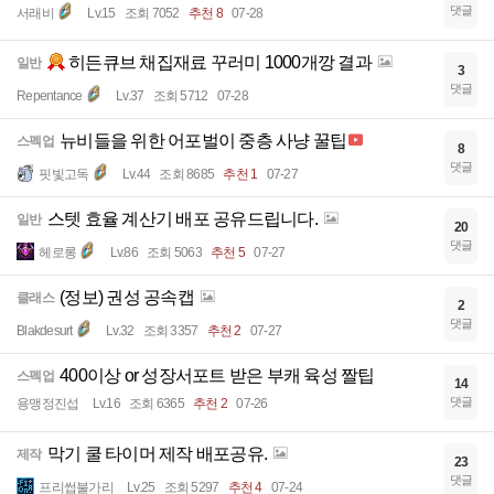
댓글
서래비
Lv.15
조회 7052
추천 8
07-28
히든큐브 채집재료 꾸러미 1000개깡 결과
일반
3
댓글
Repentance
Lv.37
조회 5712
07-28
뉴비들을 위한 어포벌이 중층 사냥 꿀팁
스펙업
8
댓글
핏빛고독
Lv.44
조회 8685
추천 1
07-27
스텟 효율 계산기 배포 공유드립니다.
일반
20
댓글
헤로롱
Lv.86
조회 5063
추천 5
07-27
(정보) 권성 공속캡
클래스
2
댓글
Blakdesurt
Lv.32
조회 3357
추천 2
07-27
400이상 or 성장서포트 받은 부캐 육성 짤팁
스펙업
14
댓글
용맹정진섭
Lv.16
조회 6365
추천 2
07-26
막기 쿨 타이머 제작 배포공유.
제작
23
댓글
프리썹불가리
Lv.25
조회 5297
추천 4
07-24