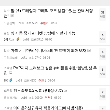
필수! ) 프레임과 그래픽 모두 챙길수있는 완벽 세팅
일반
33
법!!
댓글
모용검화
Lv.10
조회 5222
추천 8
08:03
펫 자동 줍기권 티켓 상점에 되팔기 가능
일반
4
댓글
Roah
Lv.92
조회 3710
08-05
마블 시네마틱 유니버스의 '앤트맨'이 되어보자
일반
8
댓글
구원의노래
Lv.71
조회 2740
08-04
PVP까지 노려보고 싶은 뉴비들을 위한 템방향성 추
스펙업
6
천
댓글
107
Lv.38
조회 4236
추천 1
08-04
전투속도 0.5%, 피해내성 0.3%
스펙업
7
댓글
용맹정진섭
Lv.16
조회 10600
추천 5
08-02
아이온2 신규유저 적응가이드(폐사방지용)
스펙업
7