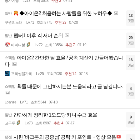
궁사가짱
Lv.17
조회 3623
추천 3
07-21
◆아이온2 처음하는 사람들을 위한 노하우◆
일반
13
댓글
구원의노래
Lv.71
조회 8775
추천 23
07-20
챕터1 이후 각 서버 순위
일반
29
댓글
마이나불
Lv.72
조회 13554
추천 7
07-19
아이온2 간단한 딜 효율 / 공속 계산기 만들어봤습니
스펙업
16
다.
댓글
프리썹불가리
Lv.25
조회 7030
추천 14
07-18
확률 때문에 고민하시는분 도움되라고 글 남깁니다.
스펙업
4
댓글
Loanire
Lv.71
조회 5344
07-18
간단하게 정리한 1오드당 키나 수급 효율
일반
9
댓글
고구무
Lv.73
조회 8997
추천 4
07-17
시련 '바크론의 공중섬' 공략 키 포인트 + 영상 모음
던전
5