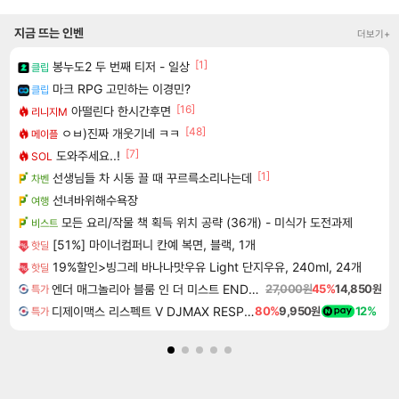
지금 뜨는 인벤
더보기+
[1]
봉누도2 두 번째 티저 - 일상
클립
마크 RPG 고민하는 이경민?
클립
[16]
아떨린다 한시간후면
리니지M
[48]
ㅇㅂ)진짜 개웃기네 ㅋㅋ
메이플
[7]
도와주세요..!
SOL
[1]
선생님들 차 시동 끌 때 꾸르륵소리나는데
차벤
선녀바위해수욕장
여행
모든 요리/작물 책 획득 위치 공략 (36개) - 미식가 도전과제
비스트
[51%] 마이너컴퍼니 칸예 복면, 블랙, 1개
핫딜
19%할인>빙그레 바나나맛우유 Light 단지우유, 240ml, 24개
핫딜
엔더 매그놀리아 블룸 인 더 미스트 ENDER MAGNOLIA Bloom in the Mist
27,000원
45%
14,850원
특가
디제이맥스 리스펙트 V DJMAX RESPECT V
80%
9,950원
12%
특가