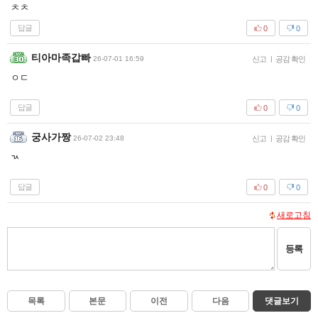
ㅊㅊ
답글
0
0
티아마족갑빠
26-07-01 16:59
신고
|
공감 확인
ㅇㄷ
답글
0
0
궁사가짱
26-07-02 23:48
신고
|
공감 확인
ㄳ
답글
0
0
새로고침
등록
목록
본문
이전
다음
댓글보기