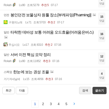
댓글
Rokah
Lv.80
조회 5279
추천 5
07-17
봉인던전 보물상자 원툴 장소[부캐파밍(Pharming)]
던전
15
댓글
구원의노래
Lv.71
조회 5703
추천 2
07-17
타락한 데바성 보통 어려움 오드효율(어려움은버스)
일반
16
댓글
주십시요
Lv.17
조회 8310
추천 2
07-16
서버 이전 핵심 요약 정리
일반
12
댓글
Rokah
Lv.80
조회 11852
추천 3
07-16
한눈에 보는 권성 조율
스펙업
4
댓글
거기자네날세
Lv.15
조회 4956
추천 3
07-16
최근
다음
검색
글쓰기
1
2
3
4
5