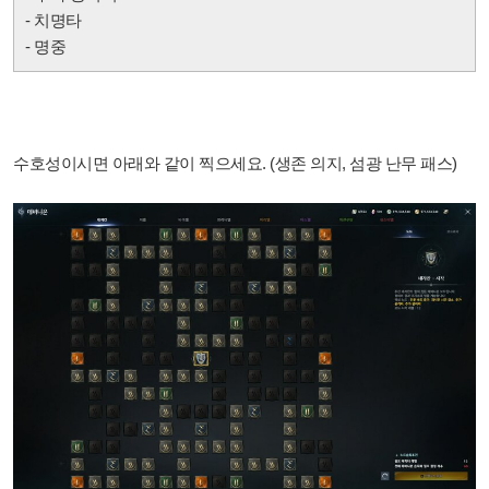
- 치명타
- 명중
수호성이시면 아래와 같이 찍으세요. (생존 의지, 섬광 난무 패스)