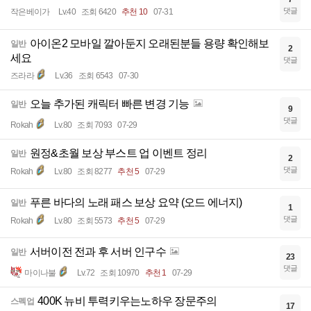
댓글
작은베이가
Lv.40
조회 6420
추천 10
07-31
아이온2 모바일 깔아둔지 오래된분들 용량 확인해보
일반
2
세요
댓글
즈라라
Lv.36
조회 6543
07-30
오늘 추가된 캐릭터 빠른 변경 기능
일반
9
댓글
Rokah
Lv.80
조회 7093
07-29
원정&초월 보상 부스트 업 이벤트 정리
일반
2
댓글
Rokah
Lv.80
조회 8277
추천 5
07-29
푸른 바다의 노래 패스 보상 요약 (오드 에너지)
일반
1
댓글
Rokah
Lv.80
조회 5573
추천 5
07-29
서버이전 전과 후 서버 인구수
일반
23
댓글
마이나불
Lv.72
조회 10970
추천 1
07-29
400K 뉴비 투력키우는노하우 장문주의
스펙업
17