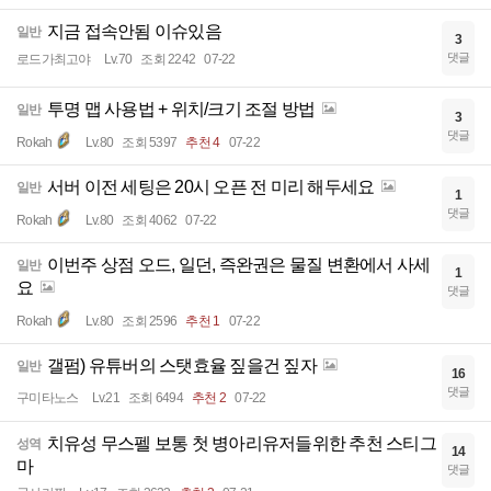
지금 접속안됨 이슈있음
일반
3
댓글
로드가최고야
Lv.70
조회 2242
07-22
투명 맵 사용법 + 위치/크기 조절 방법
일반
3
댓글
Rokah
Lv.80
조회 5397
추천 4
07-22
서버 이전 세팅은 20시 오픈 전 미리 해두세요
일반
1
댓글
Rokah
Lv.80
조회 4062
07-22
이번주 상점 오드, 일던, 즉완권은 물질 변환에서 사세
일반
1
요
댓글
Rokah
Lv.80
조회 2596
추천 1
07-22
갤펌) 유튜버의 스탯효율 짚을건 짚자
일반
16
댓글
구미타노스
Lv.21
조회 6494
추천 2
07-22
치유성 무스펠 보통 첫 병아리유저들위한 추천 스티그
성역
14
마
댓글