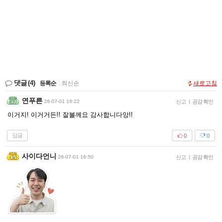
댓글
(4)
등록순
|
최신순
새로고침
연푸른
26-07-01 16:22
신고
|
공감 확인
이거지! 이거거든!! 잘볼께요 감사합니다앙!!
답글
0
0
사이다언니
26-07-01 16:50
신고
|
공감 확인