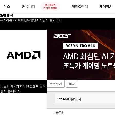
로스트아크
뉴스
커뮤니티
게임캘린더
게이머존
기대평 이벤트
amd 인벤
뉴스
리뷰 / 기획
이벤트
할인소식
공식 홈페이지
AMD 커뮤니티
주소보기
복사
뉴스
리뷰 / 기획
이벤트
할인소식
공식 홈페이지
AMD운영자
[공지]