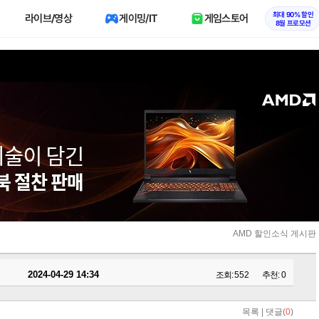
최대 90% 할인
라이브/영상
게이밍/IT
게임스토어
8월 프로모션
AMD 할인소식 게시판
2024-04-29 14:34
조회:
552
추천:
0
목록
|
댓글(
0
)