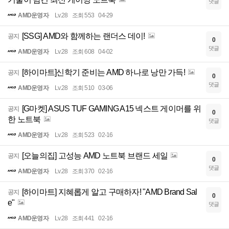
댓글
AMD운영자
Lv.28
조회 553
04-29
[SSG] AMD와 함께하는 랜더스 데이!
공지
0
댓글
AMD운영자
Lv.28
조회 608
04-02
[하이마트]신학기 준비는 AMD 하나로 낭만 가득!
공지
0
댓글
AMD운영자
Lv.28
조회 510
03-06
[G마켓] ASUS TUF GAMING A15 넥스트 게이머를 위
공지
0
한 노트북
댓글
AMD운영자
Lv.28
조회 523
02-16
[오늘의집] 고성능 AMD 노트북 브랜드 세일
공지
0
댓글
AMD운영자
Lv.28
조회 370
02-16
[하이마트] 지혜롭게 알고 구매하자! "AMD Brand Sal
공지
0
e"
댓글
AMD운영자
Lv.28
조회 441
02-16