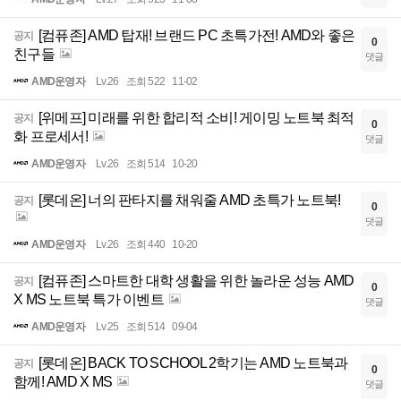
[컴퓨존] AMD 탑재! 브랜드 PC 초특가전! AMD와 좋은
공지
0
친구들
댓글
AMD운영자
Lv.26
조회 522
11-02
[위메프] 미래를 위한 합리적 소비! 게이밍 노트북 최적
공지
0
화 프로세서!
댓글
AMD운영자
Lv.26
조회 514
10-20
[롯데온] 너의 판타지를 채워줄 AMD 초특가 노트북!
공지
0
댓글
AMD운영자
Lv.26
조회 440
10-20
[컴퓨존] 스마트한 대학 생활을 위한 놀라운 성능 AMD
공지
0
X MS 노트북 특가 이벤트
댓글
AMD운영자
Lv.25
조회 514
09-04
[롯데온] BACK TO SCHOOL 2학기는 AMD 노트북과
공지
0
함께! AMD X MS
댓글