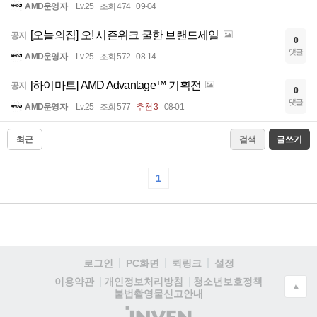
AMD운영자
Lv.25
조회 474
09-04
[오늘의집] 오! 시즌위크 쿨한 브랜드세일
공지
0
댓글
AMD운영자
Lv.25
조회 572
08-14
[하이마트] AMD Advantage™ 기획전
공지
0
댓글
AMD운영자
Lv.25
조회 577
추천 3
08-01
최근
검색
글쓰기
1
로그인
PC화면
퀵링크
설정
청소년보호정책
이용약관
개인정보처리방침
▲
불법촬영물신고안내
(주)