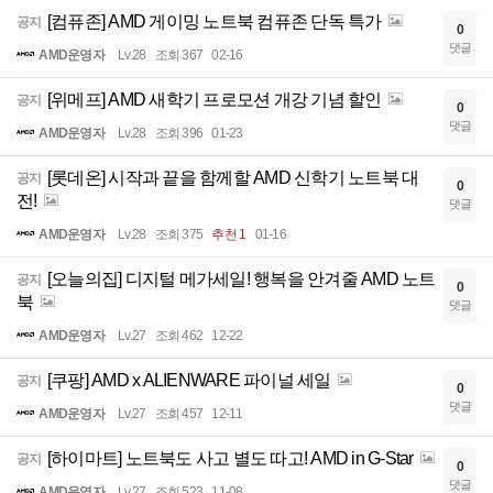
[컴퓨존] AMD 게이밍 노트북 컴퓨존 단독 특가
공지
0
댓글
AMD운영자
Lv.28
조회 367
02-16
[위메프] AMD 새학기 프로모션 개강 기념 할인
공지
0
댓글
AMD운영자
Lv.28
조회 396
01-23
[롯데온] 시작과 끝을 함께할 AMD 신학기 노트북 대
공지
0
전!
댓글
AMD운영자
Lv.28
조회 375
추천 1
01-16
[오늘의집] 디지털 메가세일! 행복을 안겨줄 AMD 노트
공지
0
북
댓글
AMD운영자
Lv.27
조회 462
12-22
[쿠팡] AMD x ALIENWARE 파이널 세일
공지
0
댓글
AMD운영자
Lv.27
조회 457
12-11
[하이마트] 노트북도 사고 별도 따고! AMD in G-Star
공지
0
댓글
AMD운영자
Lv.27
조회 523
11-08