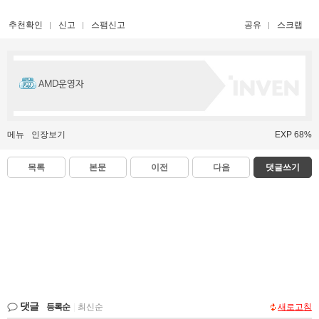
추천확인
신고
스팸신고
공유
스크랩
AMD운영자
메뉴
인장보기
EXP 68%
목록
본문
이전
다음
댓글쓰기
댓글
등록순
|
최신순
새로고침