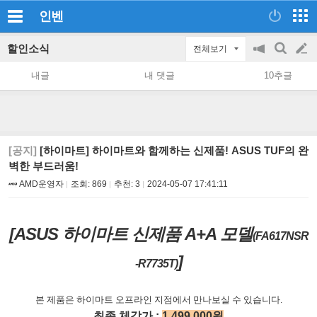
인벤
할인소식
전체보기
공
검
글
지
색
내글
내 댓글
10추글
on/off
쓰
기
[공지]
[하이마트] 하이마트와 함께하는 신제품! ASUS TUF의 완
벽한 부드러움!
AMD운영자
조회:
869
추천:
3
2024-05-07 17:41:11
[ASUS
하이마트 신제품 A+A 모델
(FA617NSR
]
-R7735T)
본 제품은 하이마트
오프라인
지점에서
만나보실
수
있습니다
.
최종 체감가
:
1,499,000
원