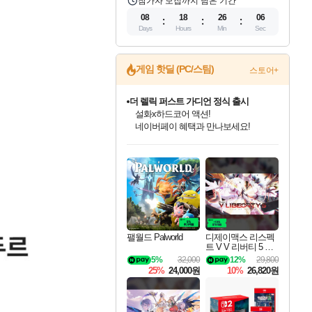
참가자 모집까지 남은 기간
08
18
26
04
Days
Hours
Min
Sec
게임 핫딜 (PC/스팀)
스토어+
더 렐릭 퍼스트 가디언 정식 출시
설화x하드코어 액션!
네이버페이 혜택과 만나보세요!
인벤게임즈 8월 특별 할인!
드래곤소드: 어웨이크닝 입점!
문명 7 특별 할인!
마블 투혼 파이팅 소울즈 정식출시!
귀무자: 검의 길 예약 판매 중!
비스트 오브 리인카네이션 정식 출시!
커세어 코브 출시 기념 할인!
베데스다 40주년 기념 할인 중!
캡콤 프렌차이즈 할인 진행 중!
캡콤 일부 상품 상시 할인
스타워즈 은하계 레이서
로블록스 기프트 카드 공식 입점
인기 퍼블리셔 모음!
스팀으로 만나는 드래곤소드!
조선&고려 DLC 출시 예정
마블 히어로 총 출동&화려한 격투!
10% 할인과
게임프릭 신작 IP
해적'섬'을 발전시키자!
베데스다의 명작들을
몬헌, 바하 등 인기 IP를
몬헌 와일즈 & 드래곤즈 도그마2
인벤게임즈에서 10% 추가 적립
Robux를 가장 안전하고
최대 90% 할인가를 만나보세요!
네이버혜택과 함께 만나보세요!
50%할인&추가 적립까지!
네이버 포인트 혜택까지!
이니&베니 혜택까지!
네이버 혜택가와 함께 예약하세요!
할인&네이버혜택으로 만나보세요!
40주년 프로모션으로 만나보세요!
할인가에 만나보세요!
일부 에디션 상시 할인!
혜택으로 예약 판매 중
편안하게 충전하세요
팰월드 Palworld
디제이맥스 리스펙
트 V V 리버티 5 팩
DJMAX RESPECT
5%
32,000
12%
29,800
V V Liberty 5 Pack D
25%
24,000원
10%
26,820원
LC