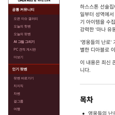
공통 커뮤니티
오픈 이슈 갤러리
오늘의 핫벤
오늘의 팟벤
AI 그림 그리기
PC 견적 게시판
더보기
인기 팟벤
팟벤 바로가기
치지직
차벤
걸그룹
여행