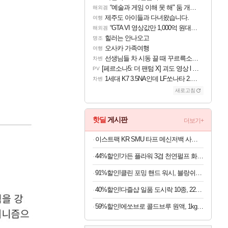
“예술과 게임 이해 못 해" 둠 개발자, Xbox 비판
해외겜
제주도 아이들과 다녀왔습니다.
여행
“GTA VI 영상값만 1,000억 원대?” 넷플릭스 계약 규모 추측
해외겜
힐러는 안나오고
명조
오사카 가족여행
여행
선생님들 차 시동 끌 때 꾸르륵소리나는데
차벤
[페르소나5: 더 팬텀 X] 괴도 영상 l 타카마키 안·댄싱 스타
PV
1세대 K7 3.5NA인데 LF쏘나타 2.0NA 기변하면 유류비 절약이 얼마나 될까요..?
차벤
새로고침
핫딜
게시판
더보기+
이스트팩 KR SMU 타프 메신저백 사첼 S EOCBS04 008
44%할인!가든 플라워 3겹 천연펄프 화장지, 30cm, 30M, 30롤, 2팩
91%할인!클린 포밍 핸드 워시, 블랑쉬향, 510ml, 2개
40%할인!다즐샵 일품 도시락 10종, 220g, 10개
59%할인!에쏘브로 콜드브루 원액, 1kg, 2개