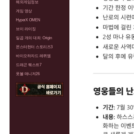
해외게임정보
게임 영상
HyperX OMEN
브이 라이징
일곱 개의 대죄: Origin
몬스터헌터 스토리즈3
바이오하자드 레퀴엠
드래곤 퀘스트7
풋볼 매니저26