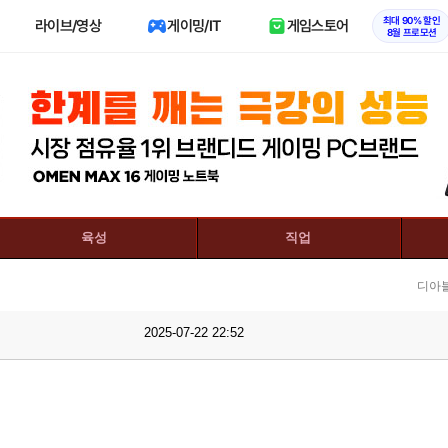
최대 90% 할인
라이브/영상
게이밍/IT
게임스토어
8월 프로모션
육성
직업
디아
2025-07-22 22:52