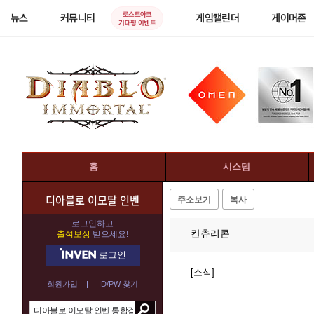
로스트아크
뉴스
커뮤니티
게임캘린더
게이머존
기대평 이벤트
홈
시스템
디아블로 이모탈 인벤
주소보기
복사
로그인하고
칸츄리콘
출석보상
받으세요!
로그인
[소식]
회원가입
ID/PW 찾기