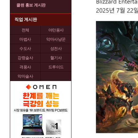
클랜 홍보 게시판
직업 게시판
전체
야만용사
마법사
악마사냥꾼
수도사
성전사
강령술사
혈기사
격풍사
드루이드
악마술사