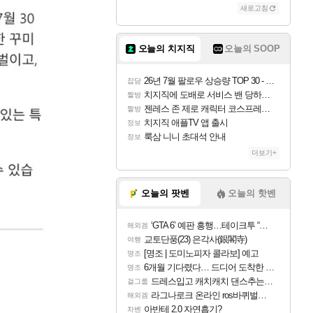
새로고침
오늘의 치지직
오늘의 SOOP
26년 7월 팔로우 상승량 TOP 30 - 월간 치지직
잡담
치지직에 도배로 서비스 밴 당하는 것도 있었군요
짤방
젠레스 존 제로 캐릭터 코스프레한 꽁주
짤방
치지직 애플TV 앱 출시
정보
룩삼 니니 초대석 안내
정보
더보기+
오늘의 팟벤
오늘의 핫벤
‘GTA 6’ 예판 흥행…테이크투 “내부 예상 크게 넘어”
해외겜
교토단풍(23) 은각사(銀閣寺)
여행
[명조 | 도미노피자 콜라보] 예고
명조
6개월 기다렸다… 드디어 도착한 치사 메신저백! 실물 후기
명조
드레스입고 캐치캐치 댄스추는 이안
걸그룹
라그나로크 온라인 ros바퀴벌레 증식이벤트
해외겜
아반테 2.0 자연흡기?
차벤