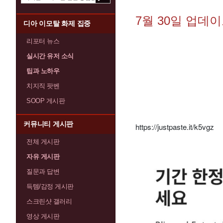
7월 30일 업데
디아 이모탈 화제 집중
리포터 뉴스
실시간 유저 소식
팁과 노하우
치지직 팟벤
SOOP 게시판
커뮤니티 게시판
https://justpaste.it/k5vgz
전체 게시판
자유 게시판
질문과 답변
득템/감정 게시판
스크린샷 갤러리
영상 게시판