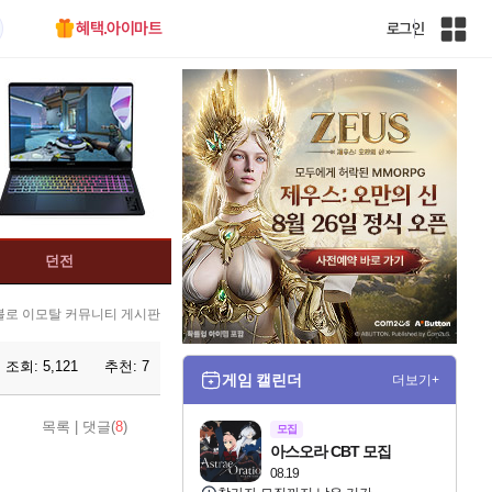
혜택.아이마트
로그인
인
벤
전
체
사
이
트
맵
던전
블로 이모탈 커뮤니티 게시판
조회:
5,121
추천:
7
게임 캘린더
더보기+
목록
|
댓글(
8
)
모집
아스오라 CBT 모집
08.19