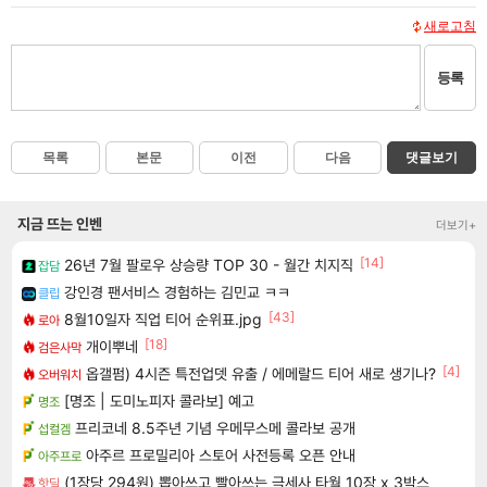
새로고침
등록
목록
본문
이전
다음
댓글보기
지금 뜨는 인벤
더보기+
[14]
26년 7월 팔로우 상승량 TOP 30 - 월간 치지직
잡담
강인경 팬서비스 경험하는 김민교 ㅋㅋ
클립
[43]
8월10일자 직업 티어 순위표.jpg
로아
[18]
개이뿌네
검은사막
[4]
옵갤펌) 4시즌 특전업뎃 유출 / 에메랄드 티어 새로 생기나?
오버워치
[명조 | 도미노피자 콜라보] 예고
명조
프리코네 8.5주년 기념 우메무스메 콜라보 공개
섭컬겜
아주르 프로밀리아 스토어 사전등록 오픈 안내
아주프로
(1장당 294원) 뽑아쓰고 빨아쓰는 극세사 타월 10장 x 3박스
핫딜