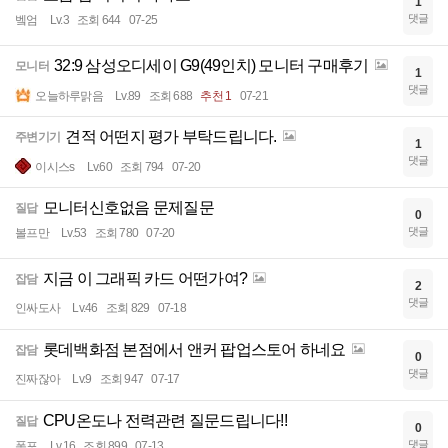
1
댓글
벸엄
Lv.3
조회 644
07-25
32:9 삼성오디세이 G9(49인치) 모니터 구매후기
모니터
1
댓글
오늘하루맑음
Lv.89
조회 688
추천 1
07-21
견적 어떤지 평가 부탁드립니다.
주변기기
1
댓글
이시스s
Lv.60
조회 794
07-20
모니터신호없음 문제질문
질답
0
댓글
볼프만
Lv.53
조회 780
07-20
지금 이 그래픽 카드 어떤가여?
잡담
2
댓글
인싸도사
Lv.46
조회 829
07-18
롯데백화점 본점에서 앤커 팝업스토어 하네요
잡담
0
댓글
진짜잖아
Lv.9
조회 947
07-17
CPU온도나 전력관련 질문드립니다!!
질답
0
댓글
폿포
Lv.16
조회 899
07-13