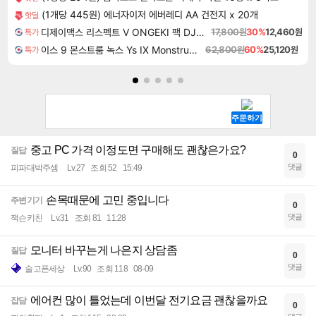
(1개당 445원) 에너자이저 에버레디 AA 건전지 x 20개
핫딜
디제이맥스 리스펙트 V ONGEKI 팩 DJMAX RESPECT V ONGEKI Pack DLC
17,800원
30%
12,460원
특가
이스 9 몬스트룸 녹스 Ys IX Monstrum Nox
62,800원
60%
25,120원
특가
중고 PC 가격 이정도면 구매해도 괜찮은가요?
질답
0
댓글
피파대박주셈
Lv.27
조회 52
15:49
손목때문에 고민 중입니다
주변기기
0
댓글
잭슨키친
Lv.31
조회 81
11:28
모니터 바꾸는게 나은지 상담좀
질답
0
댓글
술고픈세상
Lv.90
조회 118
08-09
에어컨 많이 틀었는데 이번달 전기요금 괜찮을까요
잡담
0