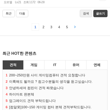
오르엘
Lv.21
조회 1172
06-28
최근
다음
검색
글쓰기
1
2
3
4
5
최근 HOT한 콘텐츠
견적
게임
IT
유머
연예
1
200~250만원 사이 게이밍컴퓨터 견적 요청합니다
2
이륙해도 될까요 ? 컴고수분들의 생각을 듣고싶습니다.
3
안녕하세여 컴린이 견적 짜왓습니다
4
하이마트 완본체
5
업그레이드 견적 부탁드립니다
6
[컴알못]100~150 게이밍 컴터 본체 견적부탁드립니다.