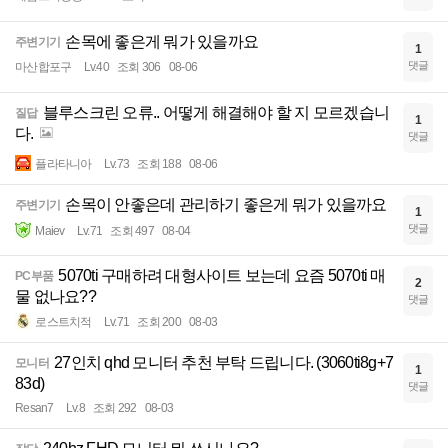
손목에 좋은게 뭐가 있을까요
주변기기
1
댓글
마산합포구
Lv.40
조회 306
08-06
블루스크린 오류.. 어떻게 해결해야 할 지 모르겠습니
질답
1
다.
댓글
플라타니아
Lv.73
조회 188
08-06
손목이 안좋은데 관리하기 좋은게 뭐가 있을까요
주변기기
1
댓글
Maiev
Lv.71
조회 497
08-04
5070ti 구매하려 대형사이트 보는데 요즘 5070ti 매
PC부품
2
물 없나요??
댓글
로스트치적
Lv.71
조회 200
08-03
27인치 qhd 모니터 추천 부탁 드립니다. (3060ti8g+7
모니터
1
83d)
댓글
Resan7
Lv.8
조회 292
08-03