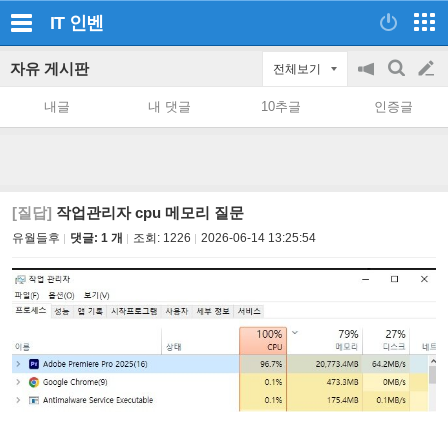
IT
인벤
자유 게시판
전체보기
공
검
글
지
색
내글
내 댓글
10추글
인증글
on/off
쓰
기
[질답]
작업관리자 cpu 메모리 질문
유월들후
댓글: 1 개
조회:
1226
2026-06-14 13:25:54