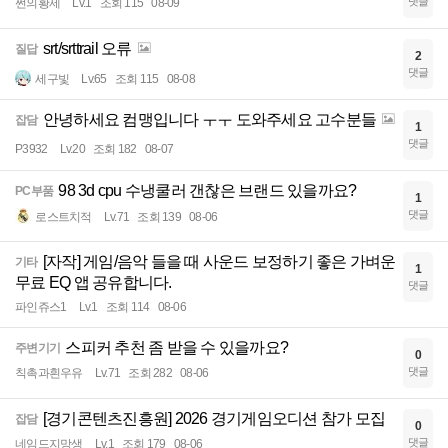
댓글
쩐의황제
Lv.1
조회 115
08-09
srt/srttrail 오류
질답
2
댓글
세구빛
Lv.65
조회 115
08-08
안녕하세요 컴맹입니다 ㅜㅜ 도와주세요 고수분들
잡담
1
댓글
P3932
Lv.20
조회 182
08-07
98 3d cpu 수냉쿨러 갠찮은 브랜드 있을까요?
PC부품
1
댓글
로스트치적
Lv.71
조회 139
08-06
[자작] 게임/음악 들을 때 사운드 보정하기 좋은 가벼운
기타
1
무료 EQ 앱 공유합니다.
댓글
파인쥬스1
Lv.1
조회 114
08-06
스피커 추천 좀 받을 수 있을까요?
주변기기
0
댓글
칙촉과흰우유
Lv.71
조회 282
08-06
[경기콘텐츠진흥원] 2026 경기게임오디션 참가 모집
잡담
0
댓글
네임드지망생
Lv.1
조회 179
08-06