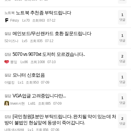
노트북 추천좀 부탁드립니다
노트북
1
댓글
Frinzy
Lv.70
조회 863
07-12
메인보드/무선랜카드 호환 질문드립니다
질답
1
댓글
S2이즈나
Lv.5
조회 835
07-12
5070 vs 9070xt 도저히 모르겠습니다..
잡담
2
댓글
뽕잎
Lv.86
조회 1008
07-10
모니터 신호없음
질답
1
댓글
아델킹
Lv.1
조회 950
07-09
VGA업글 고려중입니다만...
질답
1
댓글
Inven서현
Lv.81
조회 885
07-09
[국민청원]1분만 부탁드립니다. 완치될 약이 있는데 처
잡담
2
방이 불법인 현실앞에 동생이 죽어갑니다.
댓글
내동생사랑해
Lv.1
조회 856
07-06