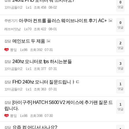
240hz FHD 모니터 뭐 쓰시나요?
잡담
0
댓글
꼬마곰돌이2
Lv.1
조회 458
08-02
아쿠아 컨트롤 플러스 웨이브나이트 후기 AC+
주변기기
0
댓글
레쓰비맛남
Lv.70
조회 422
08-01
메인보드 두 제품
잡담
2
댓글
뽕잎
Lv.86
조회 392
07-31
240hz 모니터로 fps 하시는분들
잡담
3
댓글
꼬마곰돌이2
Lv.1
조회 377
07-31
FHD 240hz 모니터 질문드립니ㅏㄷ
잡담
1
댓글
꼬마곰돌이2
Lv.1
조회 363
07-31
[아이구주] HATCH S600 V2 케이스에 추가팬 질문 드
잡담
1
립니다.
댓글
뽕잎
Lv.86
조회 398
07-30
요즘 컴 어디서 사나요?
잡담