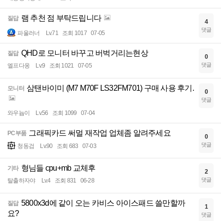
램 추천 점 부탁드립니다
질답
4
댓글
파울러너
Lv.71
조회 1017
07-05
QHD로 모니터 바꾸고 버벅거리는현상
질답
0
댓글
엘프다옹
Lv.9
조회 1021
07-05
삼탠바이미 (M7 M70F LS32FM701) 구매 사용 후기.
모니터
0
댓글
와우늅이
Lv.56
조회 1099
07-04
그래픽카드 써멀 재작업 업체좀 알려주세요
PC부품
0
댓글
청동검
Lv.90
조회 683
07-03
형님들 cpu+mb 교체후
기타
2
댓글
탈출하자야
Lv.4
조회 831
06-28
5800x3d에 같이 오는 카비스 아이스패드 쓸만할까
질답
1
요?
댓글