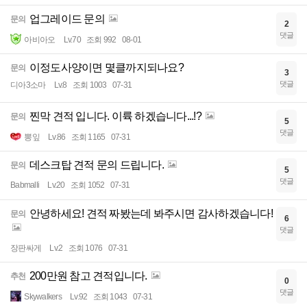
업그레이드 문의
문의
2
댓글
아비아오
Lv.70
조회 992
08-01
이정도사양이면 몇클까지되나요?
문의
3
댓글
디아3소마
Lv.8
조회 1003
07-31
찐막 견적 입니다. 이륙 하겠습니다...!?
문의
5
댓글
뽕잎
Lv.86
조회 1165
07-31
데스크탑 견적 문의 드립니다.
문의
5
댓글
Babmalli
Lv.20
조회 1052
07-31
안녕하세요! 견적 짜봤는데 봐주시면 감사하겠습니다!
문의
6
댓글
장판싸게
Lv.2
조회 1076
07-31
200만원 참고 견적입니다.
추천
0
댓글
Skywalkers
Lv.92
조회 1043
07-31