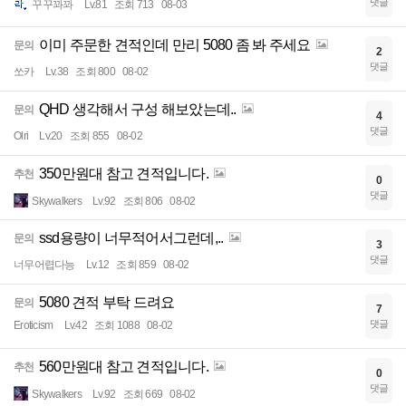
댓글
꾸꾸꽈꽈
Lv.81
조회 713
08-03
이미 주문한 견적인데 만리 5080 좀 봐 주세요
문의
2
댓글
쏘카
Lv.38
조회 800
08-02
QHD 생각해서 구성 해보았는데..
문의
4
댓글
Olri
Lv.20
조회 855
08-02
350만원대 참고 견적입니다.
추천
0
댓글
Skywalkers
Lv.92
조회 806
08-02
ssd용량이 너무적어서그런데,..
문의
3
댓글
너무어렵다능
Lv.12
조회 859
08-02
5080 견적 부탁 드려요
문의
7
댓글
Eroticism
Lv.42
조회 1088
08-02
560만원대 참고 견적입니다.
추천
0
댓글
Skywalkers
Lv.92
조회 669
08-02