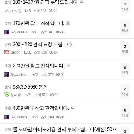
100~140만원 견적 부탁드립니다
문의
1
댓글
아포카토칩
Lv.3
조회 643
08-04
170만원 참고 견적입니다.
추천
0
댓글
Skywalkers
Lv.92
조회 381
08-05
200 ~ 220 견적 요청 드립니다.
문의
2
댓글
Baggo
Lv.81
조회 639
08-04
220만원 참고 견적입니다.
추천
0
댓글
Skywalkers
Lv.92
조회 572
08-04
98X3D 5080 문의
문의
2
댓글
삘라뽕
Lv.71
조회 574
08-04
480만원대 참고 견적입니다.
추천
0
댓글
Skywalkers
Lv.92
조회 489
08-04
롤,모바일 마비노기용 견적 부탁드립니다(예산150으
문의
3