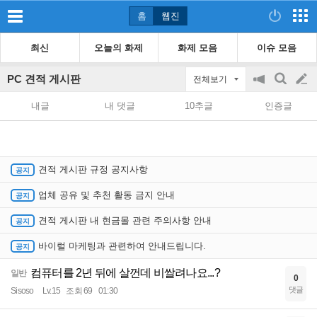
홈
웹진
최신
오늘의 화제
화제 모음
이슈 모음
PC 견적 게시판
전체보기
공
검
글
지
색
내글
내 댓글
10추글
인증글
on/off
쓰
기
견적 게시판 규정 공지사항
업체 공유 및 추천 활동 금지 안내
견적 게시판 내 현금몰 관련 주의사항 안내
바이럴 마케팅과 관련하여 안내드립니다.
컴퓨터를 2년 뒤에 살껀데 비쌀려나요...?
일반
0
댓글
Sisoso
Lv.15
조회 69
01:30