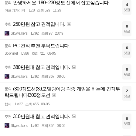
안녕하세요. 180~230정도 선에서 잡고싶습니다.
문의
4
댓글
아프리카리퍼
Lv.8
조회 529
11:29
250만원 참고 견적입니다.
추천
0
댓글
Skywalkers
Lv.92
조회 97
23:49
PC 견적 추천 부탁드립니다.
문의
6
댓글
Sophinet
Lv.86
조회 721
08-05
380만원대 참고 견적입니다.
추천
0
댓글
Skywalkers
Lv.92
조회 367
08-05
(300정도선)3d모델링이랑 각종 게임을 하는데 견적부
문의
2
탁드립니다!300정도선
댓글
햅피
Lv.27
조회 455
08-05
310만원대 참고 견적입니다.
추천
0
댓글
Skywalkers
Lv.92
조회 354
08-05