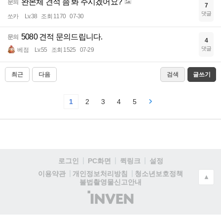
완본체 견적 좀 봐 주시겠어요?
문의
7
댓글
쏘카
Lv.38
조회 1170
07-30
5080 견적 문의드립니다.
문의
4
댓글
베점
Lv.55
조회 1525
07-29
최근
다음
검색
글쓰기
1
2
3
4
5
로그인
PC화면
퀵링크
설정
청소년보호정책
이용약관
개인정보처리방침
▲
불법촬영물신고안내
(주)
인
벤