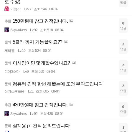
로 수정)
댓글
뇌명각
Lv.77
조회 544
08-04
150만원대 참고 견적입니다.
추천
0
댓글
Skywalkers
Lv.92
조회 518
08-04
5클라 까지 가능할까요??
문의
2
댓글
제리젤
Lv.10
조회 524
08-04
이사양이면 몇개할수있나요?
문의
2
댓글
디아3소마
Lv.9
조회 550
08-04
컴퓨터 견적 한번 해봤는데 조언 부탁드립니다
문의
2
댓글
선키스후포옹
Lv.1
조회 605
08-04
430만원대 참고 견적입니다.
추천
0
댓글
Skywalkers
Lv.92
조회 438
08-04
설계용 pc 견적 문의드립니다.
문의
1