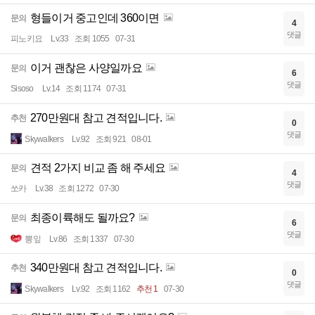
형들이거 중고인데 360이면
문의
4
댓글
피노키요
Lv.33
조회 1055
07-31
이거 괜찮은 사양일까요
문의
6
댓글
Sisoso
Lv.14
조회 1174
07-31
270만원대 참고 견적입니다.
추천
0
댓글
Skywalkers
Lv.92
조회 921
08-01
견적 2가지 비교 좀 해 주세요
문의
4
댓글
쏘카
Lv.38
조회 1272
07-30
최종이륙해도 될까요?
문의
6
댓글
뽕잎
Lv.86
조회 1337
07-30
340만원대 참고 견적입니다.
추천
0
댓글
Skywalkers
Lv.92
조회 1162
추천 1
07-30