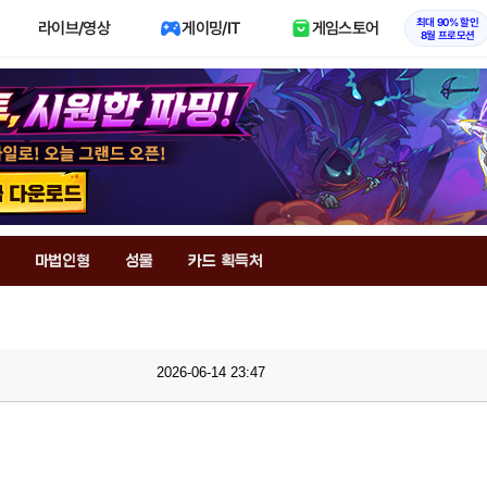
최대 90% 할인
라이브/영상
게이밍/IT
게임스토어
8월 프로모션
마법인형
성물
카드 획득처
2026-06-14 23:47