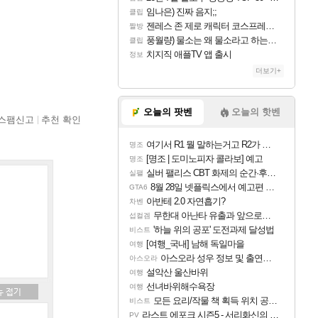
임나은) 진짜 음지;;
클립
젠레스 존 제로 캐릭터 코스프레한 꽁주
짤방
풍월량) 물소는 왜 물소라고 하는거야? 아! 그만 ㅋㅋ 알았어 ㅋㅋ
클립
치지직 애플TV 앱 출시
정보
더보기+
오늘의 팟벤
오늘의 핫벤
스팸신고
추천 확인
여기서 R1 뭘 말하는거고 R2가 뭘말하는걸까요?
명조
[명조 | 도미노피자 콜라보] 예고
명조
실버 팰리스 CBT 화제의 순간·후기 모음
실팰
8월 28일 넷플릭스에서 예고편 공개 예정
GTA6
아반테 2.0 자연흡기?
차벤
무한대 아난타 유출과 앞으로의 예상 (루머)
섭컬겜
'하늘 위의 공포' 도전과제 달성법
비스트
[여행_국내] 남해 독일마을
여행
아스오라 성우 정보 및 출연작 모음
아스오라
설악산 울산바위
여행
선녀바위해수욕장
여행
모든 요리/작물 책 획득 위치 공략 (36개) - 미식가 도전과제
비스트
라스트 에포크 시즌5 - 서리화신의 분노 티저
PV