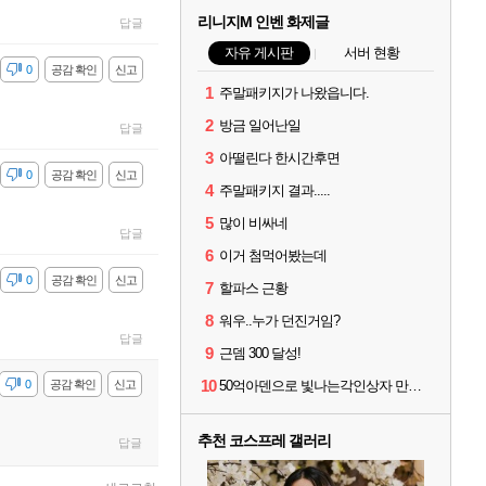
리니지M 인벤 화제글
답글
자유 게시판
서버 현황
감
0
공감 확인
신고
1
주말패키지가 나왔읍니다.
2
방금 일어난일
답글
3
아떨린다 한시간후면
감
0
공감 확인
신고
4
주말패키지 결과.....
5
많이 비싸네
답글
6
이거 첨먹어봤는데
감
0
공감 확인
신고
7
할파스 근황
8
워우..누가 던진거임?
답글
9
근뎀 300 달성!
10
감
0
공감 확인
신고
50억아덴으로 빛나는각인상자 만드는거 추천하세요?
추천 코스프레 갤러리
답글