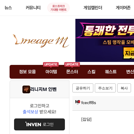
로스트아크
뉴스
커뮤니티
게임캘린더
게이머존
기대평 이벤트
정보 모음
아이템
몬스터
스킬
퀘스트
변신
공유하기
주소보기
복사
리니지M 인벤
fcecff8s
로그인하고
출석보상
받으세요!
[잡담]
로그인