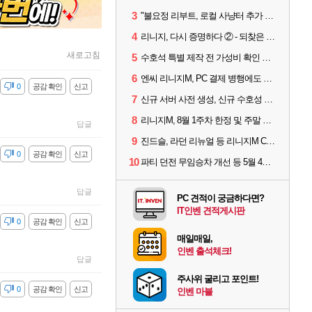
3
"불요정 리부트, 로컬 사냥터 추가 예정" 리니지M 9주년 업데이트 예고
4
리니지, 다시 증명하다 ② - 되찾은 모바일 왕좌
새로고침
5
수호석 특별 제작 전 가성비 확인 필수! 3월 2주차 업데이트 이슈
6
엔씨 리니지M, PC 결제 병행에도 모바일 '매출 1위' 탈환
감
0
공감 확인
신고
7
신규 서버 사전 생성, 신규 수호성 추가 등 3월 1주차 업데이트 이슈
8
리니지M, 8월 1주차 한정 및 주말 제작 정보
답글
9
진드슬, 라던 리뉴얼 등 리니지M ContiNew 업데이트 핵심 요약
감
0
공감 확인
신고
10
파티 던전 무임승차 개선 등 5월 4주차 업데이트 이슈
답글
PC 견적이 궁금하다면?
IT인벤 견적게시판
감
0
공감 확인
신고
매일매일,
인벤 출석체크!
답글
주사위 굴리고 포인트!
감
0
공감 확인
신고
인벤 마블