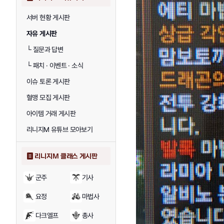
서버 현황 게시판
자유 게시판
└
질문과 답변
└
패치 · 이벤트 · 소식
이슈 토론 게시판
혈맹 모집 게시판
아이템 거래 게시판
리니지M 유튜브 모아보기
리니지M 클래스 게시판
군주
기사
요정
마법사
다크엘프
총사