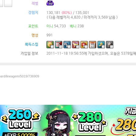
레벨
경험치
130,181
(80%)
/ 135,001
( 다음 레벨까지 4,820 / 마격까지 3,569 남음 )
포인트
이니
54,733
베니
238
명성
991
획득스킬
5
9
5
5
5
5
1
가입일 정보
2011-11-18 19:56:55에 가입하셨으며, 오늘은 5378일
board/lineagem/5019/736909