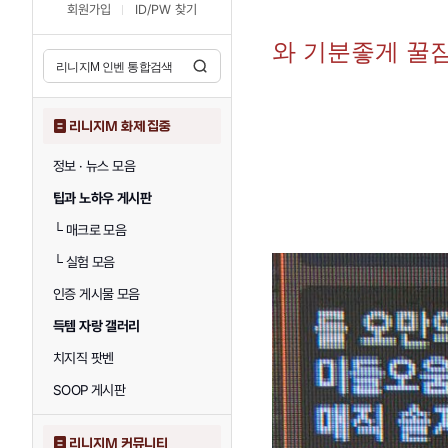
회원가입
ID/PW 찾기
와 기분좋게 꿀
리니지M 화제 집중
정보 · 뉴스 모음
팁과 노하우 게시판
└
매크로 모음
└
실험 모음
인증 게시물 모음
득템 자랑 갤러리
치지직 팟벤
SOOP 게시판
리니지M 커뮤니티