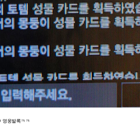
ㅋ 영웅발록ㅋㅋ