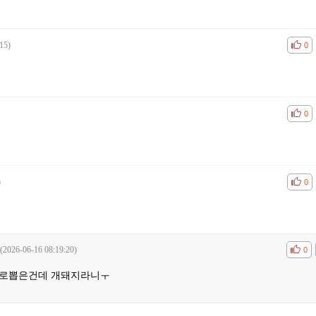
15)
공감
비공
0
공감
비공
0
)
공감
비공
0
(2026-06-16 08:19:20)
공감
비공
0
으로뽑은건데 개돼지라니ㅜ