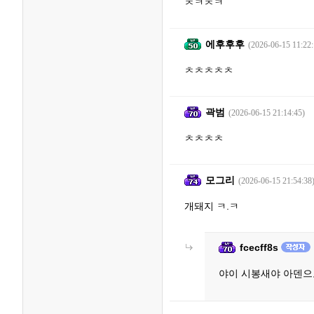
ㅊㅋㅊㅋ
에후후후
(2026-06-15 11:22:
ㅊㅊㅊㅊㅊ
곽범
(2026-06-15 21:14:45)
ㅊㅊㅊㅊ
모그리
(2026-06-15 21:54:38
개돼지 ㅋ.ㅋ
fcecff8s
야이 시봉새야 아덴