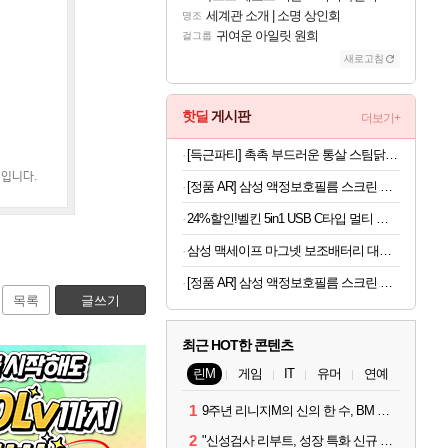
세계관 소개 | 소명 상인회
명조
귀여운 아일릿 원희
걸그룹
새로고침
핫딜
게시판
더보기+
[득근파티] 촉촉 부드러운 통살 스팀닭가슴살 18팩 6가지맛
째입니다.
[정품 AR] 삼성 액정보호필름 스크린 프로텍터 갤럭시S26 울트라, 2매입
24%할인!벨킨 5in1 USB C타입 멀티 허브 AVC007bt 아이폰 아이패드 맥북 프로 에어 노트북 호환
삼성 맥세이프 마그넷 보조배터리 대용량 초고속충전 (5,000mAh 유선25W 무선15W)
[정품 AR] 삼성 액정보호필름 스크린 프로텍터 갤럭시Z 폴드8, 2매입
목록
글쓰기
최근 HOT한 콘텐츠
린M
게임
IT
유머
연예
1
9주년 리니지M의 신의 한 수, BM 장비 아데나 판매 예고
2
"신성검사 리부트, 성장 특화 신규 서버" 리니지M 3월 업데이트 예고