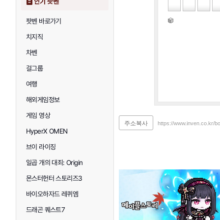
인기 팟벤
팟벤 바로가기
치지직
차벤
걸그룹
여행
해외게임정보
게임 영상
주소복사
https://www.inven.co.kr/
HyperX OMEN
브이 라이징
일곱 개의 대죄: Origin
몬스터헌터 스토리즈3
바이오하자드 레퀴엠
드래곤 퀘스트7