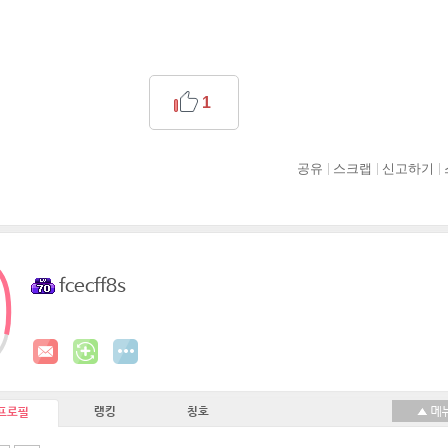
1
공유
스크랩
신고하기
fcecff8s
랭킹
칭호
프로필