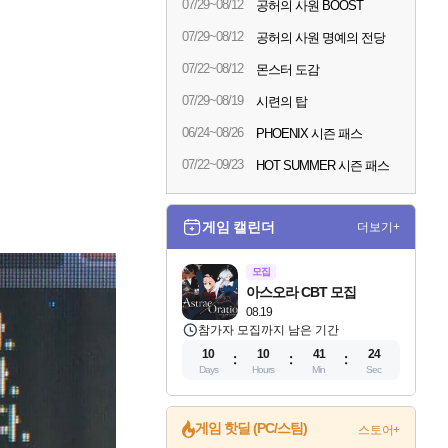
07/29~08/12
공허의 사원 BOOST
07/29~08/12
공허의 사원 명예의 전당
07/22~08/12
몬스터 도감
07/29~08/19
시련의 탑
06/24~08/26
PHOENIX 시즌 패스
07/22~09/23
HOT SUMMER 시즌 패스
게임 캘린더
더보기+
모집
아스오라 CBT 모집
08.19
참가자 모집까지 남은 기간
10
10
41
22
Days
Hours
Min
Sec
게임 핫딜 (PC/스팀)
스토어+