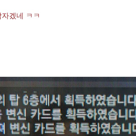
잠자겠네 ㅋㅋ