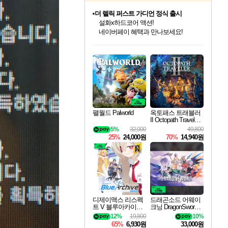
더 렐릭 퍼스트 가디언 정식 출시
설화x하드코어 액션!
네이버페이 혜택과 만나보세요!
인벤게임즈 8월 특별 할인!
드래곤소드: 어웨이크닝 입점!
문명 7 특별 할인!
마블 투혼 파이팅 소울즈 정식출시!
귀무자: 검의 길 예약 판매 중!
비스트 오브 리인카네이션 정식 출시!
커세어 코브 출시 기념 할인!
베데스다 40주년 기념 할인 중!
캡콤 프렌차이즈 할인 진행 중!
캡콤 일부 상품 상시 할인
스타워즈 은하계 레이서
로블록스 기프트 카드 공식 입점
인기 퍼블리셔 모음!
스팀으로 만나는 드래곤소드!
조선&고려 DLC 출시 예정
마블 히어로 총 출동&화려한 격투!
10% 할인과
게임프릭 신작 IP
해적'섬'을 발전시키자!
베데스다의 명작들을
몬헌, 바하 등 인기 IP를
몬헌 와일즈 & 드래곤즈 도그마2
인벤게임즈에서 10% 추가 적립
Robux를 가장 안전하고
최대 90% 할인가를 만나보세요!
네이버혜택과 함께 만나보세요!
50%할인&추가 적립까지!
네이버 포인트 혜택까지!
이니&베니 혜택까지!
네이버 혜택가와 함께 예약하세요!
할인&네이버혜택으로 만나보세요!
40주년 프로모션으로 만나보세요!
할인가에 만나보세요!
일부 에디션 상시 할인!
혜택으로 예약 판매 중
편안하게 충전하세요
팰월드 Palworld
옥토패스 트래블러
II Octopath Traveler I
I
5%
32,000
49,800
25%
24,000원
70%
14,940원
디제이맥스 리스펙
드래곤소드 어웨이
트 V 블루아카이브
크닝 DragonSword A
팩 DJMAX RESPE
wakening
12%
19,800
10%
CT V Blue Archive P
65%
6,930원
33,000원