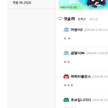
풋볼 매니저26
(8)
댓글
등록순
|
최신순
꺼벙이2
(2026-06-15 00:22:5
ㅊ ㅊ
곰탱이96
(2026-06-15 06:39
ㅊㅊ
캐릭터밸런스
(2026-06-15 
ㅊㅊㅊ
초보입니다다
(2026-06-15 