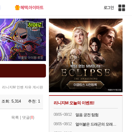
혜택.아이마트
로그인
인
벤
전
체
사
이
트
맵
리니지M 인벤 자유 게시판
조회:
5,314
추천:
1
리니지M 오늘의 이벤트!
08/05~08/12
얼음 궁전 탐험
목록
|
댓글(
8
)
08/05~08/12
얼어붙은 드래곤의 모래시계