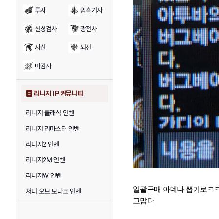
투사
암흑기사
신성검사
광전사
사신
뇌신
마검사
리니지 IP 커뮤니티
리니지 클래식 인벤
리니지 리마스터 인벤
리니지2 인벤
리니지2M 인벤
리니지W 인벤
일괄구매 아데나 뽑기로ㅋ
저니 오브 모나크 인벤
고맙다