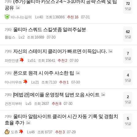
(추가) 울티마 카오스 2-4 ~ 3-10까지 공략 스펙 및 팁
기타
72
공유
댓글
바나나는길어
Lv.40
조회 136086
추천 16
07-31
울티마 스쿼드 스킬셋좀 알려주실분
기타
62
댓글
롤럴스
Lv.2
조회 16689
07-30
자신의 스테이지 클리어가 빠르면 이득입니다.
기타
7
댓글
파란인섕
Lv.51
조회 15641
추천 2
07-30
폰으로 원격 시 아주 사소한 팁
기타
4
댓글
미니마우쓰
Lv.21
조회 7110
추천 1
07-30
[메법관] 메이플 운영정책 답변 모음 사이트
기타
2
댓글
건전지부하
Lv.5
조회 2837
추천 8
07-30
울티마 알람사이트 클리어 시간 자동 기록 및 경험치
기타
5
효율 추가
댓글
도츄
Lv.46
조회 6737
추천 3
07-29