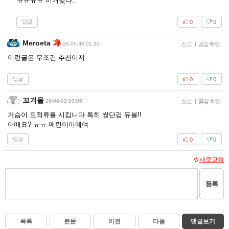
ㅠㅠㅠㅠ 이거맞다..
답글
0
0
Meroeta
26-05-30 01:30
신고
|
공감 확인
이런글은 무조건 추천이지
답글
0
0
꼬겨울
26-06-02 00:05
신고
|
공감 확인
가슴이 도적류를 시킵니다 특히 쌍단검 듀블!!
어때요? ㅠㅠ 메린이이에여
답글
0
0
새로고침
등록
목록
본문
이전
다음
댓글보기