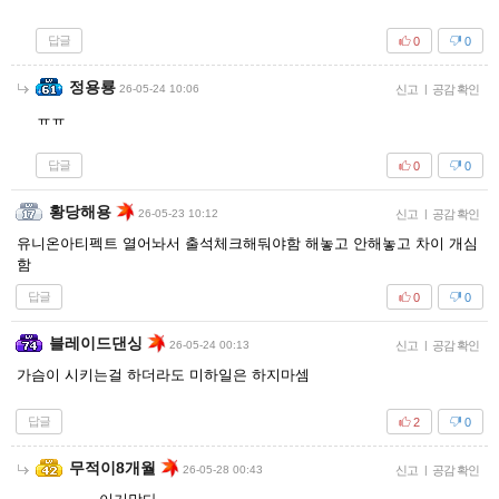
답글
0
0
정용룡
26-05-24 10:06
신고
|
공감 확인
ㅠㅠ
답글
0
0
황당해용
26-05-23 10:12
신고
|
공감 확인
유니온아티펙트 열어놔서 출석체크해둬야함 해놓고 안해놓고 차이 개심
함
답글
0
0
블레이드댄싱
26-05-24 00:13
신고
|
공감 확인
가슴이 시키는걸 하더라도 미하일은 하지마셈
답글
2
0
무적이8개월
26-05-28 00:43
신고
|
공감 확인