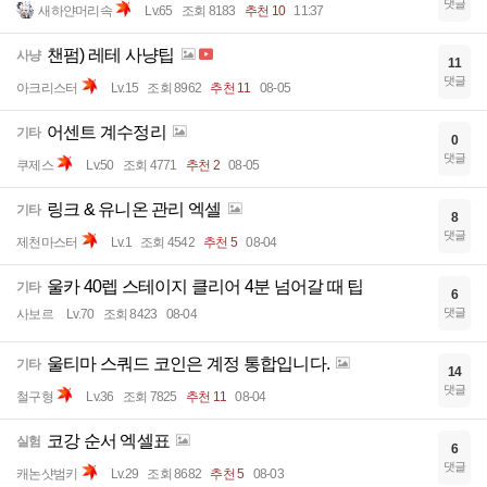
댓글
새하얀머리속
Lv.65
조회 8183
추천 10
11:37
챈펌) 레테 사냥팁
사냥
11
댓글
아크리스터
Lv.15
조회 8962
추천 11
08-05
어센트 계수정리
기타
0
댓글
쿠제스
Lv.50
조회 4771
추천 2
08-05
링크 & 유니온 관리 엑셀
기타
8
댓글
제천마스터
Lv.1
조회 4542
추천 5
08-04
울카 40렙 스테이지 클리어 4분 넘어갈 때 팁
기타
6
댓글
사보르
Lv.70
조회 8423
08-04
울티마 스쿼드 코인은 계정 통합입니다.
기타
14
댓글
철구형
Lv.36
조회 7825
추천 11
08-04
코강 순서 엑셀표
실험
6
댓글
캐논샷범키
Lv.29
조회 8682
추천 5
08-03