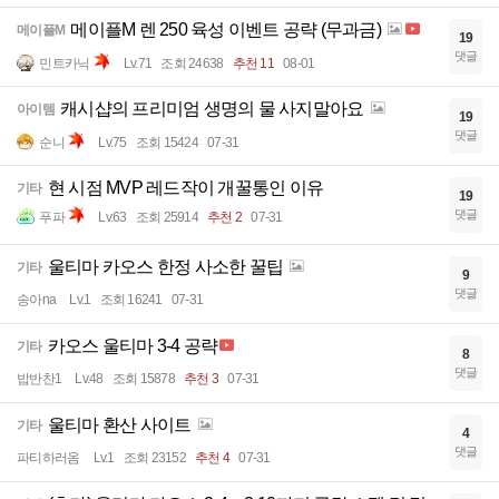
메이플M 렌 250 육성 이벤트 공략 (무과금)
메이플M
19
댓글
민트카닉
Lv.71
조회 24638
추천 11
08-01
캐시샵의 프리미엄 생명의 물 사지말아요
아이템
19
댓글
순니
Lv.75
조회 15424
07-31
현 시점 MVP 레드작이 개꿀통인 이유
기타
19
댓글
푸파
Lv.63
조회 25914
추천 2
07-31
울티마 카오스 한정 사소한 꿀팁
기타
9
댓글
송아na
Lv.1
조회 16241
07-31
카오스 울티마 3-4 공략
기타
8
댓글
밥반찬1
Lv.48
조회 15878
추천 3
07-31
울티마 환산 사이트
기타
4
댓글
파티하러옴
Lv.1
조회 23152
추천 4
07-31