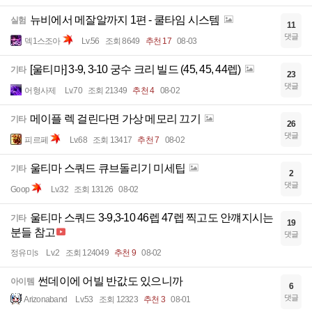
뉴비에서 메잘알까지 1편 - 쿨타임 시스템
실험
11
댓글
덱1스조아
Lv.56
조회 8649
추천 17
08-03
[울티마] 3-9, 3-10 궁수 크리 빌드 (45, 45, 44렙)
기타
23
댓글
어형사제
Lv.70
조회 21349
추천 4
08-02
메이플 렉 걸린다면 가상 메모리 끄기
기타
26
댓글
피르페
Lv.68
조회 13417
추천 7
08-02
울티마 스쿼드 큐브돌리기 미세팁
기타
2
댓글
Goop
Lv.32
조회 13126
08-02
울티마 스쿼드 3-9,3-10 46렙 47렙 찍고도 안꺠지시는
기타
19
분들 참고
댓글
정유미s
Lv.2
조회 124049
추천 9
08-02
썬데이에 어빌 반값도 있으니까
아이템
6
댓글
Arizonaband
Lv.53
조회 12323
추천 3
08-01