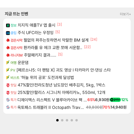
지금 뜨는 인벤
더보기+
[3]
치지직 애플TV 앱 출시
정보
[5]
주식 UFC라는 우정잉
클립
[24]
펄없의 퍼주는듯하면서 악랄한 BM 설계
검은사막
[22]
환카라를 유 에크 교환 쪼매 서운함..
검은사막
[5]
주말패키지 결과.....
리니지M
운문댐
여행
[페르소나5: 더 팬텀 X] 괴도 영상 l 타카마키 안·댄싱 스타
PV
'하늘 위의 공포' 도전과제 달성법
비스트
47%할인!전라도청년 남도장인 배추김치, 5kg, 1박스
핫딜
25%할인!할리스 시그니처 아메리카노, 550ml, 12개
핫딜
디제이맥스 리스펙트 V 블루아카이브 팩 DJMAX RESPECT V Blue Archive Pack DLC
65%
6,930원
12%
특가
옥토패스 트래블러 II Octopath Traveler II
49,800원
70%
14,940원
특가