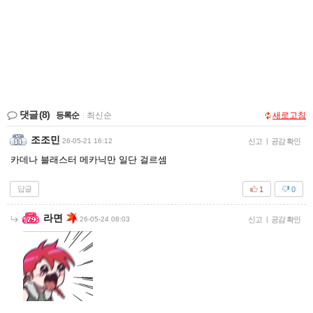
댓글
(8)
등록순
|
최신순
새로고침
조조민
26-05-21 16:12
신고
|
공감 확인
카데나 블래스터 메카닉만 일단 걸르셈
답글
1
0
라면
26-05-24 08:03
신고
|
공감 확인