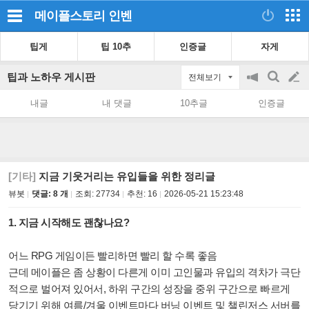
메이플스토리
인벤
팁게
팁 10추
인증글
자게
팁과 노하우 게시판
전체보기
공
검
글
지
색
내글
내 댓글
10추글
인증글
on/off
쓰
기
[기타]
지금 기웃거리는 유입들을 위한 정리글
뷰봇
댓글: 8 개
조회:
27734
추천:
16
2026-05-21 15:23:48
1. 지금 시작해도 괜찮나요?
어느 RPG 게임이든 빨리하면 빨리 할 수록 좋음
근데 메이플은 좀 상황이 다른게 이미 고인물과 유입의 격차가 극단
적으로 벌어져 있어서, 하위 구간의 성장을 중위 구간으로 빠르게
당기기 위해 여름/겨울 이벤트마다 버닝 이벤트 및 챌린저스 서버를