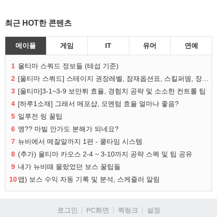
최근 HOT한 콘텐츠
메이플
게임
IT
유머
연예
1
울티마 스쿼드 정보들 (테섭 기준)
2
[울티마 스쿼드] 스테이지 권장레벨, 잠재옵션표, 스킬퍼뎀, 장비 리스트 및 능력치 공유
3
[울티마]3-1~3-9 보만튀 효율, 경험치 공략 및 소소한 컨트롤 팁
4
[하루1소재] 그래서 메포샵, 모멘텀 효율 얼마나 좋음?
5
일루전 링 꿀팁
6
엥?? 마빌 안가도 분해가 되네요?
7
뉴비에서 메잘알까지 1편 - 쿨타임 시스템
8
(추가) 울티마 카오스 2-4 ~ 3-10까지 공략 스펙 및 팁 공유
9
내가 뉴비때 몰랐었던 보스 꿀팁들
10
앱) 보스 수익 자동 기록 및 분석, 스케줄러 알림
로그인
PC화면
퀵링크
설정