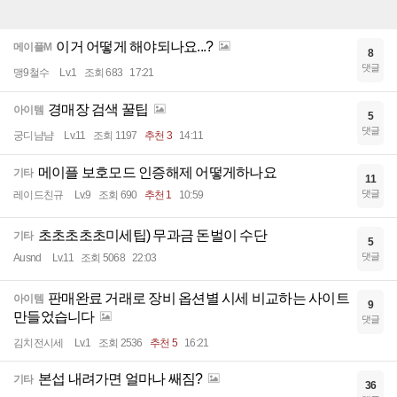
이거 어떻게 해야되나요...?
메이플M
8
댓글
맹9철수
Lv.1
조회 683
17:21
경매장 검색 꿀팁
아이템
5
댓글
궁디냠냠
Lv.11
조회 1197
추천 3
14:11
메이플 보호모드 인증해제 어떻게하나요
기타
11
댓글
레이드친규
Lv.9
조회 690
추천 1
10:59
초초초초초미세팁) 무과금 돈벌이 수단
기타
5
댓글
Ausnd
Lv.11
조회 5068
22:03
판매완료 거래로 장비 옵션별 시세 비교하는 사이트
아이템
9
만들었습니다
댓글
김치전시세
Lv.1
조회 2536
추천 5
16:21
본섭 내려가면 얼마나 쌔짐?
기타
36