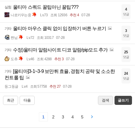
울티마 스쿼드 꿀팁아닌 꿀팁???
실험
4
댓글
나로키우는중
Lv.73
조회 12936
추천 4
07-28
울티마 마우스 클릭 없이 입장하기 버튼 누르기
기타
3
댓글
쨘님
Lv.72
조회 10317
07-28
수정)울티마 알람사이트 디코 알람/pip모드 추가
기타
25
댓글
도츄
Lv.46
조회 4288
추천 3
07-28
[울티마]3-1~3-9 보만튀 효율, 경험치 공략 및 소소한
기타
24
컨트롤 팁
댓글
둥그둥글
Lv.4
조회 57758
추천 27
07-28
최근
다음
검색
글쓰기
1
2
3
4
5