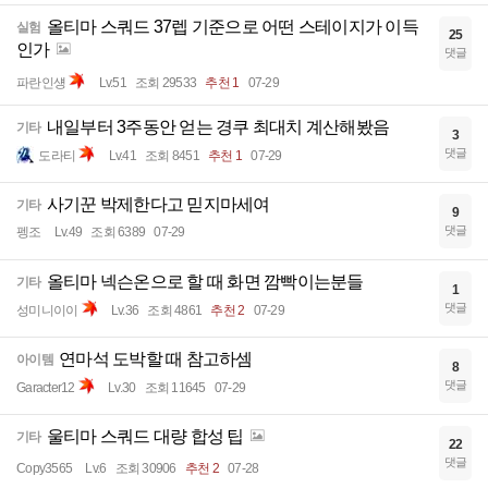
올티마 스쿼드 37렙 기준으로 어떤 스테이지가 이득
실험
25
인가
댓글
파란인섕
Lv.51
조회 29533
추천 1
07-29
내일부터 3주동안 얻는 경쿠 최대치 계산해봤음
기타
3
댓글
도라티
Lv.41
조회 8451
추천 1
07-29
사기꾼 박제한다고 믿지마세여
기타
9
댓글
펭조
Lv.49
조회 6389
07-29
올티마 넥슨온으로 할 때 화면 깜빡이는분들
기타
1
댓글
성미니이이
Lv.36
조회 4861
추천 2
07-29
연마석 도박할 때 참고하셈
아이템
8
댓글
Garacter12
Lv.30
조회 11645
07-29
울티마 스쿼드 대량 합성 팁
기타
22
댓글
Copy3565
Lv.6
조회 30906
추천 2
07-28