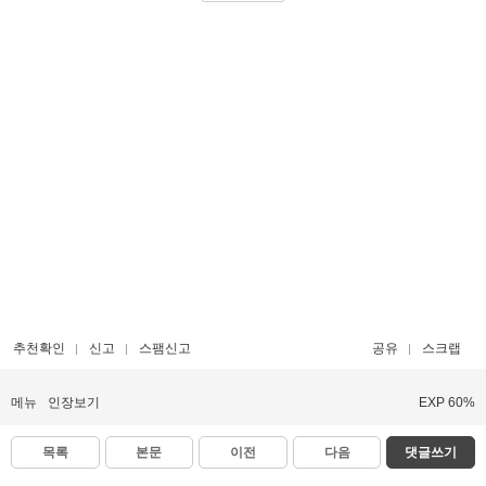
추천확인
신고
스팸신고
공유
스크랩
메뉴
인장보기
EXP 60%
목록
본문
이전
다음
댓글쓰기