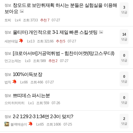
창모드로 보만튀재획 하시는 분들은 실험실을 이용해
정보
3
보아요
댓글
토찌
Lv.4
조회 3733
추천 7
07-27
울티마) 개인적으로 3-1 제일 빠른 스킬셋팅
정보
14
댓글
세븐테일
Lv.13
조회 32166
추천 5
07-27
[크로아서버]거공먹튀범－힘찬미어캣(I망고스무디I)
정보
0
댓글
먼고는제논
Lv.3
조회 589
추천 2
07-27
100%이득보장
정보
0
댓글
법칙
Lv.66
조회 466
07-27
쁘띠데스 파시는분
정보
0
댓글
으히히히히히
Lv.1
조회 559
07-26
2-2 1:29 2-3 1:34면 2-3이 맞지?
정보
2
댓글
블랙메숭이
Lv.65
조회 1606
07-25