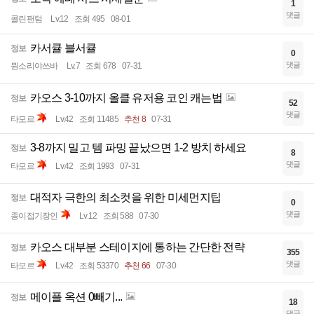
1
댓글
콜린팬텀
Lv.12
조회 495
08-01
카서큘 블서큘
정보
0
댓글
뭔소리야쓰바
Lv.7
조회 678
07-31
카오스 3-10까지 올클 유저용 코인 캐는법
정보
52
댓글
타모르
Lv.42
조회 11485
추천 8
07-31
3-8까지 밀고 템 파밍 끝났으면 1-2 방치 하세요
정보
8
댓글
타모르
Lv.42
조회 1993
07-31
대적자 극한의 최소컷을 위한 미세먼지팁
정보
0
댓글
종이접기장인
Lv.12
조회 588
07-30
카오스 대부분 스테이지에 통하는 간단한 전략
정보
355
댓글
타모르
Lv.42
조회 53370
추천 66
07-30
메이플 옥션 0빼기...
정보
18
댓글