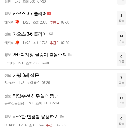
회민
Lv.1
조회 666
07-30
카오스 3-7 클리어
정보
1
댓글
해적이
Lv.23
조회 2065
추천 1
07-30
카오스 3-6 클리어
정보
14
댓글
해적이
Lv.23
조회 1742
추천 1
07-30
280 다계정 쌀숭이 출몰주의
정보
0
댓글
야디다
Lv.1
조회 705
07-30
카링 3페 질문
정보
7
댓글
Rose팬
Lv.8
조회 646
07-29
직업추천 해주실 메짱님
정보
13
댓글
공략질문전용
Lv.1
조회 636
07-29
사소한 변경쩜 응용하기
정보
0
댓글
E014ae
Lv.14
조회 1024
추천 1
07-28