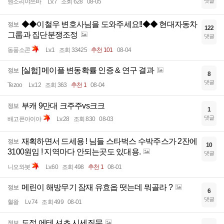
댓글
뭔소리야쓰바
Lv.7
조회 628
08-05
◆◆이철우 변호사님을 도와주세요!!◆◆ 현대자동차
정보
122
그룹과 집단분쟁조정
댓글
동풍소콘
Lv.1
조회 33425
추천 101
08-04
[실험] 메이플 변동확률 인증 & 연구 결과
정보
8
댓글
Tezoo
Lv.12
조회 363
추천 1
08-04
부캐 9만대 크주주vs크크
정보
1
댓글
배고픈아이야
Lv.28
조회 830
08-03
재획하면서 드세용 ! 님들 스타벅스 수박주스가 2잔에
정보
10
3100원임 ! 지역마다 안되는곳도 있대용.
댓글
니오와봇
Lv.60
조회 498
추천 1
08-01
메린이 해방무기 잠재 유효옵 떳는데 뭐골라 ?
정보
6
댓글
혈왕
Lv.74
조회 499
08-01
도적 에테 셔츠 시세질문
정보