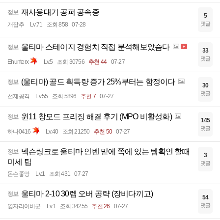
재사용대기 공퍼 공속증
정보
5
댓글
개잡추
Lv.71
조회 858
07-28
울티마 스테이지 경험치 직접 분석해보았슴다
정보
33
댓글
Ehunterx
Lv.5
조회 30756
추천 44
07-27
(울티마) 골드 획득량 증가 25%부터는 함정이다
정보
30
댓글
선제공격
Lv.55
조회 5896
추천 7
07-27
윈11 창모드 프리징 해결 후기 (MPO 비활성화)
정보
145
댓글
하나0416
Lv.40
조회 21250
추천 50
07-27
넥슨링크로 울티마 인벤 밑에 쪽에 있는 템확인 할때
정보
3
미세 팁
댓글
돈슨좋망
Lv.1
조회 431
07-27
울티마 2-10 30렙 오버 공략 (장비다끼고)
정보
54
댓글
옆자리이버군
Lv.1
조회 34255
추천 26
07-27