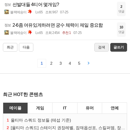
선발대들 4티어 몇개임?
정보
2
댓글
블랙메숭이
Lv.65
조회 967
07-25
2-6좀 여유있게하려면 궁수 체력이 제일 중요함
정보
10
댓글
블랙메숭이
Lv.65
조회 2454
추천 1
07-25
최근
다음
검색
글쓰기
1
2
3
4
5
최근 HOT한 콘텐츠
메이플
게임
IT
유머
연예
1
울티마 스쿼드 정보들 (테섭 기준)
2
[울티마 스쿼드] 스테이지 권장레벨, 잠재옵션표, 스킬퍼뎀, 장비 리스트 및 능력치 공유