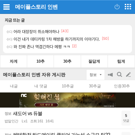
메이플스토리
인벤
지금 뜨는 글
[43]
어라 대장장이 취소해야하나
수다
[50]
이건 내가 데티카링 1차 해방을 하기까지의 이야기다.
수다
[2]
와 진짜 존나 역겹긴하다 메평 ㅋㅋ
수다
자게
10추
30추
질답게
팁게
메이플스토리 인벤 자유 게시판
정보
공
검
글
지
색
내글
내 댓글
10추글
30추글
인증30추
on/off
쓰
기
섀도어 vs 듀블
정보
5
댓글
밥알인간
Lv.1
조회 161
16:41
레테한정 하드메이린 클리어 가능성 소규모 팁??