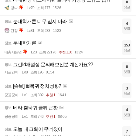
정보
0
댓글
강다
Lv.70
조회 177
15:26
분내학개론 너무 믿지 마라
정보
4
댓글
단정
Lv.81
조회 233
15:23
분내학개론
정보
153
댓글
대충사는넘
Lv.3
조회 22178
추천 116
13:24
그린Id재설정 문의해보신분 계신가요??
정보
0
댓글
제로엔버
Lv.8
조회 196
01:54
[속보] 혈묵귀 정치성향?
정보
3
댓글
꿍뀽꿍이
Lv.1
조회 302
추천 1
16:41
베라 혈묵귀 클튀 근황
정보
4
댓글
꿍뀽꿍이
Lv.1
조회 746
추천 1
08-05
오늘 내 크확이 무너졌어
정보
7