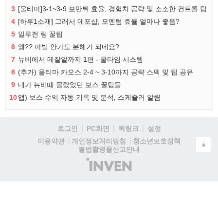
3
[울티마]3-1~3-9 보만튀 효율, 경험치 공략 및 소소한 컨트롤 팁
4
[하루1소재] 그래서 메포샵, 모멘텀 효율 얼마나 좋음?
5
일루전 링 꿀팁
6
엥?? 마빌 안가도 분해가 되네요?
7
뉴비에서 메잘알까지 1편 - 쿨타임 시스템
8
(추가) 울티마 카오스 2-4 ~ 3-10까지 공략 스펙 및 팁 공유
9
내가 뉴비때 몰랐었던 보스 꿀팁들
10
앱) 보스 수익 자동 기록 및 분석, 스케줄러 알림
로그인
PC화면
퀵링크
설정
청소년보호정책
이용약관
개인정보처리방침
▲
불법촬영물신고안내
(주)
인
벤