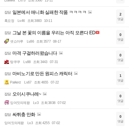
Llawliet
Lv.73
조회 3560
11-11
일본에서 애니화 실패한 작품 ㅋㅋㅋㅋ
잡담
2
댓글
흑요정
Lv.46
조회 3883
10-11
그날 본 꽃의 이름을 우리는 아직 모른다 ED
잡담
0
댓글
셋쇼마루
Lv.86
조회 3577
08-17
마격 구걸하러왔습니다
잡담
0
댓글
탕쿠쿠
Lv.88
조회 3443
07-31
마비노기로 만든 원피스 캐릭터
잡담
1
댓글
Parkerz
Lv.67
조회 4655
07-22
오이시쿠나레~
잡담
0
댓글
잉여짓의제왕
Lv.3
조회 3838
07-02
싸튀충 만화
잡담
0
댓글
잉여짓의제왕
Lv.3
조회 4255
07-02