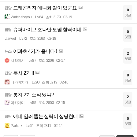
드래곤라자 애니화 썰이 있군요
잡담
0
댓글
Watanabeyou
Lv.84
조회 3179
02-19
슈퍼바이브 조나단 모델 찰떡이네
잡담
0
댓글
Llawliet
Lv.72
조회 3163
02-18
어과초 4기가 옵니다 !
뉴스
2
댓글
시라이시
Lv.87
조회 3206
02-17
봇치 2기 !!
잡담
0
댓글
타카미치카
Lv.90
조회 3219
02-16
봇치 2기 소식 떴냐?
잡담
2
댓글
미카매미
Lv.55
조회 2803
02-15
얘네 일러 뽑는 실력이 상당한데
잡담
0
댓글
Parkerz
Lv.64
조회 2811
02-14