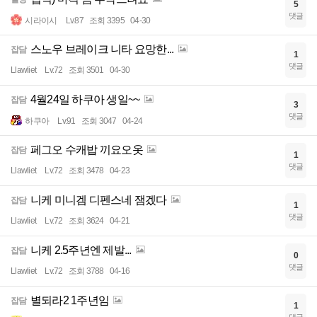
5
댓글
시라이시
Lv.87
조회 3395
04-30
스노우 브레이크 니타 요망한...
잡담
1
댓글
Llawliet
Lv.72
조회 3501
04-30
4월24일 하쿠아 생일~~
잡담
3
댓글
하쿠아
Lv.91
조회 3047
04-24
페그오 수캐밥 끼요오옷
잡담
1
댓글
Llawliet
Lv.72
조회 3478
04-23
니케 미니겜 디펜스네 잼겠다
잡담
1
댓글
Llawliet
Lv.72
조회 3624
04-21
니케 2.5주년엔 제발...
잡담
0
댓글
Llawliet
Lv.72
조회 3788
04-16
별되라2 1주년임
잡담
1