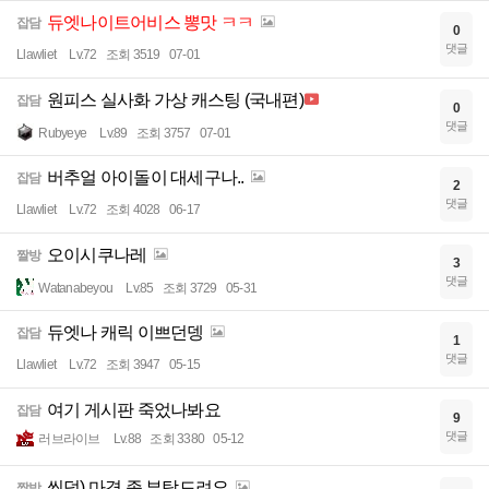
듀엣나이트어비스 뽕맛 ㅋㅋ
잡담
0
댓글
Llawliet
Lv.72
조회 3519
07-01
원피스 실사화 가상 캐스팅 (국내편)
잡담
0
댓글
Rubyeye
Lv.89
조회 3757
07-01
버추얼 아이돌이 대세구나..
잡담
2
댓글
Llawliet
Lv.72
조회 4028
06-17
오이시쿠나레
짤방
3
댓글
Watanabeyou
Lv.85
조회 3729
05-31
듀엣나 캐릭 이쁘던뎅
잡담
1
댓글
Llawliet
Lv.72
조회 3947
05-15
여기 게시판 죽었나봐요
잡담
9
댓글
러브라이브
Lv.88
조회 3380
05-12
씹덕) 마격 좀 부탁드려요
짤방