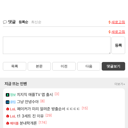
댓글
등록순
|
최신순
새로고침
새로고침
등록
목록
본문
이전
다음
댓글보기
지금 뜨는 인벤
더보기+
[3]
치지직 애플TV 앱 출시
정보
[8]
그냥 안녕수야
클립
[15]
페이커가 미리 알려준 방출순서 ㄷㄷㄷㄷ
LoL
[29]
t1 3세트 진 이유
LoL
[174]
분내학개론
메이플