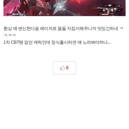
​환상 얘 변신한다음 레이저로 몹들 지짐이해주니까 맛있긴하네 ㅋ
ㅋㅋㅋ
1차 CBT땐 없던 캐릭인데 정식출시하면 얘 노려봐야하나...
0