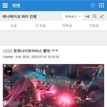
팟벤
애니메이션 파티 인벤
전체보기
공
검
글
지
색
내글
내 댓글
10추글
인증글
on/off
쓰
기
[잡담]
듀엣나이트어비스 뽕맛 ㅋㅋ
Llawliet
조회:
3518
2025-07-01 16:10:10