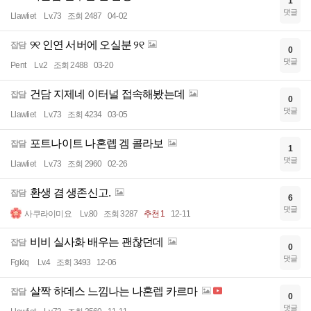
1
댓글
Llawliet
Lv.73
조회 2487
04-02
୨୧ 인연 서버에 오실분 ୨୧
잡담
0
댓글
Pent
Lv.2
조회 2488
03-20
건담 지제네 이터널 접속해봤는데
잡담
0
댓글
Llawliet
Lv.73
조회 4234
03-05
포트나이트 나혼렙 겜 콜라보
잡담
1
댓글
Llawliet
Lv.73
조회 2960
02-26
환생 겸 생존신고.
잡담
6
댓글
사쿠라이미요
Lv.80
조회 3287
추천 1
12-11
비비 실사화 배우는 괜찮던데
잡담
0
댓글
Fgkiq
Lv.4
조회 3493
12-06
살짝 하데스 느낌나는 나혼렙 카르마
잡담
0
댓글