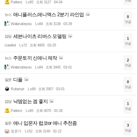
댓글
Parkerz
Lv.65
조회 3127
04-04
애니플러스,애니맥스 2분기 라인업
뉴스
0
댓글
Watanabeyou
Lv.84
조회 3138
03-29
세븐나이츠 리버스 모델링
잡담
1
댓글
Llawliet
Lv.72
조회 4805
03-25
주문토끼 신애니 제작
뉴스
2
댓글
Watanabeyou
Lv.84
조회 3445
03-01
디플
질문
0
댓글
Rubyeye
Lv.89
조회 2957
03-01
낙뎀없는 겜 좋지
잡담
1
댓글
Parkerz
Lv.65
조회 4075
02-28
애니 입문자 럽코or 애니 추천좀
질문
3
댓글
젖문가
Lv.52
조회 3140
02-22