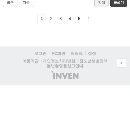
최근
다음
검색
글쓰기
1
2
3
4
5
로그인
PC화면
퀵링크
설정
청소년보호정책
이용약관
개인정보처리방침
▲
불법촬영물신고안내
(주)
인
벤