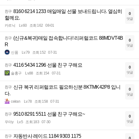
8160 6214 1233 매일매일 선물 보내드립니다. 열심히
친구
0
할께요.
댓글
카르닉
Lv.60
조회 162
08-01
(신규&복귀)매일 접속합니다! 리퍼럴코드 88MDVT4B
친구
0
R
댓글
신품
Lv.79
조회 152
07-31
4116 5434 1296 선물 친구 구해요
친구
0
댓글
술홍구
Lv.88
조회 154
07-31
신규 복귀 리퍼럴코드 필요하신분 8KTMK42P8 입니
친구
0
다.
댓글
ceiran
Lv.78
조회 158
07-31
9510 8291 5511 선물 친구 구해요~
친구
0
댓글
우야y
Lv.5
조회 183
07-30
자동반사 레이드 1184 9303 1175
친구
0