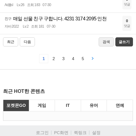
댓글
Adjfjsl
Lv.26
조회 183
07-30
매일 선물 친구 구합니다. 4231 3174 2095 인천
친구
0
댓글
자바2022
Lv.2
조회 181
07-30
최근
다음
검색
글쓰기
1
2
3
4
5
최근 HOT한 콘텐츠
포켓몬GO
게임
IT
유머
연예
로그인
PC화면
퀵링크
설정