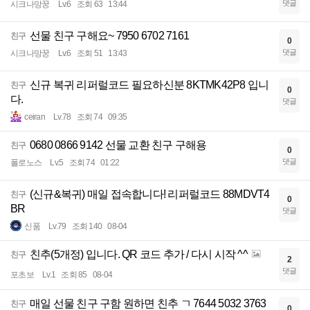
댓글
시크나망꿍
Lv.6
조회 63
13:44
선물 친구 구해요~ 7950 6702 7161
친구
0
댓글
시크나망꿍
Lv.6
조회 51
13:43
신규 복귀 리퍼럴코드 필요하신분 8KTMK42P8 입니
친구
0
다.
댓글
ceiran
Lv.78
조회 74
09:35
0680 0866 9142 선물 교환 친구 구해용
친구
0
댓글
폴로노스
Lv.5
조회 74
01:22
(신규&복귀) 매일 접속합니다! 리퍼럴코드 88MDVT4
친구
0
BR
댓글
신품
Lv.79
조회 140
08-04
친추(5개정) 입니다. QR 코드 추가 / 다시 시작 ^^
친구
2
댓글
포초보
Lv.1
조회 85
08-04
매일 선물 친구 구함 원하면 친추 ㄱ 7644 5032 3763
친구
0