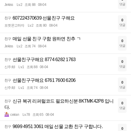
댓글
Jekiss
Lv.2
조회 88
08-04
607224370639 선물친구 구해요
친구
0
댓글
포켓몬고하쟈
Lv.2
조회 80
08-04
매일 선물 친구 구함 원하면 친추 ㄱ
친구
0
댓글
Jekiss
Lv.2
조회 74
08-04
선물친구구해요 8774 6282 1763
친구
0
댓글
신주희l
Lv.1
조회 88
08-04
선물친구구해요 6761 7600 6206
친구
0
댓글
신주희l
Lv.1
조회 74
08-04
신규 복귀 리퍼럴코드 필요하신분 8KTMK42P8 입니
친구
0
다.
댓글
ceiran
Lv.78
조회 65
08-04
9699 4951 3061 매일 선물 교환 친구 구합니다.
친구
0