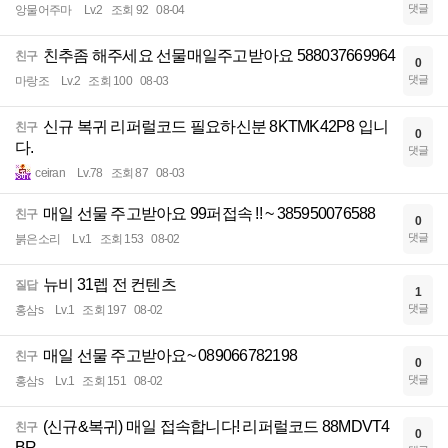
댓글
앙물어주마
Lv.2
조회 92
08-04
친추좀 해주세요 선물매일주고받아요 588037669964
친구
0
댓글
마랑조
Lv.2
조회 100
08-03
신규 복귀 리퍼럴코드 필요하신분 8KTMK42P8 입니
친구
0
다.
댓글
ceiran
Lv.78
조회 87
08-03
매일 선물 주고받아요 99퍼접속 !! ~ 385950076588
친구
0
댓글
붉은소리
Lv.1
조회 153
08-02
뉴비 31렙 전 컨텐츠
질답
1
댓글
홍삼s
Lv.1
조회 197
08-02
매일 선물 주고받아요~ 089066782198
친구
0
댓글
홍삼s
Lv.1
조회 151
08-02
(신규&복귀) 매일 접속합니다! 리퍼럴코드 88MDVT4
친구
0
BR