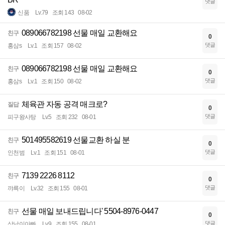
댓글
신품
Lv.79
조회 143
08-02
089066782198 선물 매일 교환해요
친구
0
댓글
홍삼s
Lv.1
조회 157
08-02
089066782198 선물 매일 교환해요
친구
0
댓글
홍삼s
Lv.1
조회 150
08-02
체육관 자동 공격 매크로?
질답
0
댓글
피구왕사탕
Lv.5
조회 232
08-01
501495582619 선물교환 하실 분
친구
0
댓글
인천범
Lv.1
조회 151
08-01
7139 2226 8112
친구
0
댓글
꺄륵이
Lv.32
조회 155
08-01
선물 매일 보내드립니다' 5504-8976-0447
친구
0
댓글
삼남이아빠
Lv.9
조회 155
08-01