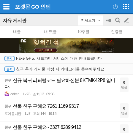
포켓몬 GO
인벤
자유 게시판
전체보기
공
검
글
지
색
내글
내 댓글
10추글
인증글
on/off
쓰
기
Fake GPS, 서드파티 서비스에 대해 안내드립니다
친구 추가 게시물 작성 시 카테고리를 준수해주세요
신규 복귀 리퍼럴코드 필요하신분 8KTMK42P8 입니
친구
0
다.
댓글
ceiran
Lv.78
조회 12
09:33
선물 친구 구해요 7261 1169 9317
친구
0
댓글
포메롤니안
Lv.7
조회 144
19:15
선물 친구 구해요~ 3327 6289 9412
친구
0