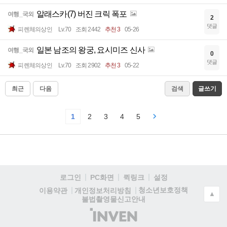
알래스카(7) 버진 크릭 폭포
여행_국외
2
댓글
피렌체의상인
Lv.70
조회 2442
추천 3
05-26
일본 남조의 왕궁, 요시미즈 신사
여행_국외
0
댓글
피렌체의상인
Lv.70
조회 2902
추천 3
05-22
최근
다음
검색
글쓰기
1
2
3
4
5
로그인
PC화면
퀵링크
설정
청소년보호정책
이용약관
개인정보처리방침
▲
불법촬영물신고안내
(주)
인