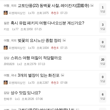
교토단풍(22) 동백꽃 사찰, 레이칸지(霊鑑寺)
여행_국외
1
댓글
피렌체의상인
Lv.70
조회 1875
추천 3
07-23
혹시 유럽 패키지 여행 다녀오신분 계신가요?
질문
3
댓글
카묘
Lv.77
조회 1950
07-15
벚꽃의 요시노산 종합 정리
여행_국외
0
댓글
피렌체의상인
Lv.70
조회 1834
추천 4
07-15
스위스 여행 며칠이 적당할까요
잡담
20
댓글
J091828
Lv.2
조회 2379
07-13
3개의 별장이 있는 화진포
여행_국내
0
댓글
피렌체의상인
Lv.70
조회 2287
추천 3
07-08
성수 맛집 있나요?
잡담
6
댓글
한혜주
Lv.1
조회 2026
07-06