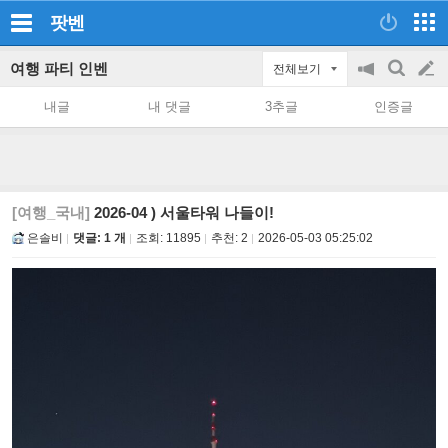
팟벤
여행 파티 인벤
전체보기
공
검
글
지
색
내글
내 댓글
3추글
인증글
on/off
쓰
기
[여행_국내]
2026-04 ) 서울타워 나들이!
은솔비
댓글: 1 개
조회:
11895
추천:
2
2026-05-03 05:25:02