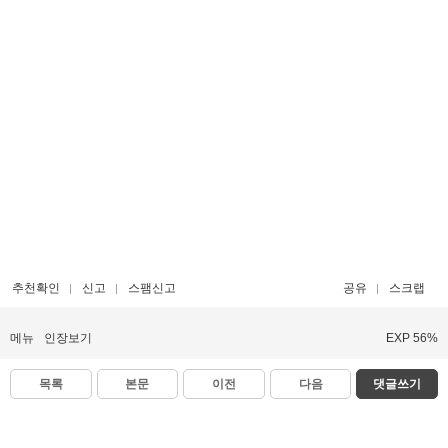
추천확인
신고
스팸신고
공유
스크랩
메뉴
인장보기
EXP 56%
목록
본문
이전
다음
댓글쓰기