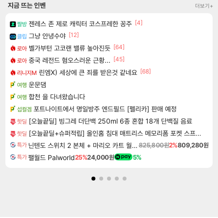
지금 뜨는 인벤
더보기+
[4]
젠레스 존 제로 캐릭터 코스프레한 꽁주
짤방
[12]
그냥 안녕수야
클립
[64]
벨가부턴 고코랜 밸류 높아진듯
로아
[45]
중국 레전드 혐오스러운 근황...
로아
[68]
린엠X) 세상에 큰 죄를 받은것 같네요
리니지M
운문댐
여행
합천 을 다녀왔습니다
여행
포트나이트에서 명일방주 엔드필드 [펠리카] 판매 예정
섭컬겜
[오늘끝딜] 빙그레 더단백 250ml 6종 혼합 18개 단백질 음료
핫딜
[오늘끝딜+슈퍼적립] 올인홈 침대 매트리스 메모리폼 포켓 스프링 바닥매트 22cm, SS 슈퍼싱글
핫딜
닌텐도 스위치 2 본체 + 마리오 카트 월드 + 포켓몬스터 레전드 ZA 닌텐도 스위치 2 에디션 번들
825,800원
2%
809,280원
특가
팰월드 Palworld
25%
24,000원
5%
특가