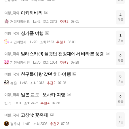
아키하바라
여행_국외
4
댓글
저랑재획해요
Lv.42
조회 2342
추천 2
08-01
싱가폴 여행
여행_국외
1
댓글
시간여행자
Lv.70
조회 1523
추천 1
08-01
알래스카(9) 플랫탑 전망대에서 바라본 풍경
여행_국외
0
댓글
피렌체의상인
Lv.70
조회 1054
추천 3
07-29
친구들이랑 갔던 히타여행
여행_국외
0
댓글
뉴은
Lv.68
조회 1313
추천 2
07-28
일본 교토 - 오사카 여행
여행_국외
0
댓글
반격
Lv.11
조회 2425
추천 4
07-26
고창 벚꽃축제
여행_국내
0
댓글
정우사
Lv.81
조회 2308
추천 2
07-25