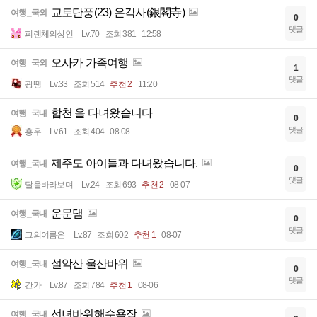
교토단풍(23) 은각사(銀閣寺)
여행_국외
0
댓글
피렌체의상인
Lv.70
조회 381
12:58
오사카 가족여행
여행_국외
1
댓글
광땡
Lv.33
조회 514
추천 2
11:20
합천 을 다녀왔습니다
여행_국내
0
댓글
흥우
Lv.61
조회 404
08-08
제주도 아이들과 다녀왔습니다.
여행_국내
0
댓글
달을바라보며
Lv.24
조회 693
추천 2
08-07
운문댐
여행_국내
0
댓글
그의여름은
Lv.87
조회 602
추천 1
08-07
설악산 울산바위
여행_국내
0
댓글
간가
Lv.87
조회 784
추천 1
08-06
선녀바위해수욕장
여행_국내