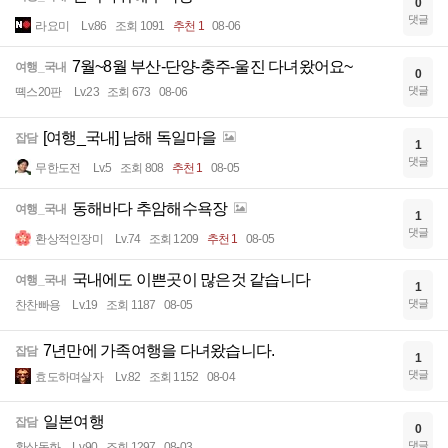
0
댓글
라요미
Lv.86
조회 1091
추천 1
08-06
7월~8월 부산-단양-충주-울진 다녀왔어요~
여행_국내
0
댓글
뗵스20판
Lv.23
조회 673
08-06
[여행_국내] 남해 독일마을
잡담
1
댓글
무한도전
Lv.5
조회 808
추천 1
08-05
동해바다 추암해수욕장
여행_국내
1
댓글
환상적인장미
Lv.74
조회 1209
추천 1
08-05
국내에도 이쁜곳이 많은것 같습니다
여행_국내
1
댓글
찬찬빠용
Lv.19
조회 1187
08-05
7년만에 가족여행을 다녀왔습니다.
잡담
1
댓글
효도하며살자
Lv.82
조회 1152
08-04
일본여행
잡담
0
댓글
환상동화
Lv.90
조회 1297
08-03