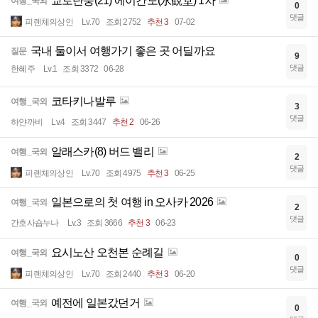
교토단풍(21) 에이칸도(永観堂) 1차
여행_국외
0
댓글
피렌체의상인
Lv.70
조회 2752
추천 3
07-02
국내 둘이서 여행가기 좋은 곳 어딜까요
질문
9
댓글
한혜주
Lv.1
조회 3372
06-28
코타키나발루
여행_국외
3
댓글
하얀까비
Lv.4
조회 3447
추천 2
06-26
알래스카(8) 버드 밸리
여행_국외
2
댓글
피렌체의상인
Lv.70
조회 4975
추천 3
06-25
일본으로의 첫 여행 in 오사카 2026
여행_국외
2
댓글
간호사숍누나
Lv.3
조회 3666
추천 3
06-23
요시노산 오천본 순례길
여행_국외
0
댓글
피렌체의상인
Lv.70
조회 2440
추천 3
06-20
예전에 일본갔던거
여행_국외
0