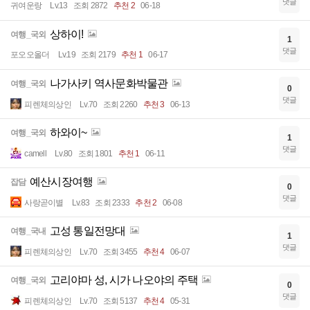
댓글
귀여운랑
Lv.13
조회 2872
추천 2
06-18
상하이!
여행_국외
1
댓글
포오오올더
Lv.19
조회 2179
추천 1
06-17
나가사키 역사문화박물관
여행_국외
0
댓글
피렌체의상인
Lv.70
조회 2260
추천 3
06-13
하와이~
여행_국외
1
댓글
camell
Lv.80
조회 1801
추천 1
06-11
예산시장여행
잡담
0
댓글
사랑곧이별
Lv.83
조회 2333
추천 2
06-08
고성 통일전망대
여행_국내
1
댓글
피렌체의상인
Lv.70
조회 3455
추천 4
06-07
고리야마 성, 시가 나오야의 주택
여행_국외
0
댓글
피렌체의상인
Lv.70
조회 5137
추천 4
05-31