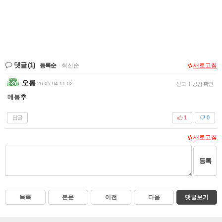
댓글
(1)
등록순
|
최신순
새로고침
오롱
26-05-04 11:02
신고
|
공감 확인
메붕추
답글
1
0
새로고침
등록
목록
본문
이전
다음
댓글보기