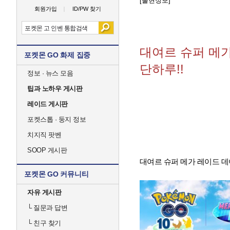
[출현정보]
회원가입
ID/PW 찾기
대여르 슈퍼 메가
포켓몬 GO 화제 집중
단하루!!
정보 · 뉴스 모음
팁과 노하우 게시판
레이드 게시판
포켓스톱 · 둥지 정보
치지직 팟벤
SOOP 게시판
대여르 슈퍼 메가 레이드 데
포켓몬 GO 커뮤니티
자유 게시판
└
질문과 답변
└
친구 찾기