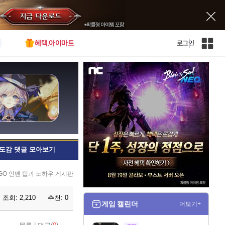
혜택.아이마트
로그인
인
벤
전
체
사
이
트
맵
도감 댓글 모아보기
GO 인벤 팁과 노하우 게시판
조회:
2,210
추천:
0
게임 캘린더
더보기+