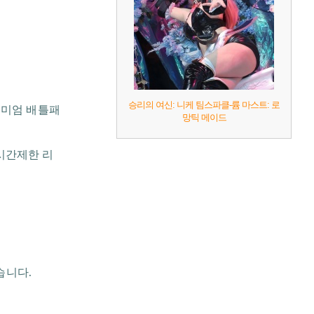
승리의 여신: 니케 팀스파클-륨 마스트: 로
리미엄 배틀패
망틱 메이드
시간제한 리
습니다.