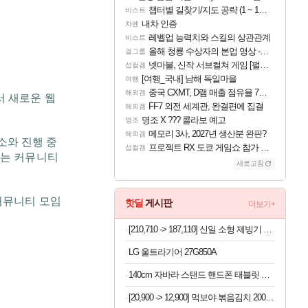
챕터별 길찾기/지도 공략 (1 ~ 12장)
비스트
내차 인증
차벤
레벨업 능력치와 스킬의 상관관계
비스트
올해 청룡 수상자의 본업 영상 - 스테이씨 윤
걸그룹
넷마블, 신작 서브컬쳐 게임 [펄 인 블루] 티저 사이트 오픈
섭컬겜
[여행_국내] 남해 독일마을
여행
중국 CXMT, D램 매출 점유율 7%…글로벌 4위로 부상
해외겜
서 새로운 웹
FF7 외전 세계관, 완결편에 집결
해외겜
명조 X ??? 콜라보 예고
명조
메모리 3사, 2027년 생산분 완판?
해외겜
소와 진행 중
프로젝트 RX 도쿄 게임쇼 참가 결정
섭컬겜
리는 커뮤니티
새로고침
커뮤니티 모임
핫딜
게시판
더보기+
[210,710 -> 187,110] 신일 소형 제빙기 본품
LG 울트라기어 27G850A
140cm 자바라 스탠드 핸드폰 태블릿 스마트폰 거치대, 블랙, 1개
[20,900 -> 12,900] 먹보야 볶음김치 200g 8봉지