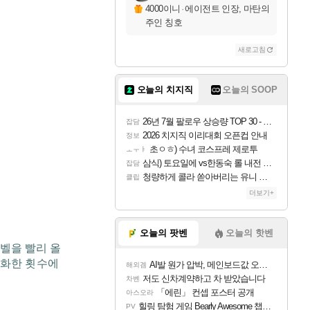
4000이니
·
에이전트 인장, 마탄의
주인 칭호
새로고침
오늘의 치지직
오늘의 SOOP
26년 7월 팔로우 상승량 TOP 30 - 월간 치지직
잡담
2026 치지직 이리대회 오픈컵 안내
정보
초ㅇㅎ) 수녀 코스프레 제로투
ㅗㅜㅑ
삼식) 토요일에 vs한동숙 롤 내전 예정
잡담
청량하게 콜라 쏟아버리는 유니 ㅋㅋㅋ
클립
더보기+
오늘의 팟벤
오늘의 핫벤
벨을 빨리 올
진화한 횟수에
AI발 원가 압박, 메인보드값 오르나
해외겜
저도 신차계약하고 차 받았습니다
차벤
「에린」 컨셉 포스터 공개
아스오라
힐링 탐험 게임 Bearly Awesome 챕터 1 트레일러
PV