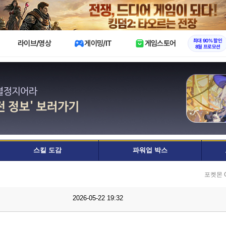
X
최대 90% 할인
라이브/영상
게이밍/IT
게임스토어
8월 프로모션
스킬 도감
파워업 박스
포켓몬 
2026-05-22 19:32