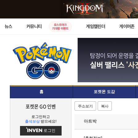
로스트아크
뉴스
커뮤니티
게임캘린더
게이머존
기대평 이벤트
홈
포켓몬 도감
포켓몬 GO 인벤
주소보기
복사
로그인하고
아트박
출석보상
받으세요!
로그인