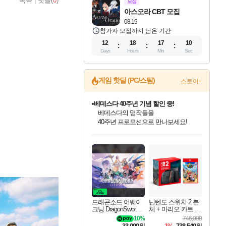
목록
|
댓글(
0
)
모집
아스오라 CBT 모집
08.19
참가자 모집까지 남은 기간
12
18
17
09
Days
Hours
Min
Sec
게임 핫딜 (PC/스팀)
스토어+
베데스다 40주년 기념 할인 중!
베데스다의 명작들을
40주년 프로모션으로 만나보세요!
마블 투혼 파이팅 소울즈 예약 판매 중!
마블 히어로 총 출동&화려한 격투!
네이버 포인트 혜택까지!
인벤게임즈 8월 특별 할인!
드래곤소드: 어웨이크닝 입점!
문명 7 특별 할인!
귀무자: 검의 길 예약 판매 중!
비스트 오브 리인카네이션 정식 출시!
커세어 코브 출시 기념 할인!
더 렐릭 퍼스트 가디언 정식 출시
캡콤 프렌차이즈 할인 진행 중!
캡콤 일부 상품 상시 할인
스타워즈 은하계 레이서
로블록스 기프트 카드 공식 입점
인기 퍼블리셔 모음!
스팀으로 만나는 드래곤소드!
조선&고려 DLC 출시 예정
10% 할인과
게임프릭 신작 IP
해적'섬'을 발전시키자!
설화x하드코어 액션!
몬헌, 바하 등 인기 IP를
몬헌 와일즈 & 드래곤즈 도그마2
인벤게임즈에서 10% 추가 적립
Robux를 가장 안전하고
최대 90% 할인가를 만나보세요!
네이버혜택과 함께 만나보세요!
50%할인&추가 적립까지!
이니&베니 혜택까지!
네이버 혜택가와 함께 예약하세요!
할인&네이버혜택으로 만나보세요!
네이버페이 혜택과 만나보세요!
할인가에 만나보세요!
일부 에디션 상시 할인!
혜택으로 예약 판매 중
편안하게 충전하세요
드래곤소드 어웨이
닌텐도 스위치 2 본
크닝 DragonSword A
체 + 마리오 카트 월
wakening
드
10%
746,000