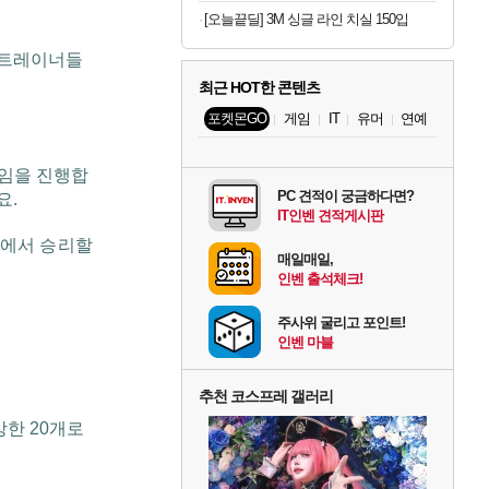
[오늘끝딜] 3M 싱글 라인 치실 150입
 트레이너들
최근 HOT한 콘텐츠
포켓몬GO
게임
IT
유머
연예
 모임을 진행합
PC 견적이 궁금하다면?
요.
IT인벤 견적게시판
틀에서 승리할
매일매일,
인벤 출석체크!
주사위 굴리고 포인트!
인벤 마블
추천 코스프레 갤러리
 상한 20개로