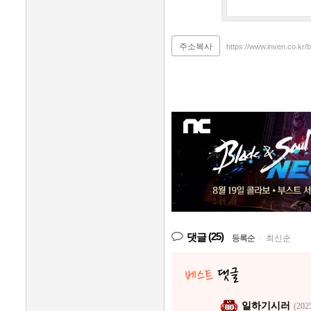
주소복사
https://www.inven.co.kr
(25)
댓글
등록순
|
최신순
일하기시러
(202