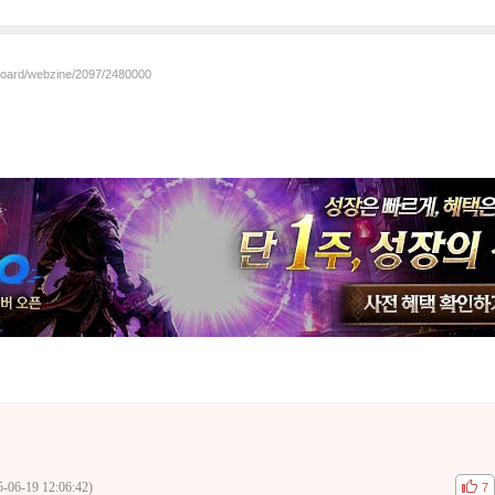
/board/webzine/2097/2480000
5-06-19 12:06:42)
공감
비공
7