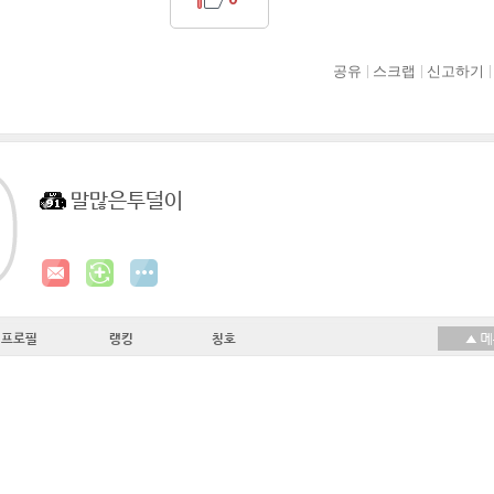
공유
스크랩
신고하기
말많은투덜이
프로필
랭킹
칭호