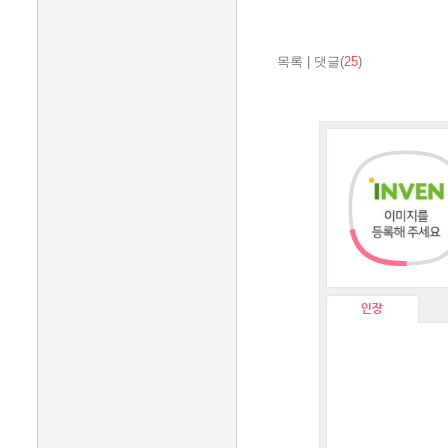
목록
|
댓글(
25
)
인장