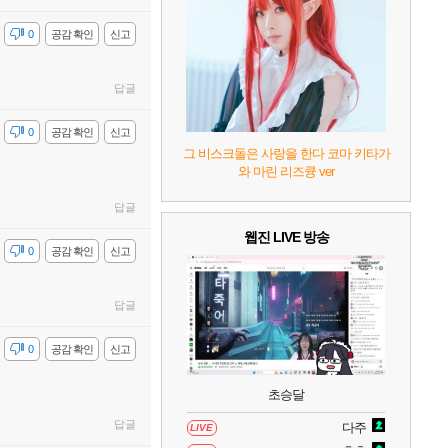
7
리듬 천국 미라클 스타즈
2
감
0
공감 확인
신고
8
헤일로: 캠페인 이볼브드
2
답글
9
캡틴 츠바사 2 월드 파이터즈
감
0
공감 확인
신고
그 비스크돌은 사랑을 한다 코마 키타가
와 마린 리즈큥 ver
10
레고 배트맨: 레거시 오브 더 다크 나이트
답글
웹진 LIVE 방송
감
0
공감 확인
신고
답글
감
0
공감 확인
신고
초승달
답글
다주
LIVE