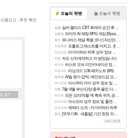
오늘의 팟벤
오늘의 핫벤
스팸신고
추천 확인
실버 팰리스 CBT 화제의 순간·후기 모음
실팰
라이자 AI 채팅 RPG 게임 [RyzaChat: AI] 공개
섭컬겜
유니버스 채널 특별 코너 | 자신만의 스타일
명조
프롤로그 테스트를 마치고.. (feat. 리아)
리밋제로
카가미하라 하루 성우 정보 및 주요 필모
아스오라
저도 신차계약하고 차 받았습니다
차벤
비스트 오브 리인카네이션 정보/공략글 모음
비스트
리싱크드 1.06 패치노트 (8/5)
리싱크드
AI발 원가 압박, 메인보드값 오르나
해외겜
아사쿠라 마이 성우 정보 및 주요 필모
아스오라
7월~8월 부산-단양-충주-울진 다녀왔어요~
여행
모든 요리/작물 책 획득 위치 공략 (36개) - 미식가 도전과제
비스트
아스오라 성우 정보 및 출연작 모음
아스오라
캐릭터 소개 - 카가미하라 하루
아스오라
[무무기획 · 새출발] 기간 한정 의뢰 이벤트
명조
새로고침