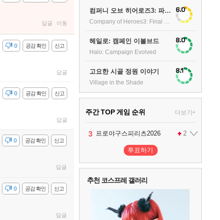
6.0
컴퍼니 오브 히어로즈3: 파이널 스탠드
Company of Heroes3: Final stand
답글
이동
8.0
헤일로: 캠페인 이볼브드
감
0
공감 확인
신고
Halo: Campaign Evolved
8.1
고요한 시골 정원 이야기
답글
Village in the Shade
감
0
공감 확인
신고
주간 TOP 게임 순위
더보기+
답글
1
2
3
4
팰월드
프로야구스피리츠2026
드래곤소드 : 어웨이크닝
어쌔신 크리드: 블랙 플래그 리싱크드
1
2
2
감
0
공감 확인
신고
투표하기
5
블라인드 삼국
1
답글
추천 코스프레 갤러리
감
0
공감 확인
신고
6
그랑블루 판타지 리링크 - 엔드리스 라그나로크
1
답글