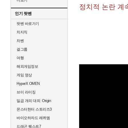
더보기
정치적 논란 계
인기 팟벤
팟벤 바로가기
치지직
차벤
걸그룹
여행
해외게임정보
게임 영상
HyperX OMEN
브이 라이징
일곱 개의 대죄: Origin
몬스터헌터 스토리즈3
바이오하자드 레퀴엠
드래곤 퀘스트7