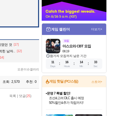
너
게임 캘린더
더보기+
모집
이였던 것
[17]
아스오라 CBT 모집
힌 남자..
[12]
08.19
참가자 모집까지 남은 기간
[14]
11
16
14
32
Days
Hours
Min
Sec
오픈이슈갤러리
게임 핫딜 (PC/스팀)
조회:
2,570
추천:
0
스토어+
문명 7 특별 할인!
목록
|
댓글(
25
)
조선&고려 DLC 출시 예정
50%할인&추가 적립까지!
인벤게임즈 8월 특별 할인!
드래곤소드: 어웨이크닝 입점!
마블 투혼 파이팅 소울즈 정식출시!
귀무자: 검의 길 예약 판매 중!
비스트 오브 리인카네이션 정식 출시!
커세어 코브 출시 기념 할인!
더 렐릭 퍼스트 가디언 정식 출시
베데스다 40주년 기념 할인 중!
캡콤 프렌차이즈 할인 진행 중!
캡콤 일부 상품 상시 할인
스타워즈 은하계 레이서
로블록스 기프트 카드 공식 입점
인기 퍼블리셔 모음!
스팀으로 만나는 드래곤소드!
마블 히어로 총 출동&화려한 격투!
10% 할인과
게임프릭 신작 IP
해적'섬'을 발전시키자!
설화x하드코어 액션!
베데스다의 명작들을
몬헌, 바하 등 인기 IP를
몬헌 와일즈 & 드래곤즈 도그마2
인벤게임즈에서 10% 추가 적립
Robux를 가장 안전하고