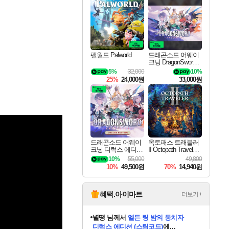
최대 90% 할인가를 만나보세요!
네이버혜택과 함께 만나보세요!
네이버 포인트 혜택까지!
이니&베니 혜택까지!
네이버 혜택가와 함께 예약하세요!
할인&네이버혜택으로 만나보세요!
네이버페이 혜택과 만나보세요!
40주년 프로모션으로 만나보세요!
할인가에 만나보세요!
일부 에디션 상시 할인!
혜택으로 예약 판매 중
편안하게 충전하세요
팰월드 Palworld
드래곤소드 어웨이
크닝 DragonSword A
wakening
5%
32,000
10%
25%
24,000원
33,000원
드래곤소드 어웨이
옥토패스 트래블러
크닝 디럭스 에디션
II Octopath Traveler I
DragonSword Awake
I
10%
55,000
49,800
ning Deluxe Edition
10%
49,500원
70%
14,940원
혜택.아이마트
더보기+
별땡
님께서
엘든 링 밤의 통치자
디럭스 에디션 (스팀코드)
에