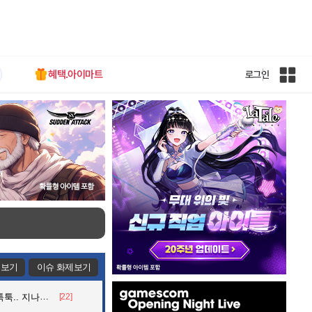
혜택.아이마트
로그인
인
벤
전
체
사
이
트
맵
제보기
이슈 화제보기
인
던 아재의 정체
[22]
벤
배