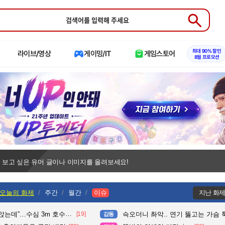
Submit
최대 90% 할인
라이브/영상
게이밍/IT
게임스토어
8월 프로모션
 보고 싶은 유머 글이나 이미지를 올려보세요!
오늘의 화제
주간
월간
이슈
지난 화
수심 3m 호수 뛰어든 60대 의인
[19]
슥오더니 촤악.. 연기 뚫고는 가슴 툭툭.. 지나가
감동