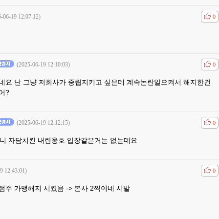
-06-19 12:07:12)
공감
비공
0
(2025-06-19 12:10:03)
공감
비공
0
네요 난 그냥 저회사가 중립지키고 싶은데 계속논란일으켜서 해지한건
어?
(2025-06-19 12:12:15)
공감
비공
0
니 자담치킨 내란옹호 입장같은거는 없는데요
9 12:43:01)
공감
비공
0
점주 가맹해지 시켰음 -> 본사 2찍이네 시발