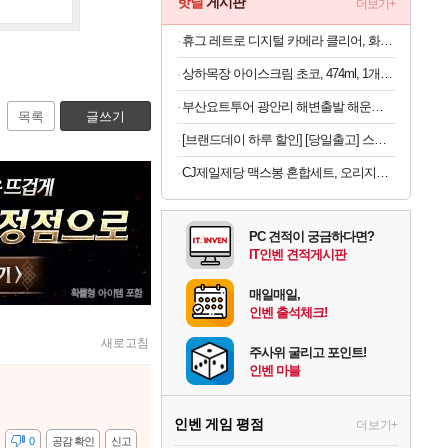
핫딜
게시판
더보기+
휴그 레트로 디지털 카메라 클리어, 화이트
상하목장 아이스크림 초코, 474ml, 1개 + 프로즌 그릭요거트, 350ml, 3종 + 바이오 요거트 파르페, 220ml, 4개
부산요트투어 광안리 해변출발 해운대 더베이101 야경 폭죽 드론쇼 예약 소인 주간 위드요트
목록
글쓰기
[브랜드데이 하루 할인] [당일출고] 스파오키즈 콜라보 반팔 파자마 모음
CJ제일제당 맥스봉 혼합세트, 오리지널 525g 2개 + 치즈 525g 2개, 1세트
PC 견적이 궁금하다면?
IT인벤 견적게시판
매일매일,
인벤 출석체크!
새로고침
주사위 굴리고 포인트!
인벤 마블
인벤 게임 평점
더보기+
감
0
공감 확인
신고