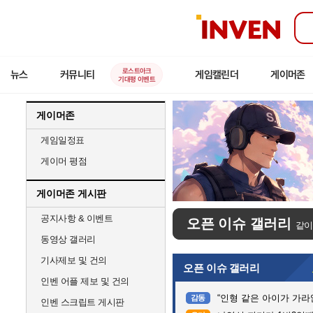
인
벤
로스트아크
뉴스
커뮤니티
게임캘린더
게이머존
기대평 이벤트
게이머존
게임일정표
게이머 평점
게이머존 게시판
공지사항 & 이벤트
오픈 이슈 갤러리
같이
동영상 갤러리
기사제보 및 건의
오픈 이슈 갤러리
인벤 어플 제보 및 건의
“인형 같은 아이가 가라앉는데”…
감동
인벤 스크립트 게시판