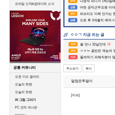
나영석 피디가 1박2일
유머
모바일 신작&업데이트 소식
어떤 공익근무요원 이
감동
파브리도 이해 안가는 
유머
오픈 후 3개월치 예약 
감동
ㅇㅇㄱ 지금 뜨는 글
울 언니 32살인데
[9]
유머
ㅇㅎㅂ 골반은 재능의 
유머
돌려차기 피해자분이 
이슈
공통 커뮤니티
주소보기
복사
오픈 이슈 갤러리
말많은투덜이
오늘의 핫벤
오늘의 팟벤
[이슈]
AI 그림 그리기
PC 견적 게시판