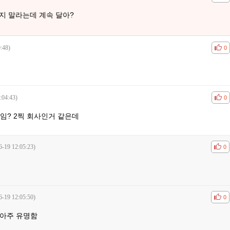
달지 말라는데 계속 달아?
:48)
공감
비공
0
:04:43)
공감
비공
0
임? 2찍 회사인거 같은데
6-19 12:05:23)
공감
비공
0
6-19 12:05:50)
공감
비공
0
아주 유명함