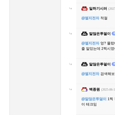
일하기시러
(2025
@엘지전자
적절
말많은투덜이
@엘지전자
엉? 몰랐
줄 알았는데 2찍시였
말많은투덜이
@엘지전자
검색해보
백종원
(2025-06-1
@말많은투덜이
1찍 
이 테크임