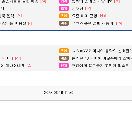
때 출연자들을 굴린 배경
[23]
뜻밖의 연예인 미담..jpg
[26]
연예
야기
[16]
김채원
[12]
연예
한국 음식
[28]
요즘 폐미 근황.
[45]
유머
다 찼다는 미용실
[7]
ㅇㅎ?) 순수 골반 재능녀.
[15]
계층
ㅇㅎㅂ?? 제미나이 몰락의 신호탄
유머
영역이다
[20]
농익은 40대 미혼 여교수에게 잡아먹
계층
많이 화나셨네요
[55]
조카에게 용돈줄지 고민한 외숙모
연예
2025-06-19 11:59